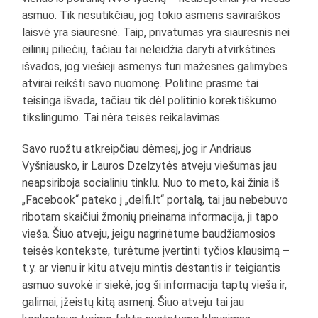
asmuo. Tik nesutikčiau, jog tokio asmens saviraiškos
laisvė yra siauresnė. Taip, privatumas yra siauresnis nei
eilinių piliečių, tačiau tai neleidžia daryti atvirkštinės
išvados, jog viešieji asmenys turi mažesnes galimybes
atvirai reikšti savo nuomonę. Politine prasme tai
teisinga išvada, tačiau tik dėl politinio korektiškumo
tikslingumo. Tai nėra teisės reikalavimas.
Savo ruožtu atkreipčiau dėmesį, jog ir Andriaus
Vyšniausko, ir Lauros Dzelzytės atveju viešumas jau
neapsiriboja socialiniu tinklu. Nuo to meto, kai žinia iš
„Facebook“ pateko į „delfi.lt“ portalą, tai jau nebebuvo
ribotam skaičiui žmonių prieinama informacija, ji tapo
vieša. Šiuo atveju, jeigu nagrinėtume baudžiamosios
teisės kontekste, turėtume įvertinti tyčios klausimą –
t.y. ar vienu ir kitu atveju mintis dėstantis ir teigiantis
asmuo suvokė ir siekė, jog ši informacija taptų vieša ir,
galimai, įžeistų kitą asmenį. Šiuo atveju tai jau