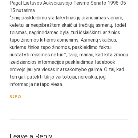
Pagal Lietuvos Auksciausiojo Teismo Senato 1998-05-
15 nutarima
“žinių paskleidimu yra laikytinas jų pranešimas vienam,
keletui ar neapibrėžtam skaičiui trečiųjų asmenų, todėl
teismas, nagrinėdamas bylą, turi išsiaiškinti, ar žinios
tapo žinomos kitiems asmenims. Asmenų skaičius,
kuriems žinios tapo žinomos, paskleidimo faktui
nustatyti reikšmės neturi.”, taigi, manau, kad kita zmogu
izeidziancios informacijos paskleidimas facebook
erdveje jau yra viesas ir atsakomybe galima. O tai, kad
ten gali patekti tik jo vartotojai, nereiskia, jog
informacija netapo viesa.
REPLY
Leave a Reply