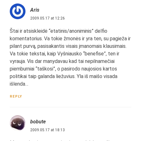
Aris
2009.05.17 at 12:26
Štai ir atsiskleidė “etatinis/anoniminis” delfio
komentatorius. Va tokie žmonės ir yra ten, su pagieža ir
pilant purvą, pasisakantis visais įmanomais klausimais.
Va tokie tekstai, kaip Vyšniausko “benefise”, ten ir
vyrauja. Vis dar manydavau kad tai nepilnamečiai
piemburniai “taškosi”, o pasirodo naujosios kartos
politikai taip galanda liežuvius. Yla iš maišo visada
išlenda…
REPLY
bobute
2009.05.17 at 18:13