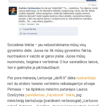
Socialiniai tinklai – jau nebeatskiriama mūsų visų
gyvenimo dalis. Juose ne tik mūsų gyvenimo faktai,
nuotraukos ir vaizdo ar garso įrašai. Juose mūsų
nuomonės, teiginiai ir vertinimai. O kur saviraiškos laisvė,
ten ir galimybė ja piktnaudžiauti.
Per pora mėnesių Lietuvoje „delfi.lt“ dėka
nuskambėjo
net du atskiro teisinio vertinimo reikalaujantys atvejai.
Pirmasis – tai Aplinkos ministro patarėjos Lauros
Dzelzytės
pareiškimas „Facebook“ tinkle
, jog
ministeriją šantažuoja (įvardinant netiesiogiai) „Lietuvos