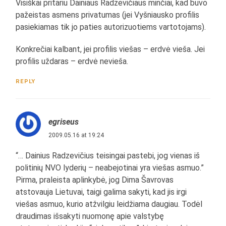
Visiškai pritariu Dainiaus Radzevičiaus minčiai, kad buvo
pažeistas asmens privatumas (jei Vyšniausko profilis
pasiekiamas tik jo paties autorizuotiems vartotojams).
Konkrečiai kalbant, jei profilis viešas – erdvė vieša. Jei
profilis uždaras – erdvė nevieša.
REPLY
egriseus
2009.05.16 at 19:24
“… Dainius Radzevičius teisingai pastebi, jog vienas iš
politinių NVO lyderių – neabejotinai yra viešas asmuo.”
Pirma, praleista aplinkybė, jog Dima Šavrovas
atstovauja Lietuvai, taigi galima sakyti, kad jis irgi
viešas asmuo, kurio atžvilgiu leidžiama daugiau. Todėl
draudimas išsakyti nuomonę apie valstybę