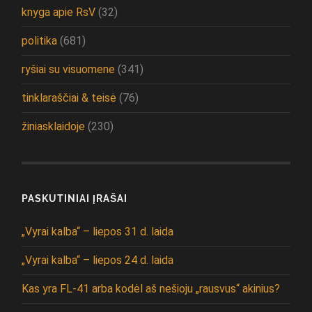
knyga apie RsV
(32)
politika
(681)
ryšiai su visuomene
(341)
tinklaraščiai & teisė
(76)
žiniasklaidoje
(230)
PASKUTINIAI ĮRAŠAI
„Vyrai kalba“ – liepos 31 d. laida
„Vyrai kalba“ – liepos 24 d. laida
Kas yra FL-41 arba kodėl aš nešioju „rausvus“ akinius?