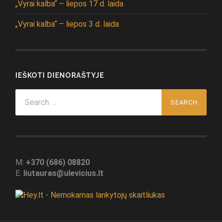
„Vyrai kalba“ – liepos 17 d. laida
„Vyrai kalba“ – liepos 3 d. laida
IEŠKOTI DIENORAŠTYJE
Search
for:
M:
+370 (686) 08820
E:
liutauras@ulevicius.lt