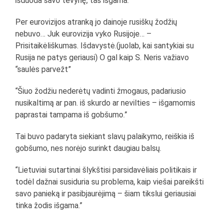
išduoda savo tėvynę, tas išgama.“”
Per eurovizijos atranką jo dainoje rusiškų žodžių
nebuvo… Juk eurovizija vyko Rusijoje… –
Prisitaikėliškumas. Išdavystė.(juolab, kai santykiai su
Rusija ne patys geriausi) O gal kaip S. Neris važiavo
“saulės parvežt”
“Šiuo žodžiu nederėtų vadinti žmogaus, padariusio
nusikaltimą ar pan. iš skurdo ar nevilties – išgamomis
paprastai tampama iš gobšumo.”
Tai buvo padaryta siekiant slavų palaikymo, reiškia iš
gobšumo, nes norėjo surinkt daugiau balsų.
“Lietuviai sutartinai šlykštisi parsidavėliais politikais ir
todėl dažnai susiduria su problema, kaip viešai pareikšti
savo panieką ir pasibjaurėjimą – šiam tikslui geriausiai
tinka žodis išgama.”