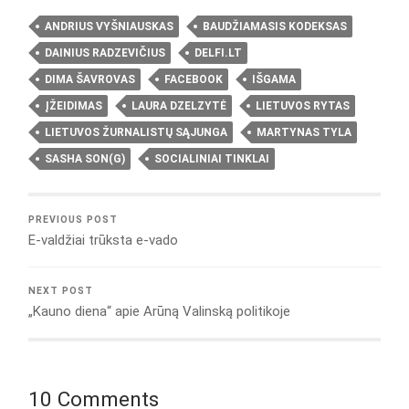
ANDRIUS VYŠNIAUSKAS
BAUDŽIAMASIS KODEKSAS
DAINIUS RADZEVIČIUS
DELFI.LT
DIMA ŠAVROVAS
FACEBOOK
IŠGAMA
ĮŽEIDIMAS
LAURA DZELZYTĖ
LIETUVOS RYTAS
LIETUVOS ŽURNALISTŲ SĄJUNGA
MARTYNAS TYLA
SASHA SON(G)
SOCIALINIAI TINKLAI
PREVIOUS POST
E-valdžiai trūksta e-vado
NEXT POST
„Kauno diena“ apie Arūną Valinską politikoje
10 Comments