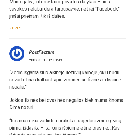
Mano galva, internetas ir privatus dalykas – šios
sąvokos nelabai dera tarpusavyje, net jei “Facebook”
įrašai prieinami tik iš dalies.
REPLY
PostFactum
2009.05.18 at 10:43
“Žodis išgama šiuolaikinėje lietuvių kalboje jokiu būdu
nevartotinas kalbant apie žmones su fizine ar dvasine
negalia.”
Jokios fizinės bei dvasinės negalios kiek mums žinoma
Dima neturi
“Išgama reikia vadinti morališkai pagędusį žmogų, visų
pirma, išdaviką – tą, kuris išsigimė etine prasme. „Kas