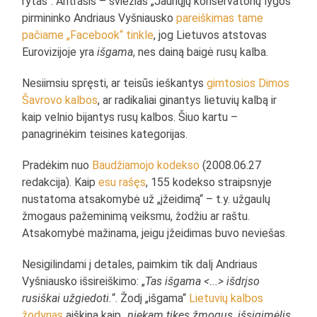
rytas“. Antrasis – šviežias „Jaunųjų konservatorių lygos“
pirmininko Andriaus Vyšniausko
pareiškimas tame
pačiame „Facebook“ tinkle
, jog Lietuvos atstovas
Eurovizijoje yra
išgama
, nes dainą baigė rusų kalba.
Nesiimsiu spręsti, ar teisūs ieškantys
gimtosios Dimos
Šavrovo kalbos
, ar radikaliai ginantys lietuvių kalbą ir
kaip velnio bijantys rusų kalbos. Šiuo kartu –
panagrinėkim teisines kategorijas.
Pradėkim nuo
Baudžiamojo kodekso
(2008.06.27
redakcija). Kaip
esu rašęs
, 155 kodekso straipsnyje
nustatoma atsakomybė už „įžeidimą“ – t.y. užgaulų
žmogaus pažeminimą veiksmu, žodžiu ar raštu.
Atsakomybė mažinama, jeigu įžeidimas buvo neviešas.
Nesigilindami į detales, paimkim tik dalį Andriaus
Vyšniausko išsireiškimo: „
Tas išgama <...> išdrįso
rusiškai užgiedoti.
“. Žodį „išgama“
Lietuvių kalbos
žodynas
aiškina kaip „
niekam tikęs žmogus, išsigimėlis,