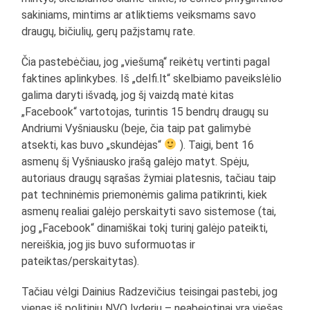
sakiniams, mintims ar atliktiems veiksmams savo
draugų, bičiulių, gerų pažįstamų rate.
Čia pastebėčiau, jog „viešumą“ reikėtų vertinti pagal
faktines aplinkybes. Iš „delfi.lt“ skelbiamo paveikslėlio
galima daryti išvadą, jog šį vaizdą matė kitas
„Facebook“ vartotojas, turintis 15 bendrų draugų su
Andriumi Vyšniausku (beje, čia taip pat galimybė
atsekti, kas buvo „skundėjas“
). Taigi, bent 16
asmenų šį Vyšniausko įrašą galėjo matyt. Spėju,
autoriaus draugų sąrašas žymiai platesnis, tačiau taip
pat techninėmis priemonėmis galima patikrinti, kiek
asmenų realiai galėjo perskaityti savo sistemose (tai,
jog „Facebook“ dinamiškai tokį turinį galėjo pateikti,
nereiškia, jog jis buvo suformuotas ir
pateiktas/perskaitytas).
Tačiau vėlgi Dainius Radzevičius teisingai pastebi, jog
vienas iš politinių NVO lyderių – neabejotinai yra viešas