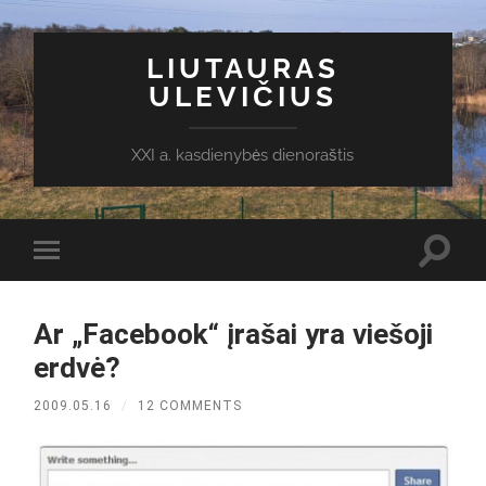
LIUTAURAS
ULEVIČIUS
XXI a. kasdienybės dienoraštis
Toggl
Toggle
search
mobile
field
menu
Ar „Facebook“ įrašai yra viešoji
erdvė?
2009.05.16
/
12 COMMENTS