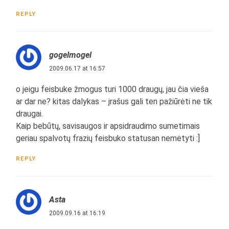
REPLY
gogelmogel
2009.06.17 at 16:57
o jeigu feisbuke žmogus turi 1000 draugų, jau čia vieša
ar dar ne? kitas dalykas – įrašus gali ten pažiūrėti ne tik
draugai.
Kaip bebūtų, savisaugos ir apsidraudimo sumetimais
geriau spalvotų frazių feisbuko statusan nemėtyti :]
REPLY
Asta
2009.09.16 at 16:19