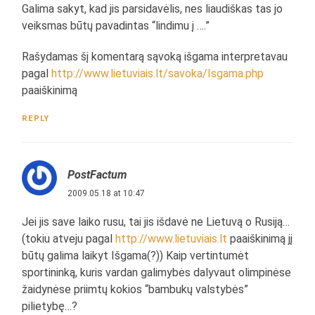
Galima sakyt, kad jis parsidavėlis, nes liaudiškas tas jo
veiksmas būtų pavadintas “lindimu į ….”
Rašydamas šį komentarą sąvoką išgama interpretavau
pagal
http://www.lietuviais.lt/savoka/Isgama.php
paaiškinimą
REPLY
PostFactum
2009.05.18 at 10:47
Jei jis save laiko rusu, tai jis išdavė ne Lietuvą o Rusiją…
(tokiu atveju pagal
http://www.lietuviais.lt
paaiškinimą jį
būtų galima laikyt Išgama(?)) Kaip vertintumėt
sportininką, kuris vardan galimybės dalyvaut olimpinėse
žaidynėse priimtų kokios “bambukų valstybės”
pilietybę…?