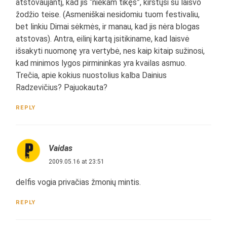
atstovaujantį, kad jis “niekam tikęs”, kirstųsi su laisvo
žodžio teise. (Asmeniškai nesidomiu tuom festivaliu,
bet linkiu Dimai sėkmės, ir manau, kad jis nėra blogas
atstovas). Antra, eilinį kartą įsitikiname, kad laisvė
išsakyti nuomonę yra vertybė, nes kaip kitaip sužinosi,
kad minimos lygos pirmininkas yra kvailas asmuo.
Trečia, apie kokius nuostolius kalba Dainius
Radzevičius? Pajuokauta?
REPLY
Vaidas
2009.05.16 at 23:51
delfis vogia privačias žmonių mintis.
REPLY