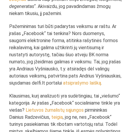
degeneratas
“. Akivaizdu, jog pavadindamas žmogų
niekam tikusiu, jį pažemini.
Pažeminimas turi būti padarytas veiksmu ar raštu. Ar
įrašas „Facebook“ tai tenkina? Nors duomenys,
saugomi elektronine forma, atitinka rašytinės formos
reikalavimą, kai galima užtikrinti jų vientisumą ir
nustatyti autorystę, tačiau šiuo atveju BK norma
numato, jog įžeidimas galimas ir veiksmu. Tai, jog įrašas
yra Andriaus Vyšniausko, t.y. atsiradęs dėl valingų
autoriaus veiksmų, patvirtina pats Andrius Vyšniauskas,
siųsdamas delfi.lt portalui
atsiprašymo laišką
.
Klausimas, kurį analizuoti yra sudėtingiau, tai „viešumo“
kategorija. Ar įrašas „Facebook“ socialiniame tinkle yra
viešas?
Lietuvos žurnalistų sąjungos
pirmininkas
Dainius Radzevičius,
teigia
, jog ne, nes „Facebook“
turinys pasiekiamas tik ribotam vartotojų ratui. Todėl
mintys, skelbiamos šiame tinkle, iš esmės prilygintinos