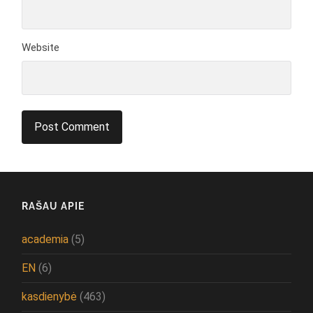
Website
RAŠAU APIE
academia
(5)
EN
(6)
kasdienybė
(463)