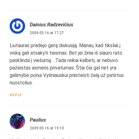
Dainius Radzevičius
2009.05.16 at 17:27
Liutauras pradėjo gerą diskusiją. Manau, kad tiksliai į
viską gali atsakyti teismas. Bet jei žinia iš siauro rato
pasklinda į viešumą… Tada reikai kalbėti, ar nebuvo
pažeistas asmens privatumas. Štai čia gal net yra
galimybė ponui Vyšniauskui priisteisti žalą už patirtus
nuostolius.
REPLY
Paulius
2009.05.16 at 19:10