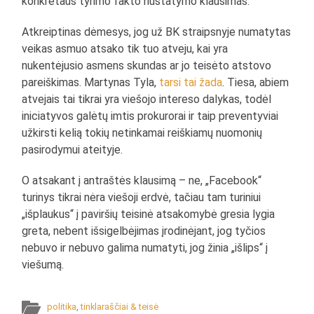
konkretaus tyrimo fakto nustatymo klausimas.
Atkreiptinas dėmesys, jog už BK straipsnyje numatytas
veikas asmuo atsako tik tuo atveju, kai yra
nukentėjusio asmens skundas ar jo teisėto atstovo
pareiškimas. Martynas Tyla,
tarsi tai žada
. Tiesa, abiem
atvejais tai tikrai yra viešojo intereso dalykas, todėl
iniciatyvos galėtų imtis prokurorai ir taip preventyviai
užkirsti kelią tokių netinkamai reiškiamų nuomonių
pasirodymui ateityje.
O atsakant į antraštės klausimą – ne, „Facebook“
turinys tikrai nėra viešoji erdvė, tačiau tam turiniui
„išplaukus“ į paviršių teisinė atsakomybė gresia lygia
greta, nebent išsigelbėjimas įrodinėjant, jog tyčios
nebuvo ir nebuvo galima numatyti, jog žinia „išlips“ į
viešumą.
politika
,
tinklaraščiai & teisė