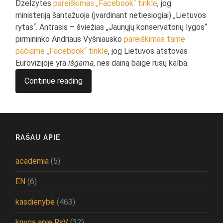
Dzelzytės
pareiškimas „Facebook“ tinkle
, jog
ministeriją šantažuoja (įvardinant netiesiogiai) „Lietuvos
rytas“. Antrasis – šviežias „Jaunųjų konservatorių lygos“
pirmininko Andriaus Vyšniausko
pareiškimas tame
pačiame „Facebook“ tinkle
, jog Lietuvos atstovas
Eurovizijoje yra
išgama
, nes dainą baigė rusų kalba.
Continue reading
RAŠAU APIE
academia
(5)
EN
(6)
kasdienybė
(463)
knyga apie RsV
(32)