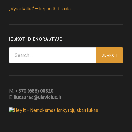
„Vyrai kalba“ – liepos 3 d. laida
IEŠKOTI DIENORAŠTYJE
Search
for:
M:
+370 (686) 08820
E:
liutauras@ulevicius.lt