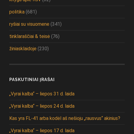
politika
(681)
ryšiai su visuomene
(341)
tinklaraščiai & teisė
(76)
žiniasklaidoje
(230)
PASKUTINIAI ĮRAŠAI
„Vyrai kalba“ – liepos 31 d. laida
„Vyrai kalba“ – liepos 24 d. laida
Kas yra FL-41 arba kodėl aš nešioju „rausvus“ akinius?
„Vyrai kalba“ – liepos 17 d. laida