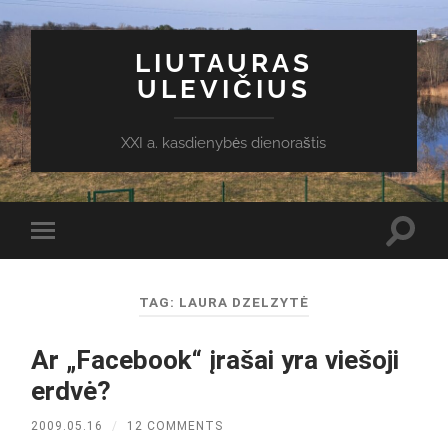
LIUTAURAS
ULEVIČIUS
XXI a. kasdienybės dienoraštis
Toggl
Toggle
search
mobile
field
menu
TAG:
LAURA DZELZYTĖ
Ar „Facebook“ įrašai yra viešoji
erdvė?
2009.05.16
/
12 COMMENTS