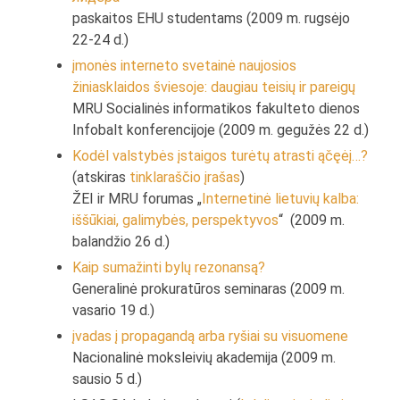
paskaitos EHU studentams (2009 m. rugsėjo
22-24 d.)
įmonės interneto svetainė naujosios
žiniasklaidos šviesoje: daugiau teisių ir pareigų
MRU Socialinės informatikos fakulteto dienos
Infobalt konferencijoje (2009 m. gegužės 22 d.)
Kodėl valstybės įstaigos turėtų atrasti ąčęėį…?
(atskiras
tinklaraščio įrašas
)
ŽEI ir MRU forumas „
Internetinė lietuvių kalba:
iššūkiai, galimybės, perspektyvos
“ (2009 m.
balandžio 26 d.)
Kaip sumažinti bylų rezonansą?
Generalinė prokuratūros seminaras (2009 m.
vasario 19 d.)
įvadas į propagandą arba ryšiai su visuomene
Nacionalinė moksleivių akademija (2009 m.
sausio 5 d.)