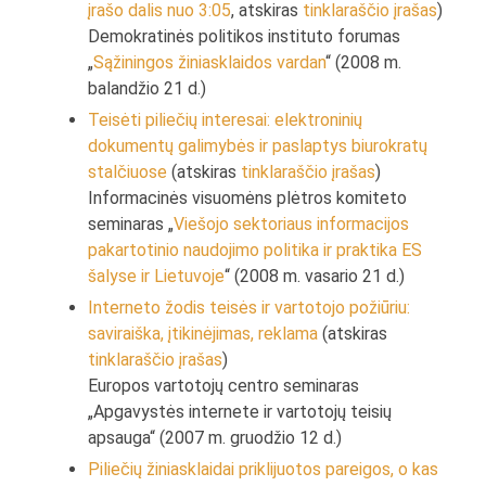
įrašo dalis nuo 3:05
, atskiras
tinklaraščio įrašas
)
Demokratinės politikos instituto forumas
„
Sąžiningos žiniasklaidos vardan
“ (2008 m.
balandžio 21 d.)
Teisėti piliečių interesai: elektroninių
dokumentų galimybės ir paslaptys biurokratų
stalčiuose
(atskiras
tinklaraščio įrašas
)
Informacinės visuomėns plėtros komiteto
seminaras „
Viešojo sektoriaus informacijos
pakartotinio naudojimo politika ir praktika ES
šalyse ir Lietuvoje
“ (2008 m. vasario 21 d.)
Interneto žodis teisės ir vartotojo požiūriu:
saviraiška, įtikinėjimas, reklama
(atskiras
tinklaraščio įrašas
)
Europos vartotojų centro seminaras
„Apgavystės internete ir vartotojų teisių
apsauga“ (2007 m. gruodžio 12 d.)
Piliečių žiniasklaidai priklijuotos pareigos, o kas