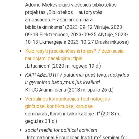
Adomo Mickevičiaus viešosios bibliotekos
projektas „Bibliotekos – autorystės
ambasados. Praktiniai seminarai
bibliotekininkams“ (2023-09-12 Vilniuje, 2023-
09-18 Elektrėnuose, 2023-09-25 Alytuje, 2023-
10-13 Ukmergėje ir 2023-10-27 Druskininkuose)
Kaip rašyti įtraukiančias istorijas? 7 dažniausiai
naudojami pasakojimų tipai
„Lituanicon“ (2020 m. rugsėjo 19 d.)
KAIP ABEJOTI? 7 patarimai prieš tėvų, mokyklos
ir gyvenimo bandymus jus kvailinti
KTUG Alumni diena (2018 m. spalio 26 d.)
Verbalinės komunikacijos technologijos
ginčuose, konfliktuose, karuose
seminaras „Karas ir taika kalboje II“ (2018 m.
gegužės 31 d.)
social media for political activism
„International Republican Institute“ seminar for