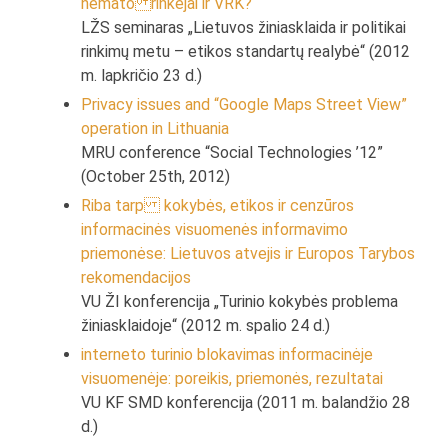
nemato rinkėjai ir VRK?
LŽS seminaras „Lietuvos žiniasklaida ir politikai
rinkimų metu – etikos standartų realybė“ (2012
m. lapkričio 23 d.)
Privacy issues and “Google Maps Street View”
operation in Lithuania
MRU conference “Social Technologies ’12”
(October 25th, 2012)
Riba tarp kokybės, etikos ir cenzūros
informacinės visuomenės informavimo
priemonėse: Lietuvos atvejis ir Europos Tarybos
rekomendacijos
VU ŽI konferencija „Turinio kokybės problema
žiniasklaidoje“ (2012 m. spalio 24 d.)
interneto turinio blokavimas informacinėje
visuomenėje: poreikis, priemonės, rezultatai
VU KF SMD konferencija (2011 m. balandžio 28
d.)