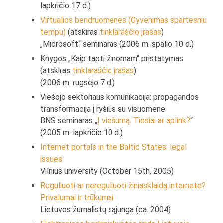
lapkričio 17 d.)
Virtualios bendruomenės (Gyvenimas spartesniu
tempu)
(atskiras
tinklaraščio įrašas
)
„Microsoft“ seminaras (2006 m. spalio 10 d.)
Knygos „Kaip tapti žinomam“ pristatymas
(atskiras
tinklaraščio įrašas
)
(2006 m. rugsėjo 7 d.)
Viešojo sektoriaus komunikacija: propagandos
transformacija į ryšius su visuomene
BNS seminaras „
Į viešumą. Tiesiai ar aplink?
“
(2005 m. lapkričio 10 d.)
Internet portals in the Baltic States: legal
issues
Vilnius university (October 15th, 2005)
Reguliuoti ar nereguliuoti žiniasklaidą internete?
Privalumai ir trūkumai
Lietuvos žurnalistų sąjunga (ca. 2004)