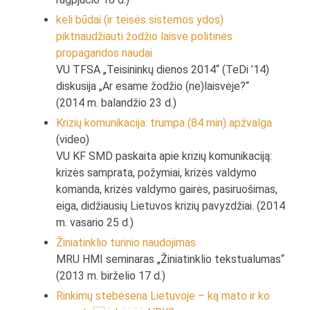
keli būdai (ir teisės sistemos ydos)
piktnaudžiauti žodžio laisve politinės
propagandos naudai
VU TFSA „Teisininkų dienos 2014“ (TeDi ’14)
diskusija „Ar esame žodžio (ne)laisvėje?“
(2014 m. balandžio 23 d.)
Krizių komunikacija: trumpa (84 min) apžvalga
(video)
VU KF SMD paskaita apie krizių komunikaciją:
krizės samprata, požymiai, krizės valdymo
komanda, krizės valdymo gairės, pasiruošimas,
eiga, didžiausių Lietuvos krizių pavyzdžiai. (2014
m. vasario 25 d.)
Žiniatinklio turinio naudojimas
MRU HMI seminaras „Žiniatinklio tekstualumas“
(2013 m. birželio 17 d.)
Rinkimų stebėsena Lietuvoje – ką mato ir ko