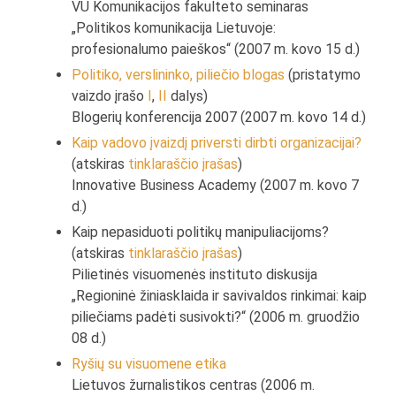
VU Komunikacijos fakulteto seminaras
„Politikos komunikacija Lietuvoje:
profesionalumo paieškos“ (2007 m. kovo 15 d.)
Politiko, verslininko, piliečio blogas
(pristatymo
vaizdo įrašo
I
,
II
dalys)
Blogerių konferencija 2007 (2007 m. kovo 14 d.)
Kaip vadovo įvaizdį priversti dirbti organizacijai?
(atskiras
tinklaraščio įrašas
)
Innovative Business Academy (2007 m. kovo 7
d.)
Kaip nepasiduoti politikų manipuliacijoms?
(atskiras
tinklaraščio įrašas
)
Pilietinės visuomenės instituto diskusija
„Regioninė žiniasklaida ir savivaldos rinkimai: kaip
piliečiams padėti susivokti?“ (2006 m. gruodžio
08 d.)
Ryšių su visuomene etika
Lietuvos žurnalistikos centras (2006 m.