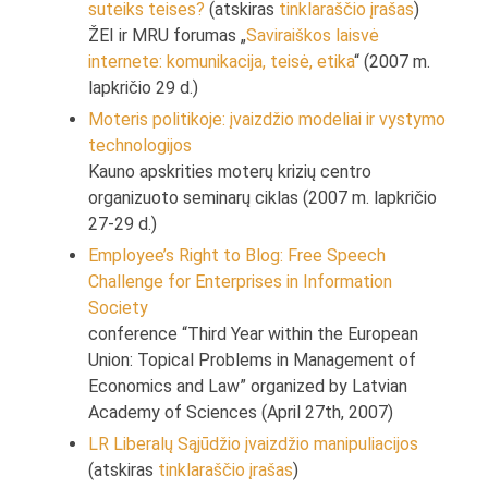
suteiks teises?
(atskiras
tinklaraščio įrašas
)
ŽEI ir MRU forumas „
Saviraiškos laisvė
internete: komunikacija, teisė, etika
“ (2007 m.
lapkričio 29 d.)
Moteris politikoje: įvaizdžio modeliai ir vystymo
technologijos
Kauno apskrities moterų krizių centro
organizuoto seminarų ciklas (2007 m. lapkričio
27-29 d.)
Employee’s Right to Blog: Free Speech
Challenge for Enterprises in Information
Society
conference “Third Year within the European
Union: Topical Problems in Management of
Economics and Law” organized by Latvian
Academy of Sciences (April 27th, 2007)
LR Liberalų Sąjūdžio įvaizdžio manipuliacijos
(atskiras
tinklaraščio įrašas
)