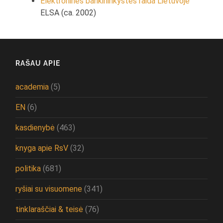
Elektroninės bankininkystės raida Lietuvoje
ELSA (ca. 2002)
RAŠAU APIE
academia
(5)
EN
(6)
kasdienybė
(463)
knyga apie RsV
(32)
politika
(681)
ryšiai su visuomene
(341)
tinklaraščiai & teisė
(76)