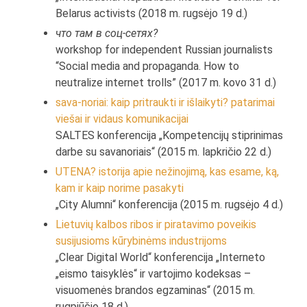
Belarus activists (2018 m. rugsėjo 19 d.)
что там в соц-сетях?
workshop for independent Russian journalists
“Social media and propaganda. How to
neutralize internet trolls” (2017 m. kovo 31 d.)
sava-noriai: kaip pritraukti ir išlaikyti? patarimai
viešai ir vidaus komunikacijai
SALTES konferencija „Kompetencijų stiprinimas
darbe su savanoriais“ (2015 m. lapkričio 22 d.)
UTENA? istorija apie nežinojimą, kas esame, ką,
kam ir kaip norime pasakyti
„City Alumni“ konferencija (2015 m. rugsėjo 4 d.)
Lietuvių kalbos ribos ir piratavimo poveikis
susijusioms kūrybinėms industrijoms
„Clear Digital World“ konferencija „Interneto
„eismo taisyklės“ ir vartojimo kodeksas –
visuomenės brandos egzaminas“ (2015 m.
rugpjūčio 18 d.)