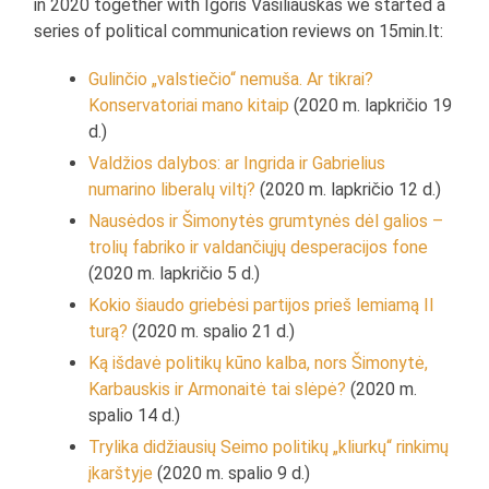
in 2020 together with Igoris Vasiliauskas we started a
series of political communication reviews on 15min.lt:
Gulinčio „valstiečio“ nemuša. Ar tikrai?
Konservatoriai mano kitaip
(2020 m. lapkričio 19
d.)
Valdžios dalybos: ar Ingrida ir Gabrielius
numarino liberalų viltį?
(2020 m. lapkričio 12 d.)
Nausėdos ir Šimonytės grumtynės dėl galios –
trolių fabriko ir valdančiųjų desperacijos fone
(2020 m. lapkričio 5 d.)
Kokio šiaudo griebėsi partijos prieš lemiamą II
turą?
(2020 m. spalio 21 d.)
Ką išdavė politikų kūno kalba, nors Šimonytė,
Karbauskis ir Armonaitė tai slėpė?
(2020 m.
spalio 14 d.)
Trylika didžiausių Seimo politikų „kliurkų“ rinkimų
įkarštyje
(2020 m. spalio 9 d.)