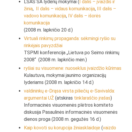
LSAS SA lyderių mokymai (
I dalis – įvaizdis ir
žinia
,
II dalis – vidaus komunikacija
,
III dalis –
vadovo komunikacija
,
IV dalis – išorės
komunikacija
(2008 m. lapkričio 20 d.)
Virtuali rinkimų propaganda: sėkmingi ryšio su
rinkėjais pavyzdžiai
TSPMI konferencija „Lietuva po Seimo rinkimų
2008“ (2008 m. lapkričio mėn.)
ryšiai su visuomene: nuoseklus įvaizdžio kūrimas
Kulautuva, mokymai jaunimo organizacijų
lyderiams (2008 m. lapkričio 14 d.)
valdininkų e-Drąsa virsta piliečių e-Savivalda:
argumentai UŽ
(atskiras
tinklaraščio įrašas
)
Informacinės visuomenės plėtros komiteto
diskusija Pasaulinės informacinės visuomenės
dienos proga (2008 m. gegužės 16 d.)
Kaip kovoti su korupcija žiniasklaidoje
(
vaizdo