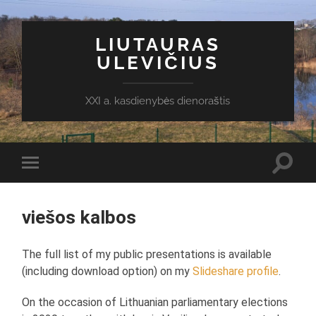
LIUTAURAS
ULEVIČIUS
XXI a. kasdienybės dienoraštis
Toggl
Toggle
search
mobile
field
menu
viešos kalbos
The full list of my public presentations is available
(including download option) on my
Slideshare profile
.
On the occasion of Lithuanian parliamentary elections