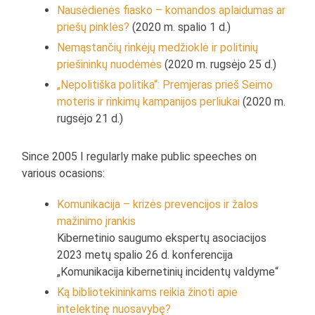
Nausėdienės fiasko – komandos aplaidumas ar
priešų pinklės?
(2020 m. spalio 1 d.)
Nemąstančių rinkėjų medžioklė ir politinių
priešininkų nuodėmės
(2020 m. rugsėjo 25 d.)
„Nepolitiška politika“: Premjeras prieš Seimo
moteris ir rinkimų kampanijos perliukai
(2020 m.
rugsėjo 21 d.)
Since 2005 I regularly make public speeches on
various ocasions:
Komunikacija – krizės prevencijos ir žalos
mažinimo įrankis
Kibernetinio saugumo ekspertų asociacijos
2023 metų spalio 26 d. konferencija
„Komunikacija kibernetinių incidentų valdyme“
Ką bibliotekininkams reikia žinoti apie
intelektinę nuosavybę?