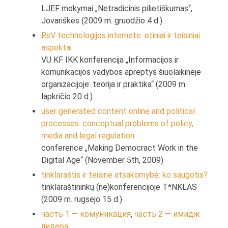
LJEF mokymai „Netradicinis pilietiškumas“,
Jovariškės (2009 m. gruodžio 4 d.)
RsV technologijos internete: etiniai ir teisiniai
aspektai
VU KF IKK konferencija „Informacijos ir
komunikacijos vadybos aprėptys šiuolaikinėje
organizacijoje: teorija ir praktika“ (2009 m.
lapkričio 20 d.)
user generated content online and political
processes: conceptual problems of policy,
media and legal regulation
conference „Making Democract Work in the
Digital Age“ (November 5th, 2009)
tinklaraštis ir teisinė atsakomybė: ko saugotis?
tinklaraštininkų (ne)konferencijoje T*NKLAS
(2009 m. rugsėjo 15 d.)
часть 1 — комуникация
,
часть 2 — имидж
лидера