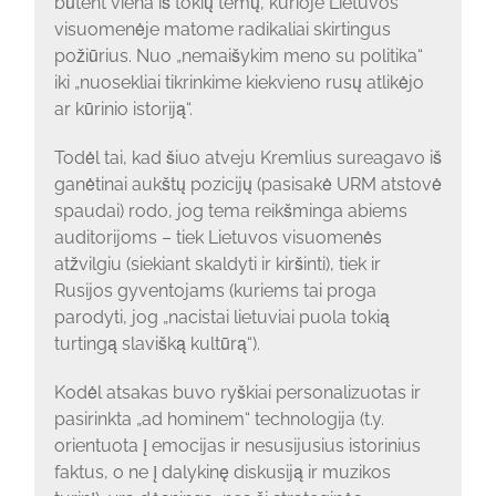
būtent viena iš tokių temų, kurioje Lietuvos
visuomenėje matome radikaliai skirtingus
požiūrius. Nuo „nemaišykim meno su politika“
iki „nuosekliai tikrinkime kiekvieno rusų atlikėjo
ar kūrinio istoriją“.
Todėl tai, kad šiuo atveju Kremlius sureagavo iš
ganėtinai aukštų pozicijų (pasisakė URM atstovė
spaudai) rodo, jog tema reikšminga abiems
auditorijoms – tiek Lietuvos visuomenės
atžvilgiu (siekiant skaldyti ir kiršinti), tiek ir
Rusijos gyventojams (kuriems tai proga
parodyti, jog „nacistai lietuviai puola tokią
turtingą slavišką kultūrą“).
Kodėl atsakas buvo ryškiai personalizuotas ir
pasirinkta „ad hominem“ technologija (t.y.
orientuota į emocijas ir nesusijusius istorinius
faktus, o ne į dalykinę diskusiją ir muzikos