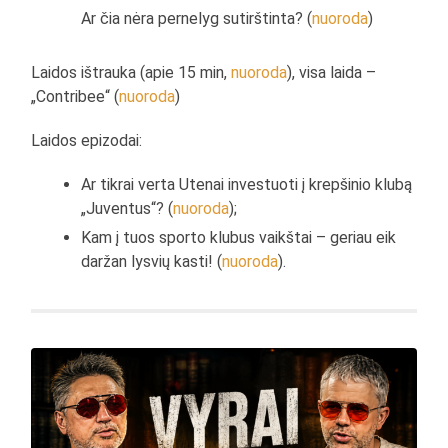
Ar čia nėra pernelyg sutirštinta? (
nuoroda
)
Laidos ištrauka (apie 15 min,
nuoroda
), visa laida –
„Contribee“ (
nuoroda
)
Laidos epizodai:
Ar tikrai verta Utenai investuoti į krepšinio klubą
„Juventus“? (
nuoroda
);
Kam į tuos sporto klubus vaikštai – geriau eik
daržan lysvių kasti! (
nuoroda
).