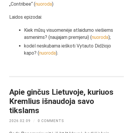
„Contribee“ (
nuoroda
)
Laidos epizodai:
Kiek mūsų visuomenėje atlaidumo viešiems
asmenims? (naujajam premjerui) (
nuoroda
);
kodėl neskubama ieškoti Vytauto Didžiojo
kapo? (
nuoroda
).
Apie ginčus Lietuvoje, kuriuos
Kremlius išnaudoja savo
tikslams
2026.02.09
/
0 COMMENTS