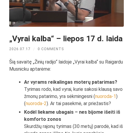
„Vyrai kalba“ – liepos 17 d. laida
2026.07.17
/
0 COMMENTS
Šią savaitę „Žinių radijo“ laidoje „Vyrai kalba“ su Raigardu
Musnicku aptarėme:
Ar vyrams reikalingas moterų patarimas?
Tyrimas rodo, kad vyrai, kurie sakosi klausą savo
žmonų patarimo, yra sėkmingesni (
nuoroda-1
)
(
nuoroda-2
). Ar tai pasekmė, ar priežastis?
Kodėl liekame ubagais – nes bijome išeiti iš
komforto zonos
Skurdžių rajonų tyrimas (30 metų) parodė, kad iš