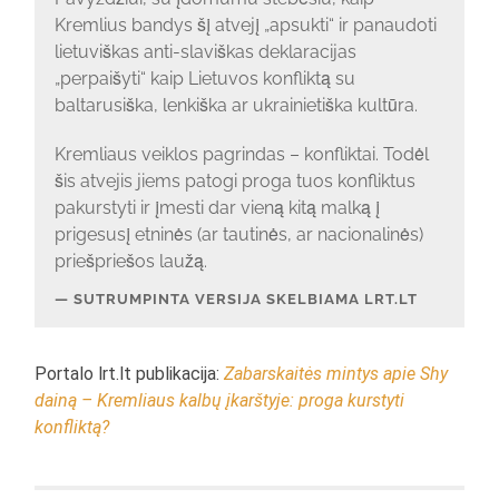
Kremlius bandys šį atvejį „apsukti“ ir panaudoti
lietuviškas anti-slaviškas deklaracijas
„perpaišyti“ kaip Lietuvos konfliktą su
baltarusiška, lenkiška ar ukrainietiška kultūra.
Kremliaus veiklos pagrindas – konfliktai. Todėl
šis atvejis jiems patogi proga tuos konfliktus
pakurstyti ir įmesti dar vieną kitą malką į
prigesusį etninės (ar tautinės, ar nacionalinės)
priešpriešos laužą.
SUTRUMPINTA VERSIJA SKELBIAMA LRT.LT
Portalo lrt.lt publikacija:
Zabarskaitės mintys apie Shy
dainą – Kremliaus kalbų įkarštyje: proga kurstyti
konfliktą?