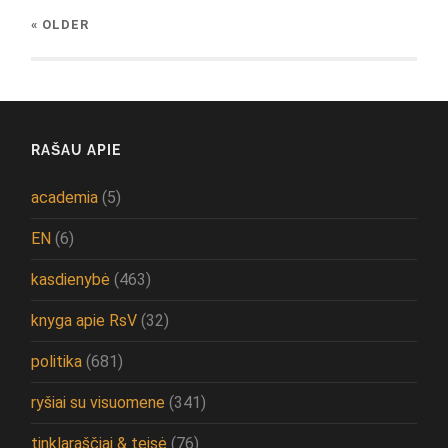
« OLDER
RAŠAU APIE
academia
(5)
EN
(6)
kasdienybė
(463)
knyga apie RsV
(32)
politika
(681)
ryšiai su visuomene
(341)
tinklaraščiai & teisė
(76)