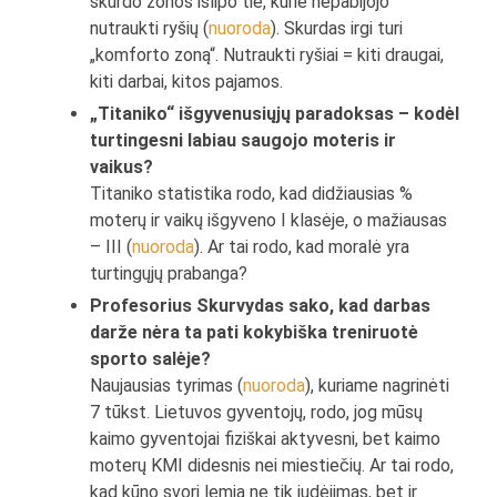
skurdo zonos išlipo tie, kurie nepabijojo
nutraukti ryšių (
nuoroda
). Skurdas irgi turi
„komforto zoną“. Nutraukti ryšiai = kiti draugai,
kiti darbai, kitos pajamos.
„Titaniko“ išgyvenusiųjų paradoksas – kodėl
turtingesni labiau saugojo moteris ir
vaikus?
Titaniko statistika rodo, kad didžiausias %
moterų ir vaikų išgyveno I klasėje, o mažiausas
– III (
nuoroda
). Ar tai rodo, kad moralė yra
turtingųjų prabanga?
Profesorius Skurvydas sako, kad darbas
darže nėra ta pati kokybiška treniruotė
sporto salėje?
Naujausias tyrimas (
nuoroda
), kuriame nagrinėti
7 tūkst. Lietuvos gyventojų, rodo, jog mūsų
kaimo gyventojai fiziškai aktyvesni, bet kaimo
moterų KMI didesnis nei miestiečių. Ar tai rodo,
kad kūno svorį lemia ne tik judėjimas, bet ir