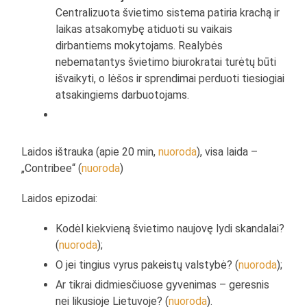
Centralizuota švietimo sistema patiria krachą ir
laikas atsakomybę atiduoti su vaikais
dirbantiems mokytojams. Realybės
nebematantys švietimo biurokratai turėtų būti
išvaikyti, o lėšos ir sprendimai perduoti tiesiogiai
atsakingiems darbuotojams.
Laidos ištrauka (apie 20 min,
nuoroda
), visa laida –
„Contribee“ (
nuoroda
)
Laidos epizodai:
Kodėl kiekvieną švietimo naujovę lydi skandalai?
(
nuoroda
);
O jei tingius vyrus pakeistų valstybė? (
nuoroda
);
Ar tikrai didmiesčiuose gyvenimas – geresnis
nei likusioje Lietuvoje? (
nuoroda
).