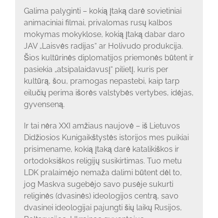
Galima palyginti – kokią įtaką darė sovietiniai
animaciniai filmai, privalomas rusų kalbos
mokymas mokyklose, kokią įtaką dabar daro
JAV „Laisvės radijas“ ar Holivudo produkcija.
Šios kultūrinės diplomatijos priemonės būtent ir
pasiekia „atsipalaidavusį“ pilietį, kuris per
kultūrą, šou, pramogas nepastebi, kaip tarp
eilučių perima išorės valstybės vertybes, idėjas,
gyvenseną.
Ir tai nėra XXI amžiaus naujovė – iš Lietuvos
Didžiosios Kunigaikštystės istorijos mes puikiai
prisimename, kokią įtaką darė katalikiškos ir
ortodoksiškos religijų susikirtimas. Tuo metu
LDK pralaimėjo nemaža dalimi būtent dėl to,
jog Maskva sugebėjo savo pusėje sukurti
religinės (dvasinės) ideologijos centrą, savo
dvasinei ideologijai pajungti šių laikų Rusijos,