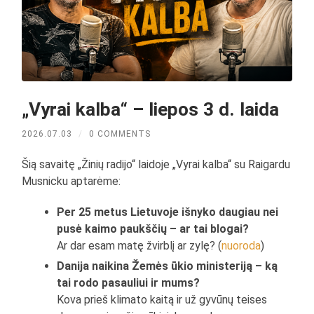
„Vyrai kalba“ – liepos 3 d. laida
2026.07.03
/
0 COMMENTS
Šią savaitę „Žinių radijo“ laidoje „Vyrai kalba“ su Raigardu
Musnicku aptarėme:
Per 25 metus Lietuvoje išnyko daugiau nei
pusė kaimo paukščių – ar tai blogai?
Ar dar esam matę žvirblį ar zylę? (
nuoroda
)
Danija naikina Žemės ūkio ministeriją – ką
tai rodo pasauliui ir mums?
Kova prieš klimato kaitą ir už gyvūnų teises