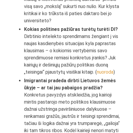
visą savo „mokslą“ sukurti nuo nulio. Kur klysta
kritikai ir ko trūksta iš paties daktaro bei jo
universiteto?
Kokias politines pažiūras turėtų turėti DI?
Dirbtinio intelekto sprendimams žengiant į vis
naujas kasdienybės situacijas kyla paprastas
klausimas – o kokiomis vertybėmis savo
sprendimuose remiasi konkretus įrankis? Juk
kairiųjų ir dešiniųjų pažiūrų politikas duoną
„teisingai“ pjaustytų visiškai kitaip. (
nuoroda
)
Imigrantai pradeda dirbti Lietuvos žemės
ūkyje – ar tai jau pabaigos pradžia?
Konkretus pavyzdys atskleidžia, jog kairioji
mintis pastarojo meto politikos klausimuose
dažnai užstringa paviršiniuose dalykuose –
renkamasi gražūs, jautrūs ir teisingi sprendimai,
tačiau ši logika dažnai yra trumparegė, „galioja“
iki tam tikros ribos. Kodėl kairieji nenori matyti