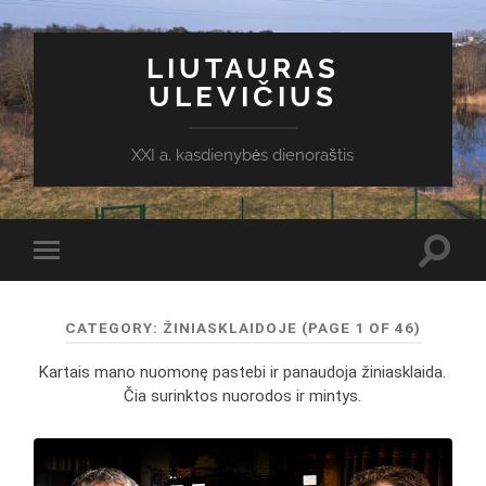
LIUTAURAS
ULEVIČIUS
XXI a. kasdienybės dienoraštis
Toggl
Toggle
search
mobile
field
menu
CATEGORY:
ŽINIASKLAIDOJE
(PAGE 1 OF 46)
Kartais mano nuomonę pastebi ir panaudoja žiniasklaida.
Čia surinktos nuorodos ir mintys.