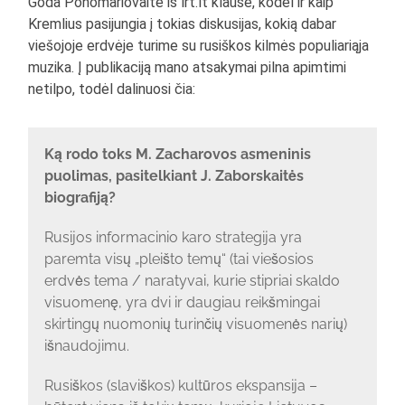
Goda Ponomariovaitė iš lrt.lt klausė, kodėl ir kaip
Kremlius pasijungia į tokias diskusijas, kokią dabar
viešojoje erdvėje turime su rusiškos kilmės populiariąja
muzika. Į publikaciją mano atsakymai pilna apimtimi
netilpo, todėl dalinuosi čia:
Ką rodo toks M. Zacharovos asmeninis
puolimas, pasitelkiant J. Zaborskaitės
biografiją?
Rusijos informacinio karo strategija yra
paremta visų „pleišto temų“ (tai viešosios
erdvės tema / naratyvai, kurie stipriai skaldo
visuomenę, yra dvi ir daugiau reikšmingai
skirtingų nuomonių turinčių visuomenės narių)
išnaudojimu.
Rusiškos (slaviškos) kultūros ekspansija –