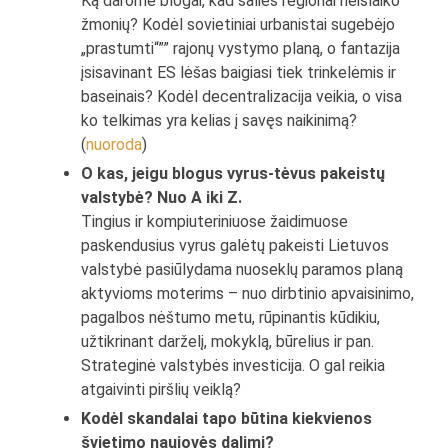
Ką darome blogai, kad šalies regionai neišlaiko
žmonių? Kodėl sovietiniai urbanistai sugebėjo
„prastumti“”” rajonų vystymo planą, o fantazija
įsisavinant ES lėšas baigiasi tiek trinkelėmis ir
baseinais? Kodėl decentralizacija veikia, o visa
ko telkimas yra kelias į savęs naikinimą?
(
nuoroda
)
O kas, jeigu blogus vyrus-tėvus pakeistų
valstybė? Nuo A iki Z.
Tingius ir kompiuteriniuose žaidimuose
paskendusius vyrus galėtų pakeisti Lietuvos
valstybė pasiūlydama nuoseklų paramos planą
aktyvioms moterims – nuo dirbtinio apvaisinimo,
pagalbos nėštumo metu, rūpinantis kūdikiu,
užtikrinant darželį, mokyklą, būrelius ir pan.
Strateginė valstybės investicija. O gal reikia
atgaivinti piršlių veiklą?
Kodėl skandalai tapo būtina kiekvienos
švietimo naujovės dalimi?