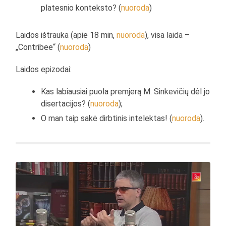
platesnio konteksto? (
nuoroda
)
Laidos ištrauka (apie 18 min,
nuoroda
), visa laida –
„Contribee“ (
nuoroda
)
Laidos epizodai:
Kas labiausiai puola premjerą M. Sinkevičių dėl jo
disertacijos? (
nuoroda
);
O man taip sakė dirbtinis intelektas! (
nuoroda
).