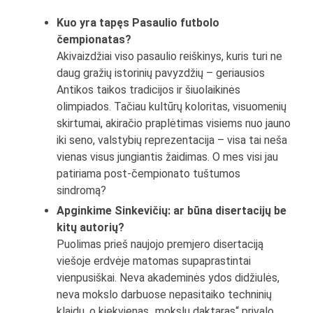
Kuo yra tapęs Pasaulio futbolo
čempionatas?
Akivaizdžiai viso pasaulio reiškinys, kuris turi ne
daug gražių istorinių pavyzdžių – geriausios
Antikos taikos tradicijos ir šiuolaikinės
olimpiados. Tačiau kultūrų koloritas, visuomenių
skirtumai, akiračio praplėtimas visiems nuo jauno
iki seno, valstybių reprezentacija – visa tai neša
vienas visus jungiantis žaidimas. O mes visi jau
patiriama post-čempionato tuštumos
sindromą?
Apginkime Sinkevičių: ar būna disertacijų be
kitų autorių?
Puolimas prieš naujojo premjero disertaciją
viešoje erdvėje matomas supaprastintai
vienpusiškai. Neva akademinės ydos didžiulės,
neva mokslo darbuose nepasitaiko techninių
klaidų, o kiekvienas „mokslų daktaras“ privalo