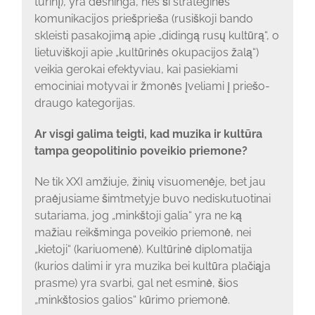
turinį), yra dėsninga, nes ši strateginės
komunikacijos priešprieša (rusiškoji bando
skleisti pasakojimą apie „didingą rusų kultūrą“, o
lietuviškoji apie „kultūrinės okupacijos žalą“)
veikia gerokai efektyviau, kai pasiekiami
emociniai motyvai ir žmonės įveliami į priešo-
draugo kategorijas.
Ar visgi galima teigti, kad muzika ir kultūra
tampa geopolitinio poveikio priemone?
Ne tik XXI amžiuje, žinių visuomenėje, bet jau
praėjusiame šimtmetyje buvo nediskutuotinai
sutariama, jog „minkštoji galia“ yra ne ką
mažiau reikšminga poveikio priemonė, nei
„kietoji“ (kariuomenė). Kultūrinė diplomatija
(kurios dalimi ir yra muzika bei kultūra plačiąja
prasme) yra svarbi, gal net esminė, šios
„minkštosios galios“ kūrimo priemonė.