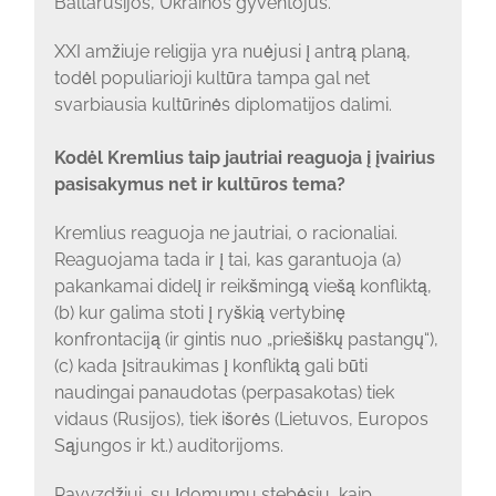
Baltarusijos, Ukrainos gyventojus.
XXI amžiuje religija yra nuėjusi į antrą planą,
todėl populiarioji kultūra tampa gal net
svarbiausia kultūrinės diplomatijos dalimi.
Kodėl Kremlius taip jautriai reaguoja į įvairius
pasisakymus net ir kultūros tema?
Kremlius reaguoja ne jautriai, o racionaliai.
Reaguojama tada ir į tai, kas garantuoja (a)
pakankamai didelį ir reikšmingą viešą konfliktą,
(b) kur galima stoti į ryškią vertybinę
konfrontaciją (ir gintis nuo „priešiškų pastangų“),
(c) kada įsitraukimas į konfliktą gali būti
naudingai panaudotas (perpasakotas) tiek
vidaus (Rusijos), tiek išorės (Lietuvos, Europos
Sąjungos ir kt.) auditorijoms.
Pavyzdžiui, su įdomumu stebėsiu, kaip