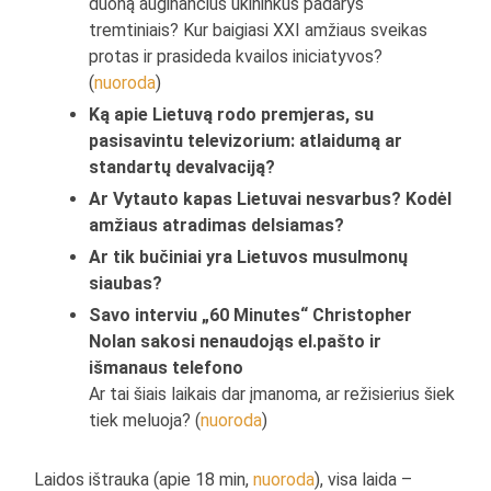
duoną auginančius ūkininkus padarys
tremtiniais? Kur baigiasi XXI amžiaus sveikas
protas ir prasideda kvailos iniciatyvos?
(
nuoroda
)
Ką apie Lietuvą rodo premjeras, su
pasisavintu televizorium: atlaidumą ar
standartų devalvaciją?
Ar Vytauto kapas Lietuvai nesvarbus? Kodėl
amžiaus atradimas delsiamas?
Ar tik bučiniai yra Lietuvos musulmonų
siaubas?
Savo interviu „60 Minutes“ Christopher
Nolan sakosi nenaudojąs el.pašto ir
išmanaus telefono
Ar tai šiais laikais dar įmanoma, ar režisierius šiek
tiek meluoja? (
nuoroda
)
Laidos ištrauka (apie 18 min,
nuoroda
), visa laida –