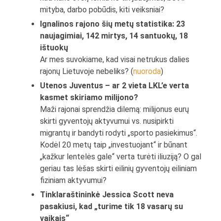
mityba, darbo pobūdis, kiti veiksniai?
Ignalinos rajono šių metų statistika: 23
naujagimiai, 142 mirtys, 14 santuokų, 18
ištuokų
Ar mes suvokiame, kad visai netrukus dalies
rajonų Lietuvoje nebeliks? (
nuoroda
)
Utenos Juventus – ar 2 vieta LKL’e verta
kasmet skiriamo milijono?
Maži rajonai sprendžia dilemą: milijonus eurų
skirti gyventojų aktyvumui vs. nusipirkti
migrantų ir bandyti rodyti „sporto pasiekimus“.
Kodėl 20 metų taip „investuojant“ ir būnant
„kažkur lentelės gale“ verta turėti iliuziją? O gal
geriau tas lėšas skirti eilinių gyventojų eiliniam
fiziniam aktyvumui?
Tinklaraštininkė Jessica Scott neva
pasakiusi, kad „turime tik 18 vasarų su
vaikais“