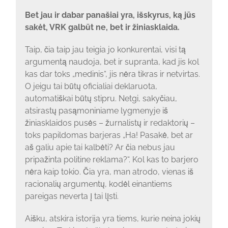
Bet jau ir dabar panašiai yra, išskyrus, ką jūs
sakėt, VRK galbūt ne, bet ir žiniasklaida.
Taip, čia taip jau teigia jo konkurentai, visi tą
argumentą naudoja, bet ir supranta, kad jis kol
kas dar toks „medinis“, jis nėra tikras ir netvirtas.
O jeigu tai būtų oficialiai deklaruota,
automatiškai būtų stipru. Netgi, sakyčiau,
atsirastų pasąmoniniame lygmenyje iš
žiniasklaidos pusės – žurnalistų ir redaktorių –
toks papildomas barjeras „Ha! Pasakė, bet ar
aš galiu apie tai kalbėti? Ar čia nebus jau
pripažinta politine reklama?“. Kol kas to barjero
nėra kaip tokio. Čia yra, man atrodo, vienas iš
racionalių argumentų, kodėl einantiems
pareigas neverta į tai lįsti.
Aišku, atskira istorija yra tiems, kurie neina jokių