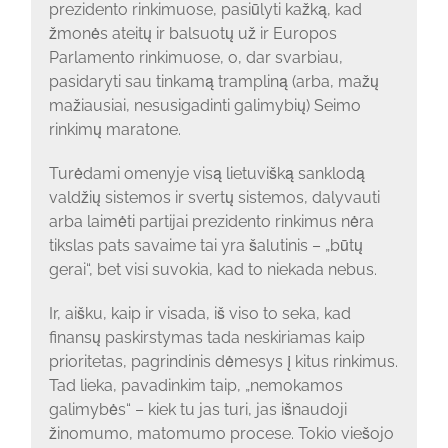
prezidento rinkimuose, pasiūlyti kažką, kad
žmonės ateitų ir balsuotų už ir Europos
Parlamento rinkimuose, o, dar svarbiau,
pasidaryti sau tinkamą trampliną (arba, mažų
mažiausiai, nesusigadinti galimybių) Seimo
rinkimų maratone.
Turėdami omenyje visą lietuvišką sanklodą
valdžių sistemos ir svertų sistemos, dalyvauti
arba laimėti partijai prezidento rinkimus nėra
tikslas pats savaime tai yra šalutinis – „būtų
gerai“, bet visi suvokia, kad to niekada nebus.
Ir, aišku, kaip ir visada, iš viso to seka, kad
finansų paskirstymas tada neskiriamas kaip
prioritetas, pagrindinis dėmesys į kitus rinkimus.
Tad lieka, pavadinkim taip, „nemokamos
galimybės“ – kiek tu jas turi, jas išnaudoji
žinomumo, matomumo procese. Tokio viešojo