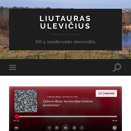
LIUTAURAS
ULEVIČIUS
XXI a. kasdienybės dienoraštis
Toggl
Toggle
search
mobile
field
menu