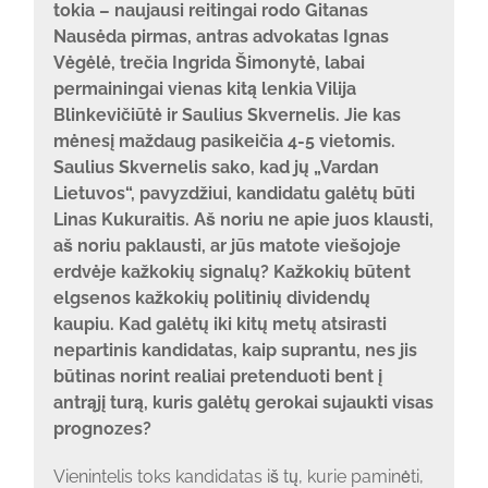
tokia – naujausi reitingai rodo Gitanas
Nausėda pirmas, antras advokatas Ignas
Vėgėlė, trečia Ingrida Šimonytė, labai
permainingai vienas kitą lenkia Vilija
Blinkevičiūtė ir Saulius Skvernelis. Jie kas
mėnesį maždaug pasikeičia 4-5 vietomis.
Saulius Skvernelis sako, kad jų „Vardan
Lietuvos“, pavyzdžiui, kandidatu galėtų būti
Linas Kukuraitis. Aš noriu ne apie juos klausti,
aš noriu paklausti, ar jūs matote viešojoje
erdvėje kažkokių signalų? Kažkokių būtent
elgsenos kažkokių politinių dividendų
kaupiu. Kad galėtų iki kitų metų atsirasti
nepartinis kandidatas, kaip suprantu, nes jis
būtinas norint realiai pretenduoti bent į
antrąjį turą, kuris galėtų gerokai sujaukti visas
prognozes?
Vienintelis toks kandidatas iš tų, kurie paminėti,