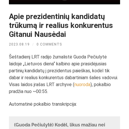
Apie prezidentinių kandidatų
trūkumą ir realius konkurentus
Gitanui Nausėdai
2023.08.19
/
0 COMMENTS
Šeštadienį LRT radijo žurnalistė Guoda Pečiulytė
laidoje „Lietuvos diena“ kalbino apie prasidėjusias
partinių kandidatų į prezidentus paieškas, kodėl tik
dabar ir realius konkurentus dabartiniam šalies vadovui.
Visas laidos įrašas LRT archyve (
nuoroda
), pokalbio
pradžia nuo ~00:55.
Automatinė pokalbio transkripcija:
(Guoda Pečiulytė) Kodėl, likus mažiau nei