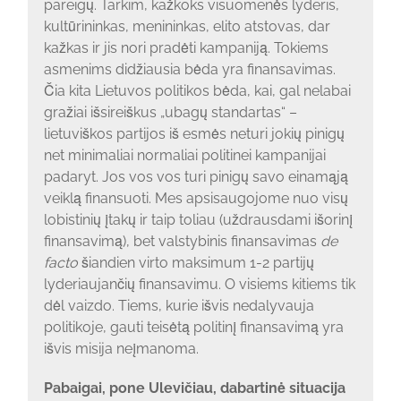
pareigų. Tarkim, kažkoks visuomenės lyderis,
kultūrininkas, menininkas, elito atstovas, dar
kažkas ir jis nori pradėti kampaniją. Tokiems
asmenims didžiausia bėda yra finansavimas.
Čia kita Lietuvos politikos bėda, kai, gal nelabai
gražiai išsireiškus „ubagų standartas“ –
lietuviškos partijos iš esmės neturi jokių pinigų
net minimaliai normaliai politinei kampanijai
padaryt. Jos vos vos turi pinigų savo einamąją
veiklą finansuoti. Mes apsisaugojome nuo visų
lobistinių įtakų ir taip toliau (uždrausdami išorinį
finansavimą), bet valstybinis finansavimas
de
facto
šiandien virto maksimum 1-2 partijų
lyderiaujančių finansavimu. O visiems kitiems tik
dėl vaizdo. Tiems, kurie išvis nedalyvauja
politikoje, gauti teisėtą politinį finansavimą yra
išvis misija neįmanoma.
Pabaigai, pone Ulevičiau, dabartinė situacija