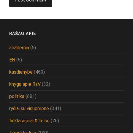
RAŠAU APIE
academia
(5)
EN
(6)
kasdienybė
(463)
knyga apie RsV
(32)
politika
(681)
ryšiai su visuomene
(341)
tinklaraščiai & teisė
(76)
žiniasklaidoje
(230)