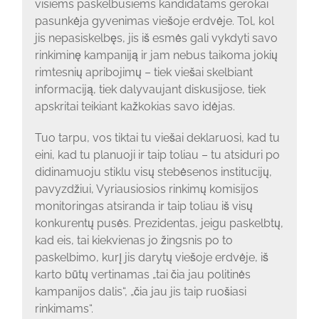
visiems paskelbusiems kandidatams gerokai
pasunkėja gyvenimas viešoje erdvėje. Tol, kol
jis nepasiskelbęs, jis iš esmės gali vykdyti savo
rinkiminę kampaniją ir jam nebus taikoma jokių
rimtesnių apribojimų – tiek viešai skelbiant
informaciją, tiek dalyvaujant diskusijose, tiek
apskritai teikiant kažkokias savo idėjas.
Tuo tarpu, vos tiktai tu viešai deklaruosi, kad tu
eini, kad tu planuoji ir taip toliau – tu atsiduri po
didinamuoju stiklu visų stebėsenos institucijų,
pavyzdžiui, Vyriausiosios rinkimų komisijos
monitoringas atsiranda ir taip toliau iš visų
konkurentų pusės. Prezidentas, jeigu paskelbtų,
kad eis, tai kiekvienas jo žingsnis po to
paskelbimo, kurį jis darytų viešoje erdvėje, iš
karto būtų vertinamas „tai čia jau politinės
kampanijos dalis“, „čia jau jis taip ruošiasi
rinkimams“.