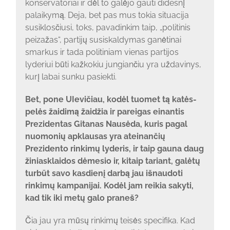
konservatoriai ir dėl to galėjo gauti didesnį
palaikymą. Deja, bet pas mus tokia situacija
susiklosčiusi, toks, pavadinkim taip, „politinis
peizažas“, partijų susiskaldymas ganėtinai
smarkus ir tada politiniam vienas partijos
lyderiui būti kažkokiu jungiančiu yra uždavinys,
kurį labai sunku pasiekti.
Bet, pone UIevičiau, kodėl tuomet tą katės-
pelės žaidimą žaidžia ir pareigas einantis
Prezidentas Gitanas Nausėda, kuris pagal
nuomonių apklausas yra ateinančių
Prezidento rinkimų lyderis, ir taip gauna daug
žiniasklaidos dėmesio ir, kitaip tariant, galėtų
turbūt savo kasdienį darbą jau išnaudoti
rinkimų kampanijai. Kodėl jam reikia sakyti,
kad tik iki metų galo praneš?
Čia jau yra mūsų rinkimų teisės specifika. Kad