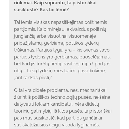
rinkimai. Kaip suprantu, taip istoriškai
susiklostė? Kas tai lėmė?
Tai lemia visiškas nepasitikėjimas politinėmis
partijomis. Kaip minėjau, akivaizdus politinių
jungiančių arba visuotinai visuomenėje
pripažįstamų, gerbiamų politikos lyderių
trūkumas. Partijos lygiu yra – kiekvienas savo
partijos lyderis yra gerbiamas, puoselėjamas,
bet kad jis turėtų rimtą pasitikėjimą už partijos
ribų – tokių lyderių mes turim, pavadinkime,
„ant rankos pirštų“.
O tai yra didelė problema, nes, mechaniškai
žiūrint iš politikos technologijų pusės, neišeina
dalyvauti tokiam kandidatui, nėra didelių
teorinių galimybių. Iš kitos pusės, taip istoriškai
pas mus susiklostė, kad partijos ganėtinai
susiskaldžiusios (jeigu visada lyginamės,