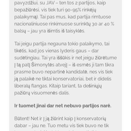
pavyzdžiui, su JAV – ten tos 2 partijos, kaip
bepažiūrėsi, vis tiek turi 90-95% rinkėjų
palaikymą). Tai pas mus, kad partija rimtuose
nacionaliniuose rinkimuose surinktų 30 ar 40 %
balsų – jau yra išimtis iš taisyklės.
Tai jeigu partija negauna tokio palaikymo, tai
tikėtis, kad jos vienas lyderis gaus – dar
sudėtingiau. Tai yra iššūkis ir net jeigu žiūrėtume
į tą patį Šimonytės atvejį – iš esmės ji tam tikra
prasme buvo nepartinė kandidatė, nes vis tiek
ją palaikė ne tiktai konservatoriai, bet ir didelis
liberalų flangas. Kitaip tariant, ta dešiniųjų
pažiūrų visuomenės dalis.
Ir tuomet jinai dar net nebuvo partijos narė.
Būtent! Net ir į ją žiūrint kaip į konservatorių
dabar – jau ne. Tuo metu vis tiek buvo ne tik