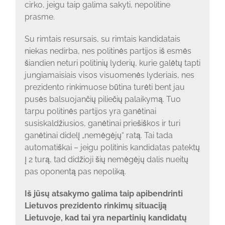
cirko, jeigu taip galima sakyti, nepolitine
prasme.
Su rimtais resursais, su rimtais kandidatais
niekas nedirba, nes politinės partijos iš esmės
šiandien neturi politinių lyderių, kurie galėtų tapti
jungiamaisiais visos visuomenės lyderiais, nes
prezidento rinkimuose būtina turėti bent jau
pusės balsuojančių piliečių palaikymą. Tuo
tarpu politinės partijos yra ganėtinai
susiskaldžiusios, ganėtinai priešiškos ir turi
ganėtinai didelį „nemėgėjų“ ratą. Tai tada
automatiškai – jeigu politinis kandidatas patektų
į 2 turą, tad didžioji šių nemėgėjų dalis nueitų
pas oponentą pas nepoliką.
Iš jūsų atsakymo galima taip apibendrinti
Lietuvos prezidento rinkimų situaciją
Lietuvoje, kad tai yra nepartinių kandidatų