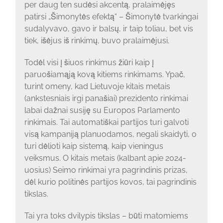
per daug ten sudėsi akcentą, pralaimėjęs
patirsi „Šimonytės efektą“ – Šimonytė tvarkingai
sudalyvavo, gavo ir balsų, ir taip toliau, bet vis
tiek, išėjus iš rinkimų, buvo pralaimėjusi.
Todėl visi į šiuos rinkimus žiūri kaip į
paruošiamąją kovą kitiems rinkimams. Ypač,
turint omeny, kad Lietuvoje kitais metais
(ankstesniais irgi panašiai) prezidento rinkimai
labai dažnai susiję su Europos Parlamento
rinkimais. Tai automatiškai partijos turi galvoti
visą kampaniją planuodamos, negali skaidyti, o
turi dėlioti kaip sistemą, kaip vieningus
veiksmus. O kitais metais (kalbant apie 2024-
uosius) Seimo rinkimai yra pagrindinis prizas,
dėl kurio politinės partijos kovos, tai pagrindinis
tikslas.
Tai yra toks dvilypis tikslas – būti matomiems