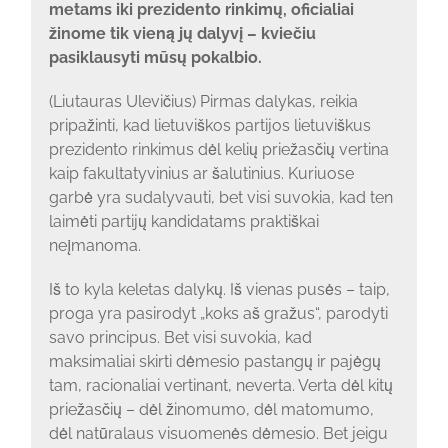
metams iki prezidento rinkimų, oficialiai
žinome tik vieną jų dalyvį – kviečiu
pasiklausyti mūsų pokalbio.
(Liutauras Ulevičius) Pirmas dalykas, reikia
pripažinti, kad lietuviškos partijos lietuviškus
prezidento rinkimus dėl kelių priežasčių vertina
kaip fakultatyvinius ar šalutinius. Kuriuose
garbė yra sudalyvauti, bet visi suvokia, kad ten
laimėti partijų kandidatams praktiškai
neįmanoma.
Iš to kyla keletas dalykų. Iš vienas pusės – taip,
proga yra pasirodyt „koks aš gražus“, parodyti
savo principus. Bet visi suvokia, kad
maksimaliai skirti dėmesio pastangų ir pajėgų
tam, racionaliai vertinant, neverta. Verta dėl kitų
priežasčių – dėl žinomumo, dėl matomumo,
dėl natūralaus visuomenės dėmesio. Bet jeigu