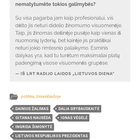
nematytumėte tokios galimybės?
Su visa pagarba jam kaip profesionalui, vis
dėlto jis neturi didelio žinomumo visuomenėje.
Taip, jis žinomas dešinėje pusėje kaip vienas iš
nuomonių lyderių, bet kairėje jis praktiškai
neturi jokio rimtesnio palaikymo. Esminis
dalykas yra, kad tu turėtum maksimaliai platų
padengimą visose visuomenės grupėse.
IŠ LRT RADIJO LAIDOS „LIETUVOS DIENA“
politika
,
žiniasklaidoje
DAINIUS ŽALIMAS
DALIA GRYBAUSKAITĖ
GITANAS NAUSĖDA
IGNAS VĖGĖLĖ
INGRIDA ŠIMONYTĖ
LIETUVOS RESPUBLIKOS PREZIDENTAS