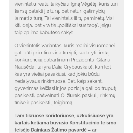
vieninteliu realiu laikyčiau Igną Vėgėlę, kuris turi
šansų patekti į 2 turą, bet neturi galimybių
laimėti 2 turą. Tai vienintelis iš tų paminėtų. Visi
kiti, deja, bet yra tie „politiškai susitepę“, jeigu
taip galima kabutėse sakyt.
O vienintelis variantas, kuris realiai visuomenei
gali būti priimtinas ir atkreipti, sudaryti rimtą
konkurenciją dabartiniam Prezidentui Gitanui
Nausėdai. tai yra Dalia Grybauskaitė, kuri kol
kas yra viešai pasakiusi, kad jokiu būdu
nedalyvaus rinkimuose. Bet, kaip sakant,
gyvenimas keičiasi ir jos pozicija gali po truputį
pasikeisti, pašvelnėti. O, žiūrėk, paskui į rinkimų
finiše ir pasikeisti į teigiamą.
Tam tikruose koridoriuose, užkulisiuose yra
kartais keliama buvusio Konstitucinio teismo
teisėjo Dainiaus Žalimo pavardė – ar