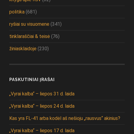
politika
(681)
ryšiai su visuomene
(341)
tinklaraščiai & teisė
(76)
žiniasklaidoje
(230)
PASKUTINIAI ĮRAŠAI
„Vyrai kalba“ – liepos 31 d. laida
„Vyrai kalba“ – liepos 24 d. laida
Kas yra FL-41 arba kodėl aš nešioju „rausvus“ akinius?
„Vyrai kalba“ – liepos 17 d. laida