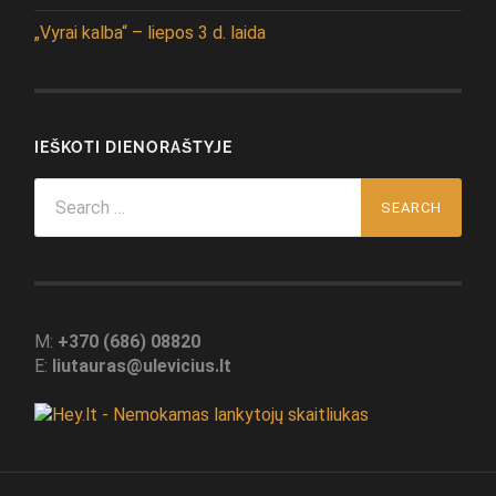
„Vyrai kalba“ – liepos 3 d. laida
IEŠKOTI DIENORAŠTYJE
Search
for:
M:
+370 (686) 08820
E:
liutauras@ulevicius.lt