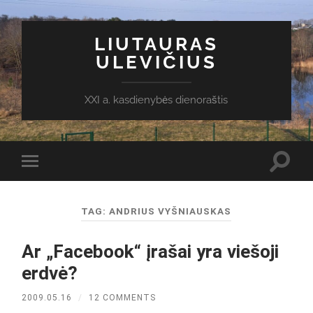
LIUTAURAS
ULEVIČIUS
XXI a. kasdienybės dienoraštis
Toggl
Toggle
search
mobile
field
menu
TAG:
ANDRIUS VYŠNIAUSKAS
Ar „Facebook“ įrašai yra viešoji
erdvė?
2009.05.16
/
12 COMMENTS