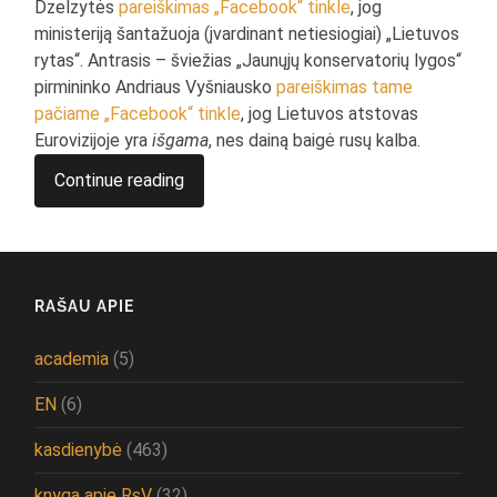
Dzelzytės
pareiškimas „Facebook“ tinkle
, jog
ministeriją šantažuoja (įvardinant netiesiogiai) „Lietuvos
rytas“. Antrasis – šviežias „Jaunųjų konservatorių lygos“
pirmininko Andriaus Vyšniausko
pareiškimas tame
pačiame „Facebook“ tinkle
, jog Lietuvos atstovas
Eurovizijoje yra
išgama
, nes dainą baigė rusų kalba.
Continue reading
RAŠAU APIE
academia
(5)
EN
(6)
kasdienybė
(463)
knyga apie RsV
(32)