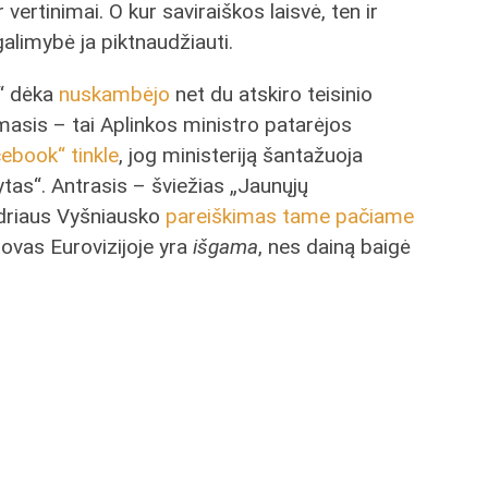
ir vertinimai. O kur saviraiškos laisvė, ten ir
galimybė ja piktnaudžiauti.
t“ dėka
nuskambėjo
net du atskiro teisinio
rmasis – tai Aplinkos ministro patarėjos
ebook“ tinkle
, jog ministeriją šantažuoja
rytas“. Antrasis – šviežias „Jaunųjų
ndriaus Vyšniausko
pareiškimas tame pačiame
tovas Eurovizijoje yra
išgama
, nes dainą baigė