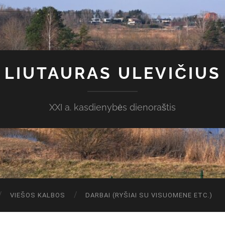
LIUTAURAS ULEVIČIUS
XXI a. kasdienybės dienoraštis
VIEŠOS KALBOS
DARBAI (RYŠIAI SU VISUOMENE ETC.)