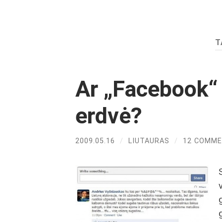
T
Ar „Facebook“ į
erdvė?
2009.05.16
/
LIUTAURAS
/
12 COMM