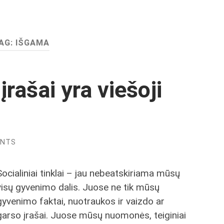
AG:
IŠGAMA
rašai yra viešoji
ENTS
Socialiniai tinklai – jau nebeatskiriama mūsų
visų gyvenimo dalis. Juose ne tik mūsų
gyvenimo faktai, nuotraukos ir vaizdo ar
garso įrašai. Juose mūsų nuomonės, teiginiai