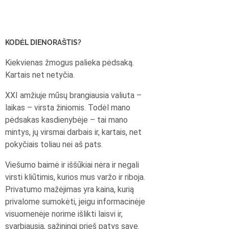
KODĖL DIENORAŠTIS?
Kiekvienas žmogus palieka pėdsaką.
Kartais net netyčia.
XXI amžiuje mūsų brangiausia valiuta –
laikas – virsta žiniomis. Todėl mano
pėdsakas kasdienybėje – tai mano
mintys, jų virsmai darbais ir, kartais, net
pokyčiais toliau nei aš pats.
Viešumo baimė ir iššūkiai nėra ir negali
virsti kliūtimis, kurios mus varžo ir riboja.
Privatumo mažėjimas yra kaina, kurią
privalome sumokėti, jeigu informacinėje
visuomenėje norime išlikti laisvi ir,
svarbiausia, sąžiningi prieš patys save.