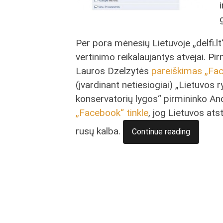
Per pora mėnesių Lietuvoje „delfi.l
vertinimo reikalaujantys atvejai. Pi
Lauros Dzelzytės
pareiškimas „Fac
(įvardinant netiesiogiai) „Lietuvos 
konservatorių lygos“ pirmininko A
„Facebook“ tinkle
, jog Lietuvos ats
rusų kalba.
Continue reading