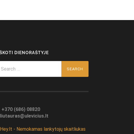
EŠKOTI DIENORAŠTYJE
arch
r:
:
+370 (686) 08820
liutauras@ulevicius.lt