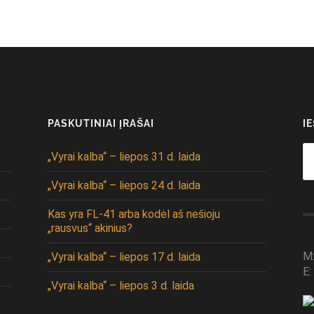
PASKUTINIAI ĮRAŠAI
I
Se
„Vyrai kalba“ – liepos 31 d. laida
fo
„Vyrai kalba“ – liepos 24 d. laida
Kas yra FL-41 arba kodėl aš nešioju
„rausvus“ akinius?
M
„Vyrai kalba“ – liepos 17 d. laida
E:
„Vyrai kalba“ – liepos 3 d. laida