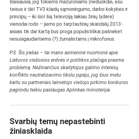
Baisiausia, jog tokiems mazuroniams (neduokdie, esu
teisus ir dėl TV3 klaidų sąmoningumo, darbo kokybės ir
principų – iki šiol šią televiziją laikiau žinių lydere)
vienodai rodo – jiems po tarptautinių skandalų 2013-
aisiais tik dar kartą bus proga populistiškai pašnekėt
nesusigaudantiems (?) žurnalistams į mikrofonus.
P.S. Šis įrašas – tai mano asmeninė nuomonė apie
Lietuvos viešosios erdvės ir politikos plačiąja prasme
problemą. Nežinančius skaitytojus galimo interesų
konflikto neutralizavimo tikslu įspėju, jog šiuo metu
kartu su partneriais laimėtojo viešojo pirkimo konkurso
pagrindu teikiu paslaugas Aplinkas ministerijai.
Svarbių temų nepastebinti
žiniasklaida