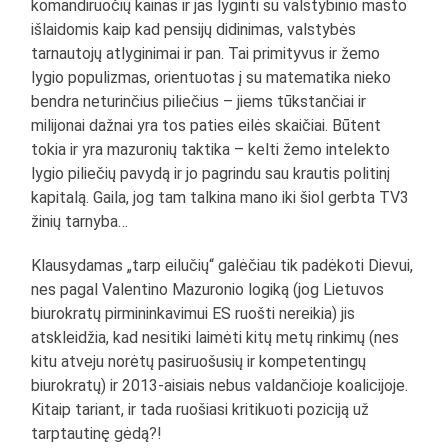
komandiruočių kainas ir jas lyginti su valstybinio masto
išlaidomis kaip kad pensijų didinimas, valstybės
tarnautojų atlyginimai ir pan. Tai primityvus ir žemo
lygio populizmas, orientuotas į su matematika nieko
bendra neturinčius piliečius – jiems tūkstančiai ir
milijonai dažnai yra tos paties eilės skaičiai. Būtent
tokia ir yra mazuronių taktika – kelti žemo intelekto
lygio piliečių pavydą ir jo pagrindu sau krautis politinį
kapitalą. Gaila, jog tam talkina mano iki šiol gerbta TV3
žinių tarnyba…
Klausydamas „tarp eilučių“ galėčiau tik padėkoti Dievui,
nes pagal Valentino Mazuronio logiką (jog Lietuvos
biurokratų pirmininkavimui ES ruošti nereikia) jis
atskleidžia, kad nesitiki laimėti kitų metų rinkimų (nes
kitu atveju norėtų pasiruošusių ir kompetentingų
biurokratų) ir 2013-aisiais nebus valdančioje koalicijoje.
Kitaip tariant, ir tada ruošiasi kritikuoti poziciją už
tarptautinę gėdą?!