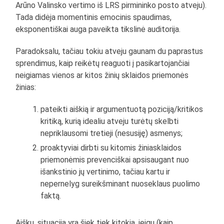
Arūno Valinsko vertimo iš LRS pirmininko posto atveju).
Tada didėja momentinis emocinis spaudimas,
eksponentiškai auga paveikta tikslinė auditorija.
Paradoksalu, tačiau tokiu atveju gaunam du paprastus
sprendimus, kaip reikėtų reaguoti į pasikartojančiai
neigiamas vienos ar kitos žinių sklaidos priemonės
žinias:
pateikti aiškią ir argumentuotą poziciją/kritikos
kritiką, kurią idealiu atveju turėtų skelbti
nepriklausomi tretieji (nesusiję) asmenys;
proaktyviai dirbti su kitomis žiniasklaidos
priemonėmis prevenciškai apsisaugant nuo
išankstinio jų vertinimo, tačiau kartu ir
nepernelyg sureikšminant nuoseklaus puolimo
faktą.
Aišku, situacija yra šiek tiek kitokia, jeigu (kaip,