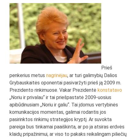
Prieš
penkerius metus
nagrinėjau
, ar turi galimybių Dalios
Grybauskaitės oponentai pasivaržyti prieš ją 2009 m.
Prezidento rinkimuose. Vakar Prezidentė
konstatavo
„Noriu ir privalau“ ir tai priešpastatė 2009-uosius
apibūdinusiam „Noriu ir galiu“. Tai įdomus vertybinės
komunikacijos momentas, galimai rodantis jos
pasirinktos rinkimų strategijos kryptį. Ar suvokta
pareiga bus tinkamai paaiškinta, ar po ja atsiras erdvės
klaidų pripažinimui, ar viso to pakaks reikalingam piliečių