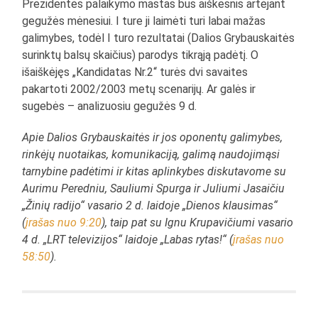
Prezidentės palaikymo mastas bus aiškesnis artėjant
gegužės mėnesiui. I ture ji laimėti turi labai mažas
galimybes, todėl I turo rezultatai (Dalios Grybauskaitės
surinktų balsų skaičius) parodys tikrąją padėtį. O
išaiškėjęs „Kandidatas Nr.2“ turės dvi savaites
pakartoti 2002/2003 metų scenarijų. Ar galės ir
sugebės – analizuosiu gegužės 9 d.
Apie Dalios Grybauskaitės ir jos oponentų galimybes,
rinkėjų nuotaikas, komunikaciją, galimą naudojimąsi
tarnybine padėtimi ir kitas aplinkybes diskutavome su
Aurimu Peredniu, Sauliumi Spurga ir Juliumi Jasaičiu
„Žinių radijo“ vasario 2 d. laidoje „Dienos klausimas“
(
įrašas nuo 9:20
), taip pat su Ignu Krupavičiumi vasario
4 d. „LRT televizijos“ laidoje „Labas rytas!“ (
įrašas nuo
58:50
).