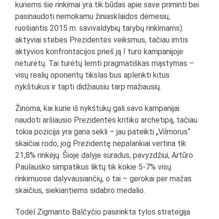
kuriems šie rinkimai yra tik būdas apie save priminti bei
pasinaudoti nemokamu žiniasklaidos dėmesiu,
ruošiantis 2015 m. savivaldybių tarybų rinkimams)
aktyviai stebės Prezidentės veiksmus, tačiau imtis
aktyvios konfrontacijos prieš ją I turo kampanijoje
neturėtų. Tai turėtų lemti pragmatiškas mąstymas –
visų realių oponentų tikslas bus aplenkti kitus
nykštukus ir tapti didžiausiu tarp mažiausių.
Žinoma, kai kurie iš nykštukų gali savo kampanijai
naudoti aršiausio Prezidentės kritiko archetipą, tačiau
tokia pozicija yra gana sekli – jau pateikti „Vilmorus“
skaičiai rodo, jog Prezidentę nepalankiai vertina tik
21,8% rinkėjų. Šioje dalyje suradus, pavyzdžiui, Artūro
Paulausko simpatikus liktų tik kokie 5-7% visų
rinkimuose dalyvausiančių, o tai – gerokai per mažas
skaičius, siekiantiems sidabro medalio.
Todėl Zigmanto Balčyčio pasirinkta tylos strategija