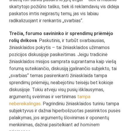
skaitytojo požiūrio taško, tiek iš reklamdavių vis didėja
paskatos imtis neįprastų temų, jas vis labiau
radikalizuojant ir renkantis „svarbias“.
Trečia, forumo savininko ir sprendimų priėmėjo
rolių dvikova
. Paskutinis, ir turbūt svarbiausias,
žiniasklaidos pokytis – tai žiniasklaidos užimamos
pozicijos diskusijoje pasikeitimas. Jeigu tradicinė
žiniasklaidos misijos samprata suprantama kaip viešą
forumą suteikiančio, diskusiją įgalinančio subjekto, tai
„svarbias“ temas pasirenkanti žiniasklaida tampa
sprendimų priėmėju, neabejotinu teisėju bet kokioje
diskusijoje. Tokiu atveju visų pusių išklausymas,
argumentų svėrimas ir vertinimas
tampa
nebereikalingas
. Pagrindiniu žiniasklaidos turiniu tampa
subjektyvus ir dažnai hiperbolizuotas pasirinktos pusės
palaikymas, jos argumentų šlovinimas ir oponentų
menkinimas, dažnai pasitelkiant
ad hominem