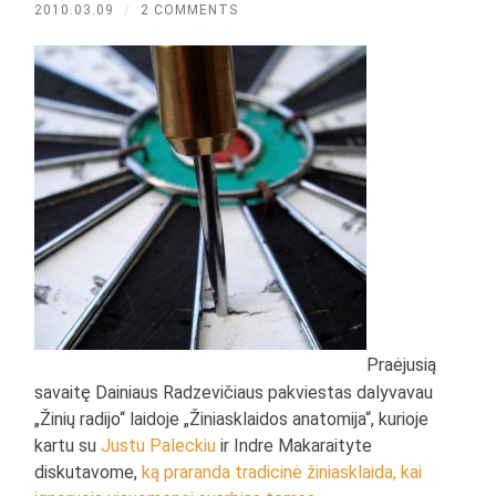
2010.03.09
/
2 COMMENTS
Praėjusią
savaitę Dainiaus Radzevičiaus pakviestas dalyvavau
„Žinių radijo“ laidoje „Žiniasklaidos anatomija“, kurioje
kartu su
Justu Paleckiu
ir Indre Makaraityte
diskutavome,
ką praranda tradicinė žiniasklaida, kai