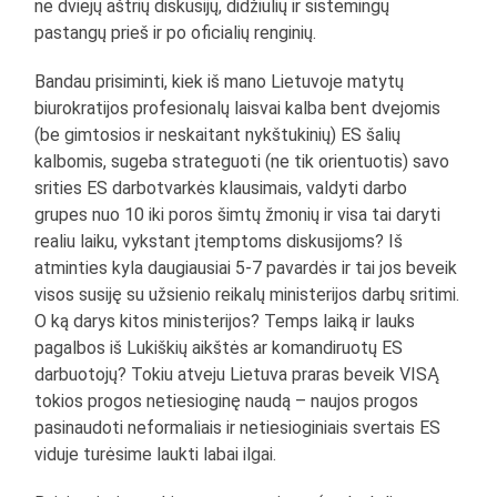
ne dviejų aštrių diskusijų, didžiulių ir sistemingų
pastangų prieš ir po oficialių renginių.
Bandau prisiminti, kiek iš mano Lietuvoje matytų
biurokratijos profesionalų laisvai kalba bent dvejomis
(be gimtosios ir neskaitant nykštukinių) ES šalių
kalbomis, sugeba strateguoti (ne tik orientuotis) savo
srities ES darbotvarkės klausimais, valdyti darbo
grupes nuo 10 iki poros šimtų žmonių ir visa tai daryti
realiu laiku, vykstant įtemptoms diskusijoms? Iš
atminties kyla daugiausiai 5-7 pavardės ir tai jos beveik
visos susiję su užsienio reikalų ministerijos darbų sritimi.
O ką darys kitos ministerijos? Temps laiką ir lauks
pagalbos iš Lukiškių aikštės ar komandiruotų ES
darbuotojų? Tokiu atveju Lietuva praras beveik VISĄ
tokios progos netiesioginę naudą – naujos progos
pasinaudoti neformaliais ir netiesioginiais svertais ES
viduje turėsime laukti labai ilgai.