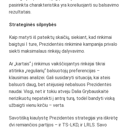
pasirinkta charakteristika yra koreliuojanti su balsavimo
rezultatais.
Strateginės silpnybės
Kaip matyti iš pateiktų skaičių, siekiant, kad rinkimai
baigtųsi I ture, Prezidentės rinkiminė kampanija privalo
siekti maksimalaus rinkėjų dalyvavimo.
Ar „kartais“ į rinkimus vaikščiojantys rinkėjai tikrai
atitinka „reguliarių“ balsuotojų preferencijas –
klausimas analizei. Gali susidaryti situacija, kai ateis
balsuoti daug, bet atėjusieji nebalsuos Prezidentės
naudai. Visgi, net ir tokiu atveju Dalia Grybauskaitė
nerizikuotų nepatekti į antrą turą, todėl bandyti viską
užbaigti vienu kirčiu – verta.
Savotišką kiaulystę Prezidentės strategijai yra iškrėtę
dvi remiančios partijos – ir TS-LKD, ir LRLS. Savo