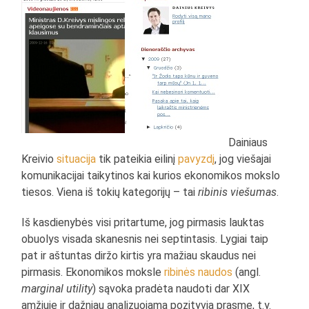
Dainiaus
Kreivio
situacija
tik pateikia eilinį
pavyzdį
, jog viešajai
komunikacijai taikytinos kai kurios ekonomikos mokslo
tiesos. Viena iš tokių kategorijų – tai
ribinis viešumas
.
Iš kasdienybės visi pritartume, jog pirmasis lauktas
obuolys visada skanesnis nei septintasis. Lygiai taip
pat ir aštuntas diržo kirtis yra mažiau skaudus nei
pirmasis. Ekonomikos moksle
ribinės naudos
(angl.
marginal utility
) sąvoka pradėta naudoti dar XIX
amžiuje ir dažniau analizuojama pozityvia prasme, t.y.