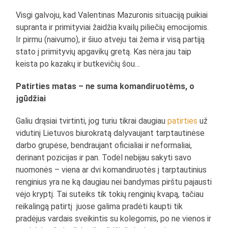
Visgi galvoju, kad Valentinas Mazuronis situaciją puikiai
supranta ir primityviai žaidžia kvailų piliečių emocijomis.
Ir pirmu (naivumo), ir šiuo atveju tai žema ir visą partiją
stato į primityvių apgavikų gretą. Kas nėra jau taip
keista po kazakų ir butkevičių šou…
Patirties matas – ne suma komandiruotėms, o
įgūdžiai
Galiu drąsiai tvirtinti, jog turiu tikrai daugiau
patirties
už
vidutinį Lietuvos biurokratą dalyvaujant tarptautinėse
darbo grupėse, bendraujant oficialiai ir neformaliai,
derinant pozicijas ir pan. Todėl nebijau sakyti savo
nuomonės – viena ar dvi komandiruotės į tarptautinius
renginius yra ne ką daugiau nei bandymas pirštu pajausti
vėjo kryptį. Tai suteiks tik tokių renginių kvapą, tačiau
reikalingą patirtį juose galima pradėti kaupti tik
pradėjus vardais sveikintis su kolegomis, po ne vienos ir