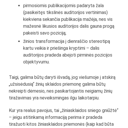
pirmosiomis publikacijomis padaryta žala
(pasikeitęs tikslinės auditorijos vertinimas)
kiekviena sekančia publikacija mažėja, nes vis
mažesnė likusios auditorijos dalis gauna progą
pakeisti savo poziciją;
žinios transformacija į dienraščio stereotipą
kartu veikia ir priešinga kryptimi – dalis
auditorijos pradeda abejoti pirminės pozicijos
objektyvumu.
Taigi, galima būtų daryti išvadą, jog viešumoje į atskirą
„užsisėdusią“ žinių sklaidos priemonę galima būtų
nekreipti dėmesio, nes pasikartojantis neigiamų žinių
tiražavimas yra neveiksmingas ilgu laikotarpiu.
Kur yra realus pavojus, tai „žiniasklaidos sniego gniūžtė“
– jeigu atitinkamą informaciją perima ir pradeda
tiražuoti kitos žiniasklaidos priemonės (kaip kad būta