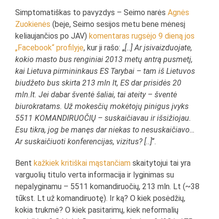
Simptomatiškas to pavyzdys – Seimo narės
Agnės
Zuokienės
(beje, Seimo sesijos metu bene mėnesį
keliaujančios po JAV)
komentaras rugsėjo 9 dieną jos
„Facebook“ profilyje
, kur ji rašo: „
[..] Ar įsivaizduojate,
kokio masto bus renginiai 2013 metų antrą pusmetį,
kai Lietuva pirmininkaus ES Tarybai – tam iš Lietuvos
biudžeto bus skirta 213 mln lt, ES dar prisidės 20
mln.lt. Jei dabar šventė šaliai, tai ateity – šventė
biurokratams. Už mokesčių mokėtojų pinigus įvyks
5511 KOMANDIRUOČIŲ – suskaičiavau ir išsižiojau.
Esu tikra, jog be manęs dar niekas to nesuskaičiavo…
Ar suskaičiuoti konferencijas, vizitus? [..]
“.
Bent
kažkiek kritiškai mąstančiam
skaitytojui tai yra
varguolių titulo verta informacija ir lyginimas su
nepalyginamu – 5511 komandiruočių, 213 mln. Lt (~38
tūkst. Lt už komandiruotę). Ir ką? O kiek posėdžių,
kokia trukmė? O kiek pasitarimų, kiek neformalių