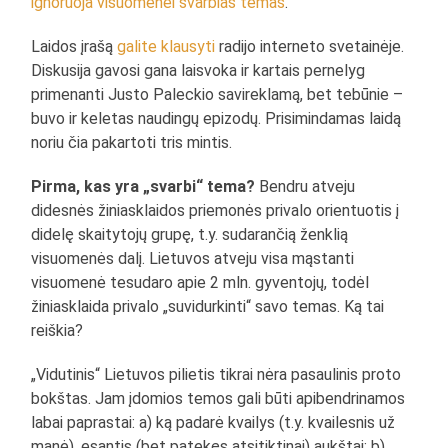
ignoruoja visuomenei svarbias temas
.
Laidos įrašą
galite klausyti
radijo interneto svetainėje.
Diskusija gavosi gana laisvoka ir kartais pernelyg
primenanti Justo Paleckio savireklamą, bet tebūnie –
buvo ir keletas naudingų epizodų. Prisimindamas laidą
noriu čia pakartoti tris mintis.
Pirma, kas yra „svarbi“ tema?
Bendru atveju
didesnės žiniasklaidos priemonės privalo orientuotis į
didelę skaitytojų grupę, t.y. sudarančią ženklią
visuomenės dalį. Lietuvos atveju visa mąstanti
visuomenė tesudaro apie 2 mln. gyventojų, todėl
žiniasklaida privalo „suvidurkinti“ savo temas. Ką tai
reiškia?
„Vidutinis“ Lietuvos pilietis tikrai nėra pasaulinis proto
bokštas. Jam įdomios temos gali būti apibendrinamos
labai paprastai: a) ką padarė kvailys (t.y. kvailesnis už
manė), esantis (bet patekęs atsitiktinai) aukštai; b)