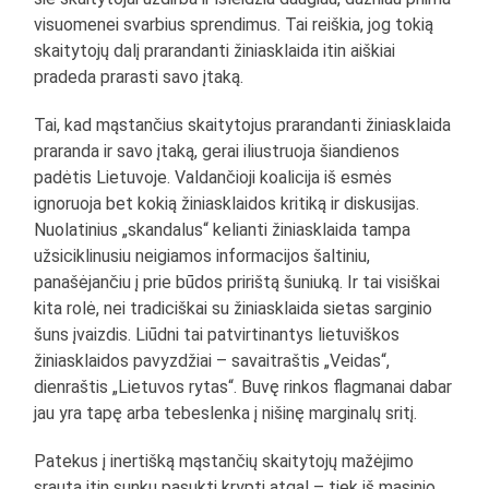
visuomenei svarbius sprendimus. Tai reiškia, jog tokią
skaitytojų dalį prarandanti žiniasklaida itin aiškiai
pradeda prarasti savo įtaką.
Tai, kad mąstančius skaitytojus prarandanti žiniasklaida
praranda ir savo įtaką, gerai iliustruoja šiandienos
padėtis Lietuvoje. Valdančioji koalicija iš esmės
ignoruoja bet kokią žiniasklaidos kritiką ir diskusijas.
Nuolatinius „skandalus“ kelianti žiniasklaida tampa
užsiciklinusiu neigiamos informacijos šaltiniu,
panašėjančiu į prie būdos pririštą šuniuką. Ir tai visiškai
kita rolė, nei tradiciškai su žiniasklaida sietas sarginio
šuns įvaizdis. Liūdni tai patvirtinantys lietuviškos
žiniasklaidos pavyzdžiai – savaitraštis „Veidas“,
dienraštis „Lietuvos rytas“. Buvę rinkos flagmanai dabar
jau yra tapę arba tebeslenka į nišinę marginalų sritį.
Patekus į inertišką mąstančių skaitytojų mažėjimo
srautą itin sunku pasukti kryptį atgal – tiek iš masinio