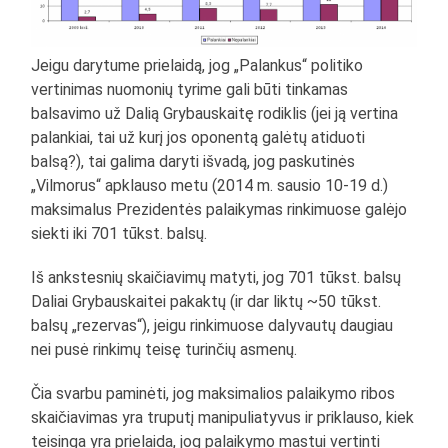
Jeigu darytume prielaidą, jog „Palankus“ politiko
vertinimas nuomonių tyrime gali būti tinkamas
balsavimo už Dalią Grybauskaitę rodiklis (jei ją vertina
palankiai, tai už kurį jos oponentą galėtų atiduoti
balsą?), tai galima daryti išvadą, jog paskutinės
„Vilmorus“ apklauso metu (2014 m. sausio 10-19 d.)
maksimalus Prezidentės palaikymas rinkimuose galėjo
siekti iki 701 tūkst. balsų.
Iš ankstesnių skaičiavimų matyti, jog 701 tūkst. balsų
Daliai Grybauskaitei pakaktų (ir dar liktų ~50 tūkst.
balsų „rezervas“), jeigu rinkimuose dalyvautų daugiau
nei pusė rinkimų teisę turinčių asmenų.
Čia svarbu paminėti, jog maksimalios palaikymo ribos
skaičiavimas yra truputį manipuliatyvus ir priklauso, kiek
teisinga yra prielaida, jog palaikymo mastui vertinti