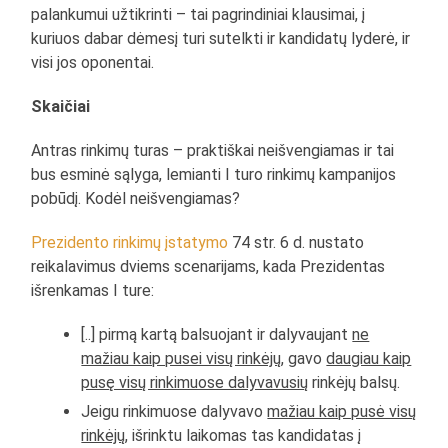
palankumui užtikrinti – tai pagrindiniai klausimai, į
kuriuos dabar dėmesį turi sutelkti ir kandidatų lyderė, ir
visi jos oponentai.
Skaičiai
Antras rinkimų turas – praktiškai neišvengiamas ir tai
bus esminė sąlyga, lemianti I turo rinkimų kampanijos
pobūdį. Kodėl neišvengiamas?
Prezidento rinkimų įstatymo
74 str. 6 d. nustato
reikalavimus dviems scenarijams, kada Prezidentas
išrenkamas I ture:
[..] pirmą kartą balsuojant ir dalyvaujant
ne
mažiau kaip pusei visų rinkėjų
, gavo
daugiau kaip
pusę visų rinkimuose dalyvavusių
rinkėjų balsų.
Jeigu rinkimuose dalyvavo
mažiau kaip pusė visų
rinkėjų
, išrinktu laikomas tas kandidatas į