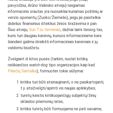
pavyzdžiui, Arūno Valinsko atveju) neigiamas
informacinis srautas yra nuosekliai kuriamas politinių ar
verslo oponentų (Zuoko/Žiemelio), jeigu jie pasitelkia
didelius finansinius išteklius žinios tiražavimui ir pan.
Šiuo atveju,
Sun Tzu terminais
, dažnai laimi tiesiog tas,
kuris turi daugiau kareivių, kuriuos informaciniame kare
šiandien galima išreikšti informaciniais kareiviais ir jų
valdomu biudžetu.
Žvelgiant iš kitos pusės (tarkim, nuolat kritiką
reiškiančios
watch-dog
tipo organizacijos kaip kad
Piliečių Santalka
), formuotini tokie siūlymai:
kritika turi būti atsinaujinanti, o ne pasikartojanti,
t.y. atsižvelgti/apimti vis naujas aplinkybes;
turėtų keistis kritikuojančiųjų subjektų/žinių
sklaidos priemonių ratas;
kritika turėtų būti formuojama ne pati savaime,