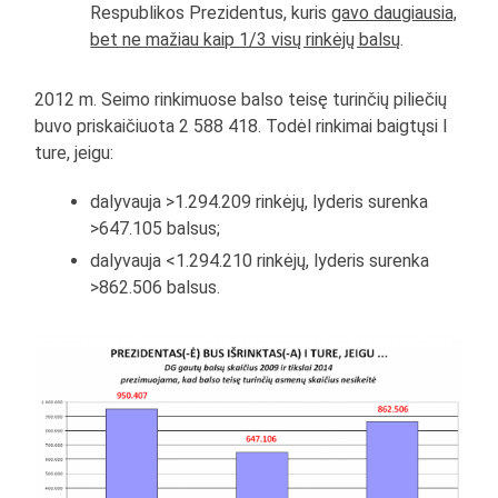
Respublikos Prezidentus, kuris
gavo daugiausia,
bet ne mažiau kaip 1/3 visų rinkėjų balsų
.
2012 m. Seimo rinkimuose balso teisę turinčių piliečių
buvo priskaičiuota 2 588 418. Todėl rinkimai baigtųsi I
ture, jeigu:
dalyvauja >1.294.209 rinkėjų, lyderis surenka
>647.105 balsus;
dalyvauja <1.294.210 rinkėjų, lyderis surenka
>862.506 balsus.