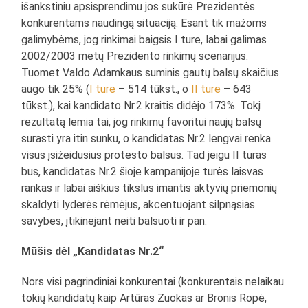
išankstiniu apsisprendimu jos sukūrė Prezidentės
konkurentams naudingą situaciją. Esant tik mažoms
galimybėms, jog rinkimai baigsis I ture, labai galimas
2002/2003 metų Prezidento rinkimų scenarijus.
Tuomet Valdo Adamkaus suminis gautų balsų skaičius
augo tik 25% (
I ture
– 514 tūkst., o
II ture
– 643
tūkst.), kai kandidato Nr.2 kraitis didėjo 173%. Tokį
rezultatą lemia tai, jog rinkimų favoritui naujų balsų
surasti yra itin sunku, o kandidatas Nr.2 lengvai renka
visus įsižeidusius protesto balsus. Tad jeigu II turas
bus, kandidatas Nr.2 šioje kampanijoje turės laisvas
rankas ir labai aiškius tikslus imantis aktyvių priemonių
skaldyti lyderės rėmėjus, akcentuojant silpnąsias
savybes, įtikinėjant neiti balsuoti ir pan.
Mūšis dėl „Kandidatas Nr.2“
Nors visi pagrindiniai konkurentai (konkurentais nelaikau
tokių kandidatų kaip Artūras Zuokas ar Bronis Ropė,