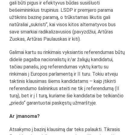
gali būti pigus ir efektyvus būdas susišluoti
bešeimininkius trupinius. LSDP ir premjero parama
užtikrins bazinę paramą, o trūkstamas likutis gali
natūraliai „sukristi“, kai visos kitos alternatyvos bus
save smarkiai radikalizavusios (pavyzdžiui, Artūras
Zuokas, Artūras Paulauskas ir kiti).
Galimai kartu su rinkimais vyksiantis referendumas būtų
didelė pagalba nacionalistų ir/ar žaliųjų kandidatui,
tačiau panašu, jog referendumas vyktų kartu su
rinkimais į Europos parlamentą ir II turu. Tokiu atveju
taktinis klausimas šiems kandidatams – kaip įtikinti
referendumo šalininkus ateiti ne tik į referendumą (II
turą), bet ir į I turą, kuriame šie kandidatai be telkiančio
„priedo“ garantuotai paskęstų užmarštyje.
Ar įmanoma?
Atsakymo į bazinį klausimą dar teks palaukti. Tikrasis