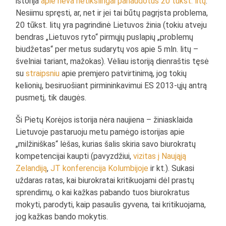
istorija
apie neva netikslingai panaudotus 20 tūkst. litų
.
Nesiimu spręsti, ar, net ir jei tai būtų pagrįsta problema,
20 tūkst. litų yra pagrindinė Lietuvos žinia (tokiu atveju
bendras „Lietuvos ryto“ pirmųjų puslapių „problemų
biudžetas“ per metus sudarytų vos apie 5 mln. litų –
švelniai tariant, mažokas). Vėliau istoriją dienraštis tęsė
su
straipsniu
apie premjero patvirtinimą, jog tokių
kelionių, besiruošiant pirmininkavimui ES 2013-ųjų antrą
pusmetį, tik daugės.
Ši Pietų Korėjos istorija nėra naujiena – žiniasklaida
Lietuvoje pastaruoju metu pamėgo istorijas apie
„milžiniškas“ lėšas, kurias šalis skiria savo biurokratų
kompetencijai kaupti (pavyzdžiui,
vizitas į Naująją
Zelandiją
,
JT konferencija Kolumbijoje
ir kt.). Sukasi
uždaras ratas, kai biurokratai kritikuojami dėl prastų
sprendimų, o kai kažkas pabando tuos biurokratus
mokyti, parodyti, kaip pasaulis gyvena, tai kritikuojama,
jog kažkas bando mokytis.