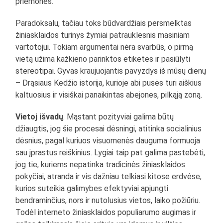
priemones.
Paradoksalu, tačiau toks būdvardžiais persmelktas
žiniasklaidos turinys žymiai patrauklesnis masiniam
vartotojui. Tokiam argumentai nėra svarbūs, o pirmą
vietą užima kažkieno parinktos etiketės ir pasiūlyti
stereotipai. Gyvas kraujuojantis pavyzdys iš mūsų dienų
– Drąsiaus Kedžio istorija, kurioje abi pusės turi aiškius
kaltuosius ir visiškai panaikintas abejones, pilkąją zoną.
Vietoj išvadų
. Mąstant pozityviai galima būtų
džiaugtis, jog šie procesai dėsningi, atitinka socialinius
dėsnius, pagal kuriuos visuomenės dauguma formuoja
sau įprastus reiškinius. Lygiai taip pat galima pastebėti,
jog tie, kuriems nepatinka tradicinės žiniasklaidos
pokyčiai, atranda ir vis dažniau telkiasi kitose erdvėse,
kurios suteikia galimybes efektyviai apjungti
bendraminčius, nors ir nutolusius vietos, laiko požiūriu.
Todėl interneto žiniasklaidos populiarumo augimas ir