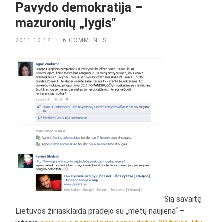
Pavydo demokratija –
mazuronių „lygis“
2011.10.14
/
6 COMMENTS
Šią savaitę
Lietuvos žiniasklaida pradėjo su „metų naujiena“ –