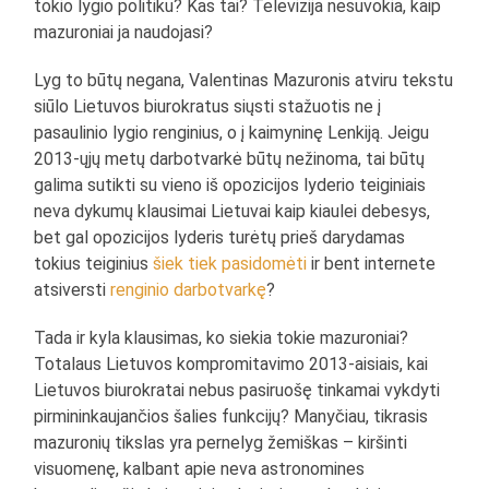
tokio lygio politiku? Kas tai? Televizija nesuvokia, kaip
mazuroniai ja naudojasi?
Lyg to būtų negana, Valentinas Mazuronis atviru tekstu
siūlo Lietuvos biurokratus siųsti stažuotis ne į
pasaulinio lygio renginius, o į kaimyninę Lenkiją. Jeigu
2013-ųjų metų darbotvarkė būtų nežinoma, tai būtų
galima sutikti su vieno iš opozicijos lyderio teiginiais
neva dykumų klausimai Lietuvai kaip kiaulei debesys,
bet gal opozicijos lyderis turėtų prieš darydamas
tokius teiginius
šiek tiek pasidomėti
ir bent internete
atsiversti
renginio darbotvarkę
?
Tada ir kyla klausimas, ko siekia tokie mazuroniai?
Totalaus Lietuvos kompromitavimo 2013-aisiais, kai
Lietuvos biurokratai nebus pasiruošę tinkamai vykdyti
pirmininkaujančios šalies funkcijų? Manyčiau, tikrasis
mazuronių tikslas yra pernelyg žemiškas – kiršinti
visuomenę, kalbant apie neva astronomines