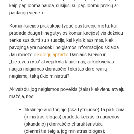
kaip papildoma nauda, susijusi su papildomu prekių ar
paslaugų vienetu.
Komunikacijos praktikoje (ypač pastaruoju metu, kai
pradeda daugėti negatyvios komunikacijos) vis dažniau
tenka susidurti su situacija, kai kyla klausimas, kiek
pavojinga yra nuosekli neigiamos informacijos sklaida.
Jau minėto ir
kolegų
aptarto
Dainiaus Kreivio ir
„Lietuvos ryto“ atveju kyla klausimas, ar kiekvienas
naujas neigiamas dienraščio tekstas daro realią
neigiamą įtaką ūkio ministrui?
Akivaizdu, jog neigiamos poveikis (žala) kiekvienu atveju
mažėja, nes:
tikslinėje auditorijoje (skaitytojuose) ta pati žinia
(ministras blogas) pradeda keistis iš naujienos
(skandalo) į dienraščio charakteristiką
(dienraštis teigia, jog ministras blogas);