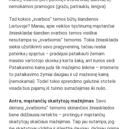
nemokamos pramogos (gražu, patrauklu, lengva).
Tad kokios „svarbios“ temos būtų šiandienos
Lietuvoje? Manau, apie veiklos tęstinumą mąstančiai
žiniasklaidai šiandien svarbios temos visiškai
nesutampa su „svarbiomis“ temomis. Tokia žiniasklaida
siekia užsitikrinti savo pragyvenimą, tačiau realiai
patenka į spąstus – pradėjusi pataikauti žemam
masinio vartotojo skoniui ji kerta šaką, ant kurios sėdi.
Pataikavimo kaina juda tik mažėjimo linkme – internete
to pataikavimo žymiai daugiau ir už mažesnę kainą
(nemokamai). Todėl tokio sprendimo galutinė stotelė
visada bus pajamų iš turinio sumažėjimas iki nulio…
Antra, mąstančių skaitytojų mažėjimas
. Savo
dėmesį „svarbioms“ temoms skiriančios žiniasklaidos
bene didžiausia netektis – protingų ir mąstančių
skaitytojų skaičiaus mažėjimas. Taip jau sutampa, jog
šie skaitytojai uždirba ir išleidžia daugiau, dažniau priima