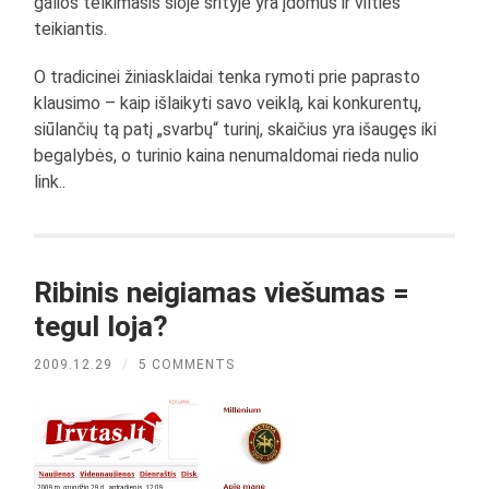
galios telkimasis šioje srityje yra įdomus ir vilties
teikiantis.
O tradicinei žiniasklaidai tenka rymoti prie paprasto
klausimo – kaip išlaikyti savo veiklą, kai konkurentų,
siūlančių tą patį „svarbų“ turinį, skaičius yra išaugęs iki
begalybės, o turinio kaina nenumaldomai rieda nulio
link..
Ribinis neigiamas viešumas =
tegul loja?
2009.12.29
/
5 COMMENTS