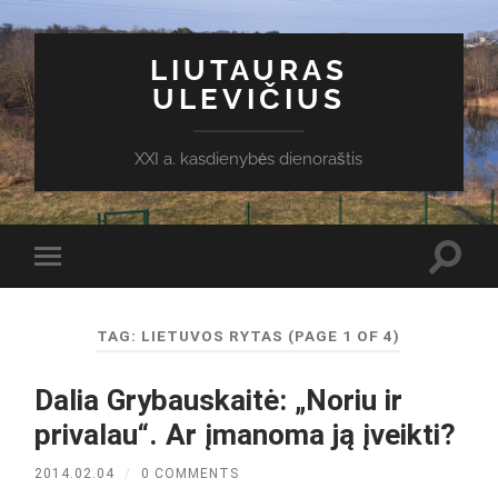
LIUTAURAS
ULEVIČIUS
XXI a. kasdienybės dienoraštis
Toggl
Toggle
search
mobile
field
menu
TAG:
LIETUVOS RYTAS
(PAGE 1 OF 4)
Dalia Grybauskaitė: „Noriu ir
privalau“. Ar įmanoma ją įveikti?
2014.02.04
/
0 COMMENTS