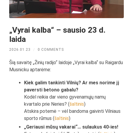
„Vyrai kalba“ – sausio 23 d.
laida
2026.01.23
/
0 COMMENTS
Šią savaitę „Žinių radijo“ laidoje „Vyrai kalba“ su Raigardu
Musnicku aptarėme:
Kiek galim tankinti Vilnių? Ar mes norime jį
paversti betono gabalu?
Kodėl reikia dar vieno gyvenamųjų namų
kvartalo prie Neries? (
šaltinis
)
Atskira potemė – vėl bandoma gaivinti Vilniaus
sporto rūmus (
šaltinis
)
„Geriausi mūsų vakarai“… sulaukus 40-ies!