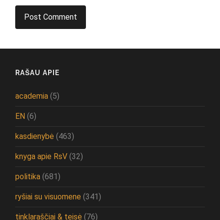
RAŠAU APIE
academia
(5)
EN
(6)
kasdienybė
(463)
knyga apie RsV
(32)
politika
(681)
ryšiai su visuomene
(341)
tinklaraščiai & teisė
(76)