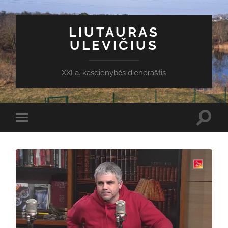
LIUTAURAS
ULEVIČIUS
XXI a. kasdienybės dienoraštis
Toggl
Toggle
search
mobile
field
menu