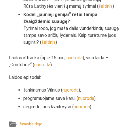
Rūta Latinytės vienišų mamų tyrimai (
šaltinis
)
Kodėl „jaunieji genijai“ retai tampa
žvaigždėmis suaugę?
Tyrimai rodo, jog maža dalis vunderkindų suaugę
tampa savo sričių lyderiais. Kaip turėtume juos
auginti? (
šaltinis
)
Laidos ištrauka (apie 15 min,
nuoroda
), visa laida –
„Contribee“ (
nuoroda
)
Laidos epizodai:
tankinamas Vilnius (
nuoroda
);
programuojame save karui (
nuoroda
);
negimdo, nes kvaili vyrai (
nuoroda
).
žiniasklaidoje