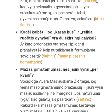
Estų mokslininkai (iš Tartu) nustatė (
šaltinis
),
kad vyrų seksualinio gyvenimo pikas yra
sulaukus 40 metų, kai partnerė stabili,
gyvenimas aprūpintas. O moterų anksčiau. (
kitas
šaltinis
)
Kodėl kalbėti, jog „karas bus“ ir „reikia
ruoštis gynybai“ yra du skirtingi dalykai?
Ar karo prognozės yra save išpildanti
pranašystė? Kaip nuteikiame ir formuojame
savo ateitį? (
šaltinis
) (
mano platesnis
komentaras
)
Mažas gimstamumas, nes jauni vyrai „per
kvaili“?
Sociologė Aušra Maslauskaitė ŽR teigė, jog
viena mažo gimstamumo priežasčių – jauni vyrai
mažiau išsilavinę, nei merginos. Jos neturi „sau
lygių“, kad galėtų jais pasitikėti? (
šaltinis
)
Rekordiškai mažas gimstamumas Lietuvoje
2025 metais – tik 17,5 tūkst. gimusiųjų