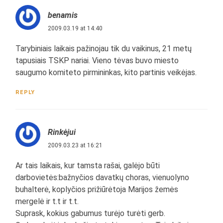
benamis
2009.03.19 at 14:40
Tarybiniais laikais pažinojau tik du vaikinus, 21 metų
tapusiais TSKP nariai. Vieno tėvas buvo miesto
saugumo komiteto pirmininkas, kito partinis veikėjas.
REPLY
Rinkėjui
2009.03.23 at 16:21
Ar tais laikais, kur tamsta rašai, galėjo būti
darbovietės:bažnyčios davatkų choras, vienuolyno
buhalterė, koplyčios prižiūrėtoja Marijos žemės
mergelė ir t.t ir t.t.
Suprask, kokius gabumus turėjo turėti gerb.