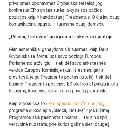
privalomas oponavimas Grybauskaitei reikš, jog
konkretus EP sąrašas turės laikytis tos pačios
pozicijos kaip ir kandidatas į Prezidentus. O čia jau daug
komunikacinių spąstų – turėsime daug įdomybių.
„Piliečių Lietuvos“ programa ir skeletai spintoje
Man asmeniškai gana įdomus klausimas, kaip Dalia
Grybauskaitė formuluos savo poziciją Europos
Parlamento atžvilgiu – tiek dėl savo ankstesnės
veiklos Europos Komisijoje (kuri, iš esmės, gali ir
prasitęsti, jeigu Prezidento postas nutols), tiek dėl
būsimo Prezidento pozicijos ES plėtros atžvilgiu ir kitų
klausimų, kurie visą reikalą daro panašų į voratinklį.
Kaip Grybauskaitė
sakė spaudos konferencijoje
,
programa suksis apie „piliečių Lietuvą“ ir jos kūrimą.
Programos ašis pasirinkta tinkamai – tai itin stipri
vertybinė nuostata, prie kurios galima sieti daugelį