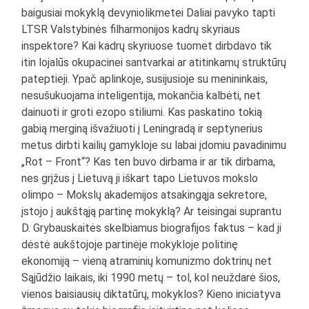
baigusiai mokyklą devyniolikmetei Daliai pavyko tapti
LTSR Valstybinės filharmonijos kadrų skyriaus
inspektore? Kai kadrų skyriuose tuomet dirbdavo tik
itin lojalūs okupacinei santvarkai ar atitinkamų struktūrų
pateptieji. Ypač aplinkoje, susijusioje su menininkais,
nesušukuojama inteligentija, mokančia kalbėti, net
dainuoti ir groti ezopo stiliumi. Kas paskatino tokią
gabią merginą išvažiuoti į Leningradą ir septynerius
metus dirbti kailių gamykloje su labai įdomiu pavadinimu
„Rot – Front“? Kas ten buvo dirbama ir ar tik dirbama,
nes grįžus į Lietuvą ji iškart tapo Lietuvos mokslo
olimpo – Mokslų akademijos atsakingąja sekretore,
įstojo į aukštąją partinę mokyklą? Ar teisingai suprantu
D. Grybauskaitės skelbiamus biografijos faktus – kad ji
dėstė aukštojoje partinėje mokykloje politinę
ekonomiją – vieną atraminių komunizmo doktrinų net
Sąjūdžio laikais, iki 1990 metų – tol, kol neuždarė šios,
vienos baisiausių diktatūrų, mokyklos? Kieno iniciatyva