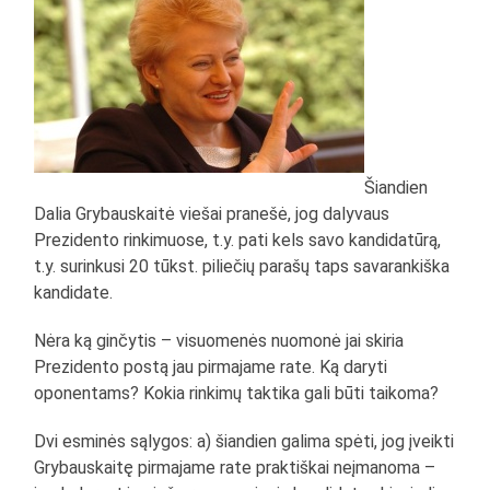
Šiandien
Dalia Grybauskaitė viešai pranešė, jog dalyvaus
Prezidento rinkimuose, t.y. pati kels savo kandidatūrą,
t.y. surinkusi 20 tūkst. piliečių parašų taps savarankiška
kandidate.
Nėra ką ginčytis – visuomenės nuomonė jai skiria
Prezidento postą jau pirmajame rate. Ką daryti
oponentams? Kokia rinkimų taktika gali būti taikoma?
Dvi esminės sąlygos: a) šiandien galima spėti, jog įveikti
Grybauskaitę pirmajame rate praktiškai neįmanoma –