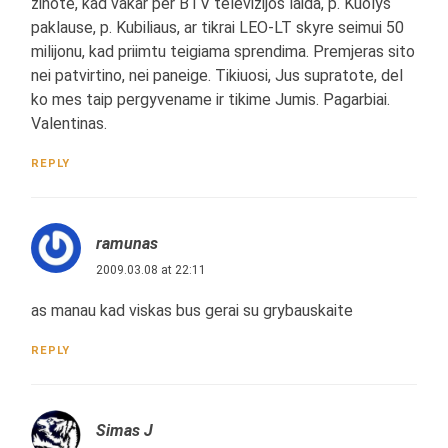
zinote, kad vakar per BTV televizijos laida, p. Kuolys
paklause, p. Kubiliaus, ar tikrai LEO-LT skyre seimui 50
milijonu, kad priimtu teigiama sprendima. Premjeras sito
nei patvirtino, nei paneige. Tikiuosi, Jus supratote, del
ko mes taip pergyvename ir tikime Jumis. Pagarbiai.
Valentinas.
REPLY
ramunas
2009.03.08 at 22:11
as manau kad viskas bus gerai su grybauskaite
REPLY
Simas J