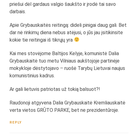
priešui dėl gardaus valgio šaukšto ir įrodė tai savo
darbais.
Apie Grybauskaitės reitingą: dideli pinigai daug gali. Bet
dar nė rinkimų diena nebus atėjusi, o jūs jau įsitikinsite
kokie tie reitingai iš tikrųjų yra
Kai mes stovėjome Baltijos Kelyje, komunistė Dalia
Grybauskaitė tuo metu Vilniaus aukštojoje partinėje
mokykloje dėstytojavo – ruošė Tarybų Lietuvai naujus
komunistinius kadrus.
Ar gali lietuvis patriotas už tokią balsuot?!
Raudonoji atgyvena Dalia Grybauskaitė Kremliauskaitė
verta vietos GRŪTO PARKE, bet ne prezidentūroje.
REPLY