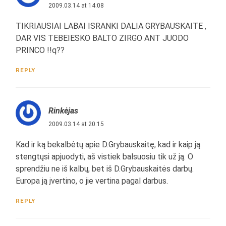
2009.03.14 at 14:08
TIKRIAUSIAI LABAI ISRANKI DALIA GRYBAUSKAITE ,
DAR VIS TEBEIESKO BALTO ZIRGO ANT JUODO
PRINCO !!q??
REPLY
Rinkėjas
2009.03.14 at 20:15
Kad ir ką bekalbėtų apie D.Grybauskaitę, kad ir kaip ją
stengtųsi apjuodyti, aš vistiek balsuosiu tik už ją. O
sprendžiu ne iš kalbų, bet iš D.Grybauskaitės darbų.
Europa ją įvertino, o jie vertina pagal darbus.
REPLY