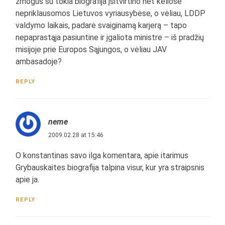
žmogus su tokia biografija įsitvirtino net keliose
nepriklausomos Lietuvos vyriausybėse, o vėliau, LDDP
valdymo laikais, padarė svaiginamą karjerą – tapo
nepaprastąja pasiuntine ir įgaliota ministre – iš pradžių
misijoje prie Europos Sąjungos, o vėliau JAV
ambasadoje?
REPLY
neme
2009.02.28 at 15:46
O konstantinas savo ilga komentara, apie itarimus
Grybauskaites biografija talpina visur, kur yra straipsnis
apie ja.
REPLY