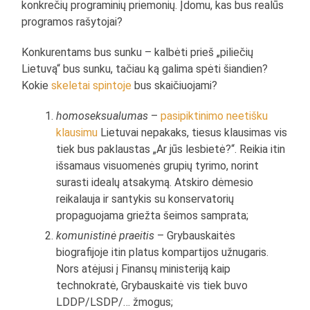
konkrečių programinių priemonių. Įdomu, kas bus realūs
programos rašytojai?
Konkurentams bus sunku – kalbėti prieš „piliečių
Lietuvą“ bus sunku, tačiau ką galima spėti šiandien?
Kokie
skeletai spintoje
bus skaičiuojami?
homoseksualumas
–
pasipiktinimo neetišku
klausimu
Lietuvai nepakaks, tiesus klausimas vis
tiek bus paklaustas „Ar jūs lesbietė?“. Reikia itin
išsamaus visuomenės grupių tyrimo, norint
surasti idealų atsakymą. Atskiro dėmesio
reikalauja ir santykis su konservatorių
propaguojama griežta šeimos samprata;
komunistinė praeitis
– Grybauskaitės
biografijoje itin platus kompartijos užnugaris.
Nors atėjusi į Finansų ministeriją kaip
technokratė, Grybauskaitė vis tiek buvo
LDDP/LSDP/… žmogus;