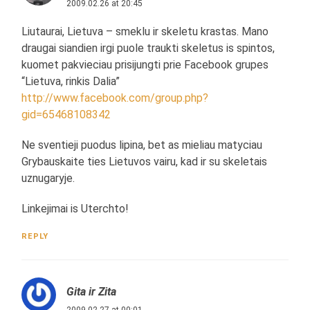
2009.02.26 at 20:45
Liutaurai, Lietuva – smeklu ir skeletu krastas. Mano
draugai siandien irgi puole traukti skeletus is spintos,
kuomet pakvieciau prisijungti prie Facebook grupes
“Lietuva, rinkis Dalia”
http://www.facebook.com/group.php?
gid=65468108342
Ne sventieji puodus lipina, bet as mieliau matyciau
Grybauskaite ties Lietuvos vairu, kad ir su skeletais
uznugaryje.
Linkejimai is Uterchto!
REPLY
Gita ir Zita
2009.02.27 at 00:01