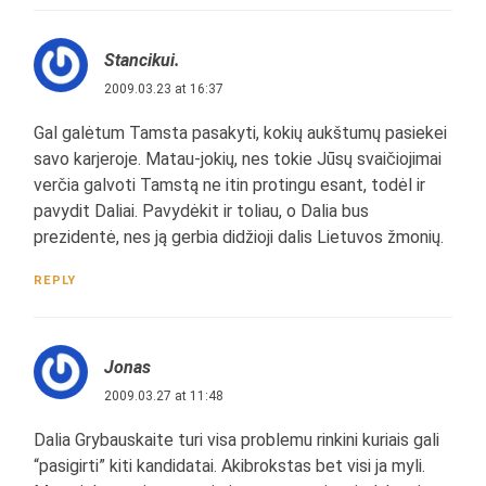
Stancikui.
2009.03.23 at 16:37
Gal galėtum Tamsta pasakyti, kokių aukštumų pasiekei
savo karjeroje. Matau-jokių, nes tokie Jūsų svaičiojimai
verčia galvoti Tamstą ne itin protingu esant, todėl ir
pavydit Daliai. Pavydėkit ir toliau, o Dalia bus
prezidentė, nes ją gerbia didžioji dalis Lietuvos žmonių.
REPLY
Jonas
2009.03.27 at 11:48
Dalia Grybauskaite turi visa problemu rinkini kuriais gali
“pasigirti” kiti kandidatai. Akibrokstas bet visi ja myli.