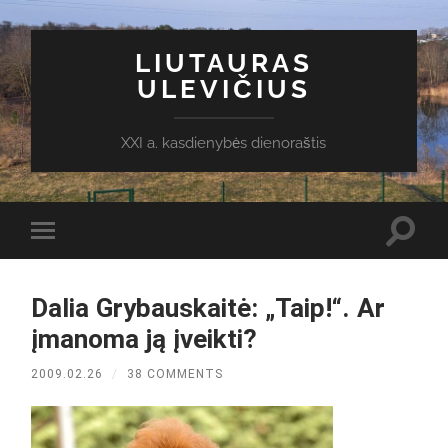
LIUTAURAS
ULEVIČIUS
XXI a. kasdienybės dienoraštis
Toggl
Toggle
search
mobile
field
menu
Dalia Grybauskaitė: „Taip!“. Ar
įmanoma ją įveikti?
2009.02.26
/
38 COMMENTS