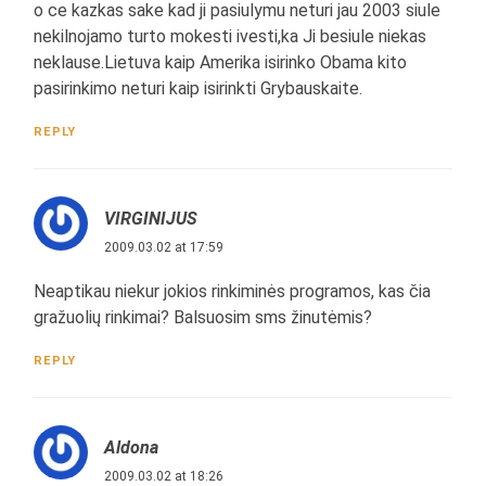
o ce kazkas sake kad ji pasiulymu neturi jau 2003 siule
nekilnojamo turto mokesti ivesti,ka Ji besiule niekas
neklause.Lietuva kaip Amerika isirinko Obama kito
pasirinkimo neturi kaip isirinkti Grybauskaite.
REPLY
VIRGINIJUS
2009.03.02 at 17:59
Neaptikau niekur jokios rinkiminės programos, kas čia
gražuolių rinkimai? Balsuosim sms žinutėmis?
REPLY
Aldona
2009.03.02 at 18:26