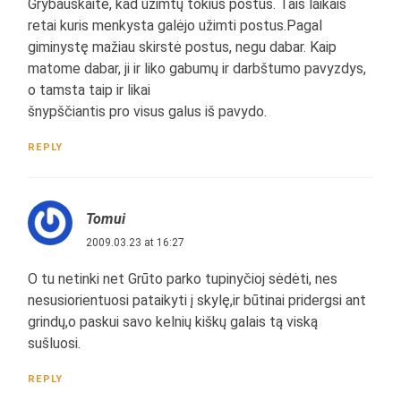
Grybauskaitė, kad užimtų tokius postus. Tais laikais
retai kuris menkysta galėjo užimti postus.Pagal
giminystę mažiau skirstė postus, negu dabar. Kaip
matome dabar, ji ir liko gabumų ir darbštumo pavyzdys,
o tamsta taip ir likai
šnypščiantis pro visus galus iš pavydo.
REPLY
Tomui
2009.03.23 at 16:27
O tu netinki net Grūto parko tupinyčioj sėdėti, nes
nesusiorientuosi pataikyti į skylę,ir būtinai pridergsi ant
grindų,o paskui savo kelnių kiškų galais tą viską
sušluosi.
REPLY