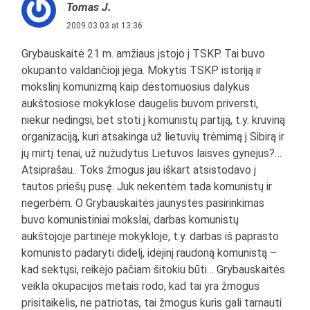
Tomas J.
2009.03.03 at 13:36
Grybauskaitė 21 m. amžiaus įstojo į TSKP. Tai buvo
okupanto valdančioji jėga. Mokytis TSKP istoriją ir
mokslinį komunizmą kaip dėstomuosius dalykus
aukštosiose mokyklose daugelis buvom priversti,
niekur nedingsi, bet stoti į komunistų partiją, t.y. kruviną
organizaciją, kuri atsakinga už lietuvių trėmimą į Sibirą ir
jų mirtį tenai, už nužudytus Lietuvos laisvės gynėjus?…
Atsiprašau.. Toks žmogus jau iškart atsistodavo į
tautos priešų pusę. Juk nekentėm tada komunistų ir
negerbėm. O Grybauskaitės jaunystės pasirinkimas
buvo komunistiniai mokslai, darbas komunistų
aukštojoje partinėje mokykloje, t.y. darbas iš paprasto
komunisto padaryti didelį, idėjinį raudoną komunistą –
kad sektųsi, reikėjo pačiam šitokiu būti… Grybauskaitės
veikla okupacijos metais rodo, kad tai yra žmogus
prisitaikėlis, ne patriotas, tai žmogus kuris gali tarnauti