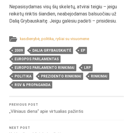
Nepasisydamas visų šių skeletų, atvirai teigiu – jeigu
reikėtų rinktis šiandien, neabejodamas balsuočiau už
Dalią Grybauskaitę. Jeigu galėsiu padėti – prisidėsiu.
kasdienybė
,
politika
,
ryšiai su visuomene
2009
DALIA GRYBAUSKAITĖ
EP
EUROPOS PARLAMENTAS
EUROPOS PARLAMENTO RINKIMAI
LRP
POLITIKA
PREZIDENTO RINKIMAI
RINKIMAI
RSV & PROPAGANDA
PREVIOUS POST
„Vilniaus diena“ apie virtualias pažintis
NEXT POST