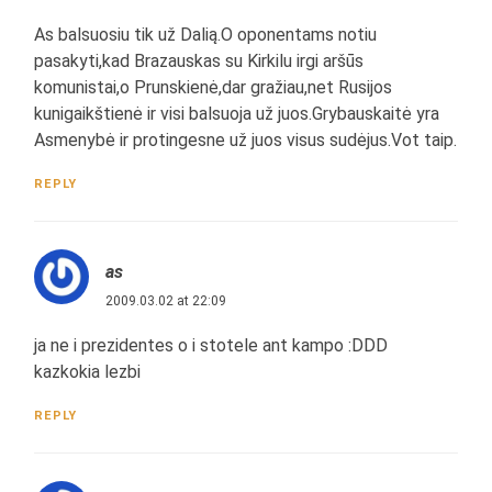
As balsuosiu tik už Dalią.O oponentams notiu
pasakyti,kad Brazauskas su Kirkilu irgi aršūs
komunistai,o Prunskienė,dar gražiau,net Rusijos
kunigaikštienė ir visi balsuoja už juos.Grybauskaitė yra
Asmenybė ir protingesne už juos visus sudėjus.Vot taip.
REPLY
as
2009.03.02 at 22:09
ja ne i prezidentes o i stotele ant kampo :DDD
kazkokia lezbi
REPLY