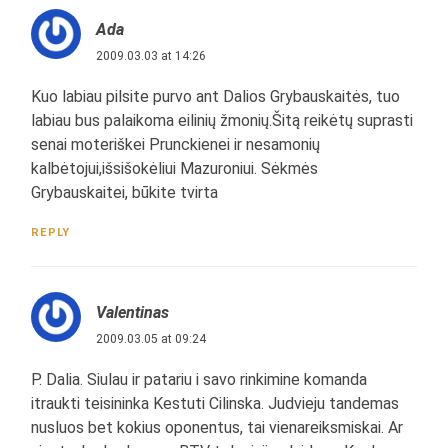
Ada
2009.03.03 at 14:26
Kuo labiau pilsite purvo ant Dalios Grybauskaitės, tuo
labiau bus palaikoma eilinių žmonių.Šitą reikėtų suprasti
senai moteriškei Prunckienei ir nesamonių
kalbėtojui,išsišokėliui Mazuroniui. Sėkmės
Grybauskaitei, būkite tvirta
REPLY
Valentinas
2009.03.05 at 09:24
P. Dalia. Siulau ir patariu i savo rinkimine komanda
itraukti teisininka Kestuti Cilinska. Judvieju tandemas
nusluos bet kokius oponentus, tai vienareiksmiskai. Ar