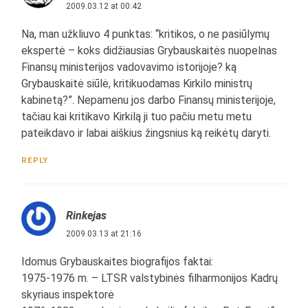
2009.03.12 at 00:42
Na, man užkliuvo 4 punktas: “kritikos, o ne pasiūlymų
ekspertė – koks didžiausias Grybauskaitės nuopelnas
Finansų ministerijos vadovavimo istorijoje? ką
Grybauskaitė siūlė, kritikuodamas Kirkilo ministrų
kabinetą?”. Nepamenu jos darbo Finansų ministerijoje,
tačiau kai kritikavo Kirkilą ji tuo pačiu metu metu
pateikdavo ir labai aiškius žingsnius ką reikėtų daryti.
REPLY
Rinkejas
2009.03.13 at 21:16
Idomus Grybauskaites biografijos faktai:
1975-1976 m. – LTSR valstybinės filharmonijos Kadrų
skyriaus inspektorė