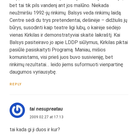
bet tai tik pils vandenį ant jos malūno. Niekada
neužmiršiu 1992-jų rinkimų. Balsys veda rinkimų laidą.
Centre sėdi du trys pretendentai, dešinėje – didžiulis jų
būrys, susodinti kaip teatre ligi lubų, o kairėje sėdėjo
vienas Kirkilas ir demonstratyviai skaitė laikraštį. Kai
Balsys pasiteiravo jo apie LDDP siūlymus, Kirkilas piktai
pasiūlė pasiskaityti Programą. Maniau, mišios
komunistams, visi prieš juos buvo susivieniję, bet
rinkimų rezultatai… leido jiems suformuoti vienpartinę
daugumos vyriausybę.
REPLY
tai nesupreatau
2009.02.27 at 17:13
tai kada gi ji duos ir kur?