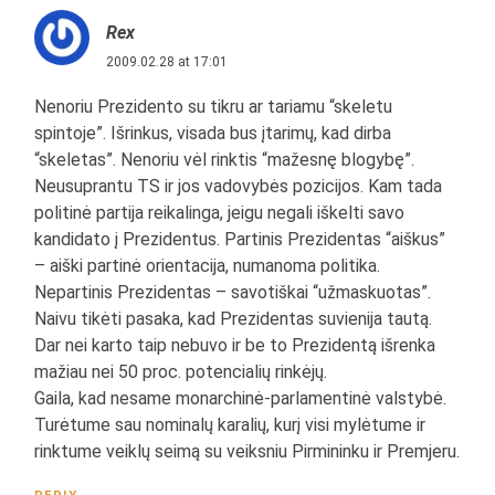
Rex
2009.02.28 at 17:01
Nenoriu Prezidento su tikru ar tariamu “skeletu
spintoje”. Išrinkus, visada bus įtarimų, kad dirba
“skeletas”. Nenoriu vėl rinktis “mažesnę blogybę”.
Neusuprantu TS ir jos vadovybės pozicijos. Kam tada
politinė partija reikalinga, jeigu negali iškelti savo
kandidato į Prezidentus. Partinis Prezidentas “aiškus”
– aiški partinė orientacija, numanoma politika.
Nepartinis Prezidentas – savotiškai “užmaskuotas”.
Naivu tikėti pasaka, kad Prezidentas suvienija tautą.
Dar nei karto taip nebuvo ir be to Prezidentą išrenka
mažiau nei 50 proc. potencialių rinkėjų.
Gaila, kad nesame monarchinė-parlamentinė valstybė.
Turėtume sau nominalų karalių, kurį visi mylėtume ir
rinktume veiklų seimą su veiksniu Pirmininku ir Premjeru.