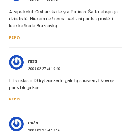
Atsipeikėkit-Grybauskaitė yra Putinas. Šalta, abejinga,
dziudistė. Niekam nežinoma. Vėl visi puolė ją mylėti
kaip kažkada Brazauską.
REPLY
rasa
2009.02.27 at 10:40
L.Donskis ir D.Grybauskaitė galėtų susivienyt kovoje
prieš blogiukus.
REPLY
miks
2009.02.27 at 12:16