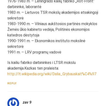
1976-1983 m. – Leningrado kailių fabriko „Rot-Front“
darbininkė, laborantė
1983 m. – Lietuvos TSR mokslų akademijos atsakingoji
sekretorė
1983-1990 m. – Vilniaus aukštosios partinės mokyklos
Žemės ūkio kabineto vedėja, Politinės ekonomijos
katedros dėstytoja
1990-1991 m. – Ekonomikos instituto mokslinė
sekretorė
1991 m. – LRV programų vadovė
Is kailiu fabriko darbininkes i LTSR mokslu
akademija.Kazkas ten praleista:
http://lt.wikipedia.org/wiki/Dalia_Grybauskait%C4%97
REPLY
zav 9