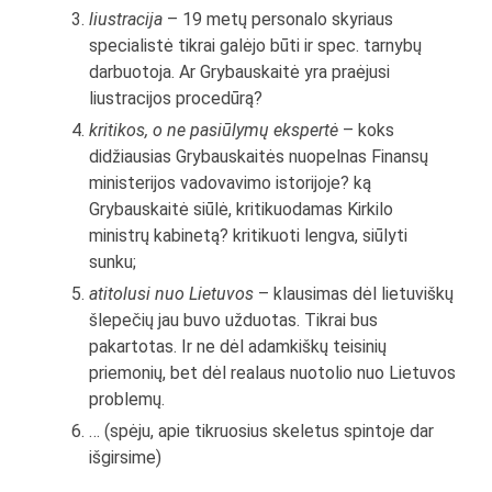
liustracija
– 19 metų personalo skyriaus
specialistė tikrai galėjo būti ir spec. tarnybų
darbuotoja. Ar Grybauskaitė yra praėjusi
liustracijos procedūrą?
kritikos, o ne pasiūlymų ekspertė
– koks
didžiausias Grybauskaitės nuopelnas Finansų
ministerijos vadovavimo istorijoje? ką
Grybauskaitė siūlė, kritikuodamas Kirkilo
ministrų kabinetą? kritikuoti lengva, siūlyti
sunku;
atitolusi nuo Lietuvos
– klausimas dėl lietuviškų
šlepečių jau buvo užduotas. Tikrai bus
pakartotas. Ir ne dėl adamkiškų teisinių
priemonių, bet dėl realaus nuotolio nuo Lietuvos
problemų.
… (spėju, apie tikruosius skeletus spintoje dar
išgirsime)