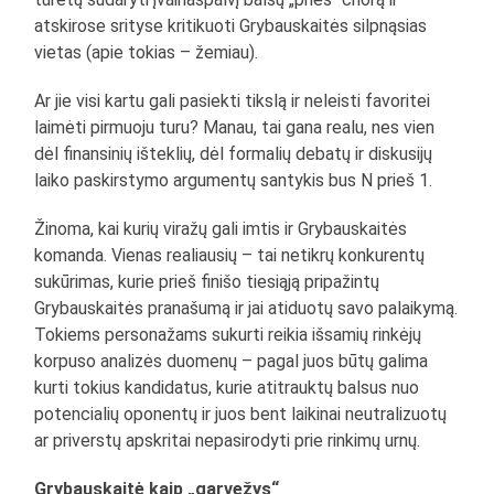
atskirose srityse kritikuoti Grybauskaitės silpnąsias
vietas (apie tokias – žemiau).
Ar jie visi kartu gali pasiekti tikslą ir neleisti favoritei
laimėti pirmuoju turu? Manau, tai gana realu, nes vien
dėl finansinių išteklių, dėl formalių debatų ir diskusijų
laiko paskirstymo argumentų santykis bus N prieš 1.
Žinoma, kai kurių viražų gali imtis ir Grybauskaitės
komanda. Vienas realiausių – tai netikrų konkurentų
sukūrimas, kurie prieš finišo tiesiąją pripažintų
Grybauskaitės pranašumą ir jai atiduotų savo palaikymą.
Tokiems personažams sukurti reikia išsamių rinkėjų
korpuso analizės duomenų – pagal juos būtų galima
kurti tokius kandidatus, kurie atitrauktų balsus nuo
potencialių oponentų ir juos bent laikinai neutralizuotų
ar priverstų apskritai nepasirodyti prie rinkimų urnų.
Grybauskaitė kaip „garvežys“