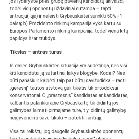
jos lyderystė prieš grupę pavienių kandidatų akivaizdi,
todėl visų oponentų uždaviniai sutampa – tapti
antruoju(-ąja) ir neleisti Grybauskaitei surinkti 50%+1
balsą; b) Prezidento rinkimų kampanija vyks kartu su
Europos Parlamento rinkimų kampanija, todėl viena kitą
papildys ir/ar trukdys.
Tikslas – antras turas
Iš dalies Grybauskaitės situacija yra sudėtinga, nes visi
kiti kandidatai ją sutartinai laikys blogybe. Kodėl? Nes
būti panašiu ir kalbėti taip pat būtų savižudiška – rasti
„geresnį“ tautos atstovą gali tikėtis tik ortodoksai
konservatoriai. O „prastesnis“ kandidatas ar kandidatas,
kalbantis palankiai apie Grybauskaitę tik didintų jos
galimybes laimėti pirmajame ture, t.y. didintų galimybę
neįgyvendinti savo tikslo – patekti į antrąjį.
Visa tai reikštų, jog daugelis Grybauskaitės oponentų
turėtų sudaryti įvairiaspalvį balsų „prieš“ chorą ir