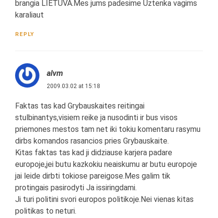
brangia LIETUVA.Mes jums padesime Uztenka vagims
karaliaut
REPLY
alvm
2009.03.02 at 15:18
Faktas tas kad Grybauskaites reitingai
stulbinantys,visiem reike ja nusodinti ir bus visos
priemones mestos tam net iki tokiu komentaru rasymu
dirbs komandos rasancios pries Grybauskaite.
Kitas faktas tas kad ji didziause karjera padare
europoje,jei butu kazkokiu neaiskumu ar butu europoje
jai leide dirbti tokiose pareigose.Mes galim tik
protingais pasirodyti Ja issiringdami.
Ji turi politini svori europos politikoje.Nei vienas kitas
politikas to neturi.