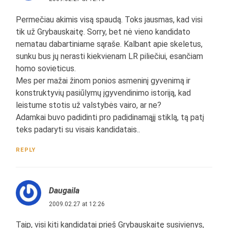
Permečiau akimis visą spaudą. Toks jausmas, kad visi
tik už Grybauskaitę. Sorry, bet nė vieno kandidato
nematau dabartiniame sąraše. Kalbant apie skeletus,
sunku bus jų nerasti kiekvienam LR piliečiui, esančiam
homo sovieticus.
Mes per mažai žinom ponios asmeninį gyvenimą ir
konstruktyvių pasiūlymų įgyvendinimo istoriją, kad
leistume stotis už valstybės vairo, ar ne?
Adamkai buvo padidinti pro padidinamąjį stiklą, tą patį
teks padaryti su visais kandidatais..
REPLY
Daugaila
2009.02.27 at 12:26
Taip, visi kiti kandidatai prieš Grybauskaitę susivienys,