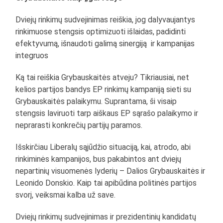
Dviejų rinkimų sudvejinimas reiškia, jog dalyvaujantys
rinkimuose stengsis optimizuoti išlaidas, padidinti
efektyvumą, išnaudoti galimą sinergiją ir kampanijas
integruos
Ką tai reiškia Grybauskaitės atveju? Tikriausiai, net
kelios partijos bandys EP rinkimų kampaniją sieti su
Grybauskaitės palaikymu. Suprantama, ši visaip
stengsis laviruoti tarp aiškaus EP sąrašo palaikymo ir
neprarasti konkrečių partijų paramos.
Išskirčiau Liberalų sąjūdžio situaciją, kai, atrodo, abi
rinkiminės kampanijos, bus pakabintos ant dviejų
nepartinių visuomenės lyderių – Dalios Grybauskaitės ir
Leonido Donskio. Kaip tai apibūdina politinės partijos
svorį, veiksmai kalba už save.
Dviejų rinkimų sudvejinimas ir prezidentinių kandidatų