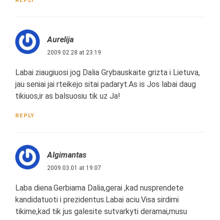
REPLY
Aurelija
2009.02.28 at 23:19
Labai ziaugiuosi jog Dalia Grybauskaite grizta i Lietuva,
jau seniai jai rteikejo sitai padaryt.As is Jos labai daug
tikiuos,ir as balsuosiu tik uz Ja!
REPLY
Algimantas
2009.03.01 at 19:07
Laba diena.Gerbiama Dalia,gerai ,kad nusprendete
kandidatuoti i prezidentus.Labai aciu.Visa sirdimi
tikime,kad tik jus galesite sutvarkyti deramai,musu