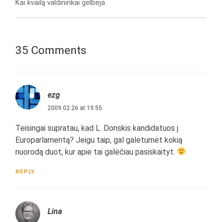
Kai kvailą valdininkai gelbėja
35 Comments
ezg
2009.02.26 at 19:55
Teisingai supratau, kad L. Donskis kandidatuos į
Europarlamentą? Jeigu taip, gal galėtumėt kokią
nuorodą duot, kur apie tai galėčiau pasiskaityt.
REPLY
Lina