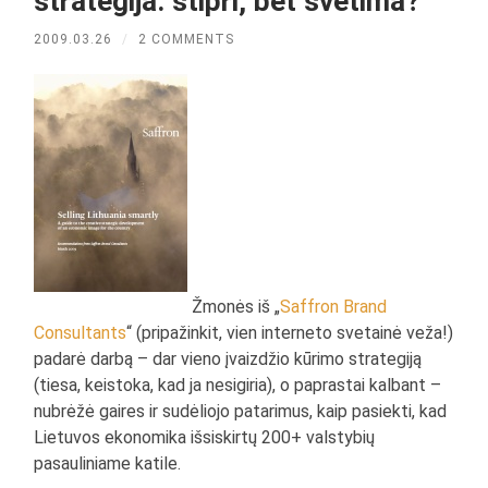
strategija: stipri, bet svetima?
2009.03.26
/
2 COMMENTS
Žmonės iš „
Saffron Brand
Consultants
“ (pripažinkit, vien interneto svetainė veža!)
padarė darbą – dar vieno įvaizdžio kūrimo strategiją
(tiesa, keistoka, kad ja nesigiria), o paprastai kalbant –
nubrėžė gaires ir sudėliojo patarimus, kaip pasiekti, kad
Lietuvos ekonomika išsiskirtų 200+ valstybių
pasauliniame katile.