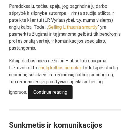
Paradoksalu, tačiau spėju, jog pagrindinė jų darbo
stiprybė ir silpnybė sutampa – rimta studija atlikta ir
pateikta klientui (LR Vyriausybei, t.y. mums visiems)
anglų kalba. Todėl „
Selling Lithuania smartly
“ yra
pasmerkta žlugimui ir tą įmanoma gelbėti tik bendromis
profesionalių vertėjų ir komunikacijos specialistų
pastangomis.
Kitaip darbas nueis nežinion – absoliuti dauguma
Lietuvos elito
anglų kalbos nemoka
, todėl apie studiją
nuomonę susidarys iš trečiarūšių šaltinių ar nuogirdų,
tuo remdamiesi ją primityviai supeiks ar tiesiog
ignoruos.
Continue reading
Sunkmetis ir komunikacijos