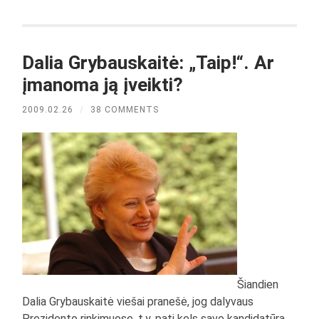
Dalia Grybauskaitė: „Taip!“. Ar
įmanoma ją įveikti?
2009.02.26
/
38 COMMENTS
Šiandien
Dalia Grybauskaitė viešai pranešė, jog dalyvaus
Prezidento rinkimuose, t.y. pati kels savo kandidatūrą,