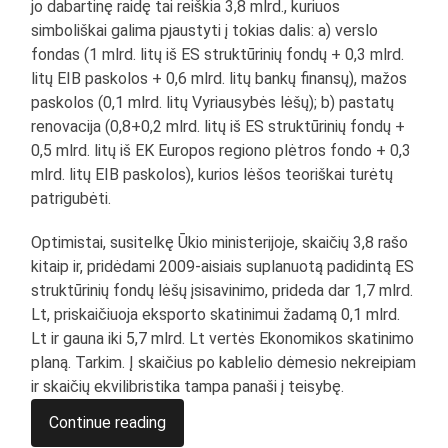
jo dabartinę raidę tai reiškia 3,8 mlrd., kuriuos
simboliškai galima pjaustyti į tokias dalis: a) verslo
fondas (1 mlrd. litų iš ES struktūrinių fondų + 0,3 mlrd.
litų EIB paskolos + 0,6 mlrd. litų bankų finansų), mažos
paskolos (0,1 mlrd. litų Vyriausybės lėšų); b) pastatų
renovacija (0,8+0,2 mlrd. litų iš ES struktūrinių fondų +
0,5 mlrd. litų iš EK Europos regiono plėtros fondo + 0,3
mlrd. litų EIB paskolos), kurios lėšos teoriškai turėtų
patrigubėti.
Optimistai, susitelkę Ūkio ministerijoje, skaičių 3,8 rašo
kitaip ir, pridėdami 2009-aisiais suplanuotą padidintą ES
struktūrinių fondų lėšų įsisavinimo, prideda dar 1,7 mlrd.
Lt, priskaičiuoja eksporto skatinimui žadamą 0,1 mlrd.
Lt ir gauna iki 5,7 mlrd. Lt vertės Ekonomikos skatinimo
planą. Tarkim. Į skaičius po kablelio dėmesio nekreipiam
ir skaičių ekvilibristika tampa panaši į teisybę.
Continue reading