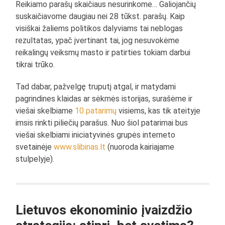
Reikiamo parašų skaičiaus nesurinkome… Galiojančių
suskaičiavome daugiau nei 28 tūkst. parašų. Kaip
visiškai žaliems politikos dalyviams tai neblogas
rezultatas, ypač įvertinant tai, jog nesuvokėme
reikalingų veiksmų masto ir patirties tokiam darbui
tikrai trūko.
Tad dabar, pažvelgę truputį atgal, ir matydami
pagrindines klaidas ar sėkmės istorijas, surašėme ir
viešai skelbiame
10 patarimų
visiems, kas tik ateityje
imsis rinkti piliečių parašus. Nuo šiol patarimai bus
viešai skelbiami iniciatyvinės grupės interneto
svetainėje
www.slibinas.lt
(nuoroda kairiajame
stulpelyje).
Lietuvos ekonominio įvaizdžio