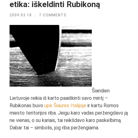
etika: iškeldinti Rubikoną
2009.03.18
/
7 COMMENTS
Šiandien
Lietuvoje reikia iš karto paaiškinti savo mintį –
Rubikonas buvo
upė Šiaurės Italijoje
ir kartu Romos
miesto teritorijos riba. Jeigu karo vadas peržengdavo ją
ne vienas, o su kariais, tai reikšdavo karo paskelbimą.
Dabar tai – simbolis, jog riba peržengiama.