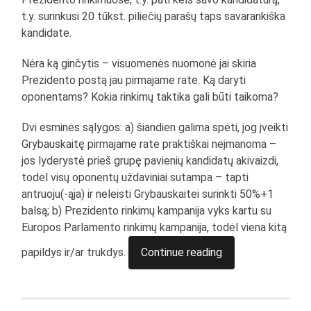
t.y. surinkusi 20 tūkst. piliečių parašų taps savarankiška
kandidate.
Nėra ką ginčytis – visuomenės nuomonė jai skiria
Prezidento postą jau pirmajame rate. Ką daryti
oponentams? Kokia rinkimų taktika gali būti taikoma?
Dvi esminės sąlygos: a) šiandien galima spėti, jog įveikti
Grybauskaitę pirmajame rate praktiškai neįmanoma –
jos lyderystė prieš grupę pavienių kandidatų akivaizdi,
todėl visų oponentų uždaviniai sutampa – tapti
antruoju(-ąja) ir neleisti Grybauskaitei surinkti 50%+1
balsą; b) Prezidento rinkimų kampanija vyks kartu su
Europos Parlamento rinkimų kampanija, todėl viena kitą
papildys ir/ar trukdys.
Continue reading