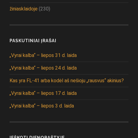
žiniasklaidoje
(230)
PASKUTINIAI ĮRAŠAI
„Vyrai kalba“ – liepos 31 d. laida
„Vyrai kalba“ – liepos 24 d. laida
Kas yra FL-41 arba kodėl aš nešioju „rausvus“ akinius?
„Vyrai kalba“ – liepos 17 d. laida
„Vyrai kalba“ – liepos 3 d. laida
IEŠKOTI DIENORAŠTYJE