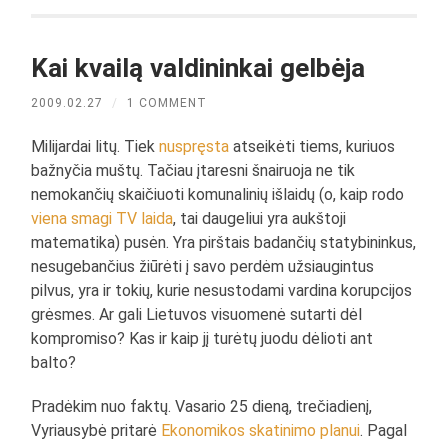
Kai kvailą valdininkai gelbėja
2009.02.27
/
1 COMMENT
Milijardai litų. Tiek
nuspręsta
atseikėti tiems, kuriuos
bažnyčia muštų. Tačiau įtaresni šnairuoja ne tik
nemokančių skaičiuoti komunalinių išlaidų (o, kaip rodo
viena smagi TV laida
, tai daugeliui yra aukštoji
matematika) pusėn. Yra pirštais badančių statybininkus,
nesugebančius žiūrėti į savo perdėm užsiaugintus
pilvus, yra ir tokių, kurie nesustodami vardina korupcijos
grėsmes. Ar gali Lietuvos visuomenė sutarti dėl
kompromiso? Kas ir kaip jį turėtų juodu dėlioti ant
balto?
Pradėkim nuo faktų. Vasario 25 dieną, trečiadienį,
Vyriausybė pritarė
Ekonomikos skatinimo planui
. Pagal