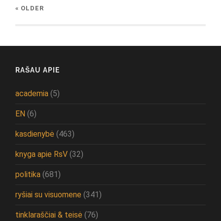
« OLDER
RAŠAU APIE
academia
(5)
EN
(6)
kasdienybė
(463)
knyga apie RsV
(32)
politika
(681)
ryšiai su visuomene
(341)
tinklaraščiai & teisė
(76)