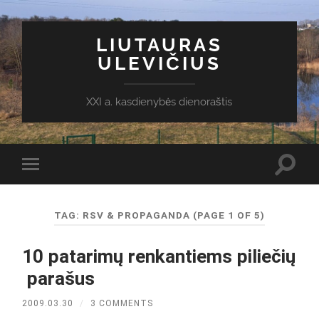
LIUTAURAS
ULEVIČIUS
XXI a. kasdienybės dienoraštis
Toggl
Toggle
search
mobile
field
menu
TAG:
RSV & PROPAGANDA
(PAGE 1 OF 5)
10 patarimų renkantiems piliečių
parašus
2009.03.30
/
3 COMMENTS