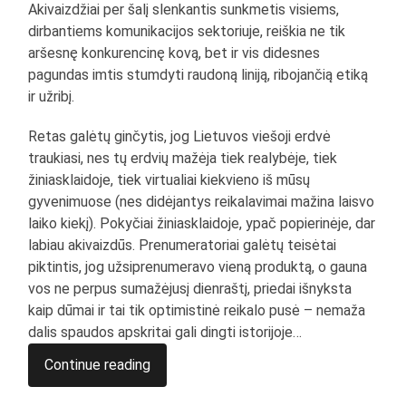
Akivaizdžiai per šalį slenkantis sunkmetis visiems,
dirbantiems komunikacijos sektoriuje, reiškia ne tik
aršesnę konkurencinę kovą, bet ir vis didesnes
pagundas imtis stumdyti raudoną liniją, ribojančią etiką
ir užribį.
Retas galėtų ginčytis, jog Lietuvos viešoji erdvė
traukiasi, nes tų erdvių mažėja tiek realybėje, tiek
žiniasklaidoje, tiek virtualiai kiekvieno iš mūsų
gyvenimuose (nes didėjantys reikalavimai mažina laisvo
laiko kiekį). Pokyčiai žiniasklaidoje, ypač popierinėje, dar
labiau akivaizdūs. Prenumeratoriai galėtų teisėtai
piktintis, jog užsiprenumeravo vieną produktą, o gauna
vos ne perpus sumažėjusį dienraštį, priedai išnyksta
kaip dūmai ir tai tik optimistinė reikalo pusė – nemaža
dalis spaudos apskritai gali dingti istorijoje…
Continue reading