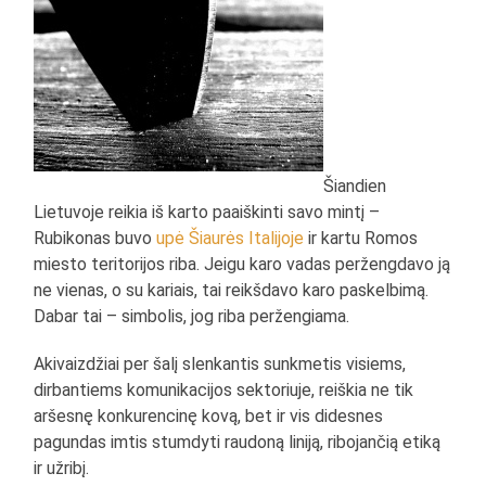
Šiandien
Lietuvoje reikia iš karto paaiškinti savo mintį –
Rubikonas buvo
upė Šiaurės Italijoje
ir kartu Romos
miesto teritorijos riba. Jeigu karo vadas peržengdavo ją
ne vienas, o su kariais, tai reikšdavo karo paskelbimą.
Dabar tai – simbolis, jog riba peržengiama.
Akivaizdžiai per šalį slenkantis sunkmetis visiems,
dirbantiems komunikacijos sektoriuje, reiškia ne tik
aršesnę konkurencinę kovą, bet ir vis didesnes
pagundas imtis stumdyti raudoną liniją, ribojančią etiką
ir užribį.