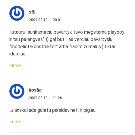
stb
2009.03.19 at 00:01
liutaurai, sunkameciu pavartyk tavo megstama playboy
ir tau palengves”:)) gal but….as verciau pavartysiu
“modelist-konstruktor” arba “radio” zurnalus:) tikrai
idomiau….
REPLY
kostia
2009.03.19 at 11:26
..zianskaliada galetu parsidavineti ir pigiau.
REPLY