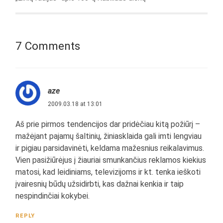
7 Comments
aze
2009.03.18 at 13:01
Aš prie pirmos tendencijos dar pridėčiau kitą požiūrį –
mažėjant pajamų šaltinių, žiniasklaida gali imti lengviau
ir pigiau parsidavinėti, keldama mažesnius reikalavimus.
Vien pasižiūrėjus į žiauriai smunkančius reklamos kiekius
matosi, kad leidiniams, televizijoms ir kt. tenka ieškoti
įvairesnių būdų užsidirbti, kas dažnai kenkia ir taip
nespindinčiai kokybei.
REPLY