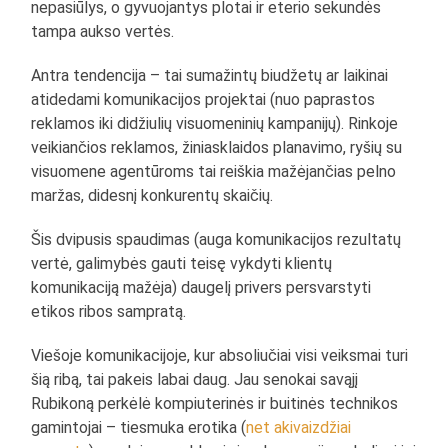
nepasiūlys, o gyvuojantys plotai ir eterio sekundės
tampa aukso vertės.
Antra tendencija – tai sumažintų biudžetų ar laikinai
atidedami komunikacijos projektai (nuo paprastos
reklamos iki didžiulių visuomeninių kampanijų). Rinkoje
veikiančios reklamos, žiniasklaidos planavimo, ryšių su
visuomene agentūroms tai reiškia mažėjančias pelno
maržas, didesnį konkurentų skaičių.
Šis dvipusis spaudimas (auga komunikacijos rezultatų
vertė, galimybės gauti teisę vykdyti klientų
komunikaciją mažėja) daugelį privers persvarstyti
etikos ribos sampratą.
Viešoje komunikacijoje, kur absoliučiai visi veiksmai turi
šią ribą, tai pakeis labai daug. Jau senokai savąjį
Rubikoną perkėlė kompiuterinės ir buitinės technikos
gamintojai – tiesmuka erotika (
net akivaizdžiai