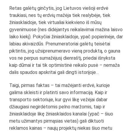
Retas galėtų ginčytis, jog Lietuvos viešoji erdvė
traukiasi, nes tų erdvių mažėja tiek realybėje, tiek
žiniasklaidoje, tiek virtualiai kiekvieno iš mūsų
gyvenimuose (nes didėjantys reikalavimai mažina laisvo
laiko kiekį). Pokyčiai žiniasklaidoje, ypač popierinėje, dar
labiau akivaizdūs. Prenumeratoriai galėtų teisėtai
piktintis, jog užsiprenumeravo vieną produktą, o gauna
vos ne perpus sumažėjusį dienraštį, priedai išnyksta
kaip dūmai ir tai tik optimistinė reikalo pusė – nemaža
dalis spaudos apskritai gali dingti istorijoje…
Taigi, pirmas faktas – tai mažėjanti erdvė, kurioje
galima skleisti ir platinti savo informaciją. Kaip ir
transporto sektoriuje, kur gyvi likę vežėjai dabar
džiaugiasi negirdėtomis pelno maržomis, taip ir
žiniasklaidoje likę žiniasklaidos kanalai (ypač – šiuo
metu užimantys pirmąsias vietas) gali diktuoti
reklamos kainas – naujų projektų niekas šiuo metu