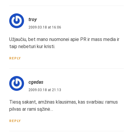
troy
2009.03.18 at 16:06
Užjaučiu, bet mano nuomonei apie PR ir mass media ir
taip nebeturi kur kristi.
REPLY
cgedas
2009.03.18 at 21:13
Tiesą sakant, amžinas klausimas, kas svarbiau: ramus
pilvas ar rami sąžinė…
REPLY