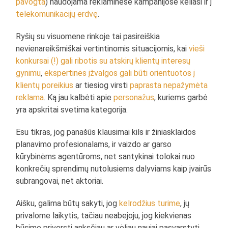
pavogta
) naudojama reklaminėse kampanijose keliasi ir į
telekomunikacijų erdvę
.
Ryšių su visuomene rinkoje tai pasireiškia
nevienareikšmiškai vertintinomis situacijomis, kai
vieši
konkursai (!) gali ribotis su atskirų klientų interesų
gynimu
,
ekspertinės įžvalgos gali
būti orientuotos į
klientų poreikius
ar tiesiog virsti
paprasta nepažymėta
reklama
. Ką jau kalbėti apie
personažus
, kuriems garbė
yra apskritai svetima kategorija.
Esu tikras, jog panašūs klausimai kils ir žiniasklaidos
planavimo profesionalams, ir vaizdo ar garso
kūrybinėms agentūroms, net santykinai tolokai nuo
konkrečių sprendimų nutolusiems dalyviams kaip įvairūs
subrangovai, net aktoriai.
Aišku, galima būtų sakyti, jog
kelrodžius turime
, jų
privalome laikytis, tačiau neabejoju, jog kiekvienas
būsime priversti anksčiau ar vėliau naujai pasvarstyti