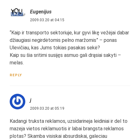
Eugenijus
2009.03.20 at 04:15
“Kaip ir transporto sektoriuje, kur gyvi likę vežėjai dabar
džiaugiasi negirdėtomis pelno maržomis” – ponas
Ulevičiau, kas Jums tokias pasakas sekė?
Kaip su šia sritimi susijęs asmuo gali drąsiai sakyti –
melas.
REPLY
j
2009.03.20 at 05:19
Kadangi truksta reklamos, uzsidarineja leidiniai ir del to
mazeja vietos reklamuotis ir labai brangsta reklamos
plotas? Skamba visiskai absurdiskai, galeciau