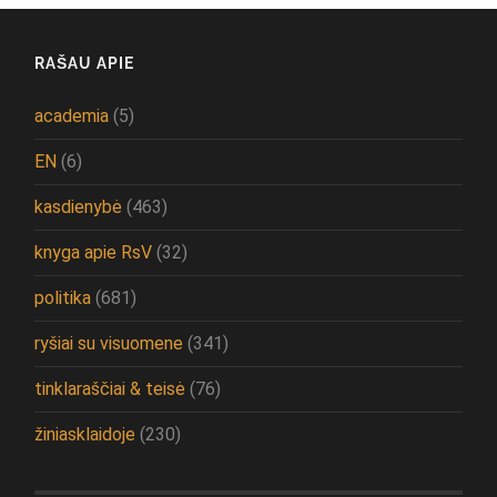
RAŠAU APIE
academia
(5)
EN
(6)
kasdienybė
(463)
knyga apie RsV
(32)
politika
(681)
ryšiai su visuomene
(341)
tinklaraščiai & teisė
(76)
žiniasklaidoje
(230)