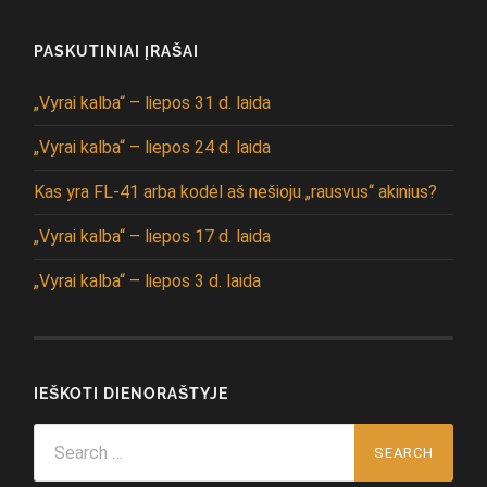
PASKUTINIAI ĮRAŠAI
„Vyrai kalba“ – liepos 31 d. laida
„Vyrai kalba“ – liepos 24 d. laida
Kas yra FL-41 arba kodėl aš nešioju „rausvus“ akinius?
„Vyrai kalba“ – liepos 17 d. laida
„Vyrai kalba“ – liepos 3 d. laida
IEŠKOTI DIENORAŠTYJE
Search
for: