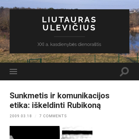
LIUTAURAS
ULEVIČIUS
XXI a. kasdienybės dienoraštis
Toggl
Toggle
search
mobile
field
menu
Sunkmetis ir komunikacijos
etika: iškeldinti Rubikoną
2009.03.18
/
7 COMMENTS