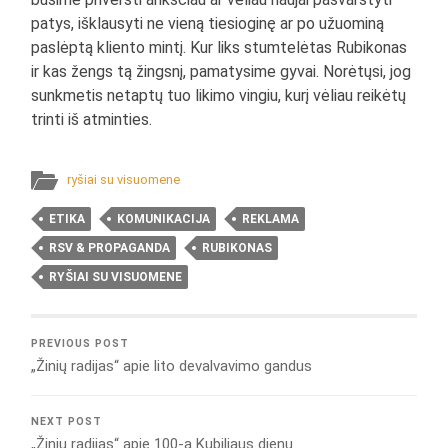
patys, išklausyti ne vieną tiesioginę ar po užuominą
paslėptą kliento mintį. Kur liks stumtelėtas Rubikonas
ir kas žengs tą žingsnį, pamatysime gyvai. Norėtųsi, jog
sunkmetis netaptų tuo likimo vingiu, kurį vėliau reikėtų
trinti iš atminties.
ryšiai su visuomene
ETIKA
KOMUNIKACIJA
REKLAMA
RSV & PROPAGANDA
RUBIKONAS
RYŠIAI SU VISUOMENE
PREVIOUS POST
„Žinių radijas“ apie lito devalvavimo gandus
NEXT POST
„Žinių radijas“ apie 100-ą Kubiliaus dienų