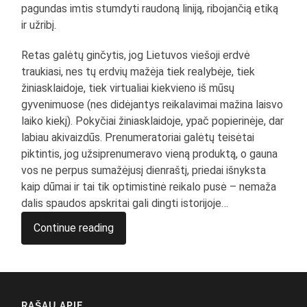
pagundas imtis stumdyti raudoną liniją, ribojančią etiką
ir užribį.
Retas galėtų ginčytis, jog Lietuvos viešoji erdvė
traukiasi, nes tų erdvių mažėja tiek realybėje, tiek
žiniasklaidoje, tiek virtualiai kiekvieno iš mūsų
gyvenimuose (nes didėjantys reikalavimai mažina laisvo
laiko kiekį). Pokyčiai žiniasklaidoje, ypač popierinėje, dar
labiau akivaizdūs. Prenumeratoriai galėtų teisėtai
piktintis, jog užsiprenumeravo vieną produktą, o gauna
vos ne perpus sumažėjusį dienraštį, priedai išnyksta
kaip dūmai ir tai tik optimistinė reikalo pusė – nemaža
dalis spaudos apskritai gali dingti istorijoje…
Continue reading
RAŠAU APIE