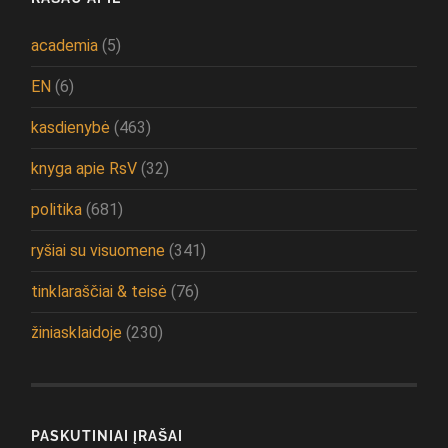
academia
(5)
EN
(6)
kasdienybė
(463)
knyga apie RsV
(32)
politika
(681)
ryšiai su visuomene
(341)
tinklaraščiai & teisė
(76)
žiniasklaidoje
(230)
PASKUTINIAI ĮRAŠAI