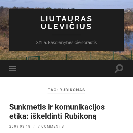
LIUTAURAS
ULEVIČIUS
XXI a. kasdienybės dienoraštis
Toggl
Toggle
search
mobile
field
menu
TAG:
RUBIKONAS
Sunkmetis ir komunikacijos
etika: iškeldinti Rubikoną
2009.03.18
/
7 COMMENTS