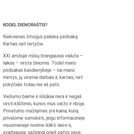
KODĖL DIENORAŠTIS?
Kiekvienas žmogus palieka pėdsaką.
Kartais net netyčia.
XXI amžiuje mūsų brangiausia valiuta –
laikas – virsta žiniomis. Todėl mano
pėdsakas kasdienybėje – tai mano
mintys, jų virsmai darbais ir, kartais, net
pokyčiais toliau nei aš pats.
Viešumo baimė ir iššūkiai nėra ir negali
virsti kliūtimis, kurios mus varžo ir riboja.
Privatumo mažėjimas yra kaina, kurią
privalome sumokėti, jeigu informacinėje
visuomenėje norime išlikti laisvi ir,
svarbiausia, sąžiningi prieš patys save.