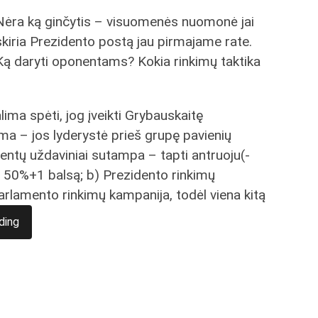
Nėra ką ginčytis – visuomenės nuomonė jai
skiria Prezidento postą jau pirmajame rate.
Ką daryti oponentams? Kokia rinkimų taktika
ima spėti, jog įveikti Grybauskaitę
a – jos lyderystė prieš grupę pavienių
nentų uždaviniai sutampa – tapti antruoju(-
kti 50%+1 balsą; b) Prezidento rinkimų
rlamento rinkimų kampanija, todėl viena kitą
ding