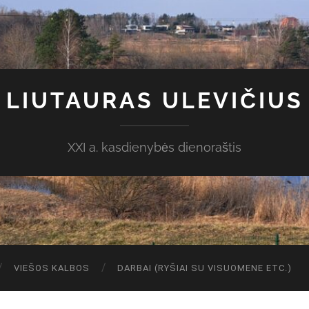
LIUTAURAS ULEVIČIUS
XXI a. kasdienybės dienoraštis
VIEŠOS KALBOS
DARBAI (RYŠIAI SU VISUOMENE ETC.)