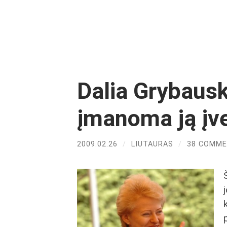
Dalia Grybauska
įmanoma ją įve
2009.02.26
/
LIUTAURAS
/
38 COMM