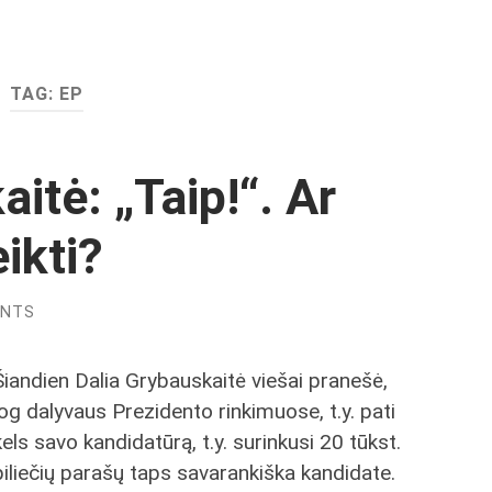
TAG:
EP
itė: „Taip!“. Ar
ikti?
ENTS
Šiandien Dalia Grybauskaitė viešai pranešė,
jog dalyvaus Prezidento rinkimuose, t.y. pati
kels savo kandidatūrą, t.y. surinkusi 20 tūkst.
piliečių parašų taps savarankiška kandidate.