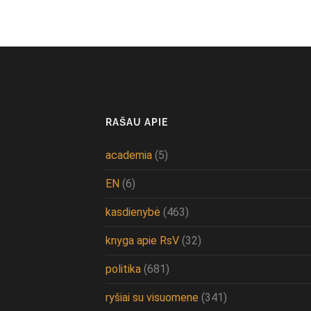
RAŠAU APIE
academia
(5)
EN
(6)
kasdienybė
(463)
knyga apie RsV
(32)
politika
(681)
ryšiai su visuomene
(341)