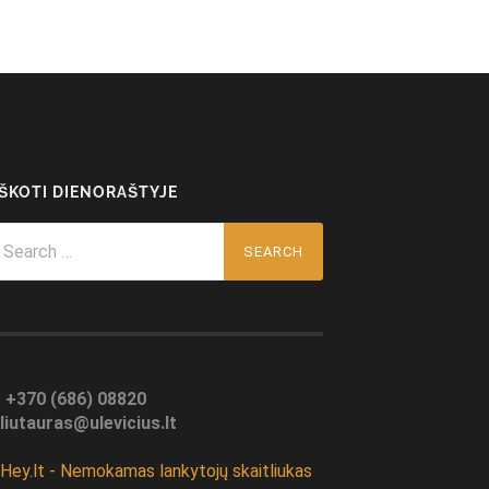
EŠKOTI DIENORAŠTYJE
arch
r:
:
+370 (686) 08820
liutauras@ulevicius.lt