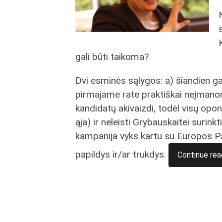
gali būti taikoma?
Dvi esminės sąlygos: a) šiandien gal
pirmajame rate praktiškai neįmanom
kandidatų akivaizdi, todėl visų opo
ąja) ir neleisti Grybauskaitei surin
kampanija vyks kartu su Europos Pa
papildys ir/ar trukdys.
Continue rea