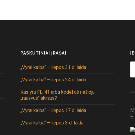
PASKUTINIAI ĮRAŠAI
I
Se
„Vyrai kalba“ – liepos 31 d. laida
fo
„Vyrai kalba“ – liepos 24 d. laida
Kas yra FL-41 arba kodėl aš nešioju
„rausvus“ akinius?
M
„Vyrai kalba“ – liepos 17 d. laida
E:
„Vyrai kalba“ – liepos 3 d. laida