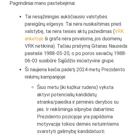
Pagrindiniai mano pastebėjimai:
Tai nesąžiningas aukščiausio valstybės
pareigūnų elgesys. Tai nėra nusikaltimas prieš
valstybę, tai nėra teisės aktų pažeidimas (
VRK
anketoje
ši grafa nėra privaloma, jos duomenų
VRK netikrina). Tačiau prašymą Gitanas Nausėda
pasirašė 1988-05-20, o po poros savaičių 1988-
06-03 susibūrė Sąjūdžio iniciatyvinė grupė.
Ši naujiena keičia padėtį 2024 metų Prezidento
rinkimų kampanijoje:
Šiuo metu (iki kažkur rudens) vyksta
aktyvi potencialių kandidatų
atranka/paieška ir pirminės derybos su
jais. Ir reikšminga silpnybė dabartinio
Prezidento pozicijoje yra papildoma
motyvacija tokios dėmės neturintiems
svarstyti galimybę kandidatuoti.