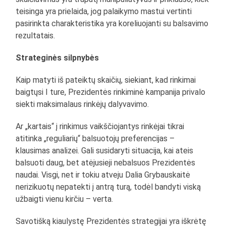
teisinga yra prielaida, jog palaikymo mastui vertinti
pasirinkta charakteristika yra koreliuojanti su balsavimo
rezultatais.
Strateginės silpnybės
Kaip matyti iš pateiktų skaičių, siekiant, kad rinkimai
baigtųsi I ture, Prezidentės rinkiminė kampanija privalo
siekti maksimalaus rinkėjų dalyvavimo.
Ar „kartais“ į rinkimus vaikščiojantys rinkėjai tikrai
atitinka „reguliarių“ balsuotojų preferencijas –
klausimas analizei. Gali susidaryti situacija, kai ateis
balsuoti daug, bet atėjusieji nebalsuos Prezidentės
naudai. Visgi, net ir tokiu atveju Dalia Grybauskaitė
nerizikuotų nepatekti į antrą turą, todėl bandyti viską
užbaigti vienu kirčiu – verta.
Savotišką kiaulystę Prezidentės strategijai yra iškrėtę