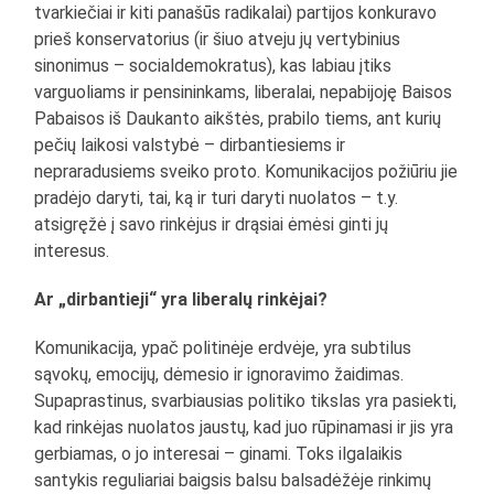
tvarkiečiai ir kiti panašūs radikalai) partijos konkuravo
prieš konservatorius (ir šiuo atveju jų vertybinius
sinonimus – socialdemokratus), kas labiau įtiks
varguoliams ir pensininkams, liberalai, nepabijoję Baisos
Pabaisos iš Daukanto aikštės, prabilo tiems, ant kurių
pečių laikosi valstybė – dirbantiesiems ir
nepraradusiems sveiko proto. Komunikacijos požiūriu jie
pradėjo daryti, tai, ką ir turi daryti nuolatos – t.y.
atsigręžė į savo rinkėjus ir drąsiai ėmėsi ginti jų
interesus.
Ar „dirbantieji“ yra liberalų rinkėjai?
Komunikacija, ypač politinėje erdvėje, yra subtilus
sąvokų, emocijų, dėmesio ir ignoravimo žaidimas.
Supaprastinus, svarbiausias politiko tikslas yra pasiekti,
kad rinkėjas nuolatos jaustų, kad juo rūpinamasi ir jis yra
gerbiamas, o jo interesai – ginami. Toks ilgalaikis
santykis reguliariai baigsis balsu balsadėžėje rinkimų