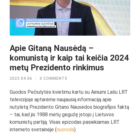
Apie Gitaną Nausėdą –
komunistą ir kaip tai keičia 2024
metų Prezidento rinkimus
2023.04.06
/
0 COMMENTS
Guodos Pečiulytės kvietimu kartu su Ainiumi Lašu LRT
televizijoje aptarėme naujausią informaciją apie
nutylėtą Prezidento Gitano Nausėdos biografijos faktą
– tai, kad jis 1988 metų gegužę įstojo į Lietuvos
komunistų partiją. Visas epizodas pasiekiamas LRT
interneto svetainėje (
nuoroda
).