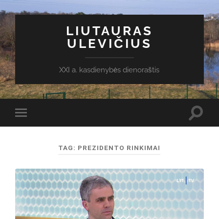
LIUTAURAS
ULEVIČIUS
XXI a. kasdienybės dienoraštis
Toggl
Toggle
search
mobile
field
menu
TAG:
PREZIDENTO RINKIMAI