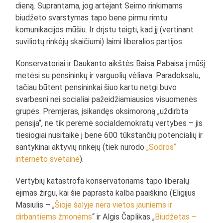
dieną. Suprantama, jog artėjant Seimo rinkimams
biudžeto svarstymas tapo bene pirmu rimtu
komunikacijos mūšiu. Ir drįstu teigti, kad jį (vertinant
suviliotų rinkėjų skaičiumi) laimi liberalios partijos.
Konservatoriai ir Daukanto aikštės Baisa Pabaisa į mūšį
metėsi su pensininkų ir varguolių vėliava. Paradoksalu,
tačiau būtent pensininkai šiuo kartu netgi buvo
svarbesni nei socialiai pažeidžiamiausios visuomenės
grupės. Premjeras, įsikandęs oksimoroną „uždirbta
pensija“, ne tik perėmė socialdemokratų vertybes – jis
tiesiogiai nusitaikė į bene 600 tūkstančių potencialių ir
santykinai aktyvių rinkėjų (tiek nurodo
„Sodros“
interneto svetainė
).
Vertybių katastrofa konservatoriams tapo liberalų
ėjimas žirgu, kai šie paprasta kalba paaiškino (Eligijus
Masiulis – „
Šioje šalyje nėra vietos jauniems ir
dirbantiems žmonėms
“ ir Algis Čaplikas „
Biudžetas –