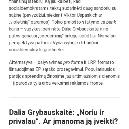
finansinių išteklių. Ką jau kalbėti, kad
socialdemokratams tektų sudarinėti daug sandorių su
sąžine (pavyzdžiui, siekiant Viktor Uspaskich ar
„violetinių“ paramos). Tokio pralošto statymo
va bank
kaina – supykusi perrinkta Dalia Grybauskaitė ir ne
patys geriausi „socdeminių“ rinkėjų įspūdžiai. Nemaloni
perspektyva patogiai Vyriausybėje dirbančiai
socialdemokratų grietinėlei.
Alternatyva – dalyvavimas
pro forma
ir LRP formato
išnaudojimas EP sąrašo protegavimui. Populiariausios
partijos sprendimą žinosime jau artimiausiomis dienomis
– jį parodys tyla arba veiksmai reklamos fronte.
Dalia Grybauskaitė: „Noriu ir
privalau“. Ar įmanoma ją įveikti?