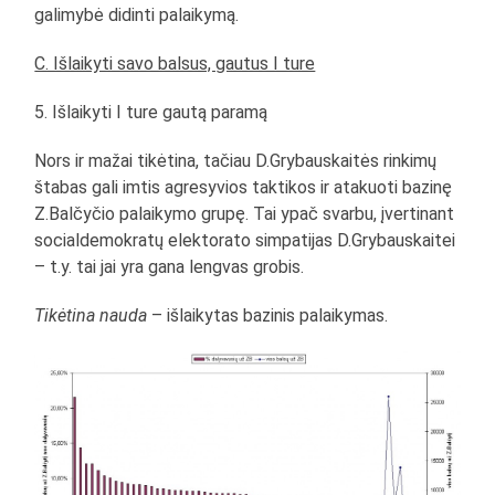
galimybė didinti palaikymą.
C. Išlaikyti savo balsus, gautus I ture
5. Išlaikyti I ture gautą paramą
Nors ir mažai tikėtina, tačiau D.Grybauskaitės rinkimų
štabas gali imtis agresyvios taktikos ir atakuoti bazinę
Z.Balčyčio palaikymo grupę. Tai ypač svarbu, įvertinant
socialdemokratų elektorato simpatijas D.Grybauskaitei
– t.y. tai jai yra gana lengvas grobis.
Tikėtina nauda
– išlaikytas bazinis palaikymas.