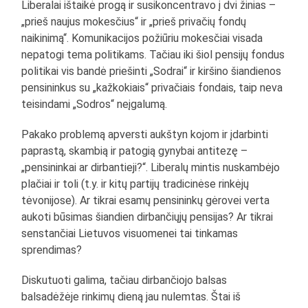
Liberalai ištaikė progą ir susikoncentravo į dvi žinias –
„prieš naujus mokesčius“ ir „prieš privačių fondų
naikinimą“. Komunikacijos požiūriu mokesčiai visada
nepatogi tema politikams. Tačiau iki šiol pensijų fondus
politikai vis bandė priešinti „Sodrai“ ir kiršino šiandienos
pensininkus su „kažkokiais“ privačiais fondais, taip neva
teisindami „Sodros“ neįgalumą.
Pakako problemą apversti aukštyn kojom ir įdarbinti
paprastą, skambią ir patogią gynybai antitezę –
„pensininkai ar dirbantieji?“. Liberalų mintis nuskambėjo
plačiai ir toli (t.y. ir kitų partijų tradicinėse rinkėjų
tėvonijose). Ar tikrai esamų pensininkų gėrovei verta
aukoti būsimas šiandien dirbančiųjų pensijas? Ar tikrai
senstančiai Lietuvos visuomenei tai tinkamas
sprendimas?
Diskutuoti galima, tačiau dirbančiojo balsas
balsadėžėje rinkimų dieną jau nulemtas. Štai iš