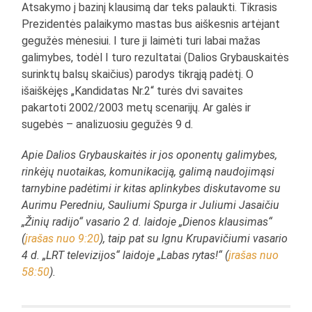
Atsakymo į bazinį klausimą dar teks palaukti. Tikrasis
Prezidentės palaikymo mastas bus aiškesnis artėjant
gegužės mėnesiui. I ture ji laimėti turi labai mažas
galimybes, todėl I turo rezultatai (Dalios Grybauskaitės
surinktų balsų skaičius) parodys tikrąją padėtį. O
išaiškėjęs „Kandidatas Nr.2“ turės dvi savaites
pakartoti 2002/2003 metų scenarijų. Ar galės ir
sugebės – analizuosiu gegužės 9 d.
Apie Dalios Grybauskaitės ir jos oponentų galimybes,
rinkėjų nuotaikas, komunikaciją, galimą naudojimąsi
tarnybine padėtimi ir kitas aplinkybes diskutavome su
Aurimu Peredniu, Sauliumi Spurga ir Juliumi Jasaičiu
„Žinių radijo“ vasario 2 d. laidoje „Dienos klausimas“
(
įrašas nuo 9:20
), taip pat su Ignu Krupavičiumi vasario
4 d. „LRT televizijos“ laidoje „Labas rytas!“ (
įrašas nuo
58:50
).