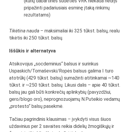
(kurių dabartinės sudėties VRK niekada nedrįs
pripažinti padariusiais esminę įtaką rinkimų
rezultatams)
Tikėtina nauda
– maksimaliai iki 325 tūkst. balsų, realu
tikėtis iki 250 tūkst. balsų.
Iššūkis ir alternatyva
Atsikovojus „socdeminius“ balsus ir surinkus
Uspaskich/Tomaševski/Ropės balsus galima I turo
atotrūkį (429 tūkst. balsų) sumažinti atitinkamai ~140
tūkst. ir ~250 tūkst. balsų. Likusi dalis – apie 40 tūkst.
balsų jau gali būti konkrečių aplinkybių (pavyzdžiui,
gero/blogo oro), neprognozuojamų N.Puteikio vedamų
„protesto“ balsų pasekmė.
Tačiau pagrindinis klausimas – įvykdyti visus šiuos
uždavinius per 2 savaites reikia didelių žmogiškųjų ir