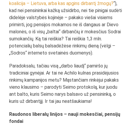
koalicija – Lietuva, arba kas apgins dirbantį žmogų?
“),
kad nei pensininkai kažką užsidirbo, nei tie pinigai sudėti
didelėje valstybės kojinėje – pakako viešai visiems
priminti, jog pensijos mokamos ne iš dangaus ar Dievo
malonės, o iš visų „baltai“ dirbančių ir mokesčius Sodrai
sumokančių. Ką tai reiškia? Tai reiškia 1,3 mln.
potencialių balsų balsadėžėse rinkimų dieną (vėlgi –
„Sodros“ interneto svetainės duomenys).
Paradoksalu, tačiau visą „darbo liaudį“ pamiršo jų
tradiciniai gynėjai. Ar tai ne Achilo kulnas prasidėjusios
rinkimų kampanijos metu? Mąstančiam rinkėjui pakaks
vieno klausimo – parodyti Seimo protokolą, kur juodu
ant balto, kuris Seimo narys balsavo už pensininką, o
kuris už dirbantįjį. Ir tai jau neatšaukiama!
Raudonos liberalų linijos – nauji mokesčiai, pensijų
fondai