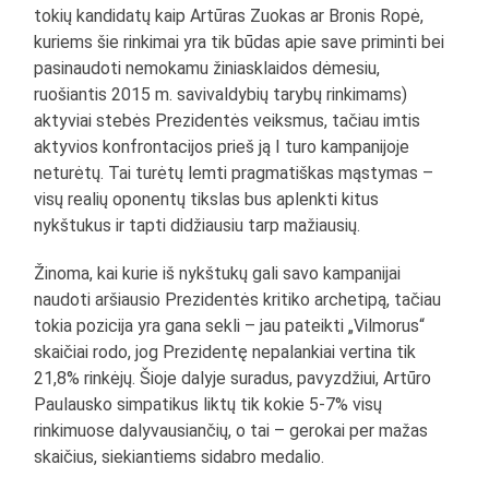
tokių kandidatų kaip Artūras Zuokas ar Bronis Ropė,
kuriems šie rinkimai yra tik būdas apie save priminti bei
pasinaudoti nemokamu žiniasklaidos dėmesiu,
ruošiantis 2015 m. savivaldybių tarybų rinkimams)
aktyviai stebės Prezidentės veiksmus, tačiau imtis
aktyvios konfrontacijos prieš ją I turo kampanijoje
neturėtų. Tai turėtų lemti pragmatiškas mąstymas –
visų realių oponentų tikslas bus aplenkti kitus
nykštukus ir tapti didžiausiu tarp mažiausių.
Žinoma, kai kurie iš nykštukų gali savo kampanijai
naudoti aršiausio Prezidentės kritiko archetipą, tačiau
tokia pozicija yra gana sekli – jau pateikti „Vilmorus“
skaičiai rodo, jog Prezidentę nepalankiai vertina tik
21,8% rinkėjų. Šioje dalyje suradus, pavyzdžiui, Artūro
Paulausko simpatikus liktų tik kokie 5-7% visų
rinkimuose dalyvausiančių, o tai – gerokai per mažas
skaičius, siekiantiems sidabro medalio.