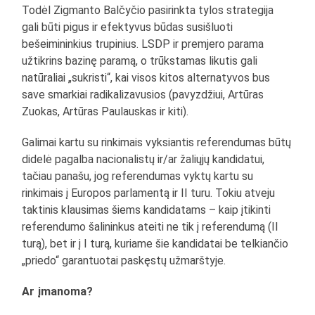
Todėl Zigmanto Balčyčio pasirinkta tylos strategija
gali būti pigus ir efektyvus būdas susišluoti
bešeimininkius trupinius. LSDP ir premjero parama
užtikrins bazinę paramą, o trūkstamas likutis gali
natūraliai „sukristi“, kai visos kitos alternatyvos bus
save smarkiai radikalizavusios (pavyzdžiui, Artūras
Zuokas, Artūras Paulauskas ir kiti).
Galimai kartu su rinkimais vyksiantis referendumas būtų
didelė pagalba nacionalistų ir/ar žaliųjų kandidatui,
tačiau panašu, jog referendumas vyktų kartu su
rinkimais į Europos parlamentą ir II turu. Tokiu atveju
taktinis klausimas šiems kandidatams – kaip įtikinti
referendumo šalininkus ateiti ne tik į referendumą (II
turą), bet ir į I turą, kuriame šie kandidatai be telkiančio
„priedo“ garantuotai paskęstų užmarštyje.
Ar įmanoma?