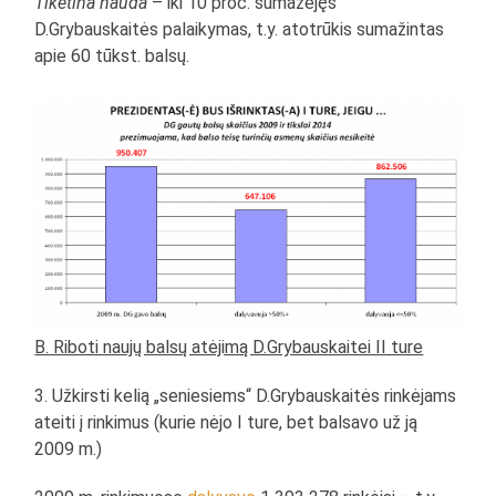
Tikėtina nauda
– iki 10 proc. sumažėjęs
D.Grybauskaitės palaikymas, t.y. atotrūkis sumažintas
apie 60 tūkst. balsų.
B. Riboti naujų balsų atėjimą D.Grybauskaitei II ture
3. Užkirsti kelią „seniesiems“ D.Grybauskaitės rinkėjams
ateiti į rinkimus (kurie nėjo I ture, bet balsavo už ją
2009 m.)