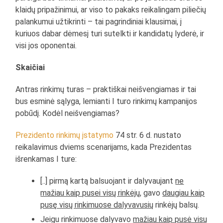
klaidų pripažinimui, ar viso to pakaks reikalingam piliečių
palankumui užtikrinti – tai pagrindiniai klausimai, į
kuriuos dabar dėmesį turi sutelkti ir kandidatų lyderė, ir
visi jos oponentai.
Skaičiai
Antras rinkimų turas – praktiškai neišvengiamas ir tai
bus esminė sąlyga, lemianti I turo rinkimų kampanijos
pobūdį. Kodėl neišvengiamas?
Prezidento rinkimų įstatymo
74 str. 6 d. nustato
reikalavimus dviems scenarijams, kada Prezidentas
išrenkamas I ture:
[..] pirmą kartą balsuojant ir dalyvaujant
ne
mažiau kaip pusei visų rinkėjų
, gavo
daugiau kaip
pusę visų rinkimuose dalyvavusių
rinkėjų balsų.
Jeigu rinkimuose dalyvavo
mažiau kaip pusė visų