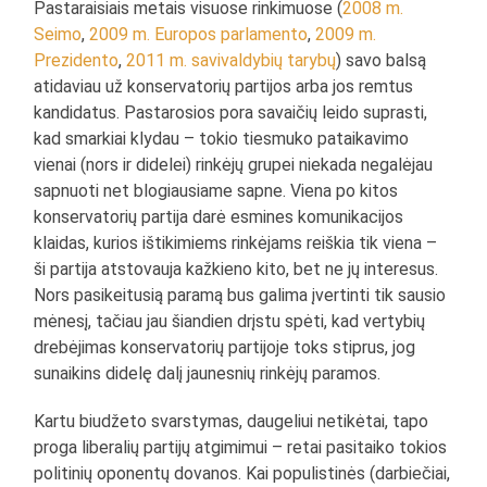
Pastaraisiais metais visuose rinkimuose (
2008 m.
Seimo
,
2009 m. Europos parlamento
,
2009 m.
Prezidento
,
2011 m. savivaldybių tarybų
) savo balsą
atidaviau už konservatorių partijos arba jos remtus
kandidatus. Pastarosios pora savaičių leido suprasti,
kad smarkiai klydau – tokio tiesmuko pataikavimo
vienai (nors ir didelei) rinkėjų grupei niekada negalėjau
sapnuoti net blogiausiame sapne. Viena po kitos
konservatorių partija darė esmines komunikacijos
klaidas, kurios ištikimiems rinkėjams reiškia tik viena –
ši partija atstovauja kažkieno kito, bet ne jų interesus.
Nors pasikeitusią paramą bus galima įvertinti tik sausio
mėnesį, tačiau jau šiandien drįstu spėti, kad vertybių
drebėjimas konservatorių partijoje toks stiprus, jog
sunaikins didelę dalį jaunesnių rinkėjų paramos.
Kartu biudžeto svarstymas, daugeliui netikėtai, tapo
proga liberalių partijų atgimimui – retai pasitaiko tokios
politinių oponentų dovanos. Kai populistinės (darbiečiai,