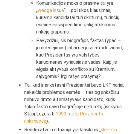
Komunikacijos mokslo prasme tai yra
„
wedge issue
“ – politikos klausimas,
kuriame kandidatai turi skirtumų, turinčių
esminę apsisprendimo galią atskiroms
rinkėjų grupėms.
Pavyzdžiui, šis biografijos faktas (ypač –
jo nutylėjimas) labai negerai atrodo žinant,
kad Prezidentas yra valstybės
kariuomenės vyriausiasis vadas. Kaip jis
elgsis aktyvaus konflikto su Kremliumi
sąlygomis? Irgi rašys prašymą?
Tai, kad ir ankstesni Prezidentai buvo LKP nariai,
nekeičia problemos esmės – tiesiog anksčiau
nebuvo rimto alternatyvaus kandidato, kuris
tokio fakto savo biografijoje neturėtų (išskyrus
Stasį Lozoraitį
1993 metų Prezidento
rinkimuose
).
Bendru atveju situacija yra klasikinis „
skeleto