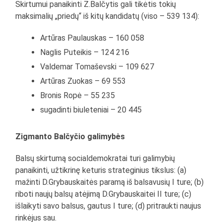
Skirtumui panaikinti Z.Balčytis gali tikėtis tokių
maksimalių „priedų“ iš kitų kandidatų (viso – 539 134):
Artūras Paulauskas – 160 058
Naglis Puteikis – 124 216
Valdemar Tomaševski – 109 627
Artūras Zuokas – 69 553
Bronis Ropė – 55 235
sugadinti biuleteniai – 20 445
Zigmanto Balčyčio galimybės
Balsų skirtumą socialdemokratai turi galimybių
panaikinti, užtikrinę keturis strateginius tikslus: (a)
mažinti D.Grybauskaitės paramą iš balsavusių I ture; (b)
riboti naujų balsų atėjimą D.Grybauskaitei II ture; (c)
išlaikyti savo balsus, gautus I ture; (d) pritraukti naujus
rinkėjus sau.