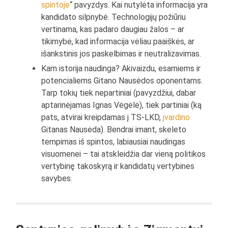
spintoje
“ pavyzdys. Kai nutylėta informacija yra
kandidato silpnybė. Technologijų požiūriu
vertinama, kas padaro daugiau žalos – ar
tikimybė, kad informacija vėliau paaiškės, ar
išankstinis jos paskelbimas ir neutralizavimas.
Kam istorija naudinga? Akivaizdu, esamiems ir
potencialiems Gitano Nausėdos oponentams.
Tarp tokių tiek nepartiniai (pavyzdžiui, dabar
aptarinėjamas Ignas Vėgėlė), tiek partiniai (ką
pats, atvirai kreipdamas į TS-LKD,
įvardino
Gitanas Nausėda). Bendrai imant, skeleto
tempimas iš spintos, labiausiai naudingas
visuomenei – tai atskleidžia dar vieną politikos
vertybinę takoskyrą ir kandidatų vertybines
savybes.