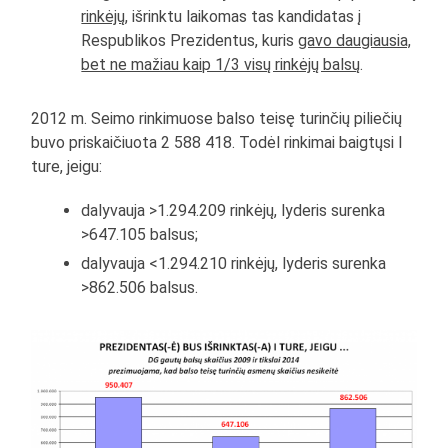
rinkėjų
, išrinktu laikomas tas kandidatas į
Respublikos Prezidentus, kuris
gavo daugiausia,
bet ne mažiau kaip 1/3 visų rinkėjų balsų
.
2012 m. Seimo rinkimuose balso teisę turinčių piliečių
buvo priskaičiuota 2 588 418. Todėl rinkimai baigtųsi I
ture, jeigu:
dalyvauja >1.294.209 rinkėjų, lyderis surenka
>647.105 balsus;
dalyvauja <1.294.210 rinkėjų, lyderis surenka
>862.506 balsus.