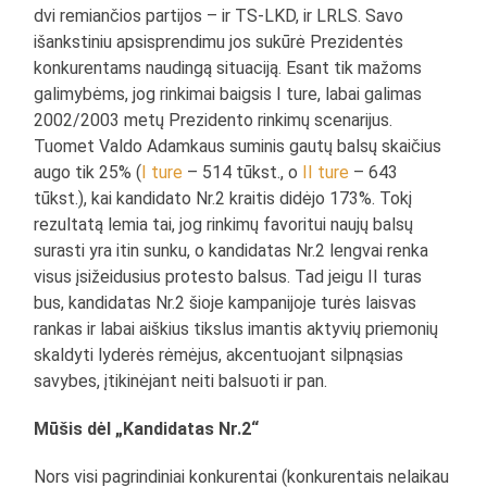
dvi remiančios partijos – ir TS-LKD, ir LRLS. Savo
išankstiniu apsisprendimu jos sukūrė Prezidentės
konkurentams naudingą situaciją. Esant tik mažoms
galimybėms, jog rinkimai baigsis I ture, labai galimas
2002/2003 metų Prezidento rinkimų scenarijus.
Tuomet Valdo Adamkaus suminis gautų balsų skaičius
augo tik 25% (
I ture
– 514 tūkst., o
II ture
– 643
tūkst.), kai kandidato Nr.2 kraitis didėjo 173%. Tokį
rezultatą lemia tai, jog rinkimų favoritui naujų balsų
surasti yra itin sunku, o kandidatas Nr.2 lengvai renka
visus įsižeidusius protesto balsus. Tad jeigu II turas
bus, kandidatas Nr.2 šioje kampanijoje turės laisvas
rankas ir labai aiškius tikslus imantis aktyvių priemonių
skaldyti lyderės rėmėjus, akcentuojant silpnąsias
savybes, įtikinėjant neiti balsuoti ir pan.
Mūšis dėl „Kandidatas Nr.2“
Nors visi pagrindiniai konkurentai (konkurentais nelaikau