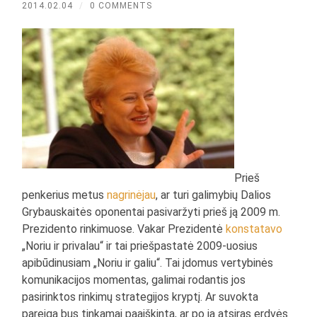
2014.02.04
/
0 COMMENTS
Prieš
penkerius metus
nagrinėjau
, ar turi galimybių Dalios
Grybauskaitės oponentai pasivaržyti prieš ją 2009 m.
Prezidento rinkimuose. Vakar Prezidentė
konstatavo
„Noriu ir privalau“ ir tai priešpastatė 2009-uosius
apibūdinusiam „Noriu ir galiu“. Tai įdomus vertybinės
komunikacijos momentas, galimai rodantis jos
pasirinktos rinkimų strategijos kryptį. Ar suvokta
pareiga bus tinkamai paaiškinta, ar po ja atsiras erdvės