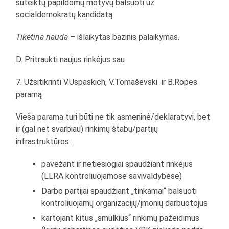
suteiktų papildomų motyvų balsuoti už
socialdemokratų kandidatą.
Tikėtina nauda
– išlaikytas bazinis palaikymas.
D. Pritraukti naujus rinkėjus sau
7. Užsitikrinti V.Uspaskich, V.Tomaševski ir B.Ropės
paramą
Vieša parama turi būti ne tik asmeninė/deklaratyvi, bet
ir (gal net svarbiau) rinkimų štabų/partijų
infrastruktūros:
pavežant ir netiesiogiai spaudžiant rinkėjus
(LLRA kontroliuojamose savivaldybėse)
Darbo partijai spaudžiant „tinkamai“ balsuoti
kontroliuojamų organizacijų/įmonių darbuotojus
kartojant kitus „smulkius“ rinkimų pažeidimus