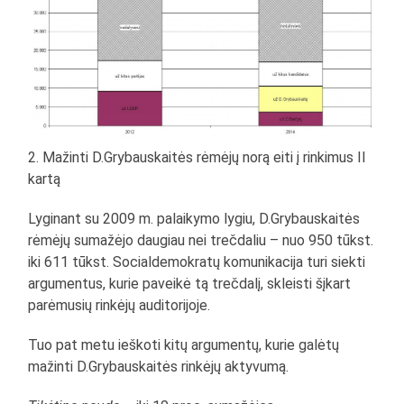
2. Mažinti D.Grybauskaitės rėmėjų norą eiti į rinkimus II
kartą
Lyginant su 2009 m. palaikymo lygiu, D.Grybauskaitės
rėmėjų sumažėjo daugiau nei trečdaliu – nuo 950 tūkst.
iki 611 tūkst. Socialdemokratų komunikacija turi siekti
argumentus, kurie paveikė tą trečdalį, skleisti šįkart
parėmusių rinkėjų auditorijoje.
Tuo pat metu ieškoti kitų argumentų, kurie galėtų
mažinti D.Grybauskaitės rinkėjų aktyvumą.