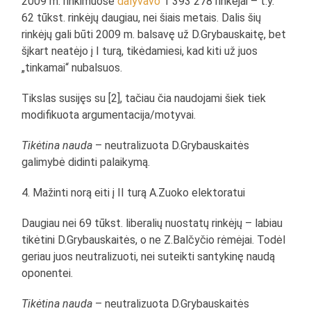
2009 m. rinkimuose
dalyvavo
1 393 278 rinkėjai – t.y.
62 tūkst. rinkėjų daugiau, nei šiais metais. Dalis šių
rinkėjų gali būti 2009 m. balsavę už D.Grybauskaitę, bet
šįkart neatėjo į I turą, tikėdamiesi, kad kiti už juos
„tinkamai“ nubalsuos.
Tikslas susijęs su [2], tačiau čia naudojami šiek tiek
modifikuota argumentacija/motyvai.
Tikėtina nauda
– neutralizuota D.Grybauskaitės
galimybė didinti palaikymą.
4. Mažinti norą eiti į II turą A.Zuoko elektoratui
Daugiau nei 69 tūkst. liberalių nuostatų rinkėjų – labiau
tikėtini D.Grybauskaitės, o ne Z.Balčyčio rėmėjai. Todėl
geriau juos neutralizuoti, nei suteikti santykinę naudą
oponentei.
Tikėtina nauda
– neutralizuota D.Grybauskaitės