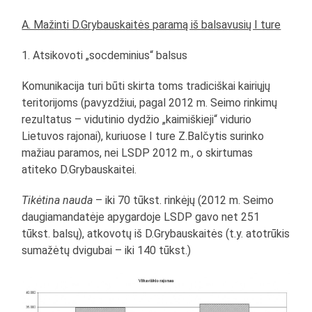
A. Mažinti D.Grybauskaitės paramą iš balsavusių I ture
1. Atsikovoti „socdeminius“ balsus
Komunikacija turi būti skirta toms tradiciškai kairiųjų
teritorijoms (pavyzdžiui, pagal 2012 m. Seimo rinkimų
rezultatus – vidutinio dydžio „kaimiškieji“ vidurio
Lietuvos rajonai), kuriuose I ture Z.Balčytis surinko
mažiau paramos, nei LSDP 2012 m., o skirtumas
atiteko D.Grybauskaitei.
Tikėtina nauda
– iki 70 tūkst. rinkėjų (2012 m. Seimo
daugiamandatėje apygardoje LSDP gavo net 251
tūkst. balsų), atkovotų iš D.Grybauskaitės (t.y. atotrūkis
sumažėtų dvigubai – iki 140 tūkst.)