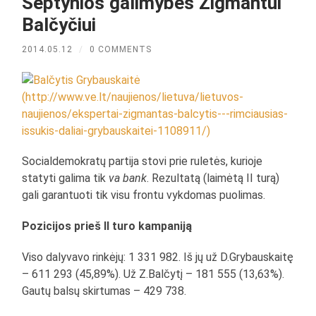
Septynios galimybės Zigmantui
Balčyčiui
2014.05.12
/
0 COMMENTS
Socialdemokratų partija stovi prie ruletės, kurioje
statyti galima tik
va bank
. Rezultatą (laimėtą II turą)
gali garantuoti tik visu frontu vykdomas puolimas.
Pozicijos prieš II turo kampaniją
Viso dalyvavo rinkėjų: 1 331 982. Iš jų už D.Grybauskaitę
– 611 293 (45,89%). Už Z.Balčytį – 181 555 (13,63%).
Gautų balsų skirtumas – 429 738.