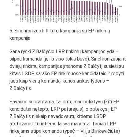
6. Sinchronizuoti II turo kampaniją su EP rinkimų
kampanija
Gana ryški Z.Balčyčio LRP rinkimų kampanijos yda –
silpna komanda (jei iš viso tokia buvo). Sinchronizuojant
dviejų rinkimų kampanijas įmanoma Z.Balčytį susieti su
kitais LSDP sąrašo EP rinkimuose kandidatais ir rodyti
juos kaip vieną komandą, kurios aiškus lyderis –
Z.Balčytis.
Savaime suprantama, tai būtų manipuliatyvu (kiti EP
kandidatai netaptų LRP patarėjais), o patekęs į EP
Z.Balčytis niekaip nevadovautų kitiems LSDP
atstovams, turintiems laisvą mandatą. Tačiau LRP
rinkėjams stipri komanda (ypač – Vilija Blinkevičiūtė)