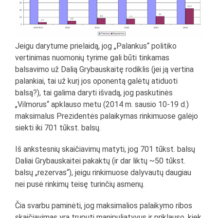
Jeigu darytume prielaidą, jog „Palankus“ politiko
vertinimas nuomonių tyrime gali būti tinkamas
balsavimo už Dalią Grybauskaitę rodiklis (jei ją vertina
palankiai, tai už kurį jos oponentą galėtų atiduoti
balsą?), tai galima daryti išvadą, jog paskutinės
„Vilmorus“ apklauso metu (2014 m. sausio 10-19 d.)
maksimalus Prezidentės palaikymas rinkimuose galėjo
siekti iki 701 tūkst. balsų.
Iš ankstesnių skaičiavimų matyti, jog 701 tūkst. balsų
Daliai Grybauskaitei pakaktų (ir dar liktų ~50 tūkst.
balsų „rezervas“), jeigu rinkimuose dalyvautų daugiau
nei pusė rinkimų teisę turinčių asmenų.
Čia svarbu paminėti, jog maksimalios palaikymo ribos
skaičiavimas yra truputį manipuliatyvus ir priklauso, kiek