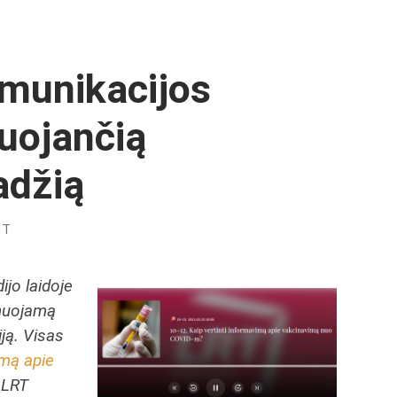
omunikacijos
luojančią
adžią
NT
jo laidoje
anuojamą
ją. Visas
imą apie
 LRT