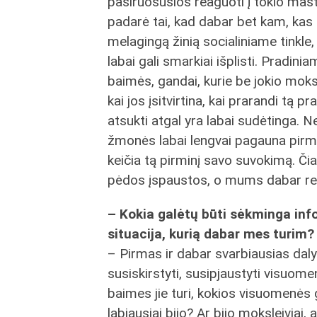
pasiruošusios reaguoti į tokio mast
padarė tai, kad dabar bet kam, kas n
melagingą žinią socialiniame tinkle,
labai gali smarkiai išplisti. Pradini
baimės, gandai, kurie be jokio moksl
kai jos įsitvirtina, kai prarandi tą 
atsukti atgal yra labai sudėtinga. 
žmonės labai lengvai pagauna pirmą 
keičia tą pirminį savo suvokimą. Čia
pėdos įspaustos, o mums dabar reikia 
– Kokia galėtų būti sėkminga inf
situacija, kurią dabar mes turim?
– Pirmas ir dabar svarbiausias daly
susiskirstyti, susipjaustyti visuom
baimes jie turi, kokios visuomenės 
labiausiai bijo? Ar bijo moksleiviai, a