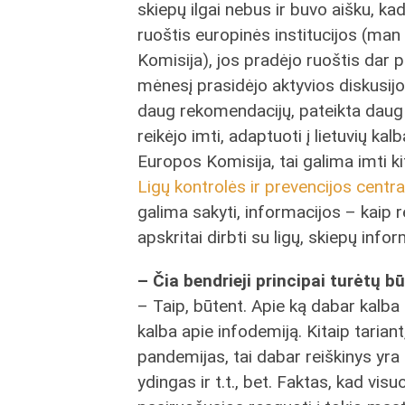
skiepų ilgai nebus ir buvo aišku, k
ruoštis europinės institucijos (man
Komisija), jos pradėjo ruoštis dar 
mėnesį prasidėjo aktyvios diskusijos,
daug rekomendacijų, pateikta daug 
reikėjo imti, adaptuoti į lietuvių ka
Europos Komisija, tai galima imti k
Ligų kontrolės ir prevencijos centra
galima sakyti, informacijos – kaip r
apskritai dirbti su ligų, skiepų infor
– Čia bendrieji principai turėtų b
– Taip, būtent. Apie ką dabar kalba
kalba apie infodemiją. Kitaip tarian
pandemijas, tai dabar reiškinys yra in
ydingas ir t.t., bet. Faktas, kad v