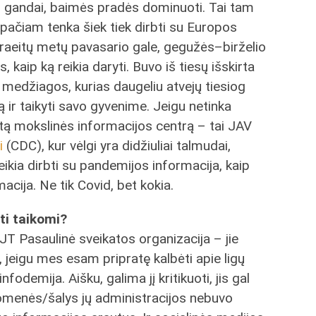
ad gandai, baimės pradės dominuoti. Tai tam
 pačiam tenka šiek tiek dirbti su Europos
praeitų metų pavasario gale, gegužės–birželio
 kaip ką reikia daryti. Buvo iš tiesų išskirta
medžiagos, kurias daugeliu atvejų tiesiog
lbą ir taikyti savo gyvenime. Jeigu netinka
itą mokslinės informacijos centrą – tai JAV
i
(CDC), kur vėlgi yra didžiuliai talmudai,
eikia dirbti su pandemijos informacija, kaip
macija. Ne tik Covid, bet kokia.
ūti taikomi?
 JT Pasaulinė sveikatos organizacija – jie
t, jeigu mes esam pripratę kalbėti apie ligų
fodemija. Aišku, galima jį kritikuoti, jis gal
isuomenės/šalys jų administracijos nebuvo