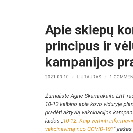
Apie skiepų k
principus ir vė
kampanijos pr
2021.03.10
/
LIUTAURAS
/
1 COMME
Žurnalistė Agnė Skamrakaitė LRT radi
10-12 kalbino apie kovo viduryje pl
pradėti aktyvią vakcinacijos kampani
laidos „
10-12. Kaip vertinti informav
vakcinavimą nuo COVID-19?
“ įrašas