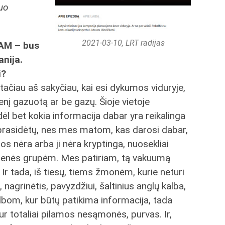
nuo
2021-03-10, LRT radijas
 SAM – bus
anija.
i?
tačiau aš sakyčiau, kai esi dykumos viduryje,
denį gazuotą ar be gazų. Šioje vietoje
ėl bet kokia informacija dabar yra reikalinga
 prasidėtų, nes mes matom, kas darosi dabar,
os nėra arba ji nėra kryptinga, nuosekliai
menės grupėm. Mes patiriam, tą vakuumą
Ir tada, iš tiesų, tiems žmonėm, kurie neturi
 nagrinėtis, pavyzdžiui, šaltinius anglų kalba,
lbom, kur būtų patikima informacija, tada
kur totaliai pilamos nesąmonės, purvas. Ir,