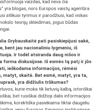
siformuoja vaizdas, kad neva čia
is“ yra blogas, nors Europos vaistų agentūra
si atlikusi tyrimus ir parodžiusi, kad viskas
sąmokslo teorijų skleidimas, pigus būdas
ngai.
lia Grybauskaitė pati pasiskiepijusi sakė,
e, bent jau nacionaliniu lygmeniu, iš
uoja. Ir todėl atsiranda daug nišos ir
a forma diskusijose. Iš esmės tą patį ir jūs
 pati, ieškodama informacijos, rėmėsi
a, matyt, skaitė. Bet esmė, matyt, yra ta,
suprask, yra didžiulis trūkumas?
etuvos, kurie moka tik lietuvių kalbą, istoriškai
iškai, bet rusiškai didžioji dalis informacijos
tikima, korektiška pasiekiama tiktai daugeliu
ziškai, jeigu Europos Sąjungos institucijose.