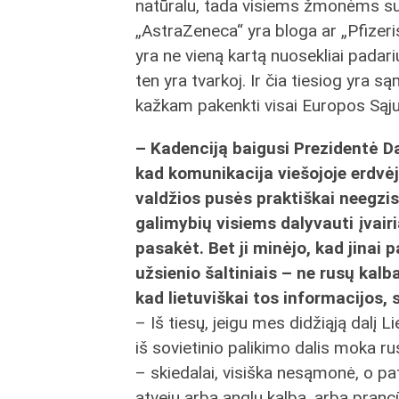
natūralu, tada visiems žmonėms su
„AstraZeneca“ yra bloga ar „Pfizer
yra ne vieną kartą nuosekliai padariu
ten yra tvarkoj. Ir čia tiesiog yra 
kažkam pakenkti visai Europos Sąju
– Kadenciją baigusi Prezidentė Da
kad komunikacija viešojoje erdvėj
valdžios pusės praktiškai neegzist
galimybių visiems dalyvauti įvairi
pasakėt. Bet ji minėjo, kad jinai
užsienio šaltiniais – ne rusų kalb
kad lietuviškai tos informacijos, 
– Iš tiesų, jeigu mes didžiąją dalį Li
iš sovietinio palikimo dalis moka rus
– skiedalai, visiška nesąmonė, o pa
atvejų arba anglų kalba, arba prancū