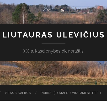
LIUTAURAS ULEVIČIUS
XXI a. kasdienybės dienoraštis
VIEŠOS KALBOS
DARBAI (RYŠIAI SU VISUOMENE ETC.)