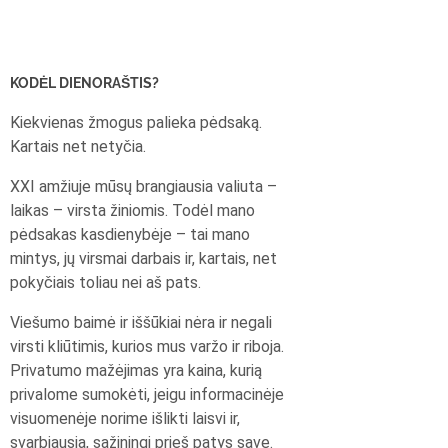
KODĖL DIENORAŠTIS?
Kiekvienas žmogus palieka pėdsaką.
Kartais net netyčia.
XXI amžiuje mūsų brangiausia valiuta –
laikas – virsta žiniomis. Todėl mano
pėdsakas kasdienybėje – tai mano
mintys, jų virsmai darbais ir, kartais, net
pokyčiais toliau nei aš pats.
Viešumo baimė ir iššūkiai nėra ir negali
virsti kliūtimis, kurios mus varžo ir riboja.
Privatumo mažėjimas yra kaina, kurią
privalome sumokėti, jeigu informacinėje
visuomenėje norime išlikti laisvi ir,
svarbiausia, sąžiningi prieš patys save.