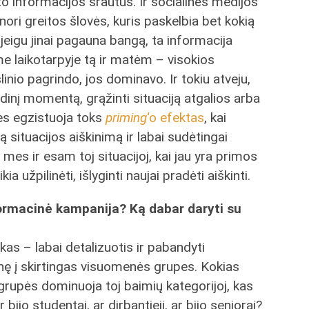
o informacijos srautus. Ir socialinės medijos
ori greitos šlovės, kuris paskelbia bet kokią
 jeigu jinai pagauna bangą, ta informacija
ame laikotarpyje tą ir matėm – visokios
inio pagrindo, jos dominavo. Ir tokiu atveju,
pradinį momentą, grąžinti situaciją atgalios arba
Nes egzistuoja toks
priming
‘o efektas
, kai
situacijos aiškinimą ir labai sudėtingai
 mes ir esam toj situacijoj, kai jau yra primos
užpilinėti, išlyginti naujai pradėti aiškinti.
ormacinė kampanija? Ką dabar daryti su
kas – labai detalizuotis ir pabandyti
enę į skirtingas visuomenės grupes. Kokias
grupės dominuoja toj baimių kategorijoj, kas
r bijo studentai, ar dirbantieji, ar bijo senjorai?