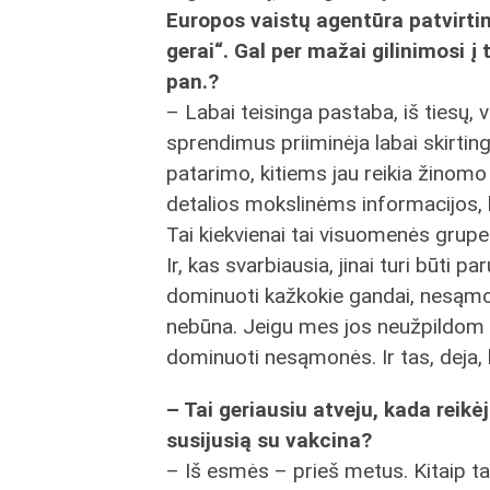
Europos vaistų agentūra patvirtin
gerai“. Gal per mažai gilinimosi į t
pan.?
– Labai teisinga pastaba, iš tiesų, vi
sprendimus priiminėja labai skirtin
patarimo, kitiems jau reikia žinom
detalios mokslinėms informacijos, ku
Tai kiekvienai tai visuomenės grupei
Ir, kas svarbiausia, jinai turi būti p
dominuoti kažkokie gandai, nesąmo
nebūna. Jeigu mes jos neužpildom 
dominuoti nesąmonės. Ir tas, deja, 
– Tai geriausiu atveju, kada reik
susijusią su vakcina?
– Iš esmės – prieš metus. Kitaip ta