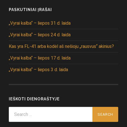
PASKUTINIAI ĮRAŠAI
„Vyrai kalba“ – liepos 31 d. laida
„Vyrai kalba“ – liepos 24 d. laida
Kas yra FL-41 arba kodėl aš nešioju „rausvus“ akinius?
„Vyrai kalba“ – liepos 17 d. laida
„Vyrai kalba“ – liepos 3 d. laida
IEŠKOTI DIENORAŠTYJE
Search
for: