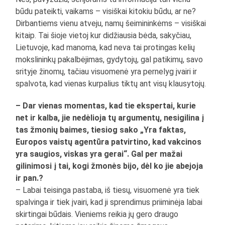
būdu pateikti, vaikams – visiškai kitokiu būdu, ar ne?
Dirbantiems vienu atveju, namų šeimininkėms – visiškai
kitaip. Tai šioje vietoj kur didžiausia bėda, sakyčiau,
Lietuvoje, kad manoma, kad neva tai protingas kelių
mokslininkų pakalbėjimas, gydytojų, gal patikimų, savo
srityje žinomų, tačiau visuomenė yra pernelyg įvairi ir
spalvota, kad vienas kurpalius tiktų ant visų klausytojų.
– Dar vienas momentas, kad tie ekspertai, kurie
net ir kalba, jie nedėlioja tų argumentų, nesigilina į
tas žmonių baimes, tiesiog sako „Yra faktas,
Europos vaistų agentūra patvirtino, kad vakcinos
yra saugios, viskas yra gerai“. Gal per mažai
gilinimosi į tai, kogi žmonės bijo, dėl ko jie abejoja
ir pan.?
– Labai teisinga pastaba, iš tiesų, visuomenė yra tiek
spalvinga ir tiek įvairi, kad ji sprendimus priiminėja labai
skirtingai būdais. Vieniems reikia jų gero draugo