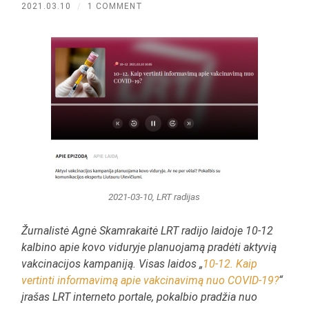
2021.03.10
/
1 COMMENT
2021-03-10, LRT radijas
Žurnalistė Agnė Skamrakaitė LRT radijo laidoje 10-12
kalbino apie kovo viduryje planuojamą pradėti aktyvią
vakcinacijos kampaniją. Visas laidos „
10-12. Kaip
vertinti informavimą apie vakcinavimą nuo COVID-19?
“
įrašas LRT interneto portale, pokalbio pradžia nuo