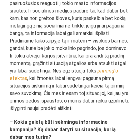
pasiruošusios reaguoti į tokio masto informacijos
srautus. Ir socialinės medijos padarė tai, kad dabar bet
kam, kas nori greitos šlovės, kuris paskelbia bet kokią
melagingą žinią socialiniame tinkle, jeigu jinai pagauna
bangą, ta informacija labai gali smarkiai išplisti.
Pradiniame laikotarpyje tą ir matėm – visokios baimės,
gandai, kurie be jokio mokslinio pagrindo, jos dominavo.
Ir tokiu atveju, kai jos įsitvirtina, kai prarandi tą pradinį
momentą, grąžinti situaciją atgalios arba atsukti atgal
yra labai sudėtinga. Nes egzistuoja toks
priming
‘o
efektas
, kai žmonės labai lengvai pagauna pirmą
situacijos aiškinimą ir labai sudėtingai keičia tą pirminį
savo suvokimą. Čia mes ir esam toj situacijoj, kai jau yra
primos pėdos įspaustos, o mums dabar reikia užpilinėti,
išlyginti naujai pradėti aiškinti.
– Kokia galėtų būti sėkminga informacinė
kampanija? Ką dabar daryti su situacija, kurią
dabar mes turim?