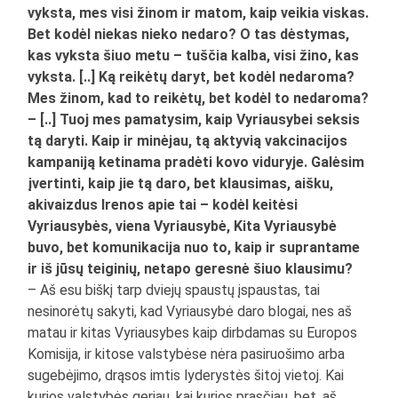
vyksta, mes visi žinom ir matom, kaip veikia viskas.
Bet kodėl niekas nieko nedaro? O tas dėstymas,
kas vyksta šiuo metu – tuščia kalba, visi žino, kas
vyksta. [..] Ką reikėtų daryt, bet kodėl nedaroma?
Mes žinom, kad to reikėtų, bet kodėl to nedaroma?
– [..] Tuoj mes pamatysim, kaip Vyriausybei seksis
tą daryti. Kaip ir minėjau, tą aktyvią vakcinacijos
kampaniją ketinama pradėti kovo viduryje. Galėsim
įvertinti, kaip jie tą daro, bet klausimas, aišku,
akivaizdus Irenos apie tai – kodėl keitėsi
Vyriausybės, viena Vyriausybė, Kita Vyriausybė
buvo, bet komunikacija nuo to, kaip ir suprantame
ir iš jūsų teiginių, netapo geresnė šiuo klausimu?
– Aš esu biškį tarp dviejų spaustų įspaustas, tai
nesinorėtų sakyti, kad Vyriausybė daro blogai, nes aš
matau ir kitas Vyriausybes kaip dirbdamas su Europos
Komisija, ir kitose valstybėse nėra pasiruošimo arba
sugebėjimo, drąsos imtis lyderystės šitoj vietoj. Kai
kurios valstybės geriau, kai kurios prasčiau, bet, aš