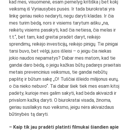
kad mes, visuomenė, esam pernelyg kritiška į bet kokį
veiksmą iš Vyriausybės pusės. Ir tada biurokratai yra
linkę geriau nieko nedaryti, negu daryti klaidas. Ir čia
mes turim bėdą, nors ir visiems tarytum aišku „na,
reikėtų visiems pasakyti, kad čia netiesa, čia melas ir
t.t.“, bet tam, kad greitai pradėt daryt, reikėjo
sprendimų, reikėjo investicijų, reikėjo pinigų. Tie pinigai
tarsi buvo, bet vėlgi, juos išleisi – o jeigu čia niekas
jokio naudos nepamatys? Dabar mes matom, kad tie
gandai daro bėdą, o jeigu kažkas būtų padaręs praeitais
metais prevencinius veiksmus, tie gandai nebūtų
paplitę ir būtum sakę „O! Tuščiai išleido milijonus eurų,
o čia nieko nebuvo“. Tai dabar šiek tiek mes esam kitoj
padėty, kurioje mes galim sakyti, kad bėda akivaizdi ir
privalom kažką daryti. O biurokratai visada, žinoma,
geriau susilaikys nuo veiksmo, jeigu nėra akivaizdaus
būtinybės tą daryti.
– Kaip tik jau pradėti platinti filmukai šiandien apie