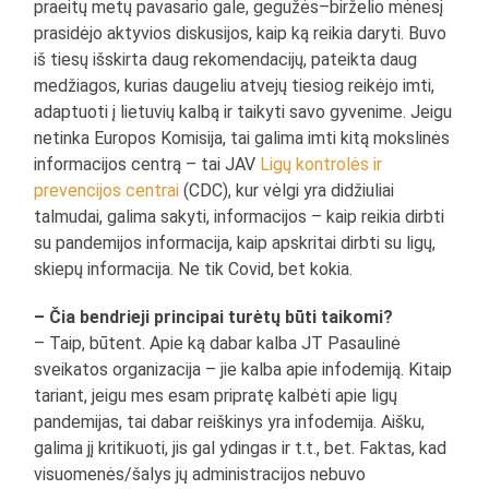
praeitų metų pavasario gale, gegužės–birželio mėnesį
prasidėjo aktyvios diskusijos, kaip ką reikia daryti. Buvo
iš tiesų išskirta daug rekomendacijų, pateikta daug
medžiagos, kurias daugeliu atvejų tiesiog reikėjo imti,
adaptuoti į lietuvių kalbą ir taikyti savo gyvenime. Jeigu
netinka Europos Komisija, tai galima imti kitą mokslinės
informacijos centrą – tai JAV
Ligų kontrolės ir
prevencijos centrai
(CDC), kur vėlgi yra didžiuliai
talmudai, galima sakyti, informacijos – kaip reikia dirbti
su pandemijos informacija, kaip apskritai dirbti su ligų,
skiepų informacija. Ne tik Covid, bet kokia.
– Čia bendrieji principai turėtų būti taikomi?
– Taip, būtent. Apie ką dabar kalba JT Pasaulinė
sveikatos organizacija – jie kalba apie infodemiją. Kitaip
tariant, jeigu mes esam pripratę kalbėti apie ligų
pandemijas, tai dabar reiškinys yra infodemija. Aišku,
galima jį kritikuoti, jis gal ydingas ir t.t., bet. Faktas, kad
visuomenės/šalys jų administracijos nebuvo