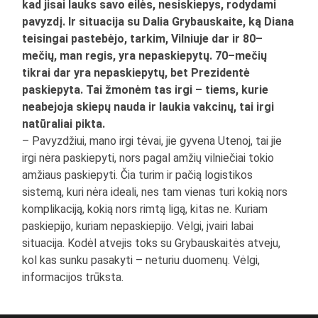
kad jisai lauks savo eilės, nesiskiepys, rodydami
pavyzdį. Ir situacija su Dalia Grybauskaite, ką Diana
teisingai pastebėjo, tarkim, Vilniuje dar ir 80–
mečių, man regis, yra nepaskiepytų. 70–mečių
tikrai dar yra nepaskiepytų, bet Prezidentė
paskiepyta. Tai žmonėm tas irgi – tiems, kurie
neabejoja skiepų nauda ir laukia vakcinų, tai irgi
natūraliai pikta.
– Pavyzdžiui, mano irgi tėvai, jie gyvena Utenoj, tai jie
irgi nėra paskiepyti, nors pagal amžių vilniečiai tokio
amžiaus paskiepyti. Čia turim ir pačią logistikos
sistemą, kuri nėra ideali, nes tam vienas turi kokią nors
komplikaciją, kokią nors rimtą ligą, kitas ne. Kuriam
paskiepijo, kuriam nepaskiepijo. Vėlgi, įvairi labai
situacija. Kodėl atvejis toks su Grybauskaitės atveju,
kol kas sunku pasakyti – neturiu duomenų. Vėlgi,
informacijos trūksta.