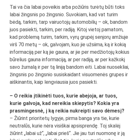
Tai va čia labai poveikis arba požiūris turėtų būti toks
labai žingsnis po žingsnio. Suvokiam, kad vat turim
bėdą, tarkim, tarp vairuotojų automobilių – ok, bandom
juos pasiekti, tarkim, per radiją. Kitoj vietoj pamatom,
kad problemą turim, tarkim, vyrų grupėj senjorų amžiuje
virš 70 metų – ok, galvojam, kuo jie užsiima, ką ir kokią
informaciją per ką jie gauna, ar jie per medžiotojų kokius
būrelius gauna informaciją, ar per radiją, ar per kažkokį
savo žurnalą ir per tą liniją bandom eiti. Labai nuosekliai,
žingsnis po žingsnio susiskaidant visuomenės grupes ir
aiškinantis, kaip lengviausia juos pasiekti.
– O reikia įtikinėti tuos, kurie abejoja, ar tuos,
kurie galvoja, kad nereikia skiepytis? Kokia yra
prasmingesnė, į ką reikia nukreipti savo dėmesį?
– Žiūrint prioritetų lygyje, pirma banga yra tie, kurie
neutralūs, kurie nėra visiškai apsisprendę. Toj skalėj
žiūrint „labai už“, „labai prieš“. Jie jau turi nuomonę ir ją