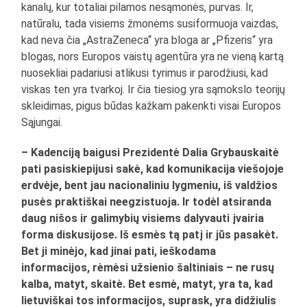
kanalų, kur totaliai pilamos nesąmonės, purvas. Ir,
natūralu, tada visiems žmonėms susiformuoja vaizdas,
kad neva čia „AstraZeneca“ yra bloga ar „Pfizeris“ yra
blogas, nors Europos vaistų agentūra yra ne vieną kartą
nuosekliai padariusi atlikusi tyrimus ir parodžiusi, kad
viskas ten yra tvarkoj. Ir čia tiesiog yra sąmokslo teorijų
skleidimas, pigus būdas kažkam pakenkti visai Europos
Sąjungai.
– Kadenciją baigusi Prezidentė Dalia Grybauskaitė
pati pasiskiepijusi sakė, kad komunikacija viešojoje
erdvėje, bent jau nacionaliniu lygmeniu, iš valdžios
pusės praktiškai neegzistuoja. Ir todėl atsiranda
daug nišos ir galimybių visiems dalyvauti įvairia
forma diskusijose. Iš esmės tą patį ir jūs pasakėt.
Bet ji minėjo, kad jinai pati, ieškodama
informacijos, rėmėsi užsienio šaltiniais – ne rusų
kalba, matyt, skaitė. Bet esmė, matyt, yra ta, kad
lietuviškai tos informacijos, suprask, yra didžiulis