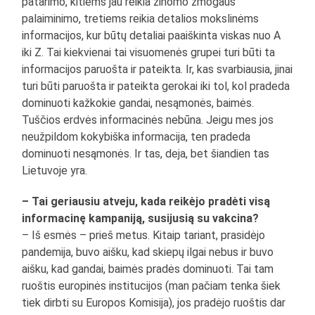
patarimo, kitiems jau reikia žinomo žmogaus
palaiminimo, tretiems reikia detalios mokslinėms
informacijos, kur būtų detaliai paaiškinta viskas nuo A
iki Z. Tai kiekvienai tai visuomenės grupei turi būti ta
informacijos paruošta ir pateikta. Ir, kas svarbiausia, jinai
turi būti paruošta ir pateikta gerokai iki tol, kol pradeda
dominuoti kažkokie gandai, nesąmonės, baimės.
Tuščios erdvės informacinės nebūna. Jeigu mes jos
neužpildom kokybiška informacija, ten pradeda
dominuoti nesąmonės. Ir tas, deja, bet šiandien tas
Lietuvoje yra.
– Tai geriausiu atveju, kada reikėjo pradėti visą
informacinę kampaniją, susijusią su vakcina?
– Iš esmės – prieš metus. Kitaip tariant, prasidėjo
pandemija, buvo aišku, kad skiepų ilgai nebus ir buvo
aišku, kad gandai, baimės pradės dominuoti. Tai tam
ruoštis europinės institucijos (man pačiam tenka šiek
tiek dirbti su Europos Komisija), jos pradėjo ruoštis dar