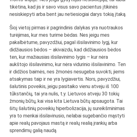
tikėtina, kad jis ir savo visus savo pacientus įtikinės
nesiskiepyti arba bent jau netiesiogiai darys tokią įtaką.
Šioj vietoj pirmas ir pagrindinis dalykas yra nuotraukos
turėjimas, kur mes turime bėdas. Nes jeigu mes
pakalbėtume, pavyzdžiui, pagal išsilavinimo lygį, kur
didžiausios bėdos – akivaizdu, kad didžiausios bėdos
ten, kur mažiausias išsilavinimo lygis – kur nėra
aukštojo išsilavinimo, kur nėra vidurinio išsilavinimo. Ten
ir didžios baimės, nes žmonės nesugeba suvokti, jiems
atsakymas taip ir ne yra lygiavertis. Nors, pavyzdžiui,
šalutinis poveikis, jeigu pasitaiko vienu atveju iš 100
tūkstančių, tai yra nulis, t.y. Lietuvos atveju 30 tokių
žmonių būtų, kai visa kita Lietuva būtų apsaugota. Tai
šitų šalutinių poveikių hiperbolizacija, jų sureikšminimas
yra to menkai išsilavinusio, nelabai sugebančio mąstyti
apie realų pavojaus mastą ir realų realią įrankių arba
sprendimų galią naudą.