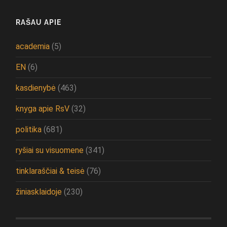
RAŠAU APIE
academia
(5)
EN
(6)
kasdienybė
(463)
knyga apie RsV
(32)
politika
(681)
ryšiai su visuomene
(341)
tinklaraščiai & teisė
(76)
žiniasklaidoje
(230)