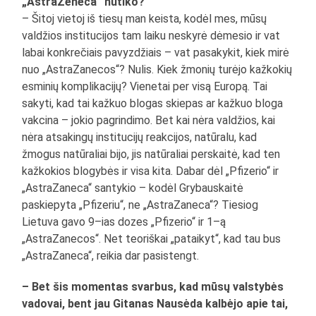
„AstraZeneca“ nutiko?
– Šitoj vietoj iš tiesų man keista, kodėl mes, mūsų
valdžios institucijos tam laiku neskyrė dėmesio ir vat
labai konkrečiais pavyzdžiais – vat pasakykit, kiek mirė
nuo „AstraZanecos“? Nulis. Kiek žmonių turėjo kažkokių
esminių komplikacijų? Vienetai per visą Europą. Tai
sakyti, kad tai kažkuo blogas skiepas ar kažkuo bloga
vakcina – jokio pagrindimo. Bet kai nėra valdžios, kai
nėra atsakingų institucijų reakcijos, natūralu, kad
žmogus natūraliai bijo, jis natūraliai perskaitė, kad ten
kažkokios blogybės ir visa kita. Dabar dėl „Pfizerio“ ir
„AstraZaneca“ santykio – kodėl Grybauskaitė
paskiepyta „Pfizeriu“, ne „AstraZaneca“? Tiesiog
Lietuva gavo 9–ias dozes „Pfizerio“ ir 1–ą
„AstraZanecos“. Net teoriškai „pataikyt“, kad tau bus
„AstraZaneca“, reikia dar pasistengt.
– Bet šis momentas svarbus, kad mūsų valstybės
vadovai, bent jau Gitanas Nausėda kalbėjo apie tai,