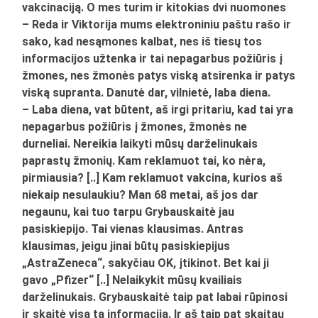
vakcinaciją. O mes turim ir kitokias dvi nuomones
– Reda ir Viktorija mums elektroniniu paštu rašo ir
sako, kad nesąmones kalbat, nes iš tiesų tos
informacijos užtenka ir tai nepagarbus požiūris į
žmones, nes žmonės patys viską atsirenka ir patys
viską supranta. Danutė dar, vilnietė, laba diena.
– Laba diena, vat būtent, aš irgi pritariu, kad tai yra
nepagarbus požiūris į žmones, žmonės ne
durneliai. Nereikia laikyti mūsų darželinukais
paprastų žmonių. Kam reklamuot tai, ko nėra,
pirmiausia? [..] Kam reklamuot vakcina, kurios aš
niekaip nesulaukiu? Man 68 metai, aš jos dar
negaunu, kai tuo tarpu Grybauskaitė jau
pasiskiepijo. Tai vienas klausimas. Antras
klausimas, jeigu jinai būtų pasiskiepijus
„AstraZeneca“, sakyčiau OK, įtikinot. Bet kai ji
gavo „Pfizer“ [..] Nelaikykit mūsų kvailiais
darželinukais. Grybauskaitė taip pat labai rūpinosi
ir skaitė visą tą informaciją. Ir aš taip pat skaitau