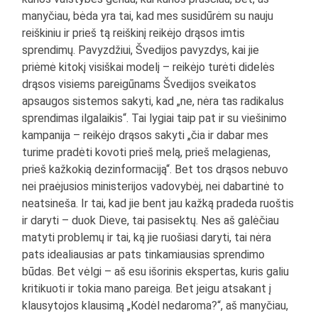
manyčiau, bėda yra tai, kad mes susidūrėm su nauju
reiškiniu ir prieš tą reiškinį reikėjo drąsos imtis
sprendimų. Pavyzdžiui, Švedijos pavyzdys, kai jie
priėmė kitokį visiškai modelį – reikėjo turėti didelės
drąsos visiems pareigūnams Švedijos sveikatos
apsaugos sistemos sakyti, kad „ne, nėra tas radikalus
sprendimas ilgalaikis“. Tai lygiai taip pat ir su viešinimo
kampanija – reikėjo drąsos sakyti „čia ir dabar mes
turime pradėti kovoti prieš melą, prieš melagienas,
prieš kažkokią dezinformaciją“. Bet tos drąsos nebuvo
nei praėjusios ministerijos vadovybėj, nei dabartinė to
neatsineša. Ir tai, kad jie bent jau kažką pradeda ruoštis
ir daryti – duok Dieve, tai pasisektų. Nes aš galėčiau
matyti problemų ir tai, ką jie ruošiasi daryti, tai nėra
pats idealiausias ar pats tinkamiausias sprendimo
būdas. Bet vėlgi – aš esu išorinis ekspertas, kuris galiu
kritikuoti ir tokia mano pareiga. Bet jeigu atsakant į
klausytojos klausimą „Kodėl nedaroma?“, aš manyčiau,