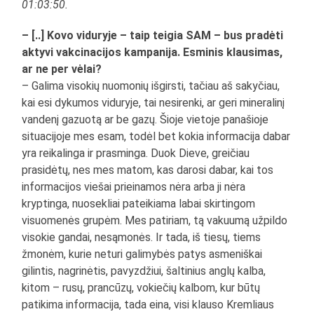
01:03:50.
– [..] Kovo viduryje – taip teigia SAM – bus pradėti
aktyvi vakcinacijos kampanija. Esminis klausimas,
ar ne per vėlai?
– Galima visokių nuomonių išgirsti, tačiau aš sakyčiau,
kai esi dykumos viduryje, tai nesirenki, ar geri mineralinį
vandenį gazuotą ar be gazų. Šioje vietoje panašioje
situacijoje mes esam, todėl bet kokia informacija dabar
yra reikalinga ir prasminga. Duok Dieve, greičiau
prasidėtų, nes mes matom, kas darosi dabar, kai tos
informacijos viešai prieinamos nėra arba ji nėra
kryptinga, nuosekliai pateikiama labai skirtingom
visuomenės grupėm. Mes patiriam, tą vakuumą užpildo
visokie gandai, nesąmonės. Ir tada, iš tiesų, tiems
žmonėm, kurie neturi galimybės patys asmeniškai
gilintis, nagrinėtis, pavyzdžiui, šaltinius anglų kalba,
kitom – rusų, prancūzų, vokiečių kalbom, kur būtų
patikima informacija, tada eina, visi klauso Kremliaus