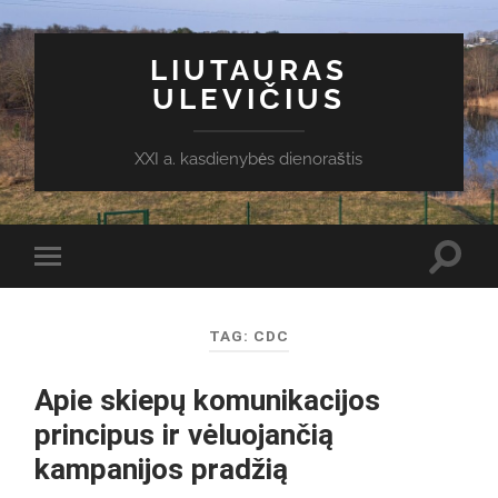
LIUTAURAS
ULEVIČIUS
XXI a. kasdienybės dienoraštis
Toggl
Toggle
search
mobile
field
menu
TAG:
CDC
Apie skiepų komunikacijos
principus ir vėluojančią
kampanijos pradžią