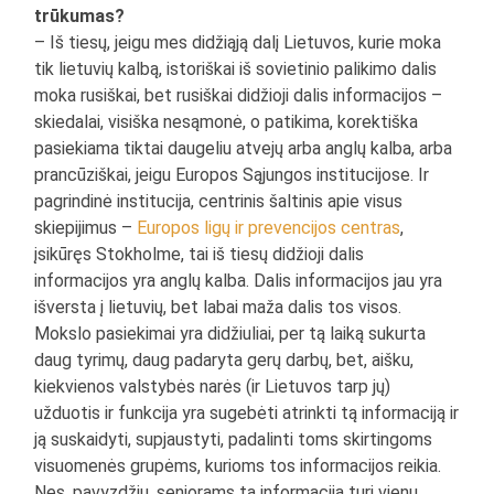
trūkumas?
– Iš tiesų, jeigu mes didžiąją dalį Lietuvos, kurie moka
tik lietuvių kalbą, istoriškai iš sovietinio palikimo dalis
moka rusiškai, bet rusiškai didžioji dalis informacijos –
skiedalai, visiška nesąmonė, o patikima, korektiška
pasiekiama tiktai daugeliu atvejų arba anglų kalba, arba
prancūziškai, jeigu Europos Sąjungos institucijose. Ir
pagrindinė institucija, centrinis šaltinis apie visus
skiepijimus –
Europos ligų ir prevencijos centras
,
įsikūręs Stokholme, tai iš tiesų didžioji dalis
informacijos yra anglų kalba. Dalis informacijos jau yra
išversta į lietuvių, bet labai maža dalis tos visos.
Mokslo pasiekimai yra didžiuliai, per tą laiką sukurta
daug tyrimų, daug padaryta gerų darbų, bet, aišku,
kiekvienos valstybės narės (ir Lietuvos tarp jų)
užduotis ir funkcija yra sugebėti atrinkti tą informaciją ir
ją suskaidyti, supjaustyti, padalinti toms skirtingoms
visuomenės grupėms, kurioms tos informacijos reikia.
Nes, pavyzdžiu, senjorams ta informacija turi vienu