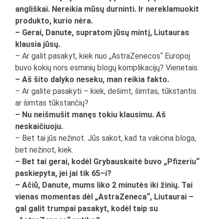
angliškai. Nereikia mūsų durninti. Ir nereklamuokit
produkto, kurio nėra.
– Gerai, Danute, supratom jūsų mintį, Liutauras
klausia jūsų.
– Ar galit pasakyt, kiek nuo „AstraZenecos“ Europoj
buvo kokių nors esminių blogų komplikacijų? Vienetais.
– Aš šito dalyko neseku, man reikia fakto.
– Ar galite pasakyti – kiek, dešimt, šimtas, tūkstantis
ar šimtas tūkstančių?
– Nu neišmušit manęs tokiu klausimu. Aš
neskaičiuoju.
– Bet tai jūs nežinot. Jūs sakot, kad ta vakcina bloga,
bet nežinot, kiek.
– Bet tai gerai, kodėl Grybauskaitė buvo „Pfizeriu“
paskiepyta, jei jai tik 65–i?
– Ačiū, Danute, mums liko 2 minutės iki žinių. Tai
vienas momentas dėl „AstraZeneca“, Liutaurai –
gal galit trumpai pasakyt, kodėl taip su