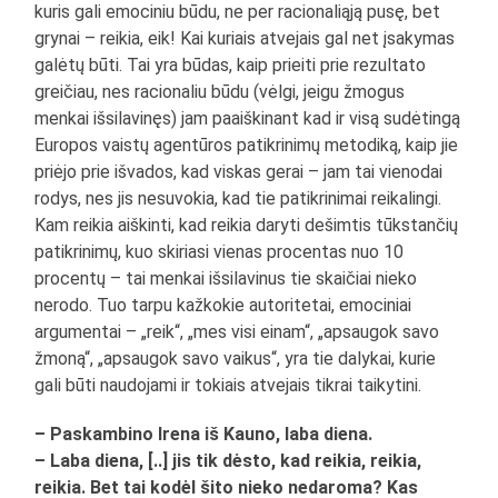
kuris gali emociniu būdu, ne per racionaliąją pusę, bet
grynai – reikia, eik! Kai kuriais atvejais gal net įsakymas
galėtų būti. Tai yra būdas, kaip prieiti prie rezultato
greičiau, nes racionaliu būdu (vėlgi, jeigu žmogus
menkai išsilavinęs) jam paaiškinant kad ir visą sudėtingą
Europos vaistų agentūros patikrinimų metodiką, kaip jie
priėjo prie išvados, kad viskas gerai – jam tai vienodai
rodys, nes jis nesuvokia, kad tie patikrinimai reikalingi.
Kam reikia aiškinti, kad reikia daryti dešimtis tūkstančių
patikrinimų, kuo skiriasi vienas procentas nuo 10
procentų – tai menkai išsilavinus tie skaičiai nieko
nerodo. Tuo tarpu kažkokie autoritetai, emociniai
argumentai – „reik“, „mes visi einam“, „apsaugok savo
žmoną“, „apsaugok savo vaikus“, yra tie dalykai, kurie
gali būti naudojami ir tokiais atvejais tikrai taikytini.
– Paskambino Irena iš Kauno, laba diena.
– Laba diena, [..] jis tik dėsto, kad reikia, reikia,
reikia. Bet tai kodėl šito nieko nedaroma? Kas