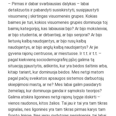
– Pirmas ir dabar svarbiausias dalykas – labai
detalizuotis ir pabandyti susiskirstyti, susipjaustyti
visuomenę į skirtingas visuomenės grupes. Kokias
baimes jie turi, kokios visuomenės grupės dominuoja toj
baimių kategorijoj, kas labiausiai bijo? Ar bijo moksleiviai,
ar bijo studentai, ar dirbantieji, ar bijo senjorai? Ar bijo
lietuvių kalbą naudojantys, ar bijo rusų kalbą
naudojantys, ar bijo anglų kalbą naudojantys? Ar jie
gyvena rajonų centruose, ar miestuose. Ir t.t. ir t.t. –
pagal kiekvieną sociodemografinį pjūvį galima tą
situaciją pjaustytis, aiškintis, kur yra bėdos šaltinis arba,
kitaip tariant, kur dominuoja bėdos. Mes netgi matom
pagal pačių sveikatos apsaugos sistemos darbuotojų
skiepijimosi mastą, ar ne? Mes labai galim pasidaryti
žemėlapį, kur dominuoja gandai ir sąmokslo teorijos?
Galima atskira ligonines netgi rajonų lygyje išskirti –
vienos raudonos, kitos žalios. Tai jau ir tai yra tam tikras
signalas, nes ligoninės yra tam tikras pirmas karys tam
fronto linijoje. Nes jeigu gydytojas nesiskiepija, tai labai