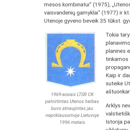
mėsos kombinatui“ (1975), „Utenos
vaisvandenių gamyklai“ (1977) ir kt
Utenoje gyveno beveik 35 tūkst. gy
Tokia tary
planavimo 
planinės 
tinkamos 
propagando
Kaip ir da
suteikė U
aštuonka
1969-aisiais LTSR CK
patvirtintas Utenos herbas
Arklys nev
buvo atnaujintas jau
valstietiš
nepriklausomoje Lietuvoje
Istorija p
1996 metais
užšalusių 