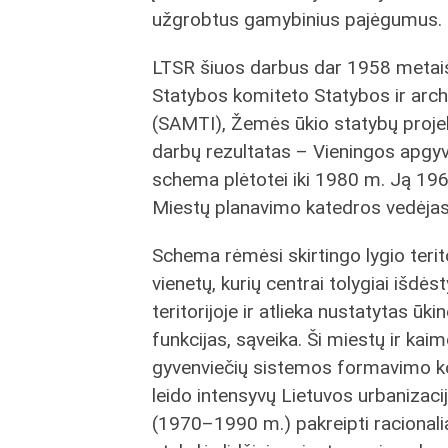
užgrobtus gamybinius pajėgumus.
LTSR šiuos darbus dar 1958 metais 
Statybos komiteto Statybos ir archi
(SAMTI), Žemės ūkio statybų projek
darbų rezultatas – Vieningos apgyv
schema plėtotei iki 1980 m. Ją 196
Miestų planavimo katedros vedėjas
Schema rėmėsi skirtingo lygio terit
vienetų, kurių centrai tolygiai išdės
teritorijoje ir atlieka nustatytas ūki
funkcijas, sąveika. Ši miestų ir kai
gyvenviečių sistemos formavimo k
leido intensyvų Lietuvos urbanizaci
(1970–1990 m.) pakreipti racionali