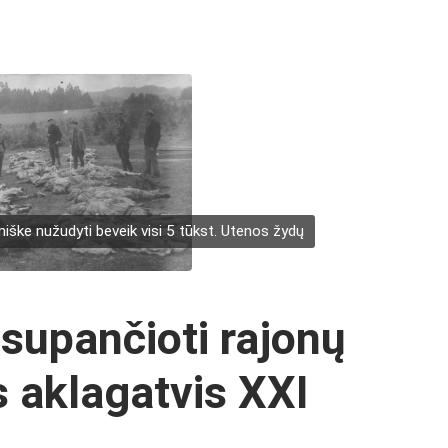
ke nužudyti beveik visi 5 tūkst. Utenos žydų
 supančioti rajonų
s aklagatvis XXI