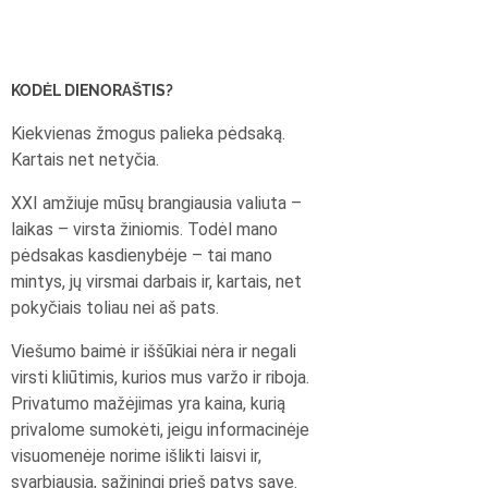
KODĖL DIENORAŠTIS?
Kiekvienas žmogus palieka pėdsaką.
Kartais net netyčia.
XXI amžiuje mūsų brangiausia valiuta –
laikas – virsta žiniomis. Todėl mano
pėdsakas kasdienybėje – tai mano
mintys, jų virsmai darbais ir, kartais, net
pokyčiais toliau nei aš pats.
Viešumo baimė ir iššūkiai nėra ir negali
virsti kliūtimis, kurios mus varžo ir riboja.
Privatumo mažėjimas yra kaina, kurią
privalome sumokėti, jeigu informacinėje
visuomenėje norime išlikti laisvi ir,
svarbiausia, sąžiningi prieš patys save.