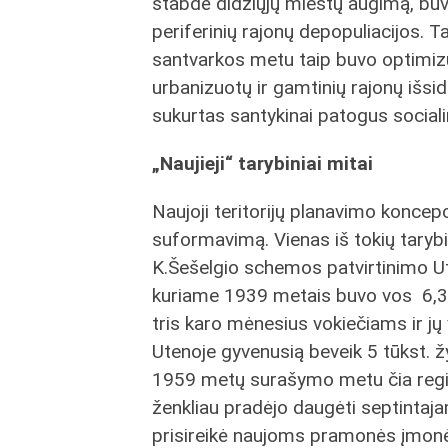
stabdė didžiųjų miestų augimą, bu
periferinių rajonų depopuliacijos. T
santvarkos metu taip buvo optimi
urbanizuotų ir gamtinių rajonų išsi
sukurtas santykinai patogus sociali
„Naujieji“ tarybiniai mitai
Naujoji teritorijų planavimo koncep
suformavimą. Vienas iš tokių tarybin
K.Šešelgio schemos patvirtinimo Ute
kuriame 1939 metais buvo vos 6,3 
tris karo mėnesius vokiečiams ir j
Utenoje gyvenusią beveik 5 tūkst.
1959 metų surašymo metu čia regist
ženkliau pradėjo daugėti septintaj
prisireikė naujoms pramonės įmonė