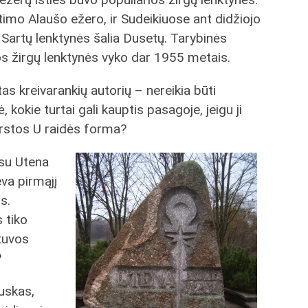
imo Alaušo ežero, ir Sudeikiuose ant didžiojo
 Sartų lenktynės šalia Dusetų. Tarybinės
 žirgų lenktynės vyko dar 1955 metais.
as kreivarankių autorių – nereikia būti
, kokie turtai gali kauptis pasagoje, jeigu ji
erstos U raidės forma?
 su Utena
eva pirmąjį
s.
 tiko
etuvos
?
uskas,