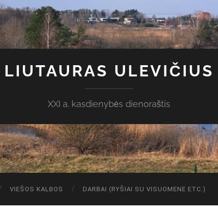
LIUTAURAS ULEVIČIUS
XXI a. kasdienybės dienoraštis
VIEŠOS KALBOS
DARBAI (RYŠIAI SU VISUOMENE ETC.)