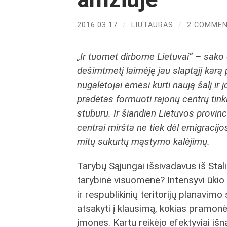
2016.03.17
/
LIUTAURAS
/
2 COMME
„Ir tuomet dirbome Lietuvai“ – sako 
dešimtmetį laimėję jau slaptąjį karą 
nugalėtojai ėmėsi kurti naują šalį ir
pradėtas formuoti rajonų centrų tinkl
stuburu. Ir šiandien Lietuvos provinc
centrai miršta ne tiek dėl emigracijos
mitų sukurtų mąstymo kalėjimų.
Tarybų Sąjungai išsivadavus iš Stali
tarybinė visuomenė? Intensyvi ūkio i
ir respublikinių teritorijų planavim
atsakyti į klausimą, kokias pramonės
įmones. Kartu reikėjo efektyviai iš