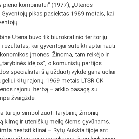
 pieno kombinatui“ (1977), „Utenos
. Gyventojų pikas pasiektas 1989 metais, kai
ventojų.
binė Utena buvo tik biurokratinio teritorijų
rezultatas, kai gyventojai sutelkti aptarnauti
ekonomikos įmones. Žinoma, tam reikėjo ir
„tarybinės idėjos“, o komunistų partijos
s specialistai šią užduotį vykdė gana uoliai.
ugeliui kitų rajonų, 1969 metais LTSR CK
tenos rajonui herbą – arklio pasagą su
mpe žvaigžde.
a turėjo simbolizuoti tarybinių žmonių
ką kilmę ir uteniškių meilę šiems gyvūnams.
aimta neatsitiktinai – Rytų Aukštaitijoje ant
ežerų išties buvo populiarios žirgų lenktynės.