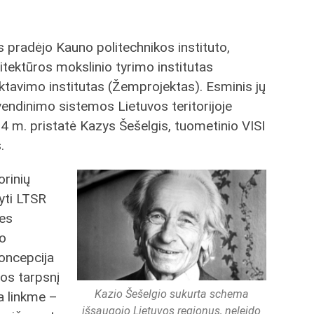
pradėjo Kauno politechnikos instituto,
tektūros mokslinio tyrimo institutas
tavimo institutas (Žemprojektas). Esminis jų
endinimo sistemos Lietuvos teritorijoje
4 m. pristatė Kazys Šešelgis, tuometinio VISI
.
orinių
tyti LTSR
nes
mo
oncepcija
jos tarpsnį
Kazio Šešelgio sukurta schema
a linkme –
išsaugojo Lietuvos regionus, neleido