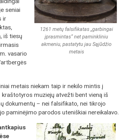
aidingai
je seniai
 ir
ktas,
1261 metų falsifikatas „garbingai
 iš tiesų
įprasmintas“ net paminkliniu
Pirmasis
akmeniu, pastatytu jau Sąjūdžio
metais
m. vasario
Vartbergės
niai metais niekam taip ir nekilo mintis į
 kraštotyros muziejų atvežti bent vieną iš
 dokumentų – nei falsifikato, nei tikrojo
jo paminėjimo parodos uteniškiai nereikalavo.
antkapius
ėse