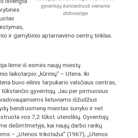
vo išvengta
gyventojų koncentruoti viename
arybinės
didmiestyje
zuotas
dėstymas,
nio ir gamybinio aptarnavimo centrų tinklas.
cija lėmė iš esmės naujų miestų
io laikotarpio „kūrinių“ – Utena. Iki
na buvo eilinis tarpukario valsčiaus centras,
tūkstančio gyventojų. Jau per pirmuosius
ų vadovaujamiems lietuviams išžudžius
 žydų bendruomenę miestas sunyko ir net
ruota vos 7,2 tūkst. uteniškių. Gyventojų
ame dešimtmetyje, kai naujų darbo rankų
ms – „Utenos trikotažui“ (1967), „Utenos