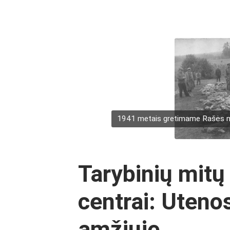
1941 metais gretimame Rašės miš
Tarybinių mitų
centrai: Uteno
amžiuje