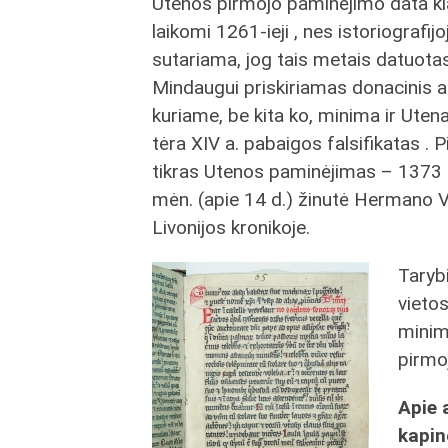
Utenos pirmojo paminėjimo data kl
laikomi 1261-ieji , nes istoriografijo
sutariama, jog tais metais datuotas
Mindaugui priskiriamas donacinis a
kuriame, be kita ko, minima ir Utena,
tėra XIV a. pabaigos falsifikatas . 
tikras Utenos paminėjimas – 1373 
mėn. (apie 14 d.) žinutė Hermano 
Livonijos kronikoje.
Tarybi
vietos
minimų
pirmo
Apie 
kapin