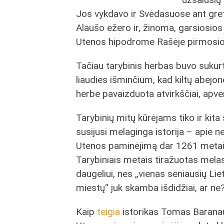
Jos vykdavo ir Svėdasuose ant gret
Alaušo ežero ir, žinoma, garsiosios
Utenos hipodrome Rašėje pirmosios
Tačiau tarybinis herbas buvo sukurt
liaudies išminčium, kad kiltų abejonė
herbe pavaizduota atvirkščiai, apv
Tarybinių mitų kūrėjams tiko ir kita
susijusi melaginga istorija – apie n
Utenos paminėjimą dar 1261 metai
Tarybiniais metais tiražuotas melas
daugeliui, nes „vienas seniausių Li
miestų“ juk skamba išdidžiai, ar ne
Kaip
teigia
istorikas Tomas Barana