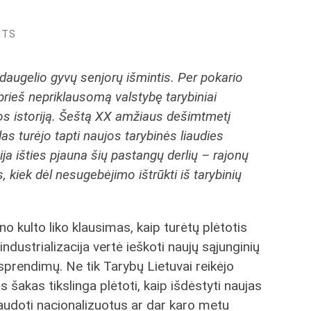
NTS
daugelio gyvų senjorų išmintis. Per pokario
prieš nepriklausomą valstybę tarybiniai
 jos istoriją. Šeštą XX amžiaus dešimtmetį
as turėjo tapti naujos tarybinės liaudies
ija išties pjauna šių pastangų derlių – rajonų
, kiek dėl nesugebėjimo ištrūkti iš tarybinių
no kulto liko klausimas, kaip turėtų plėtotis
ndustrializacija vertė ieškoti naujų sąjunginių
o sprendimų. Ne tik Tarybų Lietuvai reikėjo
 šakas tikslinga plėtoti, kaip išdėstyti naujas
naudoti nacionalizuotus ar dar karo metu