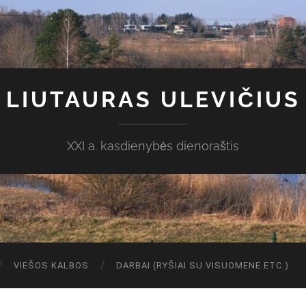
LIUTAURAS ULEVIČIUS
XXI a. kasdienybės dienoraštis
VIEŠOS KALBOS
DARBAI (RYŠIAI SU VISUOMENE ETC.)