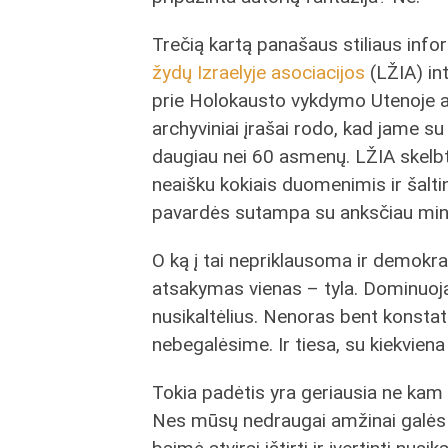
Trečią kartą panašaus stiliaus info
žydų Izraelyje asociacijos
(LŽIA) int
prie Holokausto vykdymo Utenoje as
archyviniai įrašai rodo, kad jame s
daugiau nei 60 asmenų. LŽIA skelb
neaišku kokiais duomenimis ir šaltin
pavardės sutampa su anksčiau minėt
O ką į tai nepriklausoma ir demokra
atsakymas vienas – tyla. Dominuoja n
nusikaltėlius. Nenoras bent konstat
nebegalėsime. Ir tiesa, su kiekviena
Tokia padėtis yra geriausia ne kam
Nes mūsų nedraugai amžinai galės a