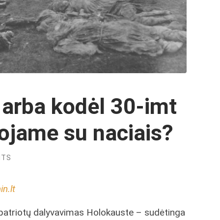
 arba kodėl 30-imt
ojame su naciais?
NTS
n.lt
 patriotų dalyvavimas Holokauste – sudėtinga