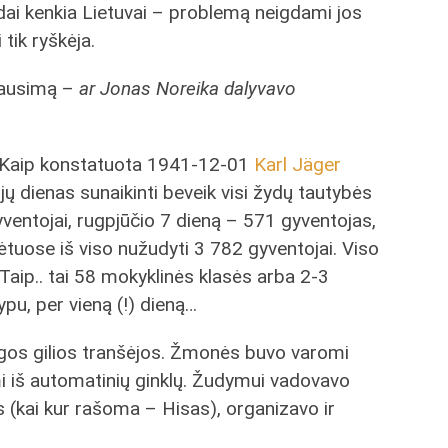
dai kenkia Lietuvai – problemą neigdami jos
tik ryškėja.
klausimą –
ar Jonas Noreika dalyvavo
ą. Kaip konstatuota 1941-12-01
Karl Jäger
jų dienas sunaikinti beveik visi žydų tautybės
entojai, rugpjūčio 7 dieną – 571 gyventojas,
ėtuose iš viso nužudyti 3 782 gyventojai. Viso
 Taip.. tai 58 mokyklinės klasės arba 2-3
pu, per vieną (!) dieną…
lgos gilios tranšėjos. Žmonės buvo varomi
i iš automatinių ginklų. Žudymui vadovavo
(kai kur rašoma – Hisas), organizavo ir