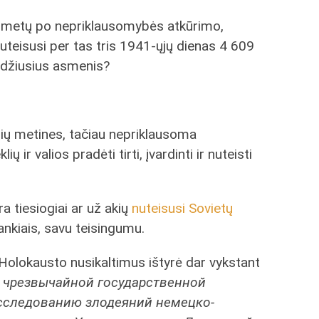
ai metų po nepriklausomybės atkūrimo,
nuteisusi per tas tris 1941-ųjų dienas 4 609
udžiusius asmenis?
ų metines, tačiau nepriklausoma
 ir valios pradėti tirti, įvardinti ir nuteisti
ra tiesiogiai ar už akių
nuteisusi Sovietų
ankiais, savu teisingumu.
olokausto nusikaltimus ištyrė dar vykstant
 чрезвычайной государственной
сследованию злодеяний немецко-