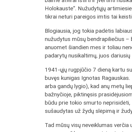
baimė atvirai ištirti ir įvertinti nusi
Holokauste“. Nužudytųjų artimiesiem
tikrai neturi pareigos imtis tai keisti
Blogiausia, jog tokia padėtis labiau
nužudytus mūsų bendrapiliečius – be
anuomet šiandien mes ir toliau neno
padarytų nusikaltimų, juos dariusi
1941-ųjų rugpjūčio 7 dieną kartu s
buvęs kunigas Ignotas Ragauskas.
arba gandų lygio), kad anų metų li
bažnyčioje, piktinęsis prasidėjusio
būdu prie tokio smurto neprisidėti, 
sušaudytas už žydų slėpimą ir žudy
Tad mūsų visų neveiklumas verčia už