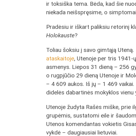
ir toksiška tema. Bėda, kad šie nuo
niekada neišspręsime, o simptomai 
Pradėsiu ir iškart paliksiu retorinį 
Holokauste
?
Toliau šoksiu į savo gimtąją Uten
ataskaitoje
, Utenoje per tris 1941-ų
asmenys. Liepos 31 dieną – 256 gyv
o rugpjūčio 29 dieną Utenoje ir Mol
– 4 609 aukos. Iš jų – 1 469 vaikai.
didelės dabartinės mokyklos vienu y
Utenoje žudyta Rašės miške, prie i
grupėmis, sustatomi eile ir šaudom
Utenos komendantas vokietis Gisas 
vykdė – daugiausiai lietuviai.