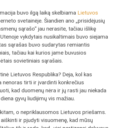
rmacija buvo ilgą laiką skelbiama
Lietuvos
erneto svetainėje. Šiandien ano „prisidėjusių
menų sąrašo“ jau nerasite, tačiau išlikę
u Utenoje vykdytais nusikaltimais buvo siejama
tas sąrašas buvo sudarytas remiantis
iais, tačiau kai kurios jame buvusios
ais sovietiniais sąrašais.
tinė Lietuvos Respublika? Deja, kol kas
enoras tirti ir įvardinti konkrečius
uoti, kad duomenų nėra ir jų rasti jau niekada
 diena gyvų liudijimų vis mažiau.
 kitam, o nepriklausomos Lietuvos priešams.
iškinti ir pjudyti visuomenę, kad mūsų