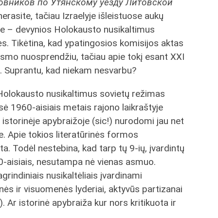
овников по Утянскому уезду Литовской
nerasite, tačiau Izraelyje išleistuose aukų
me – devynios Holokausto nusikaltimus
. Tikėtina, kad ypatingosios komisijos aktas
 teismo nuosprendžiu, tačiau apie tokį esant XXI
ra. Suprantu, kad niekam nesvarbu?
Holokausto nusikaltimus sovietų režimas
isė 1960-aisiais metais rajono laikraštyje
o istorinėje apybraižoje (sic!) nurodomi jau net
. Apie tokios literatūrinės formos
ta. Todėl nestebina, kad tarp tų 9-ių, įvardintų
60-aisiais, nesutampa nė vienas asmuo.
grindiniais nusikaltėliais įvardinami
s ir visuomenės lyderiai, aktyvūs partizanai
). Ar istorinė apybraiža kur nors kritikuota ir