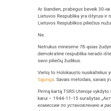
Ar šiandien, prabėgus beveik 30-i
Lietuvos Respublika yra ištyrusi ir 
Lietuvos Respublikos piliečius nuž
Ne.
Netrukus minėsime 78-ąsias žudyni
demokratinė respublika nerado išteklių
savo piliečių žudikus.
Vietoj to Holokausto nusikaltėlius y
Sąjunga
. Savais metodais, savais įr
Pirmą kartą TSRS Utenoje vykdyto H
karui – 1944-11-15 surašytas „
Акт
комиссии по установлению и ра