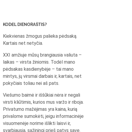
KODĖL DIENORAŠTIS?
Kiekvienas žmogus palieka pėdsaką.
Kartais net netyčia.
XXI amžiuje mūsų brangiausia valiuta –
laikas – virsta žiniomis. Todėl mano
pėdsakas kasdienybėje – tai mano
mintys, jų virsmai darbais ir, kartais, net
pokyčiais toliau nei aš pats.
Viešumo baimė ir iššūkiai nėra ir negali
virsti kliūtimis, kurios mus varžo ir riboja.
Privatumo mažėjimas yra kaina, kurią
privalome sumokėti, jeigu informacinėje
visuomenėje norime išlikti laisvi ir,
svarbiausia, sąžiningi prieš patys save.