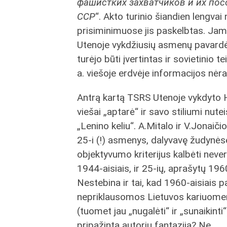
фашистких захватчиков и их пос
ССР
“. Akto turinio šiandien lengvai 
prisiminimuose jis paskelbtas. Ja
Utenoje vykdžiusių asmenų pavardės
turėjo būti įvertintas ir sovietinio
a. viešoje erdvėje informacijos nė
Antrą kartą TSRS Utenoje vykdyto 
viešai „aptarė“ ir savo stiliumi nute
„Lenino keliu“. A.Mitalo ir V.Jonaiči
25-i (!) asmenys, dalyvavę žudynėse
objektyvumo kriterijus kalbėti never
1944-aisiais, ir 25-ių, aprašytų 19
Nestebina ir tai, kad 1960-aisiais pa
nepriklausomos Lietuvos kariuomenė
(tuomet jau „nugalėti“ ir „sunaikinti“
pripažinta autorių fantazija? Ne.