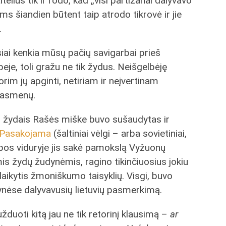
kaltėlius tik ir rodo, kad „visi partizanai dalyvavo
s šiandien būtent taip atrodo tikrovė ir jie
.
siai kenkia mūsų pačių savigarbai prieš
je, toli gražu ne tik žydus. Neišgelbėję
rim jų apginti, netiriam ir neįvertinam
ų asmenų.
u žydais Rašės miške buvo sušaudytas ir
Pasakojama
(šaltiniai vėlgi – arba sovietiniai,
epos viduryje jis sakė pamokslą Vyžuonų
mis žydų žudynėmis, ragino tikinčiuosius jokiu
laikytis žmoniškumo taisyklių. Visgi, buvo
nėse dalyvavusių lietuvių pasmerkimą.
duoti kitą jau ne tik retorinį klausimą –
ar