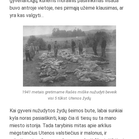
gyvenančiųjų, kuriems moralinis pasirinkimas visada
buvo antroje vietoje, nes pirmąją užėmė klausimas, ar
yra kas valgyti…
1941 metais gretimame Rašės miške nužudyti beveik
visi 5 tūkst. Utenos žydų
Kai gyveni nužudytos žydų šeimos bute, labai sunkiai
kyla noras pasiaiškinti, kaip čia iš tiesų su ta mano
miesto istorija. Tada tarybinis mitas apie arklius
mėgstančius Utenos valstiečius ir malonus, ir