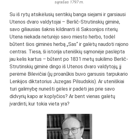
sąrašas 1797 m.
Su iš rytų atsikėlusių sentikių banga siejami ir garsiausi
Utenos dvaro valdytojai – Berlič-Strutinskių giminė,
savo giliausias šaknis kildinanti iš Saksonijos riterių.
Utena niekada neturėjo savo miesto herbo, todėl
būtent šios giminės herbą „Sas“ ir galėtų naudoti rajono
centras. Tiesa, ši istorija uteniškių sąmonėje paslėpta
jau kelis kartus – būtent po 1831 metų sukilimo Berlič-
Strutinskių giminė dingo iš Utenos dvaro valdytojų, jį
perėmė Bilevičiai (jų proanūkis buvo garsusis tarpukario
Lenkijos diktatorius Juzegas Pilsudskis). Ar uteniškiai
turi galimybę nunešti gėles ir padėti jas prie savo
didvyrių kapo ar koplyčios? Ar bent vienas galėtų
įvardinti, kur tokia vieta yra?