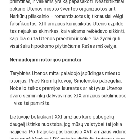
priimtinas, ir vaikams yra ką papasakoti. Neatsitiktinai
pokario Utenos miesto šventės organizuotos ant
Narkūnų piliakalnio – romantizuotas ir, tikriausiai vėlgi
falsifikuotas, XIII amžiaus kunigaikštis Utenis užpildė
tas nejaukias akimirkas, kai vaikams reikėdavo aiškinti,
kaip čia su ta Utenos praeitimi ir kokie čia žydai guli
visai šalia hipodromo plytinčiame Rašės miškelyje.
Nenaudojami istorijos pamatai
Tarybinės Utenos mitai palaidojo įspūdingas miesto
istorijas. Prieš Kremlių kovoję Smolensko pabėgėliai,
Nobelio taikos premijos laureatas ar aktyvus Utenos
dvaro šeimininkų dalyvavimas XIX amžiaus sukilimuose
– visa tai pamiršta.
Lietuvoje belaukiant XXI amžiaus karo pabėgėlių
daugelį ištinka nuostaba, jog mūsų valstybei tai jokia
naujiena. Po tragiškai pasibaigusio XVII amžiaus vidurio