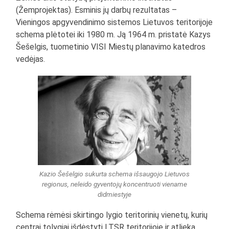
(Žemprojektas). Esminis jų darbų rezultatas –
Vieningos apgyvendinimo sistemos Lietuvos teritorijoje
schema plėtotei iki 1980 m. Ją 1964 m. pristatė Kazys
Šešelgis, tuometinio VISI Miestų planavimo katedros
vedėjas.
Kazio Šešelgio sukurta schema išsaugojo Lietuvos
regionus, neleido gyventojų koncentruoti viename
didmiestyje
Schema rėmėsi skirtingo lygio teritorinių vienetų, kurių
centrai tolygiai išdėstyti LTSR teritorijoje ir atlieka