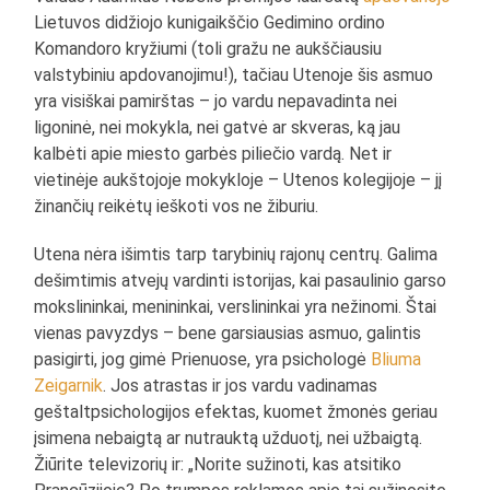
Lietuvos didžiojo kunigaikščio Gedimino ordino
Komandoro kryžiumi (toli gražu ne aukščiausiu
valstybiniu apdovanojimu!), tačiau Utenoje šis asmuo
yra visiškai pamirštas – jo vardu nepavadinta nei
ligoninė, nei mokykla, nei gatvė ar skveras, ką jau
kalbėti apie miesto garbės piliečio vardą. Net ir
vietinėje aukštojoje mokykloje – Utenos kolegijoje – jį
žinančių reikėtų ieškoti vos ne žiburiu.
Utena nėra išimtis tarp tarybinių rajonų centrų. Galima
dešimtimis atvejų vardinti istorijas, kai pasaulinio garso
mokslininkai, menininkai, verslininkai yra nežinomi. Štai
vienas pavyzdys – bene garsiausias asmuo, galintis
pasigirti, jog gimė Prienuose, yra psichologė
Bliuma
Zeigarnik
. Jos atrastas ir jos vardu vadinamas
geštaltpsichologijos efektas, kuomet žmonės geriau
įsimena nebaigtą ar nutrauktą užduotį, nei užbaigtą.
Žiūrite televizorių ir: „Norite sužinoti, kas atsitiko