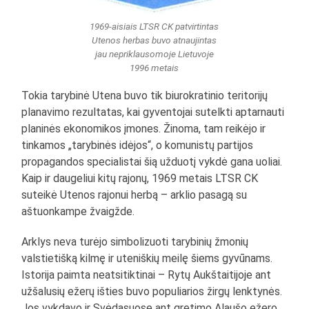
1969-aisiais LTSR CK patvirtintas
Utenos herbas buvo atnaujintas
jau nepriklausomoje Lietuvoje
1996 metais
Tokia tarybinė Utena buvo tik biurokratinio teritorijų
planavimo rezultatas, kai gyventojai sutelkti aptarnauti
planinės ekonomikos įmones. Žinoma, tam reikėjo ir
tinkamos „tarybinės idėjos“, o komunistų partijos
propagandos specialistai šią užduotį vykdė gana uoliai.
Kaip ir daugeliui kitų rajonų, 1969 metais LTSR CK
suteikė Utenos rajonui herbą – arklio pasagą su
aštuonkampe žvaigžde.
Arklys neva turėjo simbolizuoti tarybinių žmonių
valstietišką kilmę ir uteniškių meilę šiems gyvūnams.
Istorija paimta neatsitiktinai – Rytų Aukštaitijoje ant
užšalusių ežerų išties buvo populiarios žirgų lenktynės.
Jos vykdavo ir Svėdasuose ant gretimo Alaušo ežero,