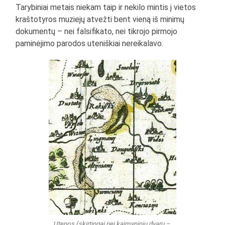
Tarybiniai metais niekam taip ir nekilo mintis į vietos
kraštotyros muziejų atvežti bent vieną iš minimų
dokumentų – nei falsifikato, nei tikrojo pirmojo
paminėjimo parodos uteniškiai nereikalavo.
Utenos (skirtingai nei kaimyninių dvarų –