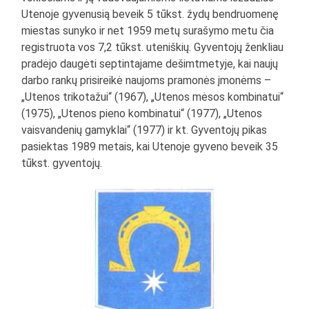
Utenoje gyvenusią beveik 5 tūkst. žydų bendruomenę
miestas sunyko ir net 1959 metų surašymo metu čia
registruota vos 7,2 tūkst. uteniškių. Gyventojų ženkliau
pradėjo daugėti septintajame dešimtmetyje, kai naujų
darbo rankų prisireikė naujoms pramonės įmonėms –
„Utenos trikotažui“ (1967), „Utenos mėsos kombinatui“
(1975), „Utenos pieno kombinatui“ (1977), „Utenos
vaisvandenių gamyklai“ (1977) ir kt. Gyventojų pikas
pasiektas 1989 metais, kai Utenoje gyveno beveik 35
tūkst. gyventojų.