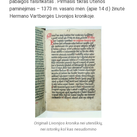
pabaigos falsifikatas . Pirmasis tikras Utenos
paminėjimas – 1373 m. vasario mėn. (apie 14 d.) žinutė
Hermano Vartbergės Livonijos kronikoje.
Originali Livonijos kronika nei uteniškių,
nei istorikų kol kas nesudomino