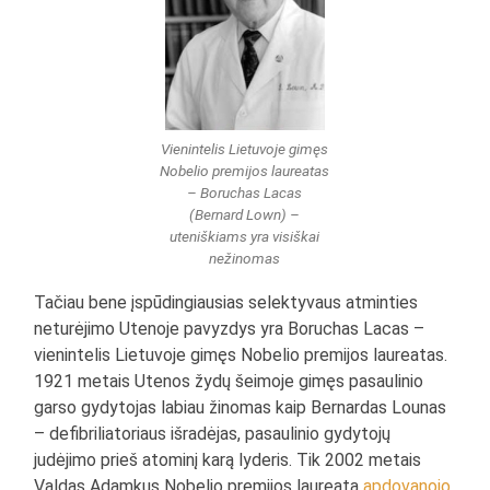
Vienintelis Lietuvoje gimęs
Nobelio premijos laureatas
– Boruchas Lacas
(Bernard Lown) –
uteniškiams yra visiškai
nežinomas
Tačiau bene įspūdingiausias selektyvaus atminties
neturėjimo Utenoje pavyzdys yra Boruchas Lacas –
vienintelis Lietuvoje gimęs Nobelio premijos laureatas.
1921 metais Utenos žydų šeimoje gimęs pasaulinio
garso gydytojas labiau žinomas kaip Bernardas Lounas
– defibriliatoriaus išradėjas, pasaulinio gydytojų
judėjimo prieš atominį karą lyderis. Tik 2002 metais
Valdas Adamkus Nobelio premijos laureatą
apdovanojo