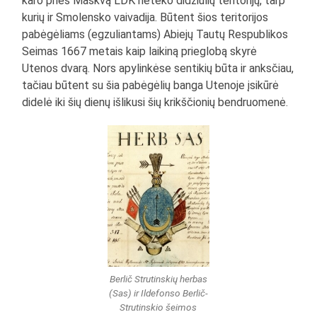
karo prieš Maskvą LDK neteko didžiulių teritorijų, tarp
kurių ir Smolensko vaivadija. Būtent šios teritorijos
pabėgėliams (egzuliantams) Abiejų Tautų Respublikos
Seimas 1667 metais kaip laikiną prieglobą skyrė
Utenos dvarą. Nors apylinkėse sentikių būta ir anksčiau,
tačiau būtent su šia pabėgėlių banga Utenoje įsikūrė
didelė iki šių dienų išlikusi šių krikščionių bendruomenė.
Berlič Strutinskių herbas
(Sas) ir Ildefonso Berlič-
Strutinskio šeimos