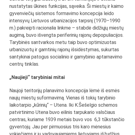
nustatytas ūkines funkcijas, sąveika. Ši miestų ir kaimo
gyvenviečių sistemos formavimo koncepcija leido
intensyvų Lietuvos urbanizacijos tarpsnį (1970–1990
m.) pakreipti racionalia linkme – stabdė didžiųjų miestų
augimą, buvo išvengta periferinių rajonų depopuliacijos.
Tarybinės santvarkos metu taip buvo optimizuotas
urbanizuotų ir gamtinių rajonų išsidėstymas, sukurtas
santykinai patogus socialinio ir gamybinio aptarnavimo
centrų tinklas.
„Naujieji“ tarybiniai mitai
Naujoji teritorijų planavimo koncepcija lėmė iš esmės
naujų miestų suformavimą. Vienas iš tokių tarybinio
laikotarpio „kūrinių“ – Utena. Iki K.Šešelgio schemos
patvirtinimo Utena buvo eilinis tarpukario valsčiaus
centras, kuriame 1939 metais buvo vos 6,3 tūkstančio
gyventojų. Jau per pirmuosius tris karo mėnesius
vokiečiams ir jų vadovaujamiems lietuviams išžudžius