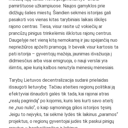
pamirštuose užkampiuose. Naujos gamyklos prie
didžiųjų šalies miestų. Šiandien sėkmės istorijas gali
pasakoti vos vienas kitas tarybiniais laikais iškilęs
rajono centras. Tiesa, visur rasite už vokiečių ar
prancūzų pinigus trinkelėmis išklotus rajonų centrus.
Daugelyje net vieną kitą nemokamą ir jau spėjančią nuo
nepriežiūros apželti pramogą. Ir beveik visur kartosis ta
pati istorija – gyventojų mažėja, jaunimas išvažiuoja į
didmiesčius arba visai emigruoja, o nauji verslai yra
išimtis, apie kurią kalbos nenutyla mėnesių mėnesiais.
Tarybų Lietuvos decentralizacija sudarė prielaidas
išsaugoti lietuvybę. Tačiau ateities regionų politikai ją
efektyviai išnaudoti galės tik tada, kai rajonai atras
„realų pagrindą“ po kojomis, kuris leis kurti savo ateitį
ne „nuo nulio“, o kaip sąmoningą gilios istorijos tęsinį.
Jeigu to neįvyks, tai sėkmė lydės tik laikinus „paramos“
projektus, o regionų gyventojai judės tik paskui pinigų