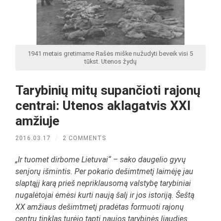
1941 metais gretimame Rašės miške nužudyti beveik visi 5
tūkst. Utenos žydų
Tarybinių mitų supančioti rajonų
centrai: Utenos aklagatvis XXI
amžiuje
2016.03.17
/
2 COMMENTS
„Ir tuomet dirbome Lietuvai“ – sako daugelio gyvų
senjorų išmintis. Per pokario dešimtmetį laimėję jau
slaptąjį karą prieš nepriklausomą valstybę tarybiniai
nugalėtojai ėmėsi kurti naują šalį ir jos istoriją. Šeštą
XX amžiaus dešimtmetį pradėtas formuoti rajonų
centrų tinklas turėjo tapti naujos tarybinės liaudies