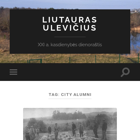
LIUTAURAS
ULEVIČIUS
XXI a. kasdienybės dienoraštis
Toggl
Toggle
search
mobile
field
menu
TAG:
CITY ALUMNI