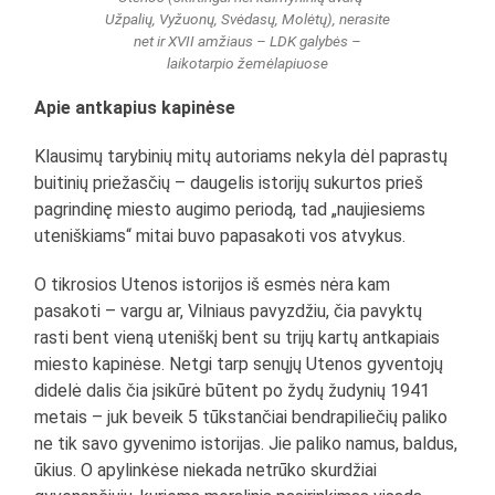
Užpalių, Vyžuonų, Svėdasų, Molėtų), nerasite
net ir XVII amžiaus – LDK galybės –
laikotarpio žemėlapiuose
Apie antkapius kapinėse
Klausimų tarybinių mitų autoriams nekyla dėl paprastų
buitinių priežasčių – daugelis istorijų sukurtos prieš
pagrindinę miesto augimo periodą, tad „naujiesiems
uteniškiams“ mitai buvo papasakoti vos atvykus.
O tikrosios Utenos istorijos iš esmės nėra kam
pasakoti – vargu ar, Vilniaus pavyzdžiu, čia pavyktų
rasti bent vieną uteniškį bent su trijų kartų antkapiais
miesto kapinėse. Netgi tarp senųjų Utenos gyventojų
didelė dalis čia įsikūrė būtent po žydų žudynių 1941
metais – juk beveik 5 tūkstančiai bendrapiliečių paliko
ne tik savo gyvenimo istorijas. Jie paliko namus, baldus,
ūkius. O apylinkėse niekada netrūko skurdžiai