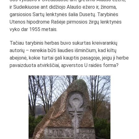
ir Sudeikiuose ant didžiojo Alaušo ežero ir, žinoma,
garsiosios Sartų lenktynės šalia Dusetų. Tarybinės
Utenos hipodrome Rašėje pirmosios žirgų lenktynės
vyko dar 1955 metais.
Tačiau tarybinis herbas buvo sukurtas kreivarankių
autorių – nereikia būti liaudies išminčium, kad kiltų
abejonė, kokie turtai gali kauptis pasagoje, jeigu ji herbe
pavaizduota atvirkščiai, apverstos U raidės forma?