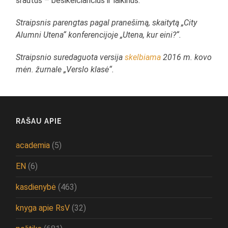
srautus – besikeičiančius ir laikinus.
Straipsnis parengtas pagal pranešimą, skaitytą „City
Alumni Utena“ konferencijoje „Utena, kur eini?“.
Straipsnio suredaguota versija
skelbiama
2016 m. kovo
mėn. žurnale „Verslo klasė“.
RAŠAU APIE
academia
(5)
EN
(6)
kasdienybė
(463)
knyga apie RsV
(32)