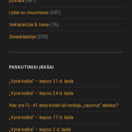
politika
(681)
ryšiai su visuomene
(341)
tinklaraščiai & teisė
(76)
žiniasklaidoje
(230)
PASKUTINIAI ĮRAŠAI
„Vyrai kalba“ – liepos 31 d. laida
„Vyrai kalba“ – liepos 24 d. laida
Kas yra FL-41 arba kodėl aš nešioju „rausvus“ akinius?
„Vyrai kalba“ – liepos 17 d. laida
„Vyrai kalba“ – liepos 3 d. laida