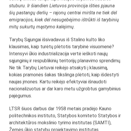
stuburu. Ir šiandien Lietuvos provincija išties pjauna
šių pastangų derlių – rajonų centrai miršta ne tiek dėl
emigracijos, kiek dėl nesugebėjimo ištrūkti iš tarybinių
mitų sukurtų mąstymo kalėjimų.
Tarybų Sąjungai išsivadavus iš Stalino kulto liko
klausimas, kaip turėtų plėtotis tarybinė visuomenė?
Intensyvi ūkio industrializacija vertė ieškoti naujų
sąjunginių ir respublikinių teritorijų planavimo sprendimų.
Ne tik Tarybų Lietuvai reikėjo atsakyti į klausimą,
kokias pramonės šakas tikslinga plėtoti, kaip išdėstyti
naujas įmones. Kartu reikėjo efektyviai išnaudoti
nacionalizuotus ar dar karo metu užgrobtus gamybinius
pajėgumus.
LTSR šiuos darbus dar 1958 metais pradėjo Kauno
politechnikos instituto, Statybos komiteto Statybos ir
architektūros mokslinio tyrimo institutas (SAMTI),
Žemės ūkio statybų projektavimo institutas