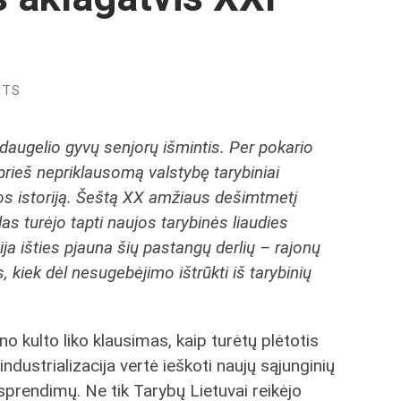
NTS
daugelio gyvų senjorų išmintis. Per pokario
prieš nepriklausomą valstybę tarybiniai
 jos istoriją. Šeštą XX amžiaus dešimtmetį
as turėjo tapti naujos tarybinės liaudies
ija išties pjauna šių pastangų derlių – rajonų
, kiek dėl nesugebėjimo ištrūkti iš tarybinių
no kulto liko klausimas, kaip turėtų plėtotis
ndustrializacija vertė ieškoti naujų sąjunginių
o sprendimų. Ne tik Tarybų Lietuvai reikėjo