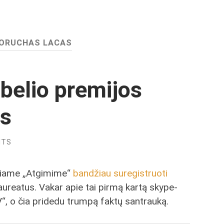
ORUCHAS LACAS
belio premijos
ys
NTS
iniame „Atgimime“
bandžiau suregistruoti
laureatus. Vakar apie tai pirmą kartą skype-
V“, o čia pridedu trumpą faktų santrauką.