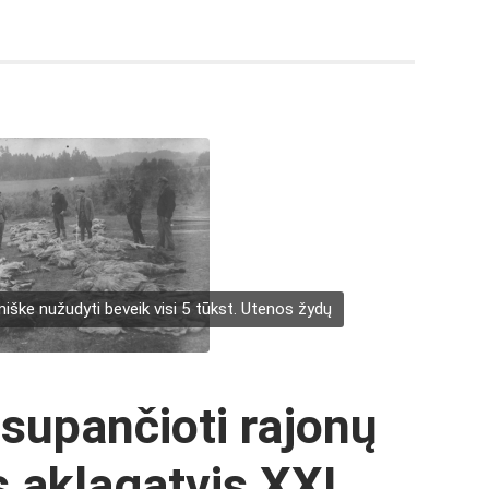
ke nužudyti beveik visi 5 tūkst. Utenos žydų
 supančioti rajonų
s aklagatvis XXI