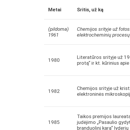
Metai
Sritis, už ką
(pildoma)
Chemijos srityje už foto
1961
elektrocheminių procesų
Literatūros srityje už 1
1980
protą“ ir kt. kūrinius api
Chemijos srityje už kris
1982
elektroninės mikroskopi
Taikos premijos laureata
1985
judėjimo „Pasaulio gydyt
branduolinį karą“ lyderių