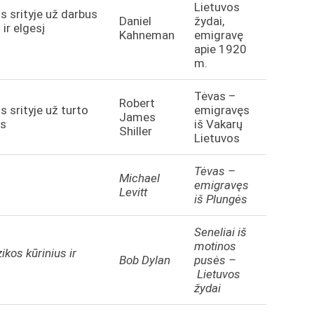
Lietuvos
 srityje už darbus
Daniel
žydai,
ir elgesį
Kahneman
emigravę
apie 1920
m.
Tėvas –
Robert
 srityje už turto
emigravęs
James
us
iš Vakarų
Shiller
Lietuvos
Tėvas –
Michael
emigravęs
Levitt
iš Plungės
Seneliai iš
motinos
ikos kūrinius ir
Bob Dylan
pusės –
Lietuvos
žydai