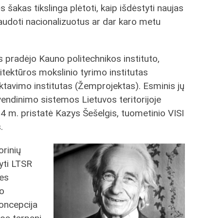
 šakas tikslinga plėtoti, kaip išdėstyti naujas
naudoti nacionalizuotus ar dar karo metu
pradėjo Kauno politechnikos instituto,
tektūros mokslinio tyrimo institutas
tavimo institutas (Žemprojektas). Esminis jų
endinimo sistemos Lietuvos teritorijoje
4 m. pristatė Kazys Šešelgis, tuometinio VISI
.
orinių
tyti LTSR
nes
mo
oncepcija