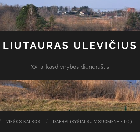
LIUTAURAS ULEVIČIUS
XXI a. kasdienybės dienoraštis
VIEŠOS KALBOS
DARBAI (RYŠIAI SU VISUOMENE ETC.)