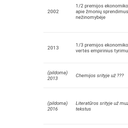
1/2 premijos ekonomikos
2002
apie žmonių sprendimus 
nežinomybėje
1/3 premijos ekonomikos
2013
vertės empirinius tyrim
(pildoma)
Chemijos srityje už ???
2013
(pildoma)
Literatūros srityje už muz
2016
tekstus