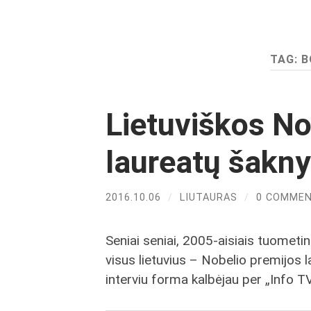
TAG:
B
Lietuviškos No
laureatų šakn
2016.10.06
/
LIUTAURAS
/
0 COMME
Seniai seniai, 2005-aisiais tuomet
visus lietuvius – Nobelio premijos 
interviu forma kalbėjau per „Info T