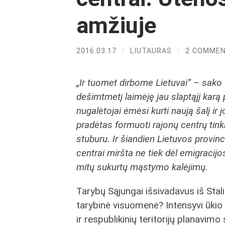
amžiuje
2016.03.17
/
LIUTAURAS
/
2 COMME
„Ir tuomet dirbome Lietuvai“ – sako 
dešimtmetį laimėję jau slaptąjį karą 
nugalėtojai ėmėsi kurti naują šalį ir
pradėtas formuoti rajonų centrų tinkl
stuburu. Ir šiandien Lietuvos provinc
centrai miršta ne tiek dėl emigracijos
mitų sukurtų mąstymo kalėjimų.
Tarybų Sąjungai išsivadavus iš Stali
tarybinė visuomenė? Intensyvi ūkio i
ir respublikinių teritorijų planavim