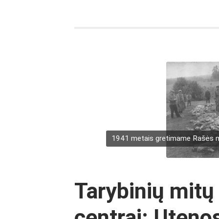
1941 metais gretimame Rašės miš
Tarybinių mitų
centrai: Uteno