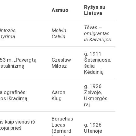
Ryšys su
Asmuo
Lietuva
Tėvas –
sintezės
Melvin
emigrantas
 tyrimą
Calvin
iš Kalvarijos
g. 1911
953 m. „Pavergtą
Czesław
Šeteniuose,
e stalinizmą
Miłosz
šalia
Kėdainių
g. 1926
talografinės
Aaron
Želvoje,
jos išradimą
Klug
Ukmergės
raj.
Boruchas
s kaip vienas iš
Lacas
g. 1926
ojai prieš
(Bernard
Utenoje