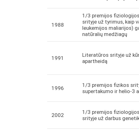
1/3 premijos fiziologijo
srityje už tyrimus, kaip 
1988
leukemijos maliarijos) g
natūralių medžiagų
Literatūros srityje už kū
1991
apartheidą
1/3 premijos fizikos srit
1996
supertakumo ir helio-3 
1/3 premijos fiziologijo
2002
srityje už darbus geneti