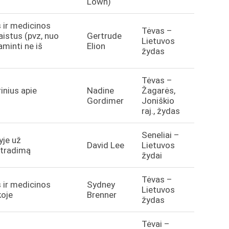
Lown)
s ir medicinos
Tėvas –
vaistus (pvz, nuo
Gertrude
Lietuvos
aminti ne iš
Elion
žydas
Tėvas –
rinius apie
Nadine
Žagarės,
Gordimer
Joniškio
raj., žydas
Seneliai –
yje už
David Lee
Lietuvos
atradimą
žydai
Tėvas –
s ir medicinos
Sydney
Lietuvos
koje
Brenner
žydas
Tėvai –