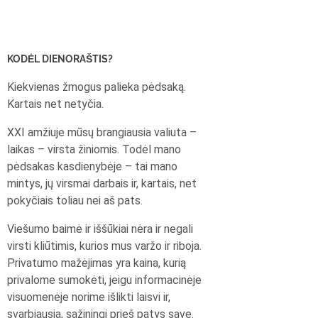
KODĖL DIENORAŠTIS?
Kiekvienas žmogus palieka pėdsaką.
Kartais net netyčia.
XXI amžiuje mūsų brangiausia valiuta –
laikas – virsta žiniomis. Todėl mano
pėdsakas kasdienybėje – tai mano
mintys, jų virsmai darbais ir, kartais, net
pokyčiais toliau nei aš pats.
Viešumo baimė ir iššūkiai nėra ir negali
virsti kliūtimis, kurios mus varžo ir riboja.
Privatumo mažėjimas yra kaina, kurią
privalome sumokėti, jeigu informacinėje
visuomenėje norime išlikti laisvi ir,
svarbiausia, sąžiningi prieš patys save.