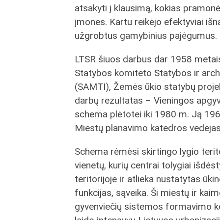
atsakyti į klausimą, kokias pramonės
įmones. Kartu reikėjo efektyviai iš
užgrobtus gamybinius pajėgumus.
LTSR šiuos darbus dar 1958 metais 
Statybos komiteto Statybos ir archi
(SAMTI), Žemės ūkio statybų projek
darbų rezultatas – Vieningos apgyv
schema plėtotei iki 1980 m. Ją 196
Miestų planavimo katedros vedėjas
Schema rėmėsi skirtingo lygio terit
vienetų, kurių centrai tolygiai išdės
teritorijoje ir atlieka nustatytas ūki
funkcijas, sąveika. Ši miestų ir kai
gyvenviečių sistemos formavimo k