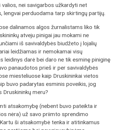
i valios, nei savigarbos užkardyti net
, lengvai perduodama tarp skirtingų partijų.
ose dalinamos algos žurnalistams liko tik
uskininkų atveju pinigai jau mokami ne
siunčiami iš savivaldybės biudžeto į lojalių
ariai leidžiamas ir nemokamai visų
leidinys darė bei daro ne tik esminę piniginę
buvo panaudotos prieš ir per savivaldybės
se miesteliuose kaip Druskininkai vietos
 taip buvo padarytas esminis poveikis, jog
s Druskininkų meru?
siimti atsakomybę (nebent buvo pateikta ir
kios nėra) už savo priimto sprendimo
 Kartu ši atsakomybė tenka ir atitinkamus