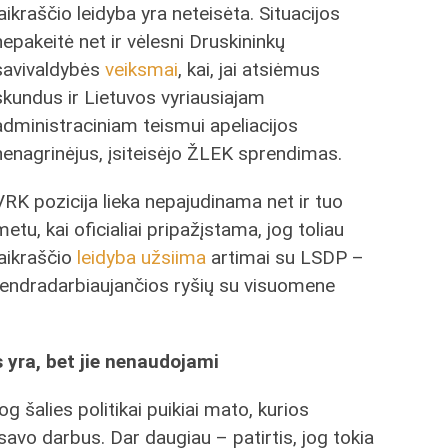
laikraščio leidyba yra neteisėta. Situacijos
nepakeitė net ir vėlesni Druskininkų
savivaldybės
veiksmai
, kai, jai atsiėmus
skundus ir Lietuvos vyriausiajam
administraciniam teismui apeliacijos
nenagrinėjus, įsiteisėjo ŽLEK sprendimas.
VRK pozicija lieka nepajudinama net ir tuo
metu, kai oficialiai pripažįstama, jog toliau
laikraščio
leidyba užsiima
artimai su LSDP –
 bendradarbiaujančios ryšių su visuomene
s yra, bet jie nenaudojami
 jog šalies politikai puikiai mato, kurios
 savo darbus. Dar daugiau – patirtis, jog tokia