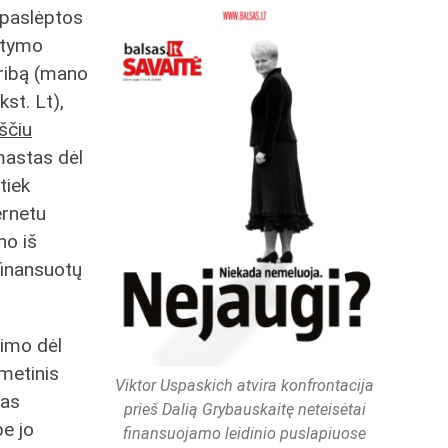
 paslėptos
tatymo
ribą (mano
st. Lt),
ščiu
mastas dėl
tiek
ernetu
no iš
finansuotų
rimo dėl
ometinis
Viktor Uspaskich atvira konfrontacija
kas
prieš Dalią Grybauskaitę neteisėtai
be jo
finansuojamo leidinio puslapiuose