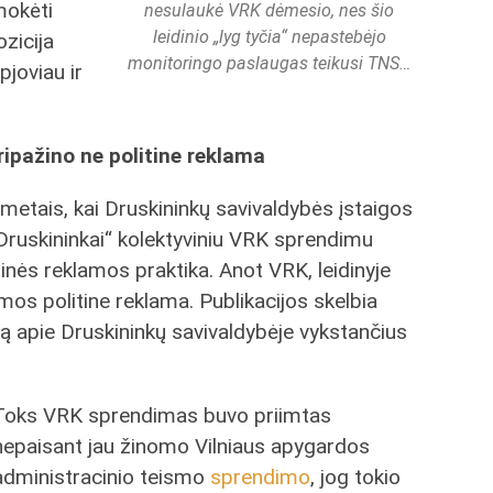
mokėti
nesulaukė VRK dėmesio, nes šio
leidinio „lyg tyčia“ nepastebėjo
zicija
monitoringo paslaugas teikusi TNS…
pjoviau ir
ripažino ne politine reklama
metais, kai Druskininkų savivaldybės įstaigos
 Druskininkai“ kolektyviniu VRK sprendimu
tinės reklamos praktika. Anot VRK, leidinyje
mos politine reklama. Publikacijos skelbia
ą apie Druskininkų savivaldybėje vykstančius
Toks VRK sprendimas buvo priimtas
nepaisant jau žinomo Vilniaus apygardos
administracinio teismo
sprendimo
, jog tokio