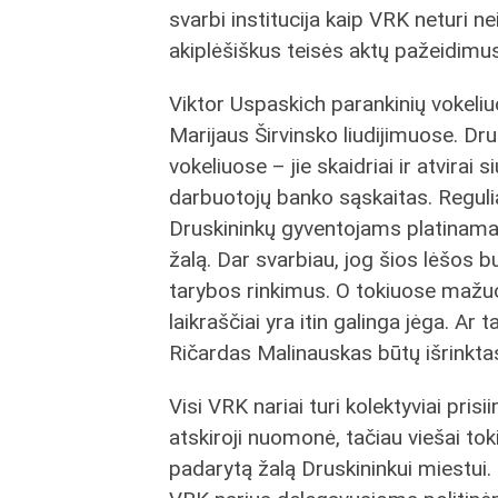
svarbi institucija kaip VRK neturi ne
akiplėšiškus teisės aktų pažeidimus
Viktor Uspaskich parankinių vokeliu
Marijaus Širvinsko liudijimuose. Dr
vokeliuose – jie skaidriai ir atvirai 
darbuotojų banko sąskaitas. Reguli
Druskininkų gyventojams platinamas 
žalą. Dar svarbiau, jog šios lėšos 
tarybos rinkimus. O tokiuose mažuo
laikraščiai yra itin galinga jėga. Ar
Ričardas Malinauskas būtų išrinkta
Visi VRK nariai turi kolektyviai pri
atskiroji nuomonė, tačiau viešai to
padarytą žalą Druskininkui miestui.