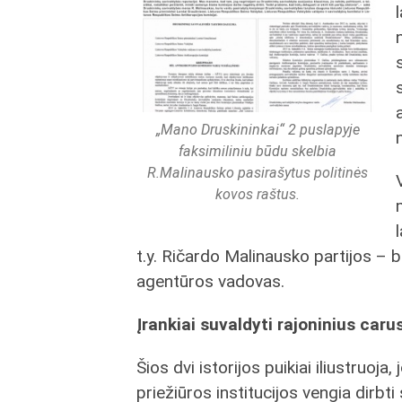
„Mano Druskininkai“ 2 puslapyje
faksimiliniu būdu skelbia
R.Malinausko pasirašytus politinės
kovos raštus.
t.y. Ričardo Malinausko partijos –
agentūros vadovas.
Įrankiai suvaldyti rajoninius caru
Šios dvi istorijos puikiai iliustruoja,
priežiūros institucijos vengia dirbti