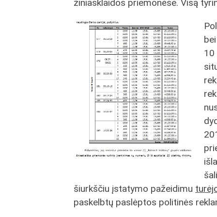
žiniasklaidos priemonėse. Visą tyr
Pol
bei
10 
sit
rek
rek
nus
dyd
201
pri
išl
šal
šiurkščiu įstatymo pažeidimu
turėj
paskelbtų paslėptos politinės rekla