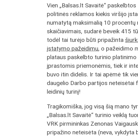
Vien „Balsas.lt Savaitė“ paskelbtos
politinės reklamos kiekis viršijo įs
numatytą maksimalią 10 procentų 
skaičiavimais, sudarė beveik 415 tūk
todėl tai turėjo būti pripažinta
šiurk
įstatymo pažeidimu
, o pažeidimo 
plataus paskelbto turinio platinimo 
įprastomis priemonėmis, tiek ir int
buvo itin didelis. Ir tai apėmė tik vie
daugelio Darbo partijos neteisėtai 
leidinių turinį!
Tragikomiška, jog visą šią mano ty
„Balsas.lt Savaitė“ turinio veiklą tu
VRK pirmininkas Zenonas Vaigaus
pripažino neteisėta (neva, vykdyta 