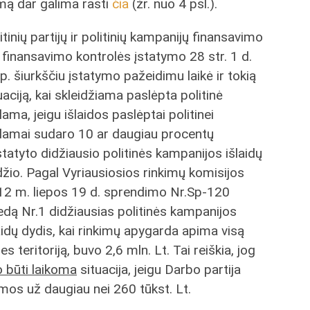
imą dar galima rasti
čia
(žr. nuo 4 psl.).
itinių partijų ir politinių kampanijų finansavimo
 finansavimo kontrolės įstatymo 28 str. 1 d.
p. šiurkščiu įstatymo pažeidimu laikė ir tokią
uaciją, kai skleidžiama paslėpta politinė
lama, jeigu išlaidos paslėptai politinei
lamai sudaro 10 ar daugiau procentų
tatyto didžiausio politinės kampanijos išlaidų
žio. Pagal Vyriausiosios rinkimų komisijos
2 m. liepos 19 d. sprendimo Nr.Sp-120
edą Nr.1 didžiausias politinės kampanijos
aidų dydis, kai rinkimų apygarda apima visą
ies teritoriją, buvo 2,6 mln. Lt. Tai reiškia, jog
o būti laikoma
situacija, jeigu Darbo partija
mos už daugiau nei 260 tūkst. Lt.