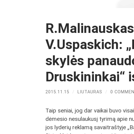
R.Malinauskas
V.Uspaskich: „
skylės panaud
Druskininkai“ i
2015.11.15
/
LIUTAURAS
/
0 COMME
Taip seniai, jog dar vaikai buvo vis
dėmesio nesulaukusį tyrimą apie nuos
jos lyderių reklamą savaitraštyje „