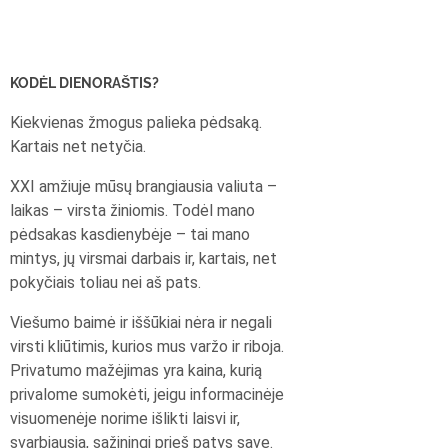
KODĖL DIENORAŠTIS?
Kiekvienas žmogus palieka pėdsaką.
Kartais net netyčia.
XXI amžiuje mūsų brangiausia valiuta –
laikas – virsta žiniomis. Todėl mano
pėdsakas kasdienybėje – tai mano
mintys, jų virsmai darbais ir, kartais, net
pokyčiais toliau nei aš pats.
Viešumo baimė ir iššūkiai nėra ir negali
virsti kliūtimis, kurios mus varžo ir riboja.
Privatumo mažėjimas yra kaina, kurią
privalome sumokėti, jeigu informacinėje
visuomenėje norime išlikti laisvi ir,
svarbiausia, sąžiningi prieš patys save.