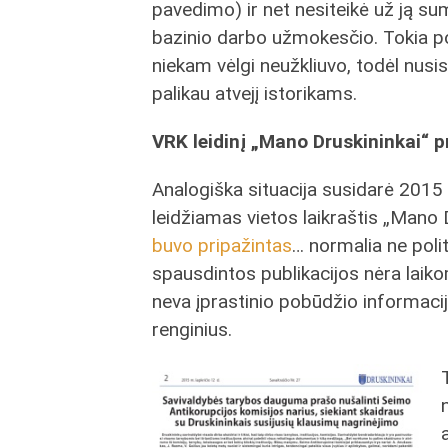
pavedimo) ir net nesiteikė už ją su
bazinio darbo užmokesčio. Tokia po
niekam vėlgi neužkliuvo, todėl nusis
palikau atvejį istorikams.
VRK leidinį „Mano Druskininkai“ p
Analogiška situacija susidarė 2015 
leidžiamas vietos laikraštis „Mano
buvo pripažintas
… normalia ne poli
spausdintos publikacijos nėra laiko
neva įprastinio pobūdžio informacij
renginius.