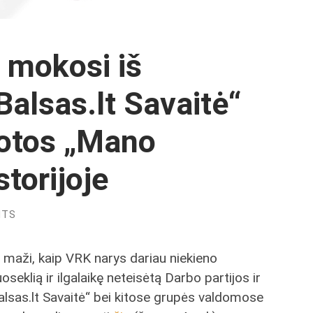
 mokosi iš
Balsas.lt Savaitė“
otos „Mano
storijoje
NTS
ai maži, kaip VRK narys dariau niekieno
eklią ir ilgalaikę neteisėtą Darbo partijos ir
Balsas.lt Savaitė“ bei kitose grupės valdomose