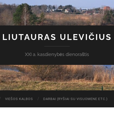
LIUTAURAS ULEVIČIUS
XXI a. kasdienybės dienoraštis
VIEŠOS KALBOS
DARBAI (RYŠIAI SU VISUOMENE ETC.)