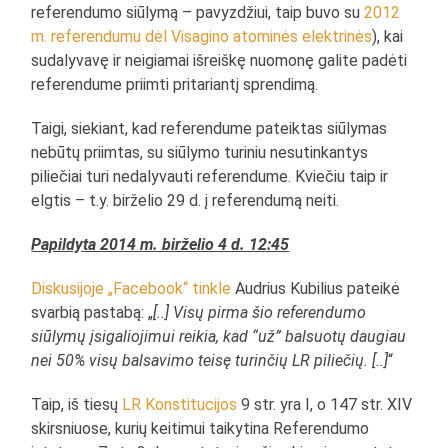
referendumo siūlymą – pavyzdžiui, taip buvo su
2012
m. referendumu dėl Visagino atominės elektrinės
), kai
sudalyvavę ir neigiamai išreiškę nuomonę galite padėti
referendume priimti pritariantį sprendimą.
Taigi, siekiant, kad referendume pateiktas siūlymas
nebūtų priimtas, su siūlymo turiniu nesutinkantys
piliečiai turi nedalyvauti referendume. Kviečiu taip ir
elgtis – t.y. birželio 29 d. į referendumą neiti.
Papildyta 2014 m. birželio 4 d. 12:45
Diskusijoje „Facebook“ tinkle
Audrius Kubilius pateikė
svarbią pastabą: „
[..]
Visų pirma šio referendumo
siūlymų įsigaliojimui reikia, kad “už” balsuotų daugiau
nei 50% visų balsavimo teisę turinčių LR piliečių. [..]
“
Taip, iš tiesų
LR Konstitucijos
9 str. yra I, o 147 str. XIV
skirsniuose, kurių keitimui taikytina Referendumo