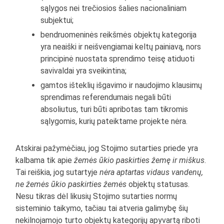
sąlygos nei trečiosios šalies nacionaliniam
subjektui;
bendruomeninės reikšmės objektų kategorija
yra neaiški ir neišvengiamai keltų painiavą, nors
principinė nuostata sprendimo teisę atiduoti
savivaldai yra sveikintina;
gamtos išteklių išgavimo ir naudojimo klausimų
sprendimas referendumais negali būti
absoliutus, turi būti apribotas tam tikromis
sąlygomis, kurių pateiktame projekte nėra.
Atskirai pažymėčiau, jog Stojimo sutarties priede yra
kalbama tik apie
žemės ūkio paskirties žemę ir miškus
.
Tai reiškia, jog sutartyje
nėra aptartas vidaus vandenų,
ne žemės ūkio paskirties žemės
objektų statusas.
Nesu tikras dėl likusių Stojimo sutarties normų
sisteminio taikymo, tačiau tai atveria galimybę šių
nekilnojamojo turto objektų kategorijų apyvartą riboti