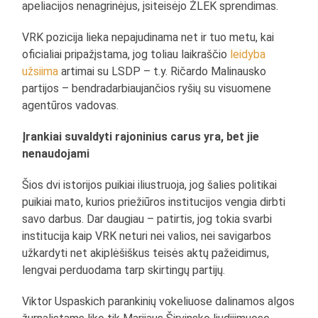
apeliacijos nenagrinėjus, įsiteisėjo ŽLEK sprendimas.
VRK pozicija lieka nepajudinama net ir tuo metu, kai
oficialiai pripažįstama, jog toliau laikraščio
leidyba
užsiima
artimai su LSDP – t.y. Ričardo Malinausko
partijos – bendradarbiaujančios ryšių su visuomene
agentūros vadovas.
Įrankiai suvaldyti rajoninius carus yra, bet jie
nenaudojami
Šios dvi istorijos puikiai iliustruoja, jog šalies politikai
puikiai mato, kurios priežiūros institucijos vengia dirbti
savo darbus. Dar daugiau – patirtis, jog tokia svarbi
institucija kaip VRK neturi nei valios, nei savigarbos
užkardyti net akiplėšiškus teisės aktų pažeidimus,
lengvai perduodama tarp skirtingų partijų.
Viktor Uspaskich parankinių vokeliuose dalinamos algos