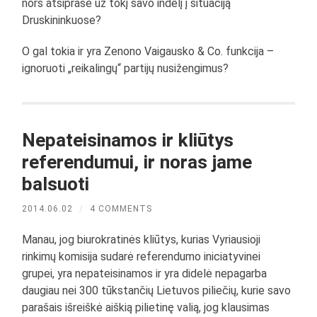
nors atsiprašė už tokį savo indėlį į situaciją
Druskininkuose?
O gal tokia ir yra Zenono Vaigausko & Co. funkcija –
ignoruoti „reikalingų“ partijų nusižengimus?
Nepateisinamos ir kliūtys
referendumui, ir noras jame
balsuoti
2014.06.02
/
4 COMMENTS
Manau, jog biurokratinės kliūtys, kurias Vyriausioji
rinkimų komisija sudarė referendumo iniciatyvinei
grupei, yra nepateisinamos ir yra didelė nepagarba
daugiau nei 300 tūkstančių Lietuvos piliečių, kurie savo
parašais išreiškė aiškią pilietinę valią, jog klausimas