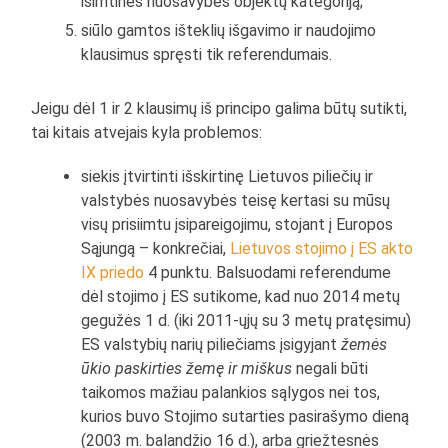
išimtinės nuosavybės objektų kategoriją;
siūlo gamtos išteklių išgavimo ir naudojimo
klausimus spręsti tik referendumais.
Jeigu dėl 1 ir 2 klausimų iš principo galima būtų sutikti,
tai kitais atvejais kyla problemos:
siekis įtvirtinti išskirtinę Lietuvos piliečių ir
valstybės nuosavybės teisę kertasi su mūsų
visų prisiimtu įsipareigojimu, stojant į Europos
Sąjungą – konkrečiai,
Lietuvos stojimo į ES akto
IX priedo
4 punktu. Balsuodami referendume
dėl stojimo į ES sutikome, kad nuo 2014 metų
gegužės 1 d. (iki 2011-ųjų su 3 metų pratęsimu)
ES valstybių narių piliečiams įsigyjant
žemės
ūkio paskirties žemę ir miškus
negali būti
taikomos mažiau palankios sąlygos nei tos,
kurios buvo Stojimo sutarties pasirašymo dieną
(2003 m. balandžio 16 d.), arba griežtesnės