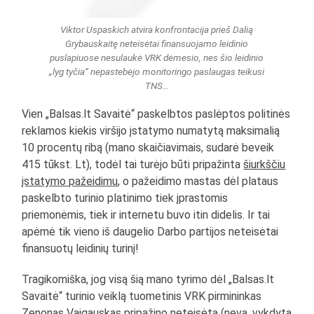
Viktor Uspaskich atvira konfrontacija prieš Dalią
Grybauskaitę neteisėtai finansuojamo leidinio
puslapiuose nesulaukė VRK dėmesio, nes šio leidinio
„lyg tyčia“ nepastebėjo monitoringo paslaugas teikusi
TNS…
Vien „Balsas.lt Savaitė“ paskelbtos paslėptos politinės
reklamos kiekis viršijo įstatymo numatytą maksimalią
10 procentų ribą (mano skaičiavimais, sudarė beveik
415 tūkst. Lt), todėl tai turėjo būti pripažinta
šiurkščiu
įstatymo pažeidimu
, o pažeidimo mastas dėl plataus
paskelbto turinio platinimo tiek įprastomis
priemonėmis, tiek ir internetu buvo itin didelis. Ir tai
apėmė tik vieno iš daugelio Darbo partijos neteisėtai
finansuotų leidinių turinį!
Tragikomiška, jog visą šią mano tyrimo dėl „Balsas.lt
Savaitė“ turinio veiklą tuometinis VRK pirmininkas
Zenonas Vaigauskas pripažino neteisėta (neva, vykdyta