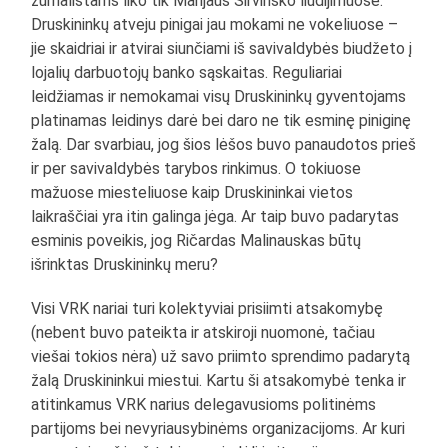
žurnalistams liko tik Marijaus Širvinsko liudijimuose.
Druskininkų atveju pinigai jau mokami ne vokeliuose –
jie skaidriai ir atvirai siunčiami iš savivaldybės biudžeto į
lojalių darbuotojų banko sąskaitas. Reguliariai
leidžiamas ir nemokamai visų Druskininkų gyventojams
platinamas leidinys darė bei daro ne tik esminę piniginę
žalą. Dar svarbiau, jog šios lėšos buvo panaudotos prieš
ir per savivaldybės tarybos rinkimus. O tokiuose
mažuose miesteliuose kaip Druskininkai vietos
laikraščiai yra itin galinga jėga. Ar taip buvo padarytas
esminis poveikis, jog Ričardas Malinauskas būtų
išrinktas Druskininkų meru?
Visi VRK nariai turi kolektyviai prisiimti atsakomybę
(nebent buvo pateikta ir atskiroji nuomonė, tačiau
viešai tokios nėra) už savo priimto sprendimo padarytą
žalą Druskininkui miestui. Kartu ši atsakomybė tenka ir
atitinkamus VRK narius delegavusioms politinėms
partijoms bei nevyriausybinėms organizacijoms. Ar kuri