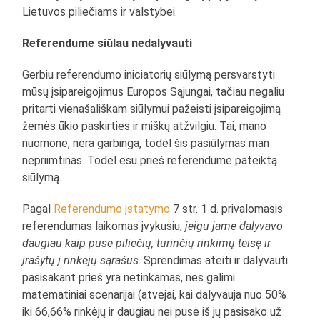
Lietuvos piliečiams ir valstybei.
Referendume siūlau nedalyvauti
Gerbiu referendumo iniciatorių siūlymą persvarstyti
mūsų įsipareigojimus Europos Sąjungai, tačiau negaliu
pritarti vienašališkam siūlymui pažeisti įsipareigojimą
žemės ūkio paskirties ir miškų atžvilgiu. Tai, mano
nuomone, nėra garbinga, todėl šis pasiūlymas man
nepriimtinas. Todėl esu prieš referendume pateiktą
siūlymą.
Pagal
Referendumo įstatymo
7 str. 1 d. privalomasis
referendumas laikomas įvykusiu,
jeigu jame dalyvavo
daugiau kaip pusė piliečių, turinčių rinkimų teisę ir
įrašytų į rinkėjų sąrašus
. Sprendimas ateiti ir dalyvauti
pasisakant prieš yra netinkamas, nes galimi
matematiniai scenarijai (atvejai, kai dalyvauja nuo 50%
iki 66,66% rinkėjų ir daugiau nei pusė iš jų pasisako už