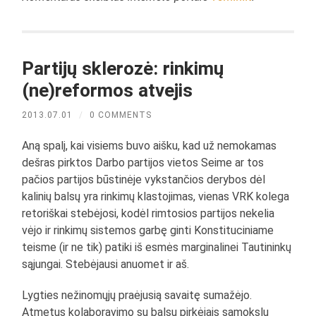
Partijų sklerozė: rinkimų
(ne)reformos atvejis
2013.07.01
/
0 COMMENTS
Aną spalį, kai visiems buvo aišku, kad už nemokamas
dešras pirktos Darbo partijos vietos Seime ar tos
pačios partijos būstinėje vykstančios derybos dėl
kalinių balsų yra rinkimų klastojimas, vienas VRK kolega
retoriškai stebėjosi, kodėl rimtosios partijos nekelia
vėjo ir rinkimų sistemos garbę ginti Konstituciniame
teisme (ir ne tik) patiki iš esmės marginalinei Tautininkų
sąjungai. Stebėjausi anuomet ir aš.
Lygties nežinomųjų praėjusią savaitę sumažėjo.
Atmetus kolaboravimo su balsų pirkėjais sąmokslų