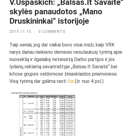
V.Uspaskich: „Balsas.lt Savaitė“
skylės panaudotos „Mano
Druskininkai“ istorijoje
2015.11.15
/
0 COMMENTS
Taip seniai, jog dar vaikai buvo visai maži, kaip VRK
narys dariau niekieno dėmesio nesulaukusį tyrimą apie
nuoseklią ir ilgalaikę neteisėtą Darbo partijos ir jos
lyderių reklamą savaitraštyje „Balsas.lt Savaitė“ bei
kitose grupės valdomose žiniasklaidos priemonėse.
Visą tyrimą dar galima rasti
čia
(žr. nuo 4 psl.).