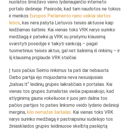
nuolatos šmėžavo vieno lyderiaujančio interneto
portalo dešinėje. Pasirodė, kad tam naudotos ne tokios
ir menkos
Europos Parlamento nario veiklai skirtos
lėšos
, kas nėra įrašyta Lietuvos teisės aktuose kaip
leidžiamas šaltinis. Kai vienas toks VRK narys surinko
medžiagą ir pateikė ją VRK su prašymu klausimą
svarstyti posėdyje ir taikyti sankciją – pagal
tuometinius teisės aktus, gal net šalinimą iš rinkimų – ir
šį klausimą priglaudė VRK stalčiai.
Į tuos pačius Seimo rinkimus ta pati dar nebausta
Darbo partija ėjo mojuodama neva nesusijusiais
„balsas.lt“ leidinių grupės laikraščiais ir portalais. Kai
vienas tos grupės žurnalistas viešai papasakojo, kad
atlyginimą gauna vokeliuose ir juos jam dalina tos
pačios partijos to paties linksmo veido lyderio dešinioji
mergina,
kilo nemažas šaršalas
. Kai vienas toks VRK
narys surinko medžiagą ir pastraipsniui sudėliojo tos
žiniasklaidos grupės leidiniuose skelbtą paslėptą