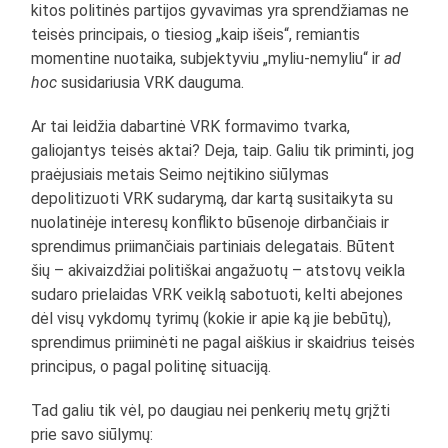
kitos politinės partijos gyvavimas yra sprendžiamas ne
teisės principais, o tiesiog „kaip išeis“, remiantis
momentine nuotaika, subjektyviu „myliu-nemyliu“ ir
ad
hoc
susidariusia VRK dauguma.
Ar tai leidžia dabartinė VRK formavimo tvarka,
galiojantys teisės aktai? Deja, taip. Galiu tik priminti, jog
praėjusiais metais Seimo neįtikino siūlymas
depolitizuoti VRK sudarymą, dar kartą susitaikyta su
nuolatinėje interesų konflikto būsenoje dirbančiais ir
sprendimus priimančiais partiniais delegatais. Būtent
šių – akivaizdžiai politiškai angažuotų – atstovų veikla
sudaro prielaidas VRK veiklą sabotuoti, kelti abejones
dėl visų vykdomų tyrimų (kokie ir apie ką jie bebūtų),
sprendimus priiminėti ne pagal aiškius ir skaidrius teisės
principus, o pagal politinę situaciją.
Tad galiu tik vėl, po daugiau nei penkerių metų grįžti
prie savo siūlymų: