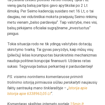
vieną gautą balsą partijos gavo apytiksliai po 2 Lt
išmoką. Per Seimo kadenciją susidaro net 16 Lt, o tai
daugiau, nei vidutiniškai mokėta praėjusių Seimo rinkimų
metu vienam „balso pardavėjui“. Taip valstybė, mes visi,
balsų pirkėjams oficialiai sugrąžiname „investuotus“
pinigus.
Tokia situacija rodo ne tik ydingą valstybės dotacijų
skirstymo tvarką. Tai gyvas pavyzdys, kaip mūsų visų
(piliečių) lėšas korumpuotas biurokratinis mechanizmas
naudoja politinei korupcijai finansuoti. Uždaras ratas
sukasi. Tegyvuoja balsus perkantieji ir parduodantieji!
P.S. visiems norintiems komentaruose priminti
trolinimo istoriją pirmiausia siūlau perskaityti naujausių
faktų santrauką mano tinklaraštyje – „
Istorija apie
Istorija apie 6338963,05 Lt
“.
Komentaras skelbtas interneto portale
15min.lt
.