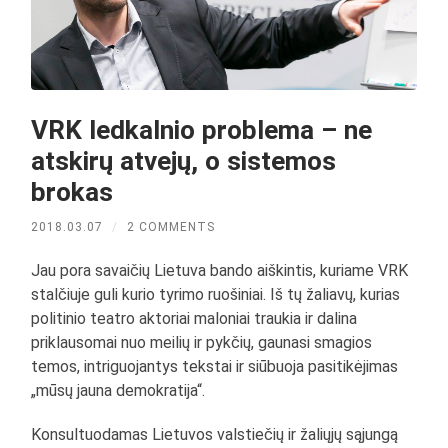
VRK ledkalnio problema – ne
atskirų atvejų, o sistemos
brokas
2018.03.07
/
2 COMMENTS
Jau pora savaičių Lietuva bando aiškintis, kuriame VRK
stalčiuje guli kurio tyrimo ruošiniai. Iš tų žaliavų, kurias
politinio teatro aktoriai maloniai traukia ir dalina
priklausomai nuo meilių ir pykčių, gaunasi smagios
temos, intriguojantys tekstai ir siūbuoja pasitikėjimas
„mūsų jauna demokratija“.
Konsultuodamas Lietuvos valstiečių ir žaliųjų sąjungą