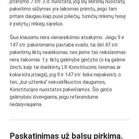
įstatymo 7 str. 3 d. nuostata, jog šių skirsnių nuostatų
pakeitimo siūlymas yra laikomas priimtu, jeigu tam
pritarė daugiau kaip pusė piliečių, turinčių rinkimų teisę
ir įrašytų į rinkėjų sąrašus.
Šiuo klausimu nėra vienareikšmio atsakymo. Jeigu 9 ir
147 str. pakeitimams pastaba svarbi, tai dėl 47 str.
pakeitimų liktų neaiškumas, nes jiems tas reikalavimas
nėra taikomas. t.y. liktų galimybė ginčytis (o ką galime
žinoti, kaip tai išaiškintų LR Konstitucinis teismas ar
kokia kita įstaiga), jog 9 ir 147 str. lieka nepakeisti, o
ten, „kur užtenka“ nekvalifikuotos daugumos,
Konstitucijos nuostatos pakeičiamos. Šio ginčo
galimybės išvengiama, jeigu referendume
nedalyvaujama.
Paskatinimas už balsų pirkimą.