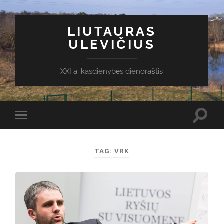
LIUTAURAS
ULEVIČIUS
XXI a. kasdienybės dienoraštis
Toggl
Toggle
search
mobile
field
menu
TAG:
VRK