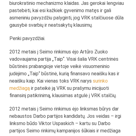
biurokratinio mechanizmo klaidas. Jas gerokai lengviau
pastebėti, kai esi kažkiek gyvenimo matęs ir gali
asmeniniu pavyzdžiu palyginti, jog VRK stalčiuose dūla
gausybė svarbių ir neatsakytų klausimų.
Penki pavyzdžiai.
2012 metais į Seimo rinkimus ėjo Artūro Zuoko
vadovaujama partija „Taip“. Visai šalia VRK centrinės
būstinės prabangioje vietoje veikė visuomeninio
judėjimo „Taip“ būstinė, kurią finansavo neaišku kas ir
neaišku kaip. Kai vienas toks VRK narys
surinko
medžiagą
ir pateikė ją VRK su prašymu inicijuoti
finansinį patikrinimą, klausimas atgulė į VRK stalčių.
2012 metais į Seimo rinkimus ėjo linksmas būrys dar
nebaustos Darbo partijos kandidatų. Jos veidas – irgi
linksmo būdo Viktor Uspaskich – kartu su Darbo
partijos Seimo rinkimų kampanijos šūkiais ir medžiaga