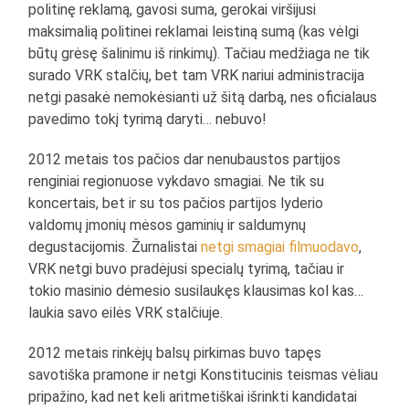
politinę reklamą, gavosi suma, gerokai viršijusi
maksimalią politinei reklamai leistiną sumą (kas vėlgi
būtų grėsę šalinimu iš rinkimų). Tačiau medžiaga ne tik
surado VRK stalčių, bet tam VRK nariui administracija
netgi pasakė nemokėsianti už šitą darbą, nes oficialaus
pavedimo tokį tyrimą daryti… nebuvo!
2012 metais tos pačios dar nenubaustos partijos
renginiai regionuose vykdavo smagiai. Ne tik su
koncertais, bet ir su tos pačios partijos lyderio
valdomų įmonių mėsos gaminių ir saldumynų
degustacijomis. Žurnalistai
netgi smagiai filmuodavo
,
VRK netgi buvo pradėjusi specialų tyrimą, tačiau ir
tokio masinio dėmesio susilaukęs klausimas kol kas…
laukia savo eilės VRK stalčiuje.
2012 metais rinkėjų balsų pirkimas buvo tapęs
savotiška pramone ir netgi Konstitucinis teismas vėliau
pripažino, kad net keli aritmetiškai išrinkti kandidatai