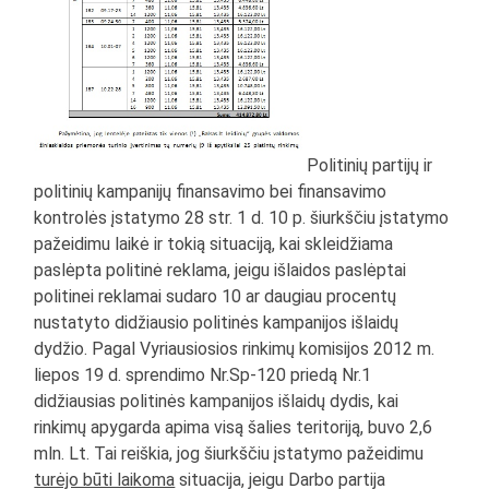
Politinių partijų ir
politinių kampanijų finansavimo bei finansavimo
kontrolės įstatymo 28 str. 1 d. 10 p. šiurkščiu įstatymo
pažeidimu laikė ir tokią situaciją, kai skleidžiama
paslėpta politinė reklama, jeigu išlaidos paslėptai
politinei reklamai sudaro 10 ar daugiau procentų
nustatyto didžiausio politinės kampanijos išlaidų
dydžio. Pagal Vyriausiosios rinkimų komisijos 2012 m.
liepos 19 d. sprendimo Nr.Sp-120 priedą Nr.1
didžiausias politinės kampanijos išlaidų dydis, kai
rinkimų apygarda apima visą šalies teritoriją, buvo 2,6
mln. Lt. Tai reiškia, jog šiurkščiu įstatymo pažeidimu
turėjo būti laikoma
situacija, jeigu Darbo partija