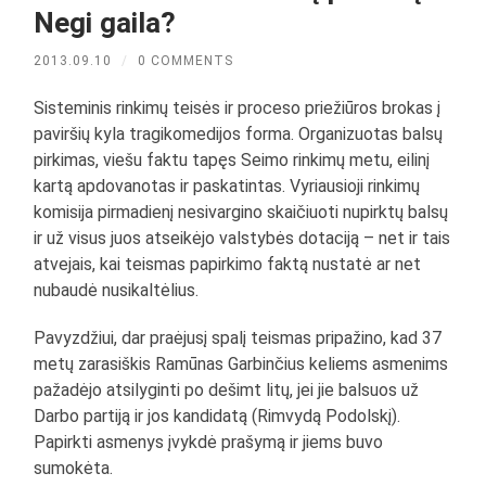
Negi gaila?
2013.09.10
/
0 COMMENTS
Sisteminis rinkimų teisės ir proceso priežiūros brokas į
paviršių kyla tragikomedijos forma. Organizuotas balsų
pirkimas, viešu faktu tapęs Seimo rinkimų metu, eilinį
kartą apdovanotas ir paskatintas. Vyriausioji rinkimų
komisija pirmadienį nesivargino skaičiuoti nupirktų balsų
ir už visus juos atseikėjo valstybės dotaciją – net ir tais
atvejais, kai teismas papirkimo faktą nustatė ar net
nubaudė nusikaltėlius.
Pavyzdžiui, dar praėjusį spalį teismas pripažino, kad 37
metų zarasiškis Ramūnas Garbinčius keliems asmenims
pažadėjo atsilyginti po dešimt litų, jei jie balsuos už
Darbo partiją ir jos kandidatą (Rimvydą Podolskį).
Papirkti asmenys įvykdė prašymą ir jiems buvo
sumokėta.