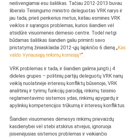
neišvengiamai esu šališkas. Tačiau 2012-2013 buvau
liberalo Teisingumo ministro deleguotas VRK narys ir
jau tada, prieš penkerius metus, kėliau esmines VRK
veiklos ir sąrangos problemas, kurios šiandien vėl
atsidūrė visuomenės dėmesio centre. Todėl netgi
būdamas šališkas šiandien galiu priminti savo
pristatymą žiniasklaidai 2012-ųjų lapkričio 6 dieną „
Kas
valdo Vyriausiąją rinkimų komisiją?
“.
VRK problemas ir tada, ir šiandien galima jungti į 4
dideles grupes – politinių partijų deleguotų VRK narių
veiklą nuolatinėje interesų konfliktų būsenoje, VRK
analitinių ir tyrimų funkcijų parodiją, rinkimų teisinio
reglamentavimo sistemos ydas, rinkimų apygardų ir
apylinkių kompetencijos trūkumą ir interesų konfliktus.
Šiandien visuomenės dėmesys rinkimų prievaizdų
kasdienybei vėl stebi atskirus atvejus, ignoruoja
įsisenėjusias sistemos problemas ir veikiančio