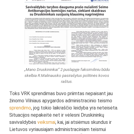
„Mano Druskininkai“ 2 puslapyje faksimiliniu būdu
skelbia R.Malinausko pasirašytus politinės kovos
raštus.
Toks VRK sprendimas buvo priimtas nepaisant jau
žinomo Vilniaus apygardos administracinio teismo
sprendimo
, jog tokio laikraščio leidyba yra neteisėta.
Situacijos nepakeitė net ir vėlesni Druskininkų
savivaldybės
veiksmai
, kai, jai atsiėmus skundus ir
Lietuvos vyriausiajam administraciniam teismui