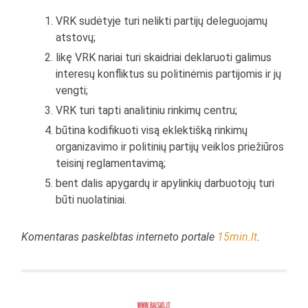
VRK sudėtyje turi nelikti partijų deleguojamų
atstovų;
likę VRK nariai turi skaidriai deklaruoti galimus
interesų konfliktus su politinėmis partijomis ir jų
vengti;
VRK turi tapti analitiniu rinkimų centru;
būtina kodifikuoti visą eklektišką rinkimų
organizavimo ir politinių partijų veiklos priežiūros
teisinį reglamentavimą;
bent dalis apygardų ir apylinkių darbuotojų turi
būti nuolatiniai.
Komentaras paskelbtas interneto portale
15min.lt
.