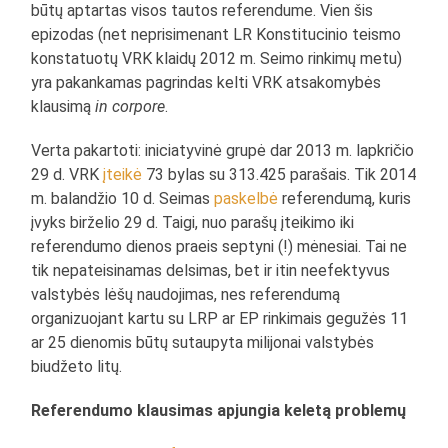
būtų aptartas visos tautos referendume. Vien šis
epizodas (net neprisimenant LR Konstitucinio teismo
konstatuotų VRK klaidų 2012 m. Seimo rinkimų metu)
yra pakankamas pagrindas kelti VRK atsakomybės
klausimą
in corpore
.
Verta pakartoti: iniciatyvinė grupė dar 2013 m. lapkričio
29 d. VRK
įteikė
73 bylas su 313.425 parašais. Tik 2014
m. balandžio 10 d. Seimas
paskelbė
referendumą, kuris
įvyks birželio 29 d. Taigi, nuo parašų įteikimo iki
referendumo dienos praeis septyni (!) mėnesiai. Tai ne
tik nepateisinamas delsimas, bet ir itin neefektyvus
valstybės lėšų naudojimas, nes referendumą
organizuojant kartu su LRP ar EP rinkimais gegužės 11
ar 25 dienomis būtų sutaupyta milijonai valstybės
biudžeto litų.
Referendumo klausimas apjungia keletą problemų