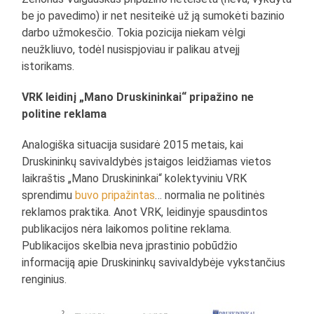
be jo pavedimo) ir net nesiteikė už ją sumokėti bazinio
darbo užmokesčio. Tokia pozicija niekam vėlgi
neužkliuvo, todėl nusispjoviau ir palikau atvejį
istorikams.
VRK leidinį „Mano Druskininkai“ pripažino ne
politine reklama
Analogiška situacija susidarė 2015 metais, kai
Druskininkų savivaldybės įstaigos leidžiamas vietos
laikraštis „Mano Druskininkai“ kolektyviniu VRK
sprendimu
buvo pripažintas
… normalia ne politinės
reklamos praktika. Anot VRK, leidinyje spausdintos
publikacijos nėra laikomos politine reklama.
Publikacijos skelbia neva įprastinio pobūdžio
informaciją apie Druskininkų savivaldybėje vykstančius
renginius.