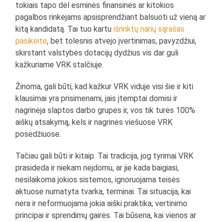
tokiais tapo dėl esminės finansinės ar kitokios
pagalbos rinkėjams apsisprendžiant balsuoti už vieną ar
kitą kandidatą. Tai tuo kartu
išrinktų narių sąrašas
pasikeitė
, bet tolesnis atvejo įvertinimas, pavyzdžiui,
skirstant valstybės dotacijų dydžius vis dar guli
kažkuriame VRK stalčiuje.
Žinoma, gali būti, kad kažkur VRK viduje visi šie ir kiti
klausimai yra prisimenami, jais įtemptai domisi ir
nagrinėja slaptos darbo grupės ir, vos tik turės 100%
aiškų atsakymą, kels ir nagrinės viešuose VRK
posėdžiuose.
Tačiau gali būti ir kitaip. Tai tradicija, jog tyrimai VRK
prasideda ir niekam neįdomu, ar jie kada baigiasi,
nesilaikoma jokios sistemos, ignoruojama teisės
aktuose numatyta tvarka, terminai. Tai situacija, kai
nėra ir neformuojama jokia aiški praktika, vertinimo
principai ir sprendimų gairės. Tai būsena, kai vienos ar