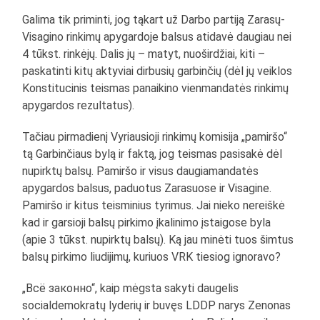
Galima tik priminti, jog tąkart už Darbo partiją Zarasų-
Visagino rinkimų apygardoje balsus atidavė daugiau nei
4 tūkst. rinkėjų. Dalis jų – matyt, nuoširdžiai, kiti –
paskatinti kitų aktyviai dirbusių garbinčių (dėl jų veiklos
Konstitucinis teismas panaikino vienmandatės rinkimų
apygardos rezultatus).
Tačiau pirmadienį Vyriausioji rinkimų komisija „pamiršo“
tą Garbinčiaus bylą ir faktą, jog teismas pasisakė dėl
nupirktų balsų. Pamiršo ir visus daugiamandatės
apygardos balsus, paduotus Zarasuose ir Visagine.
Pamiršo ir kitus teisminius tyrimus. Jai nieko nereiškė
kad ir garsioji balsų pirkimo įkalinimo įstaigose byla
(apie 3 tūkst. nupirktų balsų). Ką jau minėti tuos šimtus
balsų pirkimo liudijimų, kuriuos VRK tiesiog ignoravo?
„Всё законно“, kaip mėgsta sakyti daugelis
socialdemokratų lyderių ir buvęs LDDP narys Zenonas