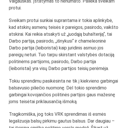
Vaigauskas. Įstatymas to nenumato. Palieka sveikam
protui.
Sveikam protui sunkiai suprantama ir tokia aplinkybė,
kad atskirų asmenų teisės ir pareigos, pasirodo, vaikšto
atskirai. Kai reikia atsakyti už „juodąją buhalteriją“, tai
Darbo partija, pasirodo, „išnykusi“ ir chameleoninė
Darbo partija (leiboristai) kaip juridinis asmuo jos
pareigų neturi. Tuo tarpu skirstant valstybės dotaciją
politinėms partijoms, pasirodo, Darbo partija
(leiboristai) yra visų Darbo partijos teisių perėmėja.
Tokiu sprendimu pasikėsinta ne tik į kiekvieno garbingai
balsavusio piliečio nuomonę. Dėl tokio sprendimo
garbingai kovojančios politinės partijos gaus mažesnę
joms teisėtai priklausančią išmoką.
Tragikomiška, jog toks VRK sprendimas iš esmės
legalizuoja balsų pirkimu gautus balsus. Dar daugiau –
tai įteisina ciniško politinio verslo modelį. Šįkart už