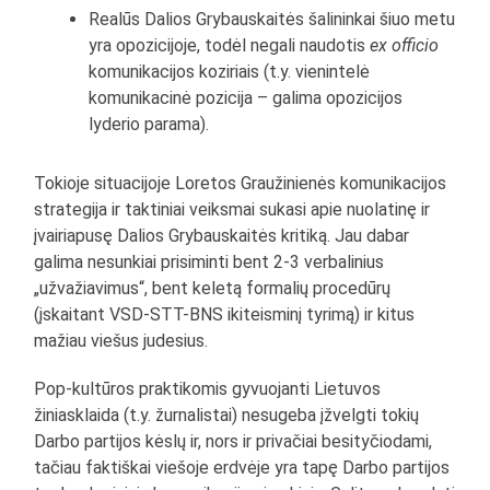
Realūs Dalios Grybauskaitės šalininkai šiuo metu
yra opozicijoje, todėl negali naudotis
ex officio
komunikacijos koziriais (t.y. vienintelė
komunikacinė pozicija – galima opozicijos
lyderio parama).
Tokioje situacijoje Loretos Graužinienės komunikacijos
strategija ir taktiniai veiksmai sukasi apie nuolatinę ir
įvairiapusę Dalios Grybauskaitės kritiką. Jau dabar
galima nesunkiai prisiminti bent 2-3 verbalinius
„užvažiavimus“, bent keletą formalių procedūrų
(įskaitant VSD-STT-BNS ikiteisminį tyrimą) ir kitus
mažiau viešus judesius.
Pop-kultūros praktikomis gyvuojanti Lietuvos
žiniasklaida (t.y. žurnalistai) nesugeba įžvelgti tokių
Darbo partijos kėslų ir, nors ir privačiai besityčiodami,
tačiau faktiškai viešoje erdvėje yra tapę Darbo partijos