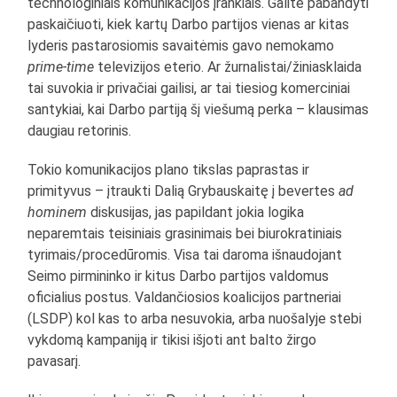
technologiniais komunikacijos įrankiais. Galite pabandyti
paskaičiuoti, kiek kartų Darbo partijos vienas ar kitas
lyderis pastarosiomis savaitėmis gavo nemokamo
prime-time
televizijos eterio. Ar žurnalistai/žiniasklaida
tai suvokia ir privačiai gailisi, ar tai tiesiog komerciniai
santykiai, kai Darbo partiją šį viešumą perka – klausimas
daugiau retorinis.
Tokio komunikacijos plano tikslas paprastas ir
primityvus – įtraukti Dalią Grybauskaitę į bevertes
ad
hominem
diskusijas, jas papildant jokia logika
neparemtais teisiniais grasinimais bei biurokratiniais
tyrimais/procedūromis. Visa tai daroma išnaudojant
Seimo pirmininko ir kitus Darbo partijos valdomus
oficialius postus. Valdančiosios koalicijos partneriai
(LSDP) kol kas to arba nesuvokia, arba nuošalyje stebi
vykdomą kampaniją ir tikisi išjoti ant balto žirgo
pavasarį.