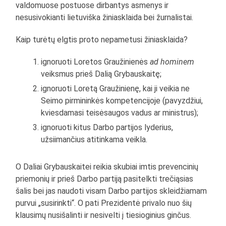
valdomuose postuose dirbantys asmenys ir
nesusivokianti lietuviška žiniasklaida bei žurnalistai.
Kaip turėtų elgtis proto nepametusi žiniasklaida?
ignoruoti Loretos Graužinienės
ad hominem
veiksmus prieš Dalią Grybauskaitę;
ignoruoti Loretą Graužinienę, kai ji veikia ne
Seimo pirmininkės kompetencijoje (pavyzdžiui,
kviesdamasi teisėsaugos vadus ar ministrus);
ignoruoti kitus Darbo partijos lyderius,
užsiimančius atitinkama veikla.
O Daliai Grybauskaitei reikia skubiai imtis prevencinių
priemonių ir prieš Darbo partiją pasitelkti trečiąsias
šalis bei jas naudoti visam Darbo partijos skleidžiamam
purvui „susirinkti“. O pati Prezidentė privalo nuo šių
klausimų nusišalinti ir nesivelti į tiesioginius ginčus.