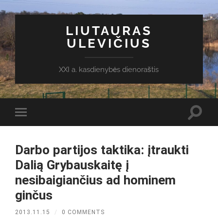
LIUTAURAS
ULEVIČIUS
XXI a. kasdienybės dienoraštis
Toggl
Toggle
search
mobile
field
menu
Darbo partijos taktika: įtraukti
Dalią Grybauskaitę į
nesibaigiančius ad hominem
ginčus
2013.11.15
/
0 COMMENTS