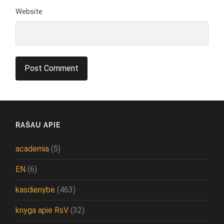
Website
RAŠAU APIE
academia
(5)
EN
(6)
kasdienybė
(463)
knyga apie RsV
(32)