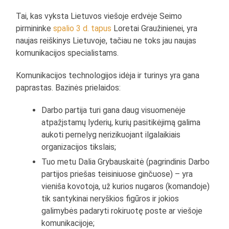
Tai, kas vyksta Lietuvos viešoje erdvėje Seimo
pirmininke
spalio 3 d. tapus
Loretai Graužinienei, yra
naujas reiškinys Lietuvoje, tačiau ne toks jau naujas
komunikacijos specialistams.
Komunikacijos technologijos idėja ir turinys yra gana
paprastas. Bazinės prielaidos:
Darbo partija turi gana daug visuomenėje
atpažįstamų lyderių, kurių pasitikėjimą galima
aukoti pernelyg nerizikuojant ilgalaikiais
organizacijos tikslais;
Tuo metu Dalia Grybauskaitė (pagrindinis Darbo
partijos priešas teisiniuose ginčuose) – yra
vieniša kovotoja, už kurios nugaros (komandoje)
tik santykinai neryškios figūros ir jokios
galimybės padaryti rokiruotę poste ar viešoje
komunikacijoje;