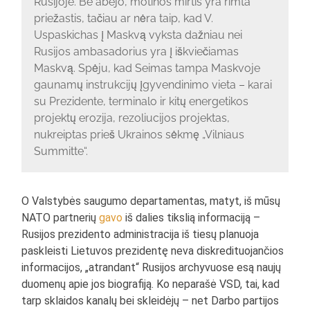
Rusijoje. Be abejo, motinos mirtis yra rimta
priežastis, tačiau ar nėra taip, kad V.
Uspaskichas į Maskvą vyksta dažniau nei
Rusijos ambasadorius yra į iškviečiamas
Maskvą. Spėju, kad Seimas tampa Maskvoje
gaunamų instrukcijų įgyvendinimo vieta – karai
su Prezidente, terminalo ir kitų energetikos
projektų erozija, rezoliucijos projektas,
nukreiptas prieš Ukrainos sėkmę „Vilniaus
Summitte“.
O Valstybės saugumo departamentas, matyt, iš mūsų
NATO partnerių
gavo
iš dalies tikslią informaciją –
Rusijos prezidento administracija iš tiesų planuoja
paskleisti Lietuvos prezidentę neva diskredituojančios
informacijos, „atrandant“ Rusijos archyvuose esą naujų
duomenų apie jos biografiją. Ko neparašė VSD, tai, kad
tarp sklaidos kanalų bei skleidėjų – net Darbo partijos