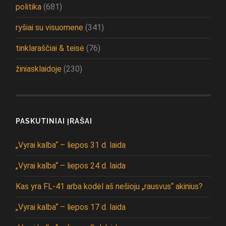
politika
(681)
ryšiai su visuomene
(341)
tinklaraščiai & teisė
(76)
žiniasklaidoje
(230)
PASKUTINIAI ĮRAŠAI
„Vyrai kalba“ – liepos 31 d. laida
„Vyrai kalba“ – liepos 24 d. laida
Kas yra FL-41 arba kodėl aš nešioju „rausvus“ akinius?
„Vyrai kalba“ – liepos 17 d. laida