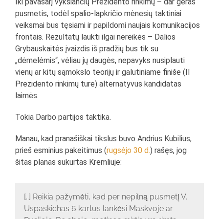
Iki pavasarį vyksiančių Prezidento rinkimų – dar geras
pusmetis, todėl spalio-lapkričio mėnesių taktiniai
veiksmai bus tęsiami ir papildomi naujais komunikacijos
frontais. Rezultatų laukti ilgai nereikės – Dalios
Grybauskaitės įvaizdis iš pradžių bus tik su
„dėmelėmis“, vėliau jų daugės, nepavyks nusiplauti
vienų ar kitų sąmokslo teorijų ir galutiniame finiše (II
Prezidento rinkimų ture) alternatyvus kandidatas
laimės.
Tokia Darbo partijos taktika.
Manau, kad pranašiškai tikslus buvo Andrius Kubilius,
prieš esminius pakeitimus (
rugsėjo 30 d.
) rašęs, jog
šitas planas sukurtas Kremliuje:
[..] Reikia pažymėti, kad per nepilną pusmetį V.
Uspaskichas 6 kartus lankėsi Maskvoje ar