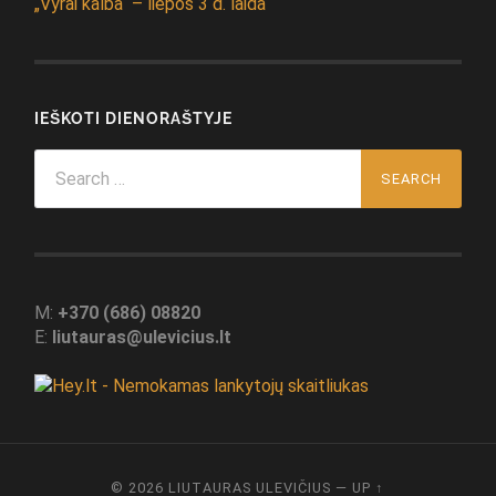
„Vyrai kalba“ – liepos 3 d. laida
IEŠKOTI DIENORAŠTYJE
Search
for:
M:
+370 (686) 08820
E:
liutauras@ulevicius.lt
© 2026
LIUTAURAS ULEVIČIUS
—
UP ↑