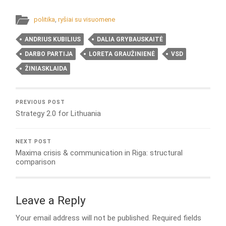
politika
,
ryšiai su visuomene
ANDRIUS KUBILIUS
DALIA GRYBAUSKAITĖ
DARBO PARTIJA
LORETA GRAUŽINIENĖ
VSD
ŽINIASKLAIDA
PREVIOUS POST
Strategy 2.0 for Lithuania
NEXT POST
Maxima crisis & communication in Riga: structural
comparison
Leave a Reply
Your email address will not be published.
Required fields