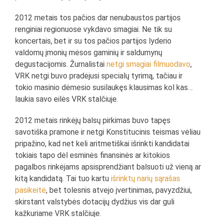
2012 metais tos pačios dar nenubaustos partijos
renginiai regionuose vykdavo smagiai. Ne tik su
koncertais, bet ir su tos pačios partijos lyderio
valdomų įmonių mėsos gaminių ir saldumynų
degustacijomis. Žurnalistai
netgi smagiai filmuodavo
,
VRK netgi buvo pradėjusi specialų tyrimą, tačiau ir
tokio masinio dėmesio susilaukęs klausimas kol kas…
laukia savo eilės VRK stalčiuje.
2012 metais rinkėjų balsų pirkimas buvo tapęs
savotiška pramone ir netgi Konstitucinis teismas vėliau
pripažino, kad net keli aritmetiškai išrinkti kandidatai
tokiais tapo dėl esminės finansinės ar kitokios
pagalbos rinkėjams apsisprendžiant balsuoti už vieną ar
kitą kandidatą. Tai tuo kartu
išrinktų narių sąrašas
pasikeitė
, bet tolesnis atvejo įvertinimas, pavyzdžiui,
skirstant valstybės dotacijų dydžius vis dar guli
kažkuriame VRK stalčiuje.