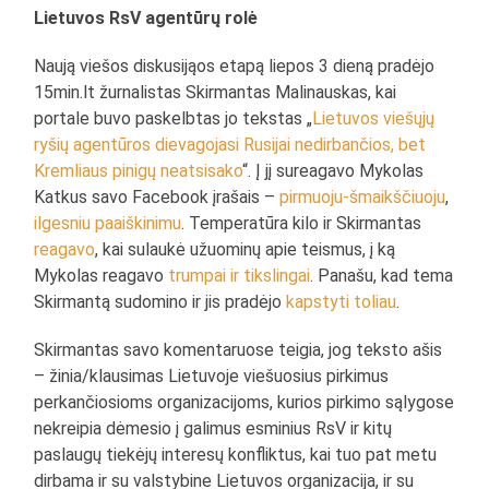
Lietuvos RsV agentūrų rolė
Naują viešos diskusijąos etapą liepos 3 dieną pradėjo
15min.lt žurnalistas Skirmantas Malinauskas, kai
portale buvo paskelbtas jo tekstas „
Lietuvos viešųjų
ryšių agentūros dievagojasi Rusijai nedirbančios, bet
Kremliaus pinigų neatsisako
“. Į jį sureagavo Mykolas
Katkus savo Facebook įrašais –
pirmuoju-šmaikščiuoju
,
ilgesniu paaiškinimu
. Temperatūra kilo ir Skirmantas
reagavo
, kai sulaukė užuominų apie teismus, į ką
Mykolas reagavo
trumpai ir tikslingai
. Panašu, kad tema
Skirmantą sudomino ir jis pradėjo
kapstyti toliau
.
Skirmantas savo komentaruose teigia, jog teksto ašis
– žinia/klausimas Lietuvoje viešuosius pirkimus
perkančiosioms organizacijoms, kurios pirkimo sąlygose
nekreipia dėmesio į galimus esminius RsV ir kitų
paslaugų tiekėjų interesų konfliktus, kai tuo pat metu
dirbama ir su valstybine Lietuvos organizacija, ir su