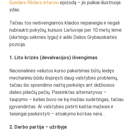
Gundars Rēders interviu
epizodą – jis puikiai iliustruoja
ydas.
Tačiau tos neišvengiamos klaidos nepaneigia ir negali
nubraukti pokyčių, kuriuos Lietuvoje per 10 metų lėmė
(skirtingu sėkmės lygiu) ir aiški Dalios Grybauskaitės
pozicija.
1. Lito krizės (devalvacijos) išvengimas
Nacionalinės valiutos kurso pakeitimas būtų leidęs
mechaniniu būdu išspręsti daug valstybės problemų,
tačiau šio sprendimo naštą perkėlęs ant didžiosios
dalies piliečių pečių. Pasirinktas alternatyvus –
taupymo – kelias buvo ne ką mažiau sudėtingas, tačiau
įgyvendintas. Ar valstybės patirti kaštai mažesni ir
teisingai paskirstyti – atsakymo kol kas nėra…
2. Darbo partija – užribyje