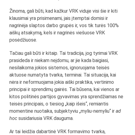
Žinoma, gali būti, kad kažkur VRK viduje visi šie ir kiti
klausimai yra prisimenami, jais įtemptai domisi ir
nagrinėja slaptos darbo grupės ir, vos tik turės 100%
aiškų atsakymą, kels ir nagrinės viešuose VRK
posėdžiuose.
Tačiau gali būti ir kitaip. Tai tradicija, jog tyrimai VRK
prasideda ir niekam neįdomu, ar jie kada baigiasi,
nesilaikoma jokios sistemos, ignoruojama teisės
aktuose numatyta tvarka, terminai. Tai situacija, kai
nėra ir neformuojama jokia aiški praktika, vertinimo
principai ir sprendimų gairės. Tai būsena, kai vienos ar
kitos politinės partijos gyvavimas yra sprendžiamas ne
teisės principais, o tiesiog „kaip išeis“, remiantis
momentine nuotaika, subjektyviu „myliu-nemyliu“ ir
ad
hoc
susidariusia VRK dauguma.
Ar tai leidžia dabartinė VRK formavimo tvarka,