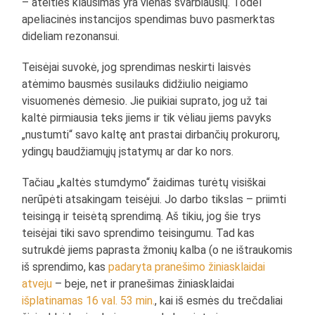
– ateities klausimas yra vienas svarbiausių. Todėl
apeliacinės instancijos spendimas buvo pasmerktas
dideliam rezonansui.
Teisėjai suvokė, jog sprendimas neskirti laisvės
atėmimo bausmės susilauks didžiulio neigiamo
visuomenės dėmesio. Jie puikiai suprato, jog už tai
kaltė pirmiausia teks jiems ir tik vėliau jiems pavyks
„nustumti“ savo kaltę ant prastai dirbančių prokurorų,
ydingų baudžiamųjų įstatymų ar dar ko nors.
Tačiau „kaltės stumdymo“ žaidimas turėtų visiškai
nerūpėti atsakingam teisėjui. Jo darbo tikslas – priimti
teisingą ir teisėtą sprendimą. Aš tikiu, jog šie trys
teisėjai tiki savo sprendimo teisingumu. Tad kas
sutrukdė jiems paprasta žmonių kalba (o ne ištraukomis
iš sprendimo, kas
padaryta pranešimo žiniasklaidai
atveju
– beje, net ir pranešimas žiniasklaidai
išplatinamas 16 val. 53 min.
, kai iš esmės du trečdaliai