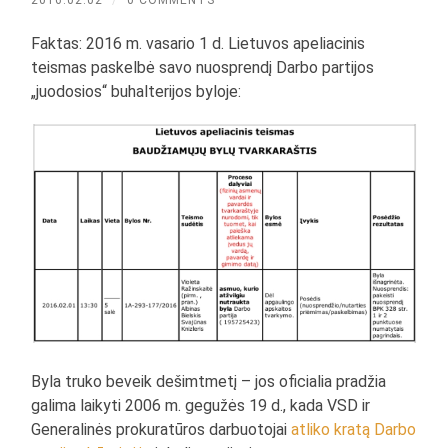
2016.02.02
/
0 COMMENTS
Faktas: 2016 m. vasario 1 d. Lietuvos apeliacinis
teismas paskelbė savo nuosprendį Darbo partijos
„juodosios“ buhalterijos byloje:
Byla truko beveik dešimtmetį – jos oficialia pradžia
galima laikyti 2006 m. gegužės 19 d., kada VSD ir
Generalinės prokuratūros darbuotojai
atliko kratą Darbo