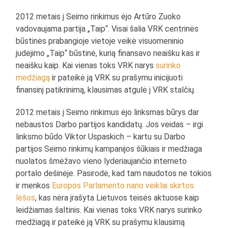
2012 metais į Seimo rinkimus ėjo Artūro Zuoko
vadovaujama partija „Taip“. Visai šalia VRK centrinės
būstinės prabangioje vietoje veikė visuomeninio
judėjimo „Taip“ būstinė, kurią finansavo neaišku kas ir
neaišku kaip. Kai vienas toks VRK narys
surinko
medžiagą
ir pateikė ją VRK su prašymu inicijuoti
finansinį patikrinimą, klausimas atgulė į VRK stalčių.
2012 metais į Seimo rinkimus ėjo linksmas būrys dar
nebaustos Darbo partijos kandidatų. Jos veidas – irgi
linksmo būdo Viktor Uspaskich – kartu su Darbo
partijos Seimo rinkimų kampanijos šūkiais ir medžiaga
nuolatos šmėžavo vieno lyderiaujančio interneto
portalo dešinėje. Pasirodė, kad tam naudotos ne tokios
ir menkos
Europos Parlamento nario veiklai skirtos
lėšos
, kas nėra įrašyta Lietuvos teisės aktuose kaip
leidžiamas šaltinis. Kai vienas toks VRK narys surinko
medžiagą ir pateikė ją VRK su prašymu klausimą