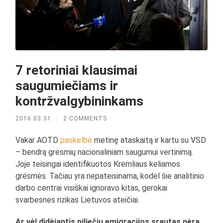
7 retoriniai klausimai
saugumiečiams ir
kontržvalgybininkams
2016.03.31
/
2 COMMENTS
Vakar AOTD
paskelbė
metinę ataskaitą ir kartu su VSD
– bendrą grėsmių nacionaliniam saugumui vertinimą.
Joje teisingai identifikuotos Kremliaus keliamos
grėsmės. Tačiau yra nepateisinama, kodėl šie analitinio
darbo centrai visiškai ignoravo kitas, gerokai
svarbesnes rizikas Lietuvos ateičiai.
Ar vėl didėjantis piliečių emigracijos srautas nėra