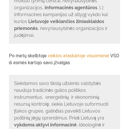
mokslo tyrimų centrai, nevyriausybinės
organizacijos,
informacinės agentūros
. [..]
Informacines kampanijas už atlygį vykdo kai
kurios
Lietuvoje veikiančios žiniasklaidos
priemonės
, nevyriausybinės organizacijos ir
judėjimai.
Po metų skelbtoje
veiklos ataskaitoje visuomenei
VSD
iš esmės kartojo savo įžvalgas:
Siekdamos savo tikslų užsienio valstybės
naudoja tradicinės galios politikos
instrumentus, energetinių ir ekonominių
resursų kontrolę, siekia Lietuvoje suformuoti
įtakos grupes, galinčias paveikti Lietuvos
politinių jėgų sprendimus. Prieš Lietuvą yra
vykdoma aktyvi informacinė
, ideologinė ir