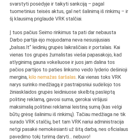
svarstyti posėdyje ir taikyti sankciją – pagal
tuometinius teisės aktus, gal net šalinimą iš rinkimų – ir
šį klausimą priglaudė VRK stalčiai.
Į tuos pačius Seimo rinkimus ta pati dar nebausta
Darbo partija ėjo mojuodama neva nesusijusiais
„balsas.lt“ leidinių grupės laikraščiais ir portalais. Kai
vienas tos grupės žurnalistas viešai papasakojo, kad
atlyginimą gauna vokeliuose ir juos jam dalina tos
pačios partijos to paties linksmo veido lyderio dešinioji
mergina,
kilo nemažas šaršalas
. Kai vienas toks VRK
narys surinko medžiagą ir pastraipsniui sudėliojo tos
žiniasklaidos grupės leidiniuose skelbtą paslėptą
politinę reklamą, gavosi suma, gerokai viršijusi
maksimalią politinei reklamai leistiną sumą (kas vėlgi
būtų grėsę šalinimu iš rinkimų). Tačiau medžiaga ne tik
surado VRK stalčių, bet tam VRK nariui administracija
netgi pasakė nemokėsianti už šitą darbą, nes oficialaus
pavedimo tokį tyrimą daryti… nebuvo!