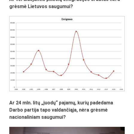
grėsmė Lietuvos saugumui?
Ar 24 mln. litų „juodų“ pajamų, kurių padedama
Darbo partija tapo valdančiąja, nėra grėsmė
nacionaliniam saugumui?