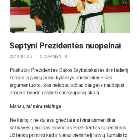
Septyni Prezidentės nuopelnai
2019.06.05
/
0 COMMENTS
Paskutinį Prezidentės Dalios Grybauskaitės šimtadienį
temdo iš įvairių pusių kylantys priešininkai – kas
argumentuotai, kas nelabai, tačiau daugelis naudojasi
proga ir bando grąžinti susikaupusią skolą.
Manau,
tai nėra teisinga
.
Ne kartą ir ne du esu griežtai ir atvirai asmeniškai
kritikavęs pareigas einančios Prezidentės sprendimus.
Užtenka priminti kad ir vienui vienintelį latvių žurnalisto