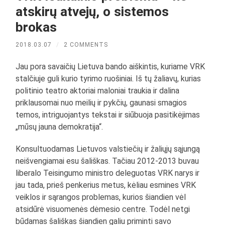
atskirų atvejų, o sistemos
brokas
2018.03.07
/
2 COMMENTS
Jau pora savaičių Lietuva bando aiškintis, kuriame VRK
stalčiuje guli kurio tyrimo ruošiniai. Iš tų žaliavų, kurias
politinio teatro aktoriai maloniai traukia ir dalina
priklausomai nuo meilių ir pykčių, gaunasi smagios
temos, intriguojantys tekstai ir siūbuoja pasitikėjimas
„mūsų jauna demokratija“.
Konsultuodamas Lietuvos valstiečių ir žaliųjų sąjungą
neišvengiamai esu šališkas. Tačiau 2012-2013 buvau
liberalo Teisingumo ministro deleguotas VRK narys ir
jau tada, prieš penkerius metus, kėliau esmines VRK
veiklos ir sąrangos problemas, kurios šiandien vėl
atsidūrė visuomenės dėmesio centre. Todėl netgi
būdamas šališkas šiandien galiu priminti savo