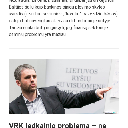
rezultatas. Žinoma, klausimas, ar dabar jau aiškėjantis
Baltijos šalių kaip bankinės pinigų plovimo skylės
įvaizdis (ir su tuo susijusios „Revolut“ pavyzdžio bėdos)
galėjo būti išvengtas aktyviau dirbant ir šioje srityje.
Tačiau sunku būtų nuginčyti, jog finansų sektoriuje
esminių problemų yra mažiau.
VRK ledkalnio problema – ne