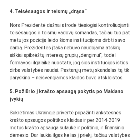
4. Teisėsaugos ir teismų „drąsa“
Nors Prezidentė dažnai atrodė tiesiogiai kontroliuojanti
teisėsaugos ir teismų vadovų komandas, tačiau tuo pat
metu jos pozicija leido šioms institucijoms dirbti savo
darbą. Prezidentės įtaka nebuvo naudojama atskirų
aiškiai apibrėžtų interesų grupių „dengimui“, todėl
formavosi ilgalaikė nuostata, jog šios institucijos išties
dirba valstybės naudai. Pastarųjų metų skandalas tą tik
paryškino – neišvengiamos klaidos buvo atskleistos.
5. Požiūrio į krašto apsaugą pokytis po Maidano
įvykių
Sukrėtimas Ukrainoje privertė pripažinti ankstesnės
krašto apsaugos politikos klaidas ir per 2014-2019
metus krašto apsauga sulaukė ir politinio, ir finansinio
dėmesio. Dar laukia ilgas kelias į priekį, tačiau valstybės