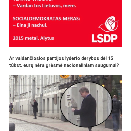
Ar valdančiosios partijos lyderio derybos dėl 15
tūkst. eurų nėra grėsmė nacionaliniam saugumui?