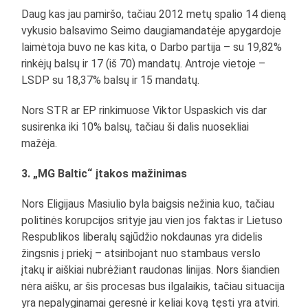
Daug kas jau pamiršo, tačiau 2012 metų spalio 14 dieną
vykusio balsavimo Seimo daugiamandatėje apygardoje
laimėtoja buvo ne kas kita, o Darbo partija – su 19,82%
rinkėjų balsų ir 17 (iš 70) mandatų. Antroje vietoje –
LSDP su 18,37% balsų ir 15 mandatų.
Nors STR ar EP rinkimuose Viktor Uspaskich vis dar
susirenka iki 10% balsų, tačiau ši dalis nuosekliai
mažėja.
3. „MG Baltic“ įtakos mažinimas
Nors Eligijaus Masiulio byla baigsis nežinia kuo, tačiau
politinės korupcijos srityje jau vien jos faktas ir Lietuso
Respublikos liberalų sąjūdžio nokdaunas yra didelis
žingsnis į priekį – atsiribojant nuo stambaus verslo
įtakų ir aiškiai nubrėžiant raudonas linijas. Nors šiandien
nėra aišku, ar šis procesas bus ilgalaikis, tačiau situacija
yra nepalyginamai geresnė ir keliai kovą tęsti yra atviri.