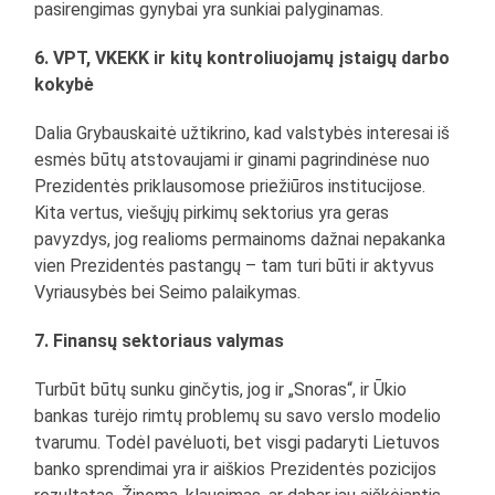
pasirengimas gynybai yra sunkiai palyginamas.
6. VPT, VKEKK ir kitų kontroliuojamų įstaigų darbo
kokybė
Dalia Grybauskaitė užtikrino, kad valstybės interesai iš
esmės būtų atstovaujami ir ginami pagrindinėse nuo
Prezidentės priklausomose priežiūros institucijose.
Kita vertus, viešųjų pirkimų sektorius yra geras
pavyzdys, jog realioms permainoms dažnai nepakanka
vien Prezidentės pastangų – tam turi būti ir aktyvus
Vyriausybės bei Seimo palaikymas.
7. Finansų sektoriaus valymas
Turbūt būtų sunku ginčytis, jog ir „Snoras“, ir Ūkio
bankas turėjo rimtų problemų su savo verslo modelio
tvarumu. Todėl pavėluoti, bet visgi padaryti Lietuvos
banko sprendimai yra ir aiškios Prezidentės pozicijos