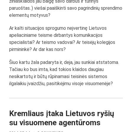
žiniasklaidos jau baigę savo darbus ir turinys
paruoštas..) viešai paaiškinti savo pagrindinių sprendimo
elementų motyvus?
Ar kalti situacijos sprogumo neįvertinę Lietuvos
apeliaciniame teisme dirbantys komunikacijos
specialistai? Ar teismo vadovai? Ar teisėjų kolegijos
pirmininkė? Ar dar kas nors?
Šiuo kartu žala padaryta ir, deja, jau sunkiai atstatoma.
Tačiau ko bus imta, kad tokios klaidos daugiau
nesikartotų ir būtų rūpinamasi teisinės sistemos
ilgalaikiu įvaizdžiu, pasitikėjimu visoje visuomenėje?
Kremliaus įtaka Lietuvos ryšių
su visuomene agentūroms