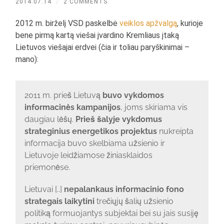
2014.07.14
/
2 COMMENTS
2012 m. birželį VSD paskelbė
veiklos apžvalgą
, kurioje
bene pirmą kartą viešai įvardino Kremliaus įtaką
Lietuvos viešajai erdvei (čia ir toliau paryškinimai –
mano):
2011 m. prieš Lietuvą
buvo vykdomos
informacinės kampanijos
, joms skiriama vis
daugiau lėšų.
Prieš šalyje vykdomus
strateginius energetikos projektus
nukreipta
informacija buvo skelbiama užsienio ir
Lietuvoje leidžiamose žiniasklaidos
priemonėse.
Lietuvai [..]
nepalankaus informacinio fono
strategais laikytini
trečiųjų šalių užsienio
politiką formuojantys subjektai bei su jais susiję