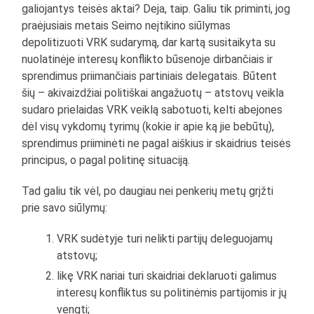
galiojantys teisės aktai? Deja, taip. Galiu tik priminti, jog
praėjusiais metais Seimo neįtikino siūlymas
depolitizuoti VRK sudarymą, dar kartą susitaikyta su
nuolatinėje interesų konflikto būsenoje dirbančiais ir
sprendimus priimančiais partiniais delegatais. Būtent
šių – akivaizdžiai politiškai angažuotų – atstovų veikla
sudaro prielaidas VRK veiklą sabotuoti, kelti abejones
dėl visų vykdomų tyrimų (kokie ir apie ką jie bebūtų),
sprendimus priiminėti ne pagal aiškius ir skaidrius teisės
principus, o pagal politinę situaciją.
Tad galiu tik vėl, po daugiau nei penkerių metų grįžti
prie savo siūlymų:
VRK sudėtyje turi nelikti partijų deleguojamų
atstovų;
likę VRK nariai turi skaidriai deklaruoti galimus
interesų konfliktus su politinėmis partijomis ir jų
vengti;