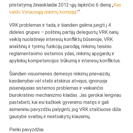
pristatymą žiniasklaidai 2012-ųjų lapkričio 6 dieną „
Kas
valdo Vyriausiąją rinkimų komisiją?
“.
VRK problemas ir tada, ir šiandien galima jungti į 4
dideles grupes – politinių partijų deleguotų VRK narių
veiklą nuolatinėje interesų konfliktų būsenoje, VRK
analitinių ir tyrimų funkcijų parodiją, rinkimų teisinio
reglamentavimo sistemos ydas, rinkimų apygardų ir
apylinkių kompetencijos trūkumą ir interesų konfliktus.
Šiandien visuomenės dėmesys rinkimų prievaizdų
kasdienybei vėl stebi atskirus atvejus, ignoruoja
įsisenėjusias sistemos problemas ir veikiančio
biurokratinio mechanizmo klaidas. Jas gerokai lengviau
pastebėti, kai esi kažkiek gyvenimo matęs ir gali
asmeniniu pavyzdžiu palyginti, jog VRK stalčiuose dūla
gausybė svarbių ir neatsakytų klausimų.
Penki pavyzdžiai.