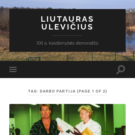
LIUTAURAS
ULEVIČIUS
XXI a. kasdienybės dienoraštis
Toggl
Toggle
search
mobile
field
menu
TAG:
DARBO PARTIJA
(PAGE 1 OF 2)