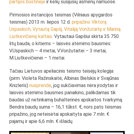
partijos būstinėje
ir kelių susijusių asmenų namuose.
Pirmosios instancijos teismas (Vilniaus apygardos
teismas) 2013 m. liepos 12 d.
pripažino Viktorą
Uspaskich, Vytautą Gapšį, Vitaliją Vonžutaitę ir Mariną
Liutkevičienę kaltais
. Vytautaui Gapšiui skirta 35 750
litų bauda, o kitiems – laisvės atėmimo bausmės:
V.Uspaskich – 4 metai, V.Vonžutaitei – 3 metai,
M.Liutkevičienei – 1 metai.
Tačiau Lietuvos apeliacinis teismo teisėjų kolegija
(pirm. Violeta Ražinskaitė, Albinas Bielskis ir Svajūnas
Knizleris)
nusprendė
, jog sukčiavimas nėra įrodytas ir
laisvės atėmimo bausmes panaikino, palikdamas tik
baudas už netinkamą buhalterinės apskaitos tvarkymą.
Bendra baudų suma – 16,1 tūkst. €, nors pats teismas
pripažino, jog neteisėtai apskaityta apie 7 mln. €
pajamų ir apie 6,6 mln. € išlaidų.