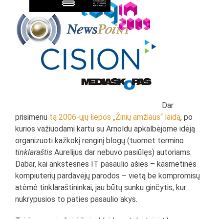
Dar
prisimenu
tą 2006-ųjų liepos „Žinių amžiaus“ laidą
, po
kurios važiuodami kartu su Arnoldu apkalbėjome idėją
organizuoti kažkokį renginį blogų (tuomet termino
tinklaraštis
Aurelijus dar nebuvo pasiūlęs) autoriams.
Dabar, kai ankstesnės IT pasaulio ašies – kasmetinės
kompiuterių pardavėjų parodos – vietą be kompromisų
atėmė tinklaraštininkai, jau būtų sunku ginčytis, kur
nukrypusios to paties pasaulio akys.