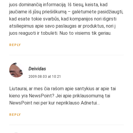
juos dominančią informaciją. Iš tiesų, keista, kad
jaučiame iš jūsų priešiškumą – galėtumėte pasidžiaugti,
kad esate tokie svarbūs, kad kompanijos nori išgirsti
atsiliepimus apie savo paslaugas ar produktus, nori į
juos reaguoti ir tobulėti. Nuo to visiems tik geriau.
REPLY
Deividas
2009.08.03 at 10:21
Liutaurai, ar mes čia rašom apie santykius ar apie tai
kieno yra NewsPoint? Jei apie priklausomumą tai
NewsPoint nei per kur nepriklauso Adnetui…
REPLY