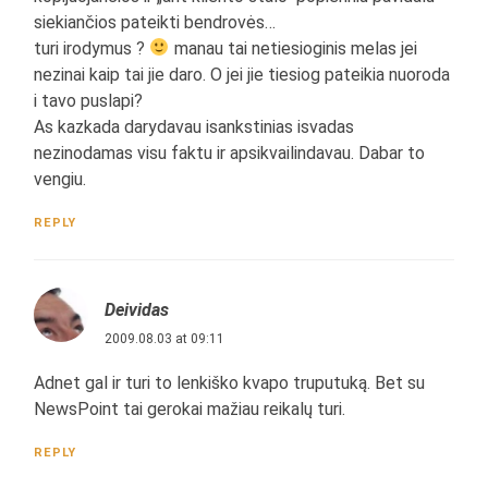
siekiančios pateikti bendrovės…
turi irodymus ?
manau tai netiesioginis melas jei
nezinai kaip tai jie daro. O jei jie tiesiog pateikia nuoroda
i tavo puslapi?
As kazkada darydavau isankstinias isvadas
nezinodamas visu faktu ir apsikvailindavau. Dabar to
vengiu.
REPLY
Deividas
2009.08.03 at 09:11
Adnet gal ir turi to lenkiško kvapo truputuką. Bet su
NewsPoint tai gerokai mažiau reikalų turi.
REPLY