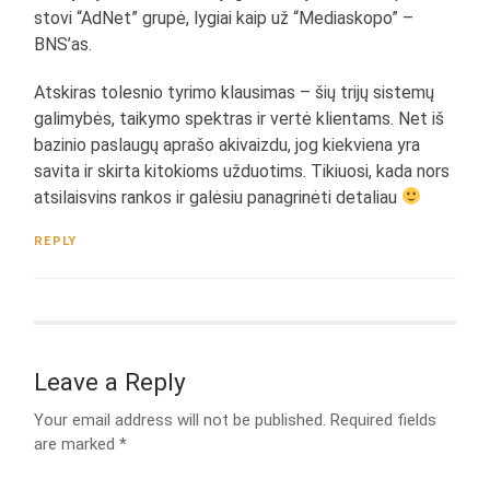
stovi “AdNet” grupė, lygiai kaip už “Mediaskopo” –
BNS’as.
Atskiras tolesnio tyrimo klausimas – šių trijų sistemų
galimybės, taikymo spektras ir vertė klientams. Net iš
bazinio paslaugų aprašo akivaizdu, jog kiekviena yra
savita ir skirta kitokioms užduotims. Tikiuosi, kada nors
atsilaisvins rankos ir galėsiu panagrinėti detaliau
REPLY
Leave a Reply
Your email address will not be published.
Required fields
are marked
*