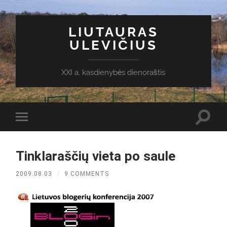
LIUTAURAS
ULEVIČIUS
XXI a. kasdienybės dienoraštis
Toggl
Toggle
search
mobile
field
menu
Tinklaraščių vieta po saule
2009.08.03
/
9 COMMENTS