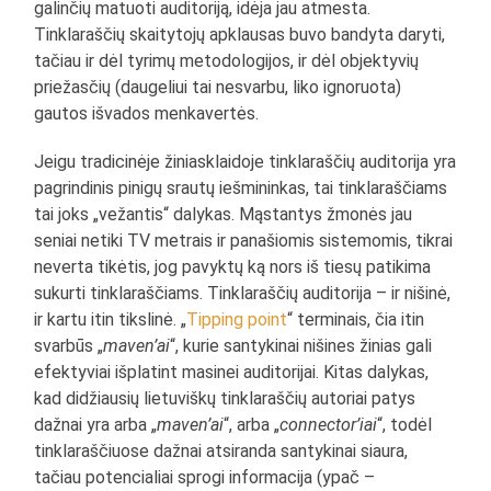
galinčių matuoti auditoriją, idėja jau atmesta.
Tinklaraščių skaitytojų apklausas buvo bandyta daryti,
tačiau ir dėl tyrimų metodologijos, ir dėl objektyvių
priežasčių (daugeliui tai nesvarbu, liko ignoruota)
gautos išvados menkavertės.
Jeigu tradicinėje žiniasklaidoje tinklaraščių auditorija yra
pagrindinis pinigų srautų iešmininkas, tai tinklaraščiams
tai joks „vežantis“ dalykas. Mąstantys žmonės jau
seniai netiki TV metrais ir panašiomis sistemomis, tikrai
neverta tikėtis, jog pavyktų ką nors iš tiesų patikima
sukurti tinklaraščiams. Tinklaraščių auditorija – ir nišinė,
ir kartu itin tikslinė. „
Tipping point
“ terminais, čia itin
svarbūs „
maven’ai
“, kurie santykinai nišines žinias gali
efektyviai išplatint masinei auditorijai. Kitas dalykas,
kad didžiausių lietuviškų tinklaraščių autoriai patys
dažnai yra arba „
maven’ai
“, arba „
connector’iai
“, todėl
tinklaraščiuose dažnai atsiranda santykinai siaura,
tačiau potencialiai sprogi informacija (ypač –