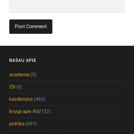
RAŠAU APIE
academia
(5)
EN
(6)
kasdienybė
(463)
knyga apie RsV
(32)
politika
(681)