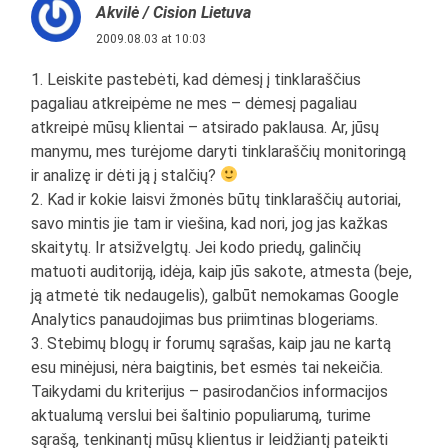
Akvilė / Cision Lietuva
2009.08.03 at 10:03
1. Leiskite pastebėti, kad dėmesį į tinklaraščius
pagaliau atkreipėme ne mes – dėmesį pagaliau
atkreipė mūsų klientai – atsirado paklausa. Ar, jūsų
manymu, mes turėjome daryti tinklaraščių monitoringą
ir analizę ir dėti ją į stalčių?
2. Kad ir kokie laisvi žmonės būtų tinklaraščių autoriai,
savo mintis jie tam ir viešina, kad nori, jog jas kažkas
skaitytų. Ir atsižvelgtų. Jei kodo priedų, galinčių
matuoti auditoriją, idėja, kaip jūs sakote, atmesta (beje,
ją atmetė tik nedaugelis), galbūt nemokamas Google
Analytics panaudojimas bus priimtinas blogeriams.
3. Stebimų blogų ir forumų sąrašas, kaip jau ne kartą
esu minėjusi, nėra baigtinis, bet esmės tai nekeičia.
Taikydami du kriterijus – pasirodančios informacijos
aktualumą verslui bei šaltinio populiarumą, turime
sąrašą, tenkinantį mūsų klientus ir leidžiantį pateikti