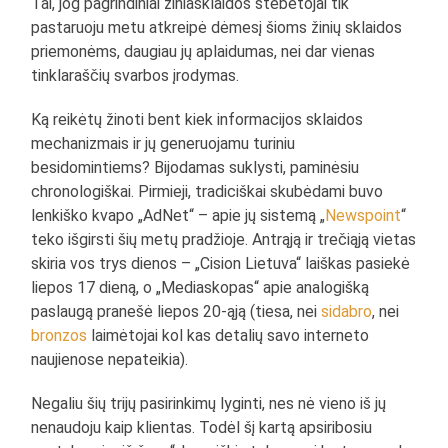
Tai, jog pagrindiniai žiniasklaidos stebėtojai tik
pastaruoju metu atkreipė dėmesį šioms žinių sklaidos
priemonėms, daugiau jų aplaidumas, nei dar vienas
tinklaraščių svarbos įrodymas.
Ką reikėtų žinoti bent kiek informacijos sklaidos
mechanizmais ir jų generuojamu turiniu
besidomintiems? Bijodamas suklysti, paminėsiu
chronologiškai. Pirmieji, tradiciškai skubėdami buvo
lenkiško kvapo „AdNet“ – apie jų sistemą „
Newspoint
“
teko išgirsti šių metų pradžioje. Antrąją ir trečiąją vietas
skiria vos trys dienos – „Cision Lietuva“ laiškas pasiekė
liepos 17 dieną, o „Mediaskopas“ apie analogišką
paslaugą pranešė liepos 20-ąją (tiesa, nei
sidabro
, nei
bronzos
laimėtojai kol kas detalių savo interneto
naujienose nepateikia).
Negaliu šių trijų pasirinkimų lyginti, nes nė vieno iš jų
nenaudoju kaip klientas. Todėl šį kartą apsiribosiu