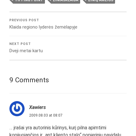
PREVIOUS POST
Klaida regiono lyderės žemėlapyje
NEXT POST
Dveji metai kartu
9 Comments
Xawiers
2009.08.03 at 08:07
… įrašai yra autorinis kūrinys, kurį pilna apimtimi
kopijuojančios ir „ant kliento stalo“ popieriniu pavidalu