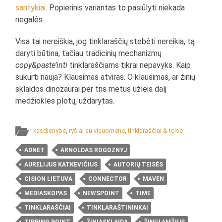
santykiai
. Popierinis variantas to pasiūlyti niekada
negalės.
Visa tai nereiškia, jog tinklaraščių stebėti nereikia, tą
daryti būtina, tačiau tradicinių mechanizmų
copy&paste’inti
tinklaraščiams tikrai nepavyks. Kaip
sukurti nauja? Klausimas atviras. O klausimas, ar žinių
sklaidos dinozaurai per tris metus užleis dalį
medžioklės plotų, uždarytas.
kasdienybė
,
ryšiai su visuomene
,
tinklaraščiai & teisė
ADNET
ARNOLDAS ROGOZNYJ
AURELIJUS KATKEVIČIUS
AUTORIŲ TEISĖS
CISION LIETUVA
CONNECTOR
MAVEN
MEDIASKOPAS
NEWSPOINT
TIME
TINKLARAŠČIAI
TINKLARAŠTININKAI
TIPPING POINT
ŽINIASKLAIDA
ŽINIŲ AMŽIUS