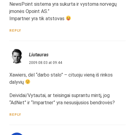
NewsPoint sistema yra sukurta ir vystoma norvegų
įmonės Opoint AS.”
Impartner yra tik atstovas
REPLY
Liutauras
2009.08.03 at 09:44
Xawiers, dėl “darbo stalo” – cituoju vieną iš rinkos
dalyvių
Deividai/Vytautai, ar teisingai suprantu mintį, jog
“AdNet” ir “Impartner” yra nesusijusios bendrovės?
REPLY