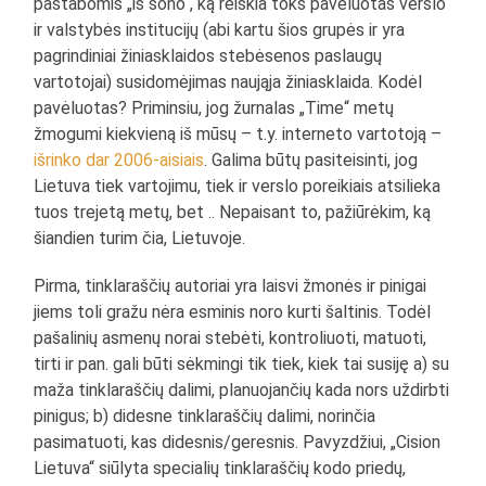
pastabomis „iš šono“, ką reiškia toks pavėluotas verslo
ir valstybės institucijų (abi kartu šios grupės ir yra
pagrindiniai žiniasklaidos stebėsenos paslaugų
vartotojai) susidomėjimas naująja žiniasklaida. Kodėl
pavėluotas? Priminsiu, jog žurnalas „Time“ metų
žmogumi kiekvieną iš mūsų – t.y. interneto vartotoją –
išrinko dar 2006-aisiais
. Galima būtų pasiteisinti, jog
Lietuva tiek vartojimu, tiek ir verslo poreikiais atsilieka
tuos trejetą metų, bet .. Nepaisant to, pažiūrėkim, ką
šiandien turim čia, Lietuvoje.
Pirma, tinklaraščių autoriai yra laisvi žmonės ir pinigai
jiems toli gražu nėra esminis noro kurti šaltinis. Todėl
pašalinių asmenų norai stebėti, kontroliuoti, matuoti,
tirti ir pan. gali būti sėkmingi tik tiek, kiek tai susiję a) su
maža tinklaraščių dalimi, planuojančių kada nors uždirbti
pinigus; b) didesne tinklaraščių dalimi, norinčia
pasimatuoti, kas didesnis/geresnis. Pavyzdžiui, „Cision
Lietuva“ siūlyta specialių tinklaraščių kodo priedų,