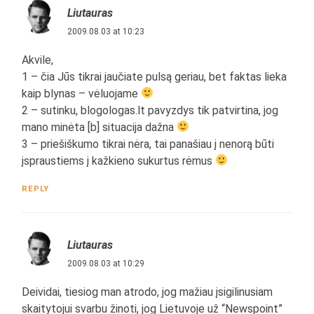
Liutauras
2009.08.03 at 10:23
Akvile,
1 – čia Jūs tikrai jaučiate pulsą geriau, bet faktas lieka
kaip blynas – vėluojame
2 – sutinku, blogologas.lt pavyzdys tik patvirtina, jog
mano minėta [b] situacija dažna
3 – priešiškumo tikrai nėra, tai panašiau į nenorą būti
įspraustiems į kažkieno sukurtus rėmus
REPLY
Liutauras
2009.08.03 at 10:29
Deividai, tiesiog man atrodo, jog mažiau įsigilinusiam
skaitytojui svarbu žinoti, jog Lietuvoje už “Newspoint”