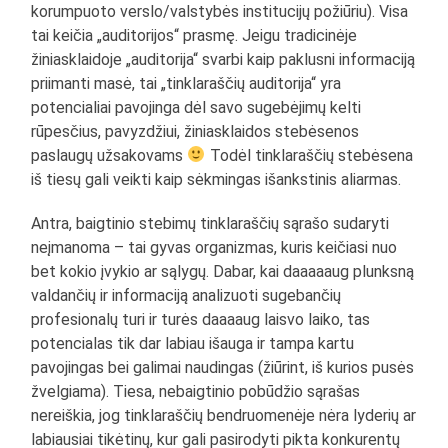
korumpuoto verslo/valstybės institucijų požiūriu). Visa
tai keičia „auditorijos“ prasmę. Jeigu tradicinėje
žiniasklaidoje „auditorija“ svarbi kaip paklusni informaciją
priimanti masė, tai „tinklaraščių auditorija“ yra
potencialiai pavojinga dėl savo sugebėjimų kelti
rūpesčius, pavyzdžiui, žiniasklaidos stebėsenos
paslaugų užsakovams
Todėl tinklaraščių stebėsena
iš tiesų gali veikti kaip sėkmingas išankstinis aliarmas.
Antra, baigtinio stebimų tinklaraščių sąrašo sudaryti
neįmanoma – tai gyvas organizmas, kuris keičiasi nuo
bet kokio įvykio ar sąlygų. Dabar, kai daaaaaug plunksną
valdančių ir informaciją analizuoti sugebančių
profesionalų turi ir turės daaaaug laisvo laiko, tas
potencialas tik dar labiau išauga ir tampa kartu
pavojingas bei galimai naudingas (žiūrint, iš kurios pusės
žvelgiama). Tiesa, nebaigtinio pobūdžio sąrašas
nereiškia, jog tinklaraščių bendruomenėje nėra lyderių ar
labiausiai tikėtinų, kur gali pasirodyti pikta konkurentų