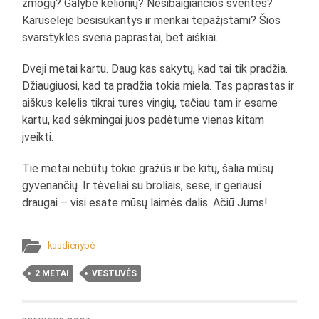
žmogų? Galybė kelionių? Nesibaigiančios šventės?
Karuselėje besisukantys ir menkai tepažįstami? Šios
svarstyklės sveria paprastai, bet aiškiai.
Dveji metai kartu. Daug kas sakytų, kad tai tik pradžia.
Džiaugiuosi, kad ta pradžia tokia miela. Tas paprastas ir
aiškus kelelis tikrai turės vingių, tačiau tam ir esame
kartu, kad sėkmingai juos padėtume vienas kitam
įveikti.
Tie metai nebūtų tokie gražūs ir be kitų, šalia mūsų
gyvenančių. Ir tėveliai su broliais, sese, ir geriausi
draugai – visi esate mūsų laimės dalis. Ačiū Jums!
kasdienybė
2 METAI
VESTUVĖS