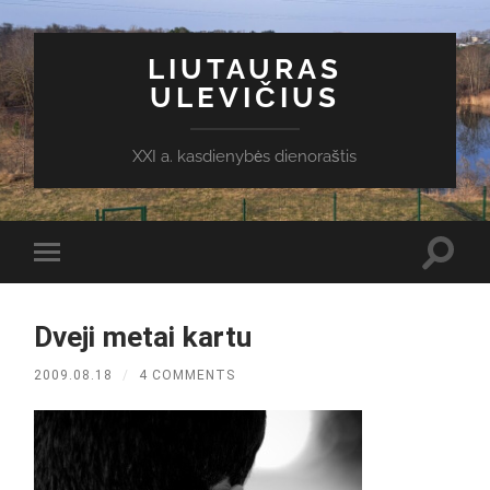
LIUTAURAS
ULEVIČIUS
XXI a. kasdienybės dienoraštis
Toggl
Toggle
search
mobile
field
menu
Dveji metai kartu
2009.08.18
/
4 COMMENTS