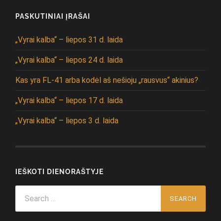
PASKUTINIAI ĮRAŠAI
„Vyrai kalba“ – liepos 31 d. laida
„Vyrai kalba“ – liepos 24 d. laida
Kas yra FL-41 arba kodėl aš nešioju „rausvus“ akinius?
„Vyrai kalba“ – liepos 17 d. laida
„Vyrai kalba“ – liepos 3 d. laida
IEŠKOTI DIENORAŠTYJE
Search
for: