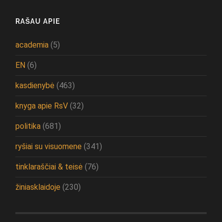
RAŠAU APIE
academia
(5)
EN
(6)
kasdienybė
(463)
knyga apie RsV
(32)
politika
(681)
ryšiai su visuomene
(341)
tinklaraščiai & teisė
(76)
žiniasklaidoje
(230)