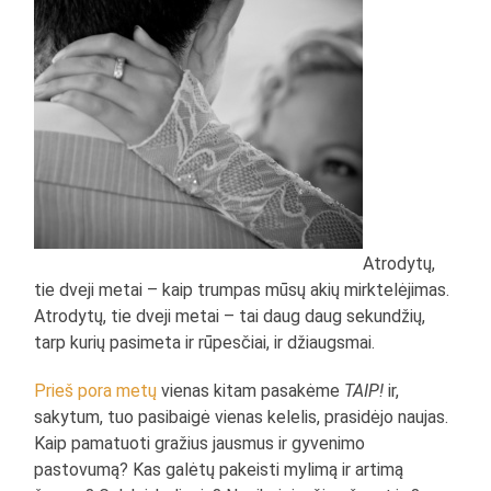
Atrodytų,
tie dveji metai – kaip trumpas mūsų akių mirktelėjimas.
Atrodytų, tie dveji metai – tai daug daug sekundžių,
tarp kurių pasimeta ir rūpesčiai, ir džiaugsmai.
Prieš pora metų
vienas kitam pasakėme
TAIP!
ir,
sakytum, tuo pasibaigė vienas kelelis, prasidėjo naujas.
Kaip pamatuoti gražius jausmus ir gyvenimo
pastovumą? Kas galėtų pakeisti mylimą ir artimą