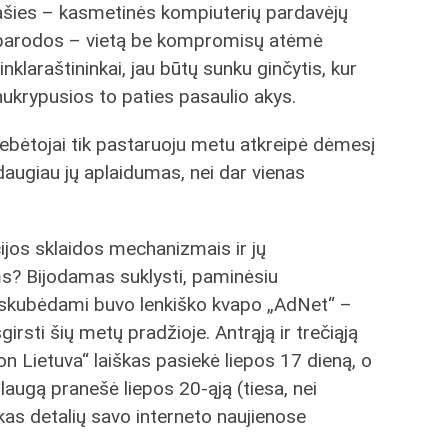
ašies – kasmetinės kompiuterių pardavėjų
parodos – vietą be kompromisų atėmė
tinklaraštininkai, jau būtų sunku ginčytis, kur
nukrypusios to paties pasaulio akys.
stebėtojai tik pastaruoju metu atkreipė dėmesį
augiau jų aplaidumas, nei dar vienas
cijos sklaidos mechanizmais ir jų
s? Bijodamas suklysti, paminėsiu
ai skubėdami buvo lenkiško kvapo „AdNet“ –
šgirsti šių metų pradžioje. Antrąją ir trečiąją
ion Lietuva“ laiškas pasiekė liepos 17 dieną, o
augą pranešė liepos 20-ąją (tiesa, nei
 kas detalių savo interneto naujienose