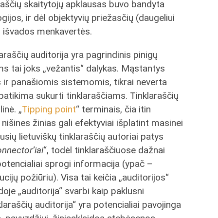
laraščių skaitytojų apklausas buvo bandyta
gijos, ir dėl objektyvių priežasčių (daugeliui
os išvados menkavertės.
laraščių auditorija yra pagrindinis pinigų
ams tai joks „vežantis“ dalykas. Mąstantys
 ir panašiomis sistemomis, tikrai neverta
 patikima sukurti tinklaraščiams. Tinklaraščių
linė. „
Tipping point
“ terminais, čia itin
i nišines žinias gali efektyviai išplatint masinei
ausių lietuviškų tinklaraščių autoriai patys
nnector’iai
“, todėl tinklaraščiuose dažnai
potencialiai sprogi informacija (ypač –
ijų požiūriu). Visa tai keičia „auditorijos“
oje „auditorija“ svarbi kaip paklusni
laraščių auditorija“ yra potencialiai pavojinga