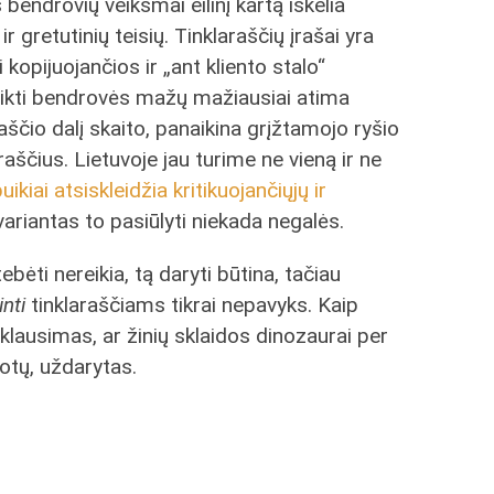
bendrovių veiksmai eilinį kartą iškelia
 gretutinių teisių. Tinklaraščių įrašai yra
 kopijuojančios ir „ant kliento stalo“
teikti bendrovės mažų mažiausiai atima
raščio dalį skaito, panaikina grįžtamojo ryšio
raščius. Lietuvoje jau turime ne vieną ir ne
uikiai atsiskleidžia kritikuojančiųjų ir
 variantas to pasiūlyti niekada negalės.
tebėti nereikia, tą daryti būtina, tačiau
nti
tinklaraščiams tikrai nepavyks. Kaip
klausimas, ar žinių sklaidos dinozaurai per
lotų, uždarytas.