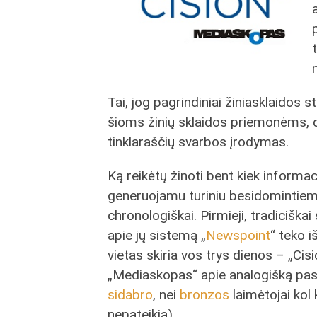
Tai, jog pagrindiniai žiniasklaidos 
šioms žinių sklaidos priemonėms, d
tinklaraščių svarbos įrodymas.
Ką reikėtų žinoti bent kiek informa
generuojamu turiniu besidomintiem
chronologiškai. Pirmieji, tradicišk
apie jų sistemą „
Newspoint
“ teko i
vietas skiria vos trys dienos – „Cis
„Mediaskopas“ apie analogišką pasl
sidabro
, nei
bronzos
laimėtojai kol
nepateikia).