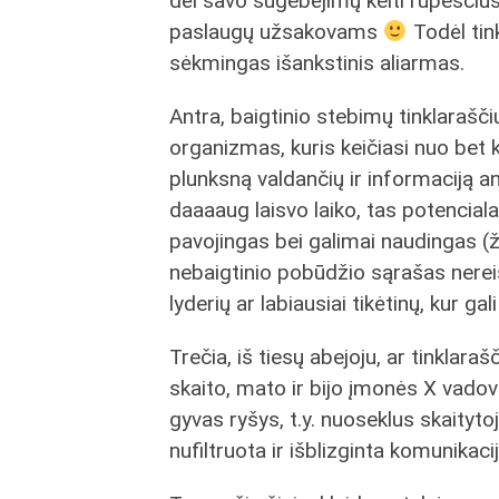
dėl savo sugebėjimų kelti rūpesčius
paslaugų užsakovams
Todėl tink
sėkmingas išankstinis aliarmas.
Antra, baigtinio stebimų tinklaraš
organizmas, kuris keičiasi nuo bet 
plunksną valdančių ir informaciją an
daaaaug laisvo laiko, tas potenciala
pavojingas bei galimai naudingas (ži
nebaigtinio pobūdžio sąrašas nerei
lyderių ar labiausiai tikėtinų, kur ga
Trečia, iš tiesų abejoju, ar tinklara
skaito, mato ir bijo įmonės X vado
gyvas ryšys, t.y. nuoseklus skaityto
nufiltruota ir išblizginta komunikaci