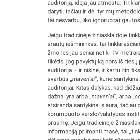
auditoriją, idėja jau atmesta. Tink
daryti, tačiau ir dėl tyrimų metodolo
tai nesvarbu, liko ignoruota) gaut
Jeigu tradicinėje žiniasklaidoje tink
srautų iešmininkas, tai tinklarašči
žmonės jau seniai netiki TV metrais
tikėtis, jog pavyktų ką nors iš tiesų
auditorija – ir nišinė, ir kartu itin tiks
svarbūs „
maven’ai
“, kurie santykina
auditorijai. Kitas dalykas, kad didži
dažnai yra arba „
maven’ai
“, arba „
co
atsiranda santykinai siaura, tačiau 
korumpuoto verslo/valstybės instituc
prasmę. Jeigu tradicinėje žiniasklaid
informaciją priimanti masė, tai „tink