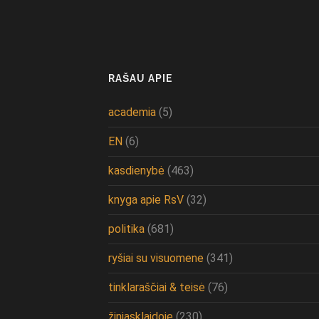
RAŠAU APIE
academia
(5)
EN
(6)
kasdienybė
(463)
knyga apie RsV
(32)
politika
(681)
ryšiai su visuomene
(341)
tinklaraščiai & teisė
(76)
žiniasklaidoje
(230)