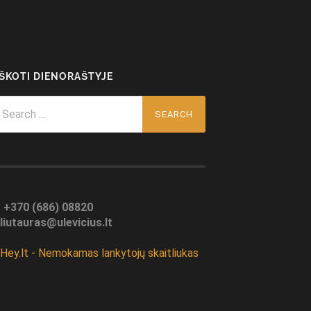
EŠKOTI DIENORAŠTYJE
arch
r:
:
+370 (686) 08820
liutauras@ulevicius.lt