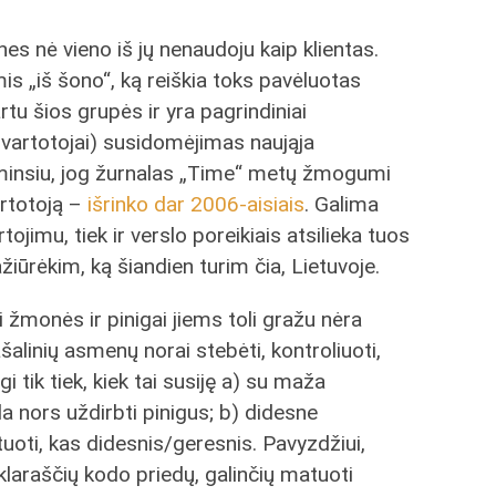
 nes nė vieno iš jų nenaudoju kaip klientas.
is „iš šono“, ką reiškia toks pavėluotas
artu šios grupės ir yra pagrindiniai
vartotojai) susidomėjimas naująja
iminsiu, jog žurnalas „Time“ metų žmogumi
artotoją –
išrinko dar 2006-aisiais
. Galima
rtojimu, tiek ir verslo poreikiais atsilieka tuos
žiūrėkim, ką šiandien turim čia, Lietuvoje.
vi žmonės ir pinigai jiems toli gražu nėra
šalinių asmenų norai stebėti, kontroliuoti,
gi tik tiek, kiek tai susiję a) su maža
da nors uždirbti pinigus; b) didesne
tuoti, kas didesnis/geresnis. Pavyzdžiui,
nklaraščių kodo priedų, galinčių matuoti