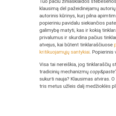
Tuo pačiu žiniasklaidos stebėsenos 
klausimą dėl pažeidinėjamų autorių ir
autorinis kūrinys, kurį pilna apimtimi
popieriniu pavidalu siekiančios pa
galimybę matyti, kas ir kokią tinkla
privalumus ir skurdina pačius tinkla
atvejus, kai būtent tinklaraščiuose
p
kritikuojamųjų santykiai
. Popierinis
Visa tai nereiškia, jog tinklaraščių s
tradicinių mechanizmų
copy&paste’i
sukurti nauja? Klausimas atviras. O 
tris metus užleis dalį medžioklės p