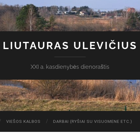
LIUTAURAS ULEVIČIUS
XXI a. kasdienybės dienoraštis
VIEŠOS KALBOS
DARBAI (RYŠIAI SU VISUOMENE ETC.)