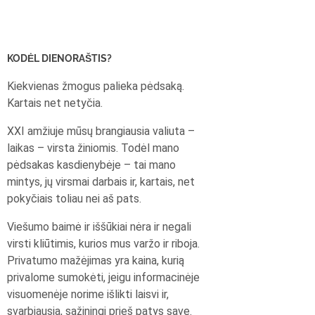
KODĖL DIENORAŠTIS?
Kiekvienas žmogus palieka pėdsaką.
Kartais net netyčia.
XXI amžiuje mūsų brangiausia valiuta –
laikas – virsta žiniomis. Todėl mano
pėdsakas kasdienybėje – tai mano
mintys, jų virsmai darbais ir, kartais, net
pokyčiais toliau nei aš pats.
Viešumo baimė ir iššūkiai nėra ir negali
virsti kliūtimis, kurios mus varžo ir riboja.
Privatumo mažėjimas yra kaina, kurią
privalome sumokėti, jeigu informacinėje
visuomenėje norime išlikti laisvi ir,
svarbiausia, sąžiningi prieš patys save.