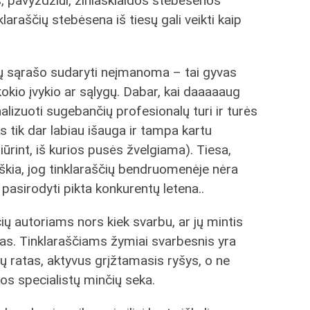
, pavyzdžiui, žiniasklaidos stebėsenos
laraščių stebėsena iš tiesų gali veikti kaip
čių sąrašo sudaryti neįmanoma – tai gyvas
kokio įvykio ar sąlygų. Dabar, kai daaaaaug
alizuoti sugebančių profesionalų turi ir turės
s tik dar labiau išauga ir tampa kartu
ūrint, iš kurios pusės žvelgiama). Tiesa,
škia, jog tinklaraščių bendruomenėje nėra
li pasirodyti pikta konkurentų letena..
ščių autoriams nors kiek svarbu, ar jų mintis
vas. Tinklaraščiams žymiai svarbesnis yra
jų ratas, aktyvus grįžtamasis ryšys, o ne
jos specialistų minčių seka.