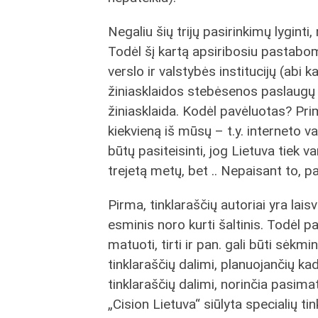
Negaliu šių trijų pasirinkimų lyginti,
Todėl šį kartą apsiribosiu pastabom
verslo ir valstybės institucijų (abi k
žiniasklaidos stebėsenos paslaugų 
žiniasklaida. Kodėl pavėluotas? Pr
kiekvieną iš mūsų – t.y. interneto v
būtų pasiteisinti, jog Lietuva tiek va
trejetą metų, bet .. Nepaisant to, pa
Pirma, tinklaraščių autoriai yra lais
esminis noro kurti šaltinis. Todėl pa
matuoti, tirti ir pan. gali būti sėkmin
tinklaraščių dalimi, planuojančių ka
tinklaraščių dalimi, norinčia pasima
„Cision Lietuva“ siūlyta specialių ti