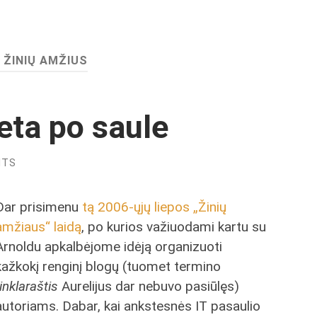
:
ŽINIŲ AMŽIUS
ieta po saule
NTS
Dar prisimenu
tą 2006-ųjų liepos „Žinių
amžiaus“ laidą
, po kurios važiuodami kartu su
Arnoldu apkalbėjome idėją organizuoti
kažkokį renginį blogų (tuomet termino
tinklaraštis
Aurelijus dar nebuvo pasiūlęs)
autoriams. Dabar, kai ankstesnės IT pasaulio