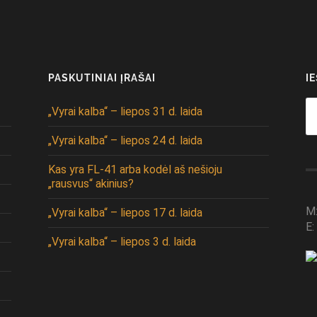
PASKUTINIAI ĮRAŠAI
I
Se
„Vyrai kalba“ – liepos 31 d. laida
fo
„Vyrai kalba“ – liepos 24 d. laida
Kas yra FL-41 arba kodėl aš nešioju
„rausvus“ akinius?
M
„Vyrai kalba“ – liepos 17 d. laida
E:
„Vyrai kalba“ – liepos 3 d. laida