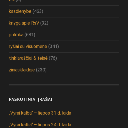
kasdienybė
(463)
knyga apie RsV
(32)
politika
(681)
ryšiai su visuomene
(341)
tinklaraščiai & teisė
(76)
žiniasklaidoje
(230)
PASKUTINIAI ĮRAŠAI
„Vyrai kalba“ – liepos 31 d. laida
„Vyrai kalba“ – liepos 24 d. laida