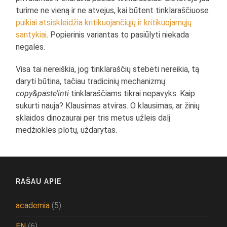
turime ne vieną ir ne atvejus, kai būtent tinklaraščiuose
puikiai atsiskleidžia kritikuojančiųjų ir kritikuojamųjų
santykiai
. Popierinis variantas to pasiūlyti niekada
negalės.
Visa tai nereiškia, jog tinklaraščių stebėti nereikia, tą
daryti būtina, tačiau tradicinių mechanizmų
copy&paste’inti
tinklaraščiams tikrai nepavyks. Kaip
sukurti nauja? Klausimas atviras. O klausimas, ar žinių
sklaidos dinozaurai per tris metus užleis dalį
medžioklės plotų, uždarytas.
RAŠAU APIE
academia
(5)
EN
(6)