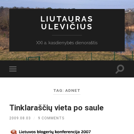
LIUTAURAS
ULEVIČIUS
XXI a. kasdienybės dienoraštis
Toggl
Toggle
search
mobile
field
menu
TAG:
ADNET
Tinklaraščių vieta po saule
2009.08.03
/
9 COMMENTS