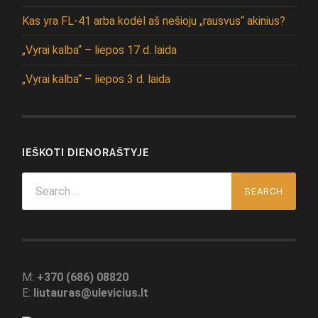
Kas yra FL-41 arba kodėl aš nešioju „rausvus“ akinius?
„Vyrai kalba“ – liepos 17 d. laida
„Vyrai kalba“ – liepos 3 d. laida
IEŠKOTI DIENORAŠTYJE
Search
for:
M:
+370 (686) 08820
E:
liutauras@ulevicius.lt