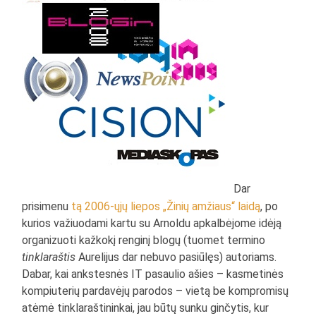
Dar
prisimenu
tą 2006-ųjų liepos „Žinių amžiaus“ laidą
, po
kurios važiuodami kartu su Arnoldu apkalbėjome idėją
organizuoti kažkokį renginį blogų (tuomet termino
tinklaraštis
Aurelijus dar nebuvo pasiūlęs) autoriams.
Dabar, kai ankstesnės IT pasaulio ašies – kasmetinės
kompiuterių pardavėjų parodos – vietą be kompromisų
atėmė tinklaraštininkai, jau būtų sunku ginčytis, kur