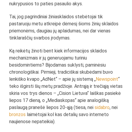
nukrypusios to paties pasaulio akys.
Tai, jog pagrindiniai žiniasklaidos stebėtojai tik
pastaruoju metu atkreipė dėmesį šioms žinių sklaidos
priemonėms, daugiau jų aplaidumas, nei dar vienas
tinklaraščių svarbos įrodymas.
Ką reikėtų žinoti bent kiek informacijos sklaidos
mechanizmais ir jų generuojamu turiniu
besidomintiems? Bijodamas suklysti, paminėsiu
chronologiškai. Pirmieji, tradiciškai skubėdami buvo
lenkiško kvapo „AdNet“ – apie jų sistemą „
Newspoint
“
teko išgirsti šių metų pradžioje. Antrąją ir trečiąją vietas
skiria vos trys dienos – „Cision Lietuva“ laiškas pasiekė
liepos 17 dieną, o „Mediaskopas“ apie analogišką
paslaugą pranešė liepos 20-ąją (tiesa, nei
sidabro
, nei
bronzos
laimėtojai kol kas detalių savo interneto
naujienose nepateikia).