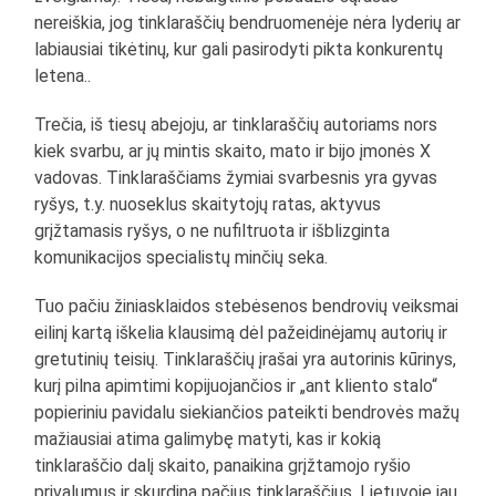
nereiškia, jog tinklaraščių bendruomenėje nėra lyderių ar
labiausiai tikėtinų, kur gali pasirodyti pikta konkurentų
letena..
Trečia, iš tiesų abejoju, ar tinklaraščių autoriams nors
kiek svarbu, ar jų mintis skaito, mato ir bijo įmonės X
vadovas. Tinklaraščiams žymiai svarbesnis yra gyvas
ryšys, t.y. nuoseklus skaitytojų ratas, aktyvus
grįžtamasis ryšys, o ne nufiltruota ir išblizginta
komunikacijos specialistų minčių seka.
Tuo pačiu žiniasklaidos stebėsenos bendrovių veiksmai
eilinį kartą iškelia klausimą dėl pažeidinėjamų autorių ir
gretutinių teisių. Tinklaraščių įrašai yra autorinis kūrinys,
kurį pilna apimtimi kopijuojančios ir „ant kliento stalo“
popieriniu pavidalu siekiančios pateikti bendrovės mažų
mažiausiai atima galimybę matyti, kas ir kokią
tinklaraščio dalį skaito, panaikina grįžtamojo ryšio
privalumus ir skurdina pačius tinklaraščius. Lietuvoje jau