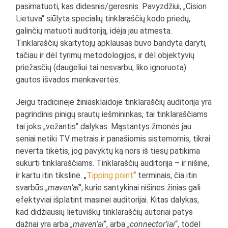
pasimatuoti, kas didesnis/geresnis. Pavyzdžiui, „Cision
Lietuva“ siūlyta specialių tinklaraščių kodo priedų,
galinčių matuoti auditoriją, idėja jau atmesta.
Tinklaraščių skaitytojų apklausas buvo bandyta daryti,
tačiau ir dėl tyrimų metodologijos, ir dėl objektyvių
priežasčių (daugeliui tai nesvarbu, liko ignoruota)
gautos išvados menkavertės.
Jeigu tradicinėje žiniasklaidoje tinklaraščių auditorija yra
pagrindinis pinigų srautų iešmininkas, tai tinklaraščiams
tai joks „vežantis“ dalykas. Mąstantys žmonės jau
seniai netiki TV metrais ir panašiomis sistemomis, tikrai
neverta tikėtis, jog pavyktų ką nors iš tiesų patikima
sukurti tinklaraščiams. Tinklaraščių auditorija – ir nišinė,
ir kartu itin tikslinė. „
Tipping point
“ terminais, čia itin
svarbūs „
maven’ai
“, kurie santykinai nišines žinias gali
efektyviai išplatint masinei auditorijai. Kitas dalykas,
kad didžiausių lietuviškų tinklaraščių autoriai patys
dažnai yra arba „
maven’ai
“, arba „
connector’iai
“, todėl