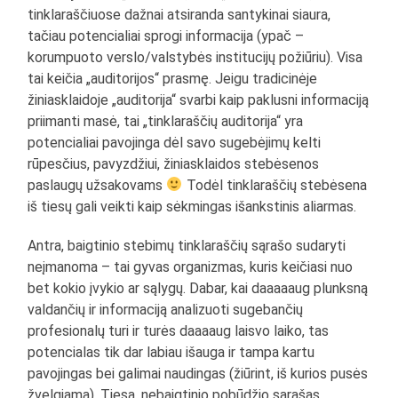
tinklaraščiuose dažnai atsiranda santykinai siaura,
tačiau potencialiai sprogi informacija (ypač –
korumpuoto verslo/valstybės institucijų požiūriu). Visa
tai keičia „auditorijos“ prasmę. Jeigu tradicinėje
žiniasklaidoje „auditorija“ svarbi kaip paklusni informaciją
priimanti masė, tai „tinklaraščių auditorija“ yra
potencialiai pavojinga dėl savo sugebėjimų kelti
rūpesčius, pavyzdžiui, žiniasklaidos stebėsenos
paslaugų užsakovams
Todėl tinklaraščių stebėsena
iš tiesų gali veikti kaip sėkmingas išankstinis aliarmas.
Antra, baigtinio stebimų tinklaraščių sąrašo sudaryti
neįmanoma – tai gyvas organizmas, kuris keičiasi nuo
bet kokio įvykio ar sąlygų. Dabar, kai daaaaaug plunksną
valdančių ir informaciją analizuoti sugebančių
profesionalų turi ir turės daaaaug laisvo laiko, tas
potencialas tik dar labiau išauga ir tampa kartu
pavojingas bei galimai naudingas (žiūrint, iš kurios pusės
žvelgiama). Tiesa, nebaigtinio pobūdžio sąrašas