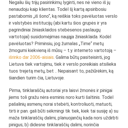
Negaliu šių trijų pasirinkimų lyginti, nes nė vieno iš jų
nenaudoju kaip klientas. Todėl šį kartą apsiribosiu
pastabomis „iš šono“, ką reiškia toks pavėluotas verslo
ir valstybės institucijų (abi kartu šios grupės ir yra
pagrindiniai žiniasklaidos stebėsenos paslaugų
vartotojai) susidomėjimas naująja žiniasklaida. Kodėl
pavėluotas? Priminsiu, jog žurnalas „Time“ metų
žmogumi kiekvieną iš mūsų – t.y. interneto vartotoją –
išrinko dar 2006-aisiais
. Galima būtų pasiteisinti, jog
Lietuva tiek vartojimu, tiek ir verslo poreikiais atsilieka
tuos trejetą metų, bet .. Nepaisant to, pažiūrėkim, ką
šiandien turim čia, Lietuvoje.
Pirma, tinklaraščių autoriai yra laisvi žmonės ir pinigai
jiems toli gražu nėra esminis noro kurti šaltinis. Todėl
pašalinių asmenų norai stebėti, kontroliuoti, matuoti,
tirti ir pan. gali būti sėkmingi tik tiek, kiek tai susiję a) su
maža tinklaraščių dalimi, planuojančių kada nors uždirbti
pinigus; b) didesne tinklaraščių dalimi, norinčia