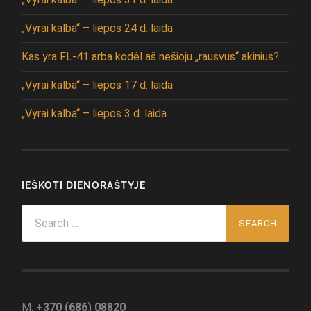
„Vyrai kalba“ – liepos 24 d. laida
Kas yra FL-41 arba kodėl aš nešioju „rausvus“ akinius?
„Vyrai kalba“ – liepos 17 d. laida
„Vyrai kalba“ – liepos 3 d. laida
IEŠKOTI DIENORAŠTYJE
Search
for:
M:
+370 (686) 08820