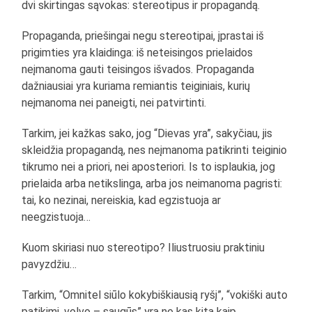
dvi skirtingas sąvokas: stereotipus ir propagandą.
Propaganda, priešingai negu stereotipai, įprastai iš
prigimties yra klaidinga: iš neteisingos prielaidos
neįmanoma gauti teisingos išvados. Propaganda
dažniausiai yra kuriama remiantis teiginiais, kurių
neįmanoma nei paneigti, nei patvirtinti.
Tarkim, jei kažkas sako, jog “Dievas yra”, sakyčiau, jis
skleidžia propagandą, nes neįmanoma patikrinti teiginio
tikrumo nei a priori, nei aposteriori. Is to isplaukia, jog
prielaida arba netikslinga, arba jos neimanoma pagristi:
tai, ko nezinai, nereiskia, kad egzistuoja ar
neegzistuoja…
Kuom skiriasi nuo stereotipo? Iliustruosiu praktiniu
pavyzdžiu…
Tarkim, “Omnitel siūlo kokybiškiausią ryšį”, “vokiški auto
patikimi, volvo – saugūs” yra ne kas kita kaip