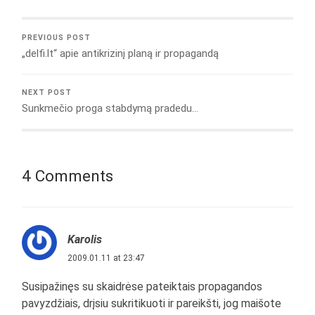
PREVIOUS POST
„delfi.lt“ apie antikrizinį planą ir propagandą
NEXT POST
Sunkmečio proga stabdymą pradedu…
4 Comments
Karolis
2009.01.11 at 23:47
Susipažinęs su skaidrėse pateiktais propagandos
pavyzdžiais, drįsiu sukritikuoti ir pareikšti, jog maišote