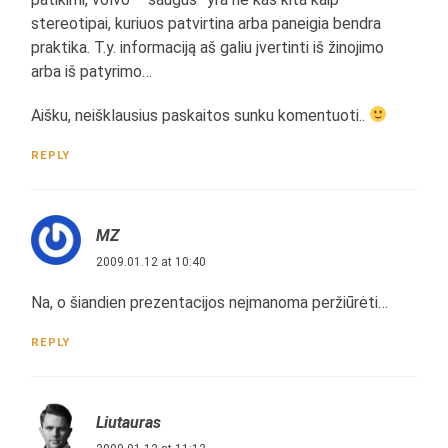
stereotipai, kuriuos patvirtina arba paneigia bendra
praktika. T.y. informaciją aš galiu įvertinti iš žinojimo
arba iš patyrimo…
Aišku, neišklausius paskaitos sunku komentuoti..
REPLY
MZ
2009.01.12 at 10:40
Na, o šiandien prezentacijos neįmanoma peržiūrėti…
REPLY
Liutauras