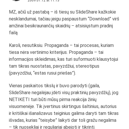
2009.01.12 at 11:13
MZ, ačiū už pastabą – iš tiesų su SlideShare kažkokie
nesklandumai, tačiau jeigu paspaustum “Download” virš
amžinai besikraunančių skaidrių – atsisiųstum pradinį
failą
Karoli, nesutiksiu. Propaganda – tai procesas, kuriam
tiesa nėra vertinimo kriterijus. Propaganda – tai
informacijos skleidimas, kas turi suformuoti klausytojui
tam tikras nuostatas, pavyzdžiui, stereotipus
(pavyzdžiui, “estas rusui priešas”).
Vienas paskaitos tikslų ir buvo parodyti (gaila,
SlideShare negalėjau įdėti visų praktinių pavyzdžių), jog
NETIKĖTI turi būti mūsų pirma reakcija žinių
visuomenėje. Tik įvertinus skirtingus šaltinius, autorius
ir kritiškai išanalizavus teiginius galima daryti tam tikras
išvadas, kurias “teisybe” laikyti dar toli gražu negalima
– tik nuosekliai ir reguliariai abejoti ir tikrinti.