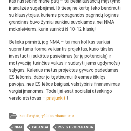
kas nustebino mane patį – tai besiklausančių mąstymo
ir analizės sugebėjimai. Iš tiesų ne kartą teko bendrauti
su klausytojais, kuriems propagandos pagrindų loginės
grandinės buvo žymiai sunkiau suvokiamos, nei NMA
moksleiviams, kurie surinkti iš 10-12 klasių!
Belieka priminti, jog NMA – tai man kol kas sunkiai
suprantama forma veikiantis projektas, kurio tikslas
investuoti į aukštus pasiekimus (ar jų potencialą) ir
motyvaciją turinčius vaikus ir sudaryti jiems ugdymo(si)
sąlygas. Kelerius metus projektas gyvavo padedamas
ES lėšomis, dabar jo tęstinumui iš esmės iškilęs
pavojus, nes ES lėšos baigiasi, valstybinis finansavimas
vargiai įmanomas. Todėl jei esat socialiai atsakingo
verslo atstovas –
prisijunkit
!
kasdienybė
,
ryšiai su visuomene
NMA
PALANGA
RSV & PROPAGANDA