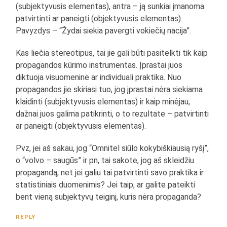
(subjektyvusis elementas), antra – ją sunkiai įmanoma
patvirtinti ar paneigti (objektyvusis elementas).
Pavyzdys – “Žydai siekia pavergti vokiečių nacija”.
Kas liečia stereotipus, tai jie gali būti pasitelkti tik kaip
propagandos kūrimo instrumentas. Įprastai juos
diktuoja visuomeninė ar individuali praktika. Nuo
propagandos jie skiriasi tuo, jog įprastai nėra siekiama
klaidinti (subjektyvusis elementas) ir kaip minėjau,
dažnai juos galima patikrinti, o to rezultate – patvirtinti
ar paneigti (objektyvusis elementas).
Pvz, jei aš sakau, jog “Omnitel siūlo kokybiškiausią ryšį”,
o “volvo – saugūs” ir pn, tai sakote, jog aš skleidžiu
propagandą, net jei galiu tai patvirtinti savo praktika ir
statistiniais duomenimis? Jei taip, ar galite pateikti
bent vieną subjektyvų teiginį, kuris nėra propaganda?
REPLY