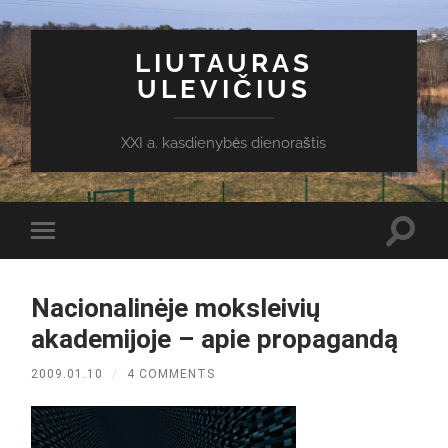
LIUTAURAS
ULEVIČIUS
XXI a. kasdienybės dienoraštis
Toggl
Toggle
search
mobile
field
menu
Nacionalinėje moksleivių
akademijoje – apie propagandą
2009.01.10
/
4 COMMENTS