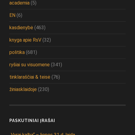
academia
(5)
EN
(6)
kasdienybė
(463)
knyga apie RsV
(32)
politika
(681)
ryšiai su visuomene
(341)
tinklaraščiai & teisė
(76)
žiniasklaidoje
(230)
PASKUTINIAI ĮRAŠAI
„Vyrai kalba“ – liepos 31 d. laida