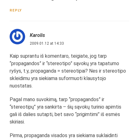
REPLY
Karolis
2009.01.12 at 14:33
Kaip suprantu iš komentaro, teigiate, jog tarp
“propagandos” ir “stereotipo” sąvokų yra tapatumo
ryšys, t.y, propaganda = stereotipai? Nes ir stereotipo
skleidimu yra siekiama suformuoti klausytojo
nuostatas.
Pagal mano suvokimą, tarp “propagandos” ir
“stereotipų” yra sankirta – šių sąvokų turinio apimtis
gali iš dalies sutapti, bet savo “prigimtimi” iš esmės
skiriasi.
Pirma, propaganda visados yra siekiama suklaidinti