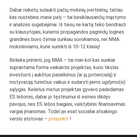
Dabar reikėtų sulaukti pačių mokinių įvertinimų, tačiau
kas nustebino mane patį – tai besiklausančių mąstymo
ir analizės sugebėjimai. Iš tiesų ne kartą teko bendrauti
su klausytojais, kuriems propagandos pagrindų loginės
grandinės buvo žymiai sunkiau suvokiamos, nei NMA
moksleiviams, kurie surinkti iš 10-12 klasių!
Belieka priminti, jog NMA – tai man kol kas sunkiai
suprantama forma veikiantis projektas, kurio tikslas
investuoti į aukštus pasiekimus (ar jų potencialą) ir
motyvaciją turinčius vaikus ir sudaryti jiems ugdymo(si)
sąlygas. Kelerius metus projektas gyvavo padedamas
ES lėšomis, dabar jo tęstinumui iš esmės iškilęs
pavojus, nes ES lėšos baigiasi, valstybinis finansavimas
vargiai įmanomas. Todėl jei esat socialiai atsakingo
verslo atstovas –
prisijunkit
!