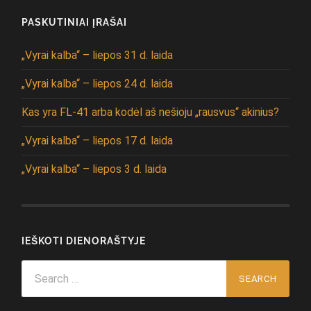
PASKUTINIAI ĮRAŠAI
„Vyrai kalba“ – liepos 31 d. laida
„Vyrai kalba“ – liepos 24 d. laida
Kas yra FL-41 arba kodėl aš nešioju „rausvus“ akinius?
„Vyrai kalba“ – liepos 17 d. laida
„Vyrai kalba“ – liepos 3 d. laida
IEŠKOTI DIENORAŠTYJE
Search
for: