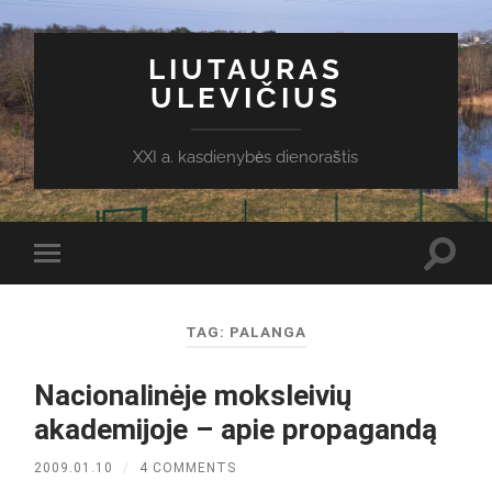
LIUTAURAS
ULEVIČIUS
XXI a. kasdienybės dienoraštis
Toggl
Toggle
search
mobile
field
menu
TAG:
PALANGA
Nacionalinėje moksleivių
akademijoje – apie propagandą
2009.01.10
/
4 COMMENTS