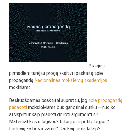
Praėjusį
pirmadienį turėjau progą skaityti paskaitą apie
propagandą
Nacionalinės moksleivių akademijos
mokiniams.
Besiruošdamas paskaitai supratau, jog
apie propagandą
pasakoti
moksleiviams bus ganėtinai sunku – nuo ko
atsispirti ir kaip pradėti dėlioti argumentus?
Matematikos ir logikos? Istorijos ir politologijos?
Lietuvių kalbos ir žanrų? Dar kaip nors kitaip?