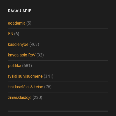
RAŠAU APIE
academia
(5)
EN
(6)
kasdienybė
(463)
knyga apie RsV
(32)
politika
(681)
ryšiai su visuomene
(341)
tinklaraščiai & teisė
(76)
žiniasklaidoje
(230)