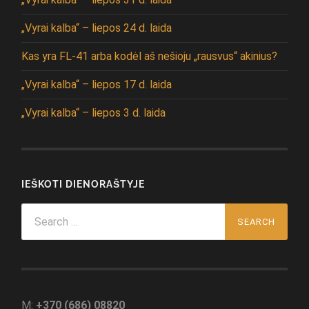
„Vyrai kalba“ – liepos 24 d. laida
Kas yra FL-41 arba kodėl aš nešioju „rausvus“ akinius?
„Vyrai kalba“ – liepos 17 d. laida
„Vyrai kalba“ – liepos 3 d. laida
IEŠKOTI DIENORAŠTYJE
Search
for:
M:
+370 (686) 08820