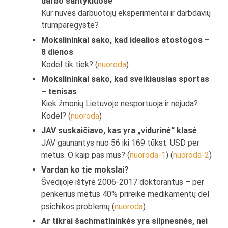
darbo santykiuose
Kur nuves darbuotojų eksperimentai ir darbdavių
trumparegystė?
Mokslininkai sako, kad idealios atostogos –
8 dienos
Kodėl tik tiek? (
nuoroda
)
Mokslininkai sako, kad sveikiausias sportas
– tenisas
Kiek žmonių Lietuvoje nesportuoja ir nejuda?
Kodėl? (
nuoroda
)
JAV suskaičiavo, kas yra „vidurinė“ klasė
JAV gaunantys nuo 56 iki 169 tūkst. USD per
metus. O kaip pas mus? (
nuoroda-1
) (
nuoroda-2
)
Vardan ko tie mokslai?
Švedijoje ištyrė 2006-2017 doktorantus – per
penkerius metus 40% prireikė medikamentų dėl
psichikos problemų (
nuoroda
)
Ar tikrai šachmatininkės yra silpnesnės, nei