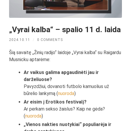
„Vyrai kalba“ – spalio 11 d. laida
2024.10.11
/
0 COMMENTS
Šią savaitę „Žinių radijo“ laidoje „Vyrai kalba“ su Raigardu
Musnicku aptarėme:
Ar vaikus galima apgaudinėti jau ir
darželiuose?
Pavyzdžiui, dovanoti futbolo kamuolius už
būrelio lankymą (
nuoroda
)
Ar eisim į Erotikos festivalį?
Ar perkam sekso žaislus? Kaip ne gėda?
(
nuoroda
)
„Vienos nakties nuotykiai“ populiarėja ir