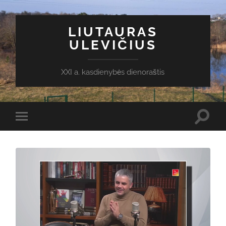
LIUTAURAS
ULEVIČIUS
XXI a. kasdienybės dienoraštis
Toggl
Toggle
search
mobile
field
menu