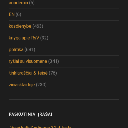
academia
(5)
EN
(6)
kasdienybė
(463)
knyga apie RsV
(32)
politika
(681)
ryšiai su visuomene
(341)
tinklaraščiai & teisė
(76)
žiniasklaidoje
(230)
PASKUTINIAI ĮRAŠAI
„Vyrai kalba“ – liepos 31 d. laida