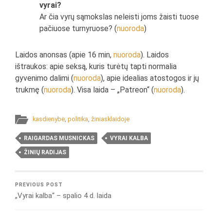
vyrai?
Ar čia vyrų sąmokslas neleisti joms žaisti tuose
pačiuose turnyruose? (
nuoroda
)
Laidos anonsas (apie 16 min,
nuoroda
). Laidos
ištraukos: apie seksą, kuris turėtų tapti normalia
gyvenimo dalimi (
nuoroda
), apie idealias atostogos ir jų
trukmę (
nuoroda
). Visa laida – „Patreon“ (
nuoroda
).
kasdienybė
,
politika
,
žiniasklaidoje
RAIGARDAS MUSNICKAS
VYRAI KALBA
ŽINIŲ RADIJAS
PREVIOUS POST
„Vyrai kalba“ – spalio 4 d. laida