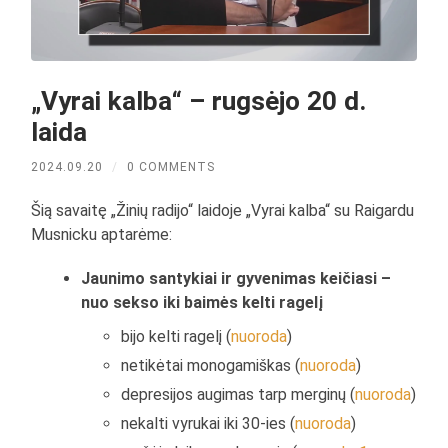
„Vyrai kalba“ – rugsėjo 20 d.
laida
2024.09.20
/
0 COMMENTS
Šią savaitę „Žinių radijo“ laidoje „Vyrai kalba“ su Raigardu
Musnicku aptarėme:
Jaunimo santykiai ir gyvenimas keičiasi –
nuo sekso iki baimės kelti ragelį
bijo kelti ragelį (
nuoroda
)
netikėtai monogamiškas (
nuoroda
)
depresijos augimas tarp merginų (
nuoroda
)
nekalti vyrukai iki 30-ies (
nuoroda
)