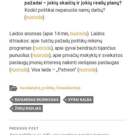
pažadai – jokių skaičių ir jokių realių planų?
Kodėl politikai neparuošė namų darbų?
(
nuoroda
)
Laidos anonsas (apie 14 min,
nuoroda
). Laidos
ištraukos: apie tuščių pažadų politikų rinkimų
programas (
nuoroda
), apie gyvai bendrauti bijančius
jaunuolius (
nuoroda
), apie privačių mokyklų ir sveikatos
paslaugų įmonių interesą naikinti viešąsias paslaugas
(
nuoroda
). Visa laida – „Patreon“ (
nuoroda
).
kasdienybė
,
politika
,
žiniasklaidoje
RAIGARDAS MUSNICKAS
VYRAI KALBA
ŽINIŲ RADIJAS
PREVIOUS POST