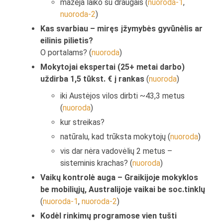
mažėja laiko su draugais (
nuoroda-1
,
nuoroda-2
)
Kas svarbiau – miręs įžymybės gyvūnėlis ar
eilinis pilietis?
O portalams? (
nuoroda
)
Mokytojai ekspertai (25+ metai darbo)
uždirba 1,5 tūkst. € į rankas
(
nuoroda
)
iki Austėjos vilos dirbti ~43,3 metus
(
nuoroda
)
kur streikas?
natūralu, kad trūksta mokytojų (
nuoroda
)
vis dar nėra vadovėlių 2 metus –
sisteminis krachas? (
nuoroda
)
Vaikų kontrolė auga – Graikijoje mokyklos
be mobiliųjų, Australijoje vaikai be soc.tinklų
(
nuoroda-1
,
nuoroda-2
)
Kodėl rinkimų programose vien tušti