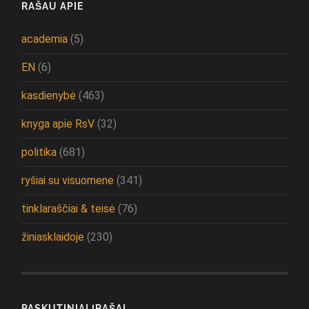
RAŠAU APIE
academia
(5)
EN
(6)
kasdienybė
(463)
knyga apie RsV
(32)
politika
(681)
ryšiai su visuomene
(341)
tinklaraščiai & teisė
(76)
žiniasklaidoje
(230)
PASKUTINIAI ĮRAŠAI