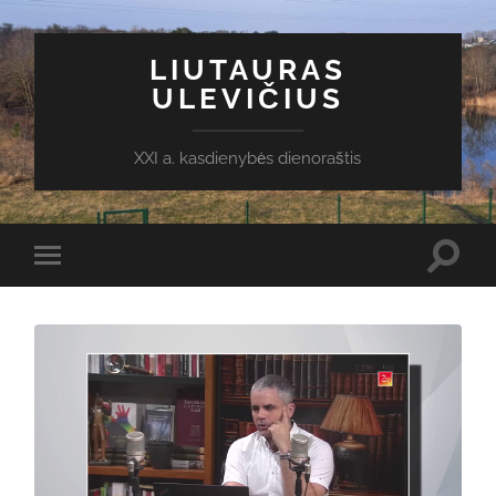
LIUTAURAS
ULEVIČIUS
XXI a. kasdienybės dienoraštis
Toggl
Toggle
search
mobile
field
menu