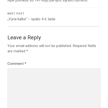
Apie politikus su 141-uoju partijos sąrašo numeriu
NEXT POST
„Vyrai kalba“ – spalio 4 d. laida
Leave a Reply
Your email address will not be published.
Required fields
are marked
*
Comment
*