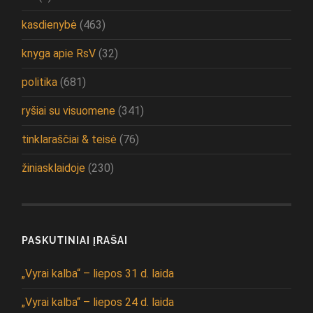
kasdienybė
(463)
knyga apie RsV
(32)
politika
(681)
ryšiai su visuomene
(341)
tinklaraščiai & teisė
(76)
žiniasklaidoje
(230)
PASKUTINIAI ĮRAŠAI
„Vyrai kalba“ – liepos 31 d. laida
„Vyrai kalba“ – liepos 24 d. laida