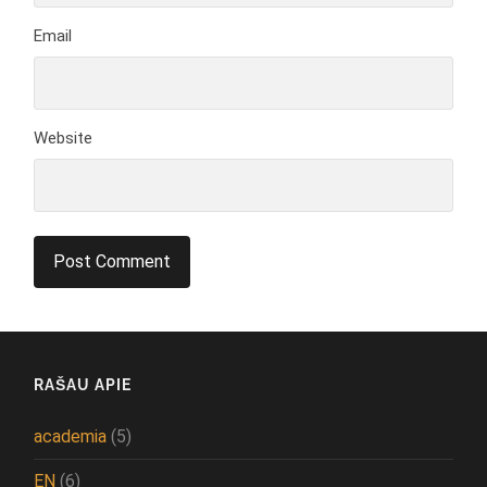
Email
Website
RAŠAU APIE
academia
(5)
EN
(6)