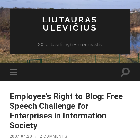
LIUTAURAS
ULEVIČIUS
XXI a. kasdienybės dienoraštis
Toggl
Toggle
search
mobile
field
menu
Employee's Right to Blog: Free
Speech Challenge for
Enterprises in Information
Society
2007.04.20
/
2 COMMENTS