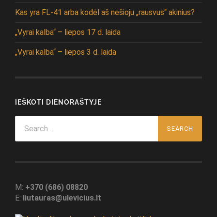
Kas yra FL-41 arba kodėl aš nešioju „rausvus“ akinius?
„Vyrai kalba“ – liepos 17 d. laida
„Vyrai kalba“ – liepos 3 d. laida
IEŠKOTI DIENORAŠTYJE
Search
for:
M:
+370 (686) 08820
E:
liutauras@ulevicius.lt