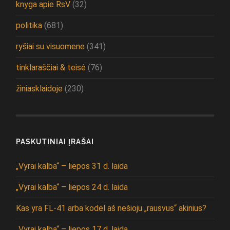
knyga apie RsV
(32)
politika
(681)
ryšiai su visuomene
(341)
tinklaraščiai & teisė
(76)
žiniasklaidoje
(230)
PASKUTINIAI ĮRAŠAI
„Vyrai kalba“ – liepos 31 d. laida
„Vyrai kalba“ – liepos 24 d. laida
Kas yra FL-41 arba kodėl aš nešioju „rausvus“ akinius?
„Vyrai kalba“ – liepos 17 d. laida