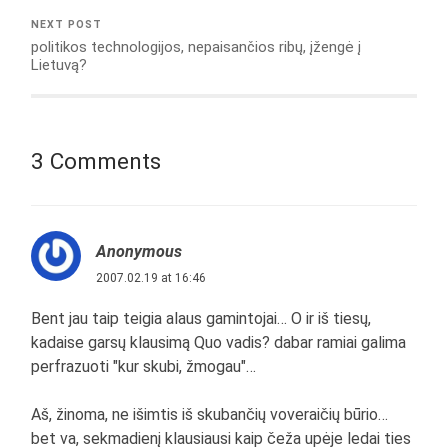
NEXT POST
politikos technologijos, nepaisančios ribų, įžengė į
Lietuvą?
3 Comments
Anonymous
2007.02.19 at 16:46
Bent jau taip teigia alaus gamintojai… O ir iš tiesų,
kadaise garsų klausimą Quo vadis? dabar ramiai galima
perfrazuoti "kur skubi, žmogau"…
Aš, žinoma, ne išimtis iš skubančių voveraičių būrio…
bet va, sekmadienį klausiausi kaip čeža upėje ledai ties