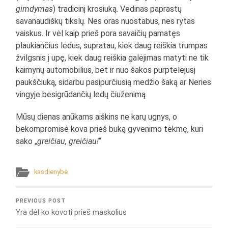
gimdymas
) tradicinį krosiuką. Vedinas paprastų
savanaudiškų tikslų. Nes oras nuostabus, nes rytas
vaiskus. Ir vėl kaip prieš pora savaičių pamatęs
plaukiančius ledus, supratau, kiek daug reiškia trumpas
žvilgsnis į upę, kiek daug reiškia galėjimas matyti ne tik
kaimynų automobilius, bet ir nuo šakos purptelėjusį
paukščiuką, sidarbu pasipurčiusią medžio šaką ar Neries
vingyje besigrūdančių ledų čiuženimą.
Mūsų dienas anūkams aiškins ne karų ugnys, o
bekompromisė kova prieš buką gyvenimo tėkmę, kuri
sako „
greičiau, greičiau!
“
kasdienybė
PREVIOUS POST
Yra dėl ko kovoti prieš maskolius