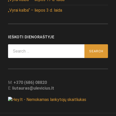
„Vyrai kalba“ – liepos 3 d. laida
IEŠKOTI DIENORAŠTYJE
Search
for:
M:
+370 (686) 08820
E:
liutauras@ulevicius.lt