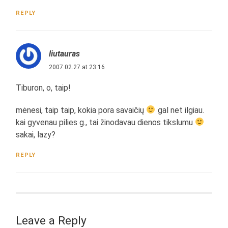
REPLY
liutauras
2007.02.27 at 23:16
Tiburon, o, taip!
mėnesi, taip taip, kokia pora savaičių
gal net ilgiau.
kai gyvenau pilies g., tai žinodavau dienos tikslumu
sakai, lazy?
REPLY
Leave a Reply