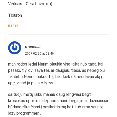
Verkiais… Gera buvo :o)))
Tiburon
REPLY
menesis
2007.02.20 at 03:46
man rodos ledai Nerim plaukia visą laiką nuo tada, kai
pašalo, t.y. dvi savaites ar daugiau. tiesa, aš nebėgioju,
tik dirbu Neries pakrantėj, bet kiek užmesdavau akį į
upę, visad ja plaukė lytys…
šaltuoju metų laiku manau daug lengviau bėgt
krosiukus sporto salėj. nors mano bėgiojimai dažniausiai
būdavo iškeičiami į pasikaitinimą hot-tub arba saunoj…
lazy programmer…