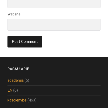
Website
RAŠAU APIE
academia
(5)
EN
(6)
kasdienybė
(463)