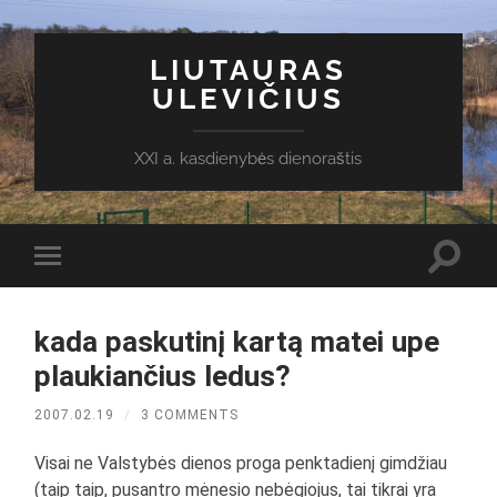
LIUTAURAS
ULEVIČIUS
XXI a. kasdienybės dienoraštis
Toggl
Toggle
search
mobile
field
menu
kada paskutinį kartą matei upe
plaukiančius ledus?
2007.02.19
/
3 COMMENTS
Visai ne Valstybės dienos proga penktadienį gimdžiau
(taip taip, pusantro mėnesio nebėgiojus, tai tikrai yra