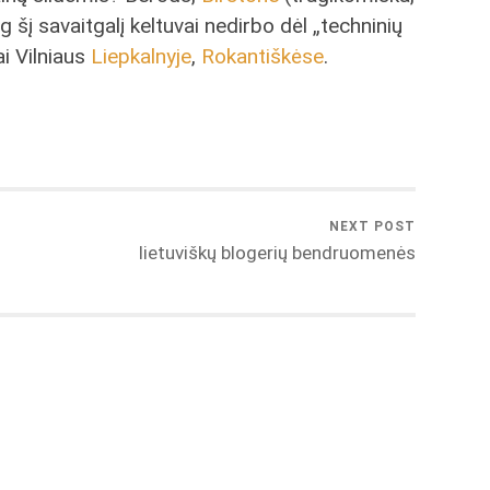
 šį savaitgalį keltuvai nedirbo dėl „techninių
rai Vilniaus
Liepkalnyje
,
Rokantiškėse
.
NEXT POST
lietuviškų blogerių bendruomenės