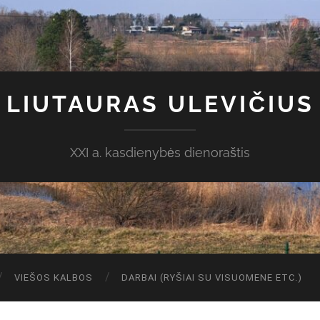
LIUTAURAS ULEVIČIUS
XXI a. kasdienybės dienoraštis
VIEŠOS KALBOS
DARBAI (RYŠIAI SU VISUOMENE ETC.)