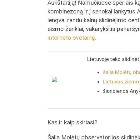
Aukštaitiją! Namučiuose spėriais ką
kombinezoną ir į senokai lankytus An
lengvai randu kalnų slidinėjimo ce
eismo ženklai, vakarykštis panarš
interneto svetainę
.
Lietuvoje teko slidinėt
šalia Molėtų ob
Lietuvos žiemo
šiandienos Any
Kas ir kaip skiriasi?
Šalia Molėtų observatorijos slidinė