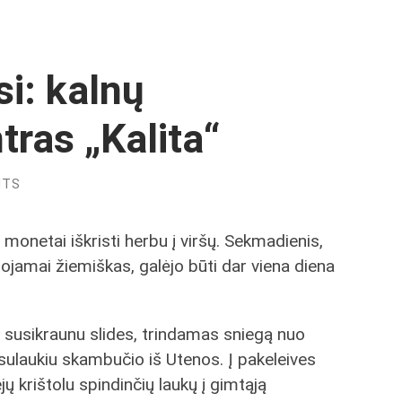
i: kalnų
tras „Kalita“
NTS
jo monetai iškristi herbu į viršų. Sekmadienis,
tojamai žiemiškas, galėjo būti dar viena diena
u, susikraunu slides, trindamas sniegą nuo
ulaukiu skambučio iš Utenos. Į pakeleives
ejų krištolu spindinčių laukų į gimtąją