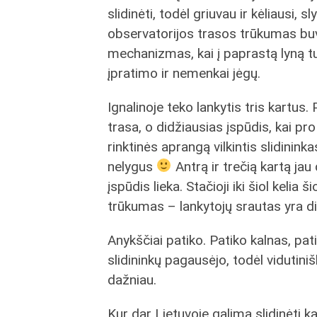
slidinėti, todėl griuvau ir kėliausi, 
observatorijos trasos trūkumas bu
mechanizmas, kai į paprastą lyną tur
įpratimo ir nemenkai jėgų.
Ignalinoje teko lankytis tris kartus.
trasa, o didžiausias įspūdis, kai p
rinktinės aprangą vilkintis slidininka
nelygus
Antrą ir trečią kartą jau
įspūdis lieka. Stačioji iki šiol kelia š
trūkumas – lankytojų srautas yra did
Anykščiai patiko. Patiko kalnas, patik
slidininkų pagausėjo, todėl vidutini
dažniau.
Kur dar Lietuvoje galima slidinėti 