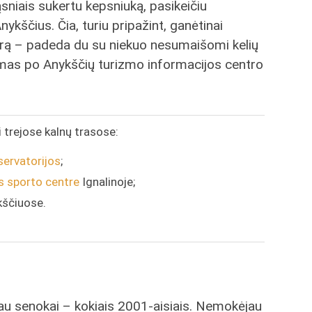
sniais sukertu kepsniuką, pasikeičiu
ykščius. Čia, turiu pripažint, ganėtinai
ntrą – padeda du su niekuo nesumaišomi kelių
ymas po Anykščių turizmo informacijos centro
i trejose kalnų trasose:
servatorijos
;
s sporto centre
Ignalinoje;
kščiuose.
jau senokai – kokiais 2001-aisiais. Nemokėjau