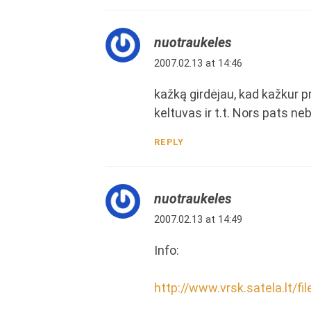
nuotraukeles
2007.02.13 at 14:46
kažką girdėjau, kad kažkur pri
keltuvas ir t.t. Nors pats n
REPLY
nuotraukeles
2007.02.13 at 14:49
Info:
http://www.vrsk.satela.lt/fi