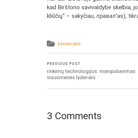
kad Birštono savivaldybė skelbia, jog
kliūčių“ – sakyčiau,
правал
'as), tik
kasdienybė
PREVIOUS POST
rinkimų technologijos: manipuliavimas
visuomenės lyderiais
3 Comments