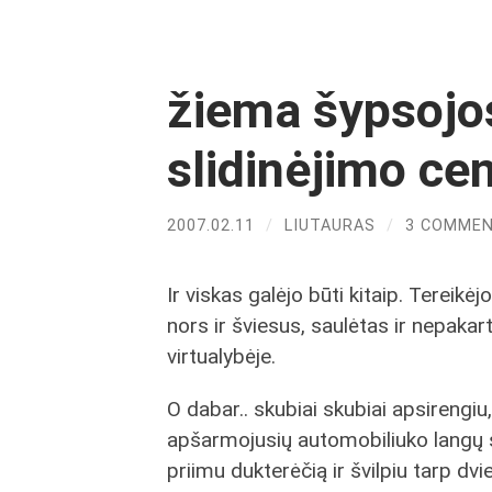
žiema šypsojos
slidinėjimo cen
2007.02.11
/
LIUTAURAS
/
3 COMME
Ir viskas galėjo būti kitaip. Tereikė
nors ir šviesus, saulėtas ir nepakar
virtualybėje.
O dabar.. skubiai skubiai apsirengi
apšarmojusių automobiliuko langų s
priimu dukterėčią ir švilpiu tarp dvi