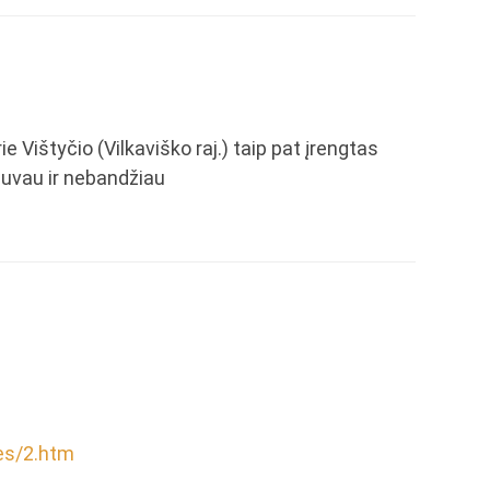
e Vištyčio (Vilkaviško raj.) taip pat įrengtas
ebuvau ir nebandžiau
les/2.htm