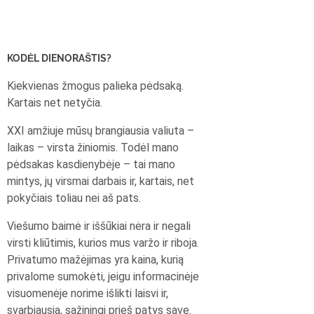
KODĖL DIENORAŠTIS?
Kiekvienas žmogus palieka pėdsaką.
Kartais net netyčia.
XXI amžiuje mūsų brangiausia valiuta –
laikas – virsta žiniomis. Todėl mano
pėdsakas kasdienybėje – tai mano
mintys, jų virsmai darbais ir, kartais, net
pokyčiais toliau nei aš pats.
Viešumo baimė ir iššūkiai nėra ir negali
virsti kliūtimis, kurios mus varžo ir riboja.
Privatumo mažėjimas yra kaina, kurią
privalome sumokėti, jeigu informacinėje
visuomenėje norime išlikti laisvi ir,
svarbiausia, sąžiningi prieš patys save.