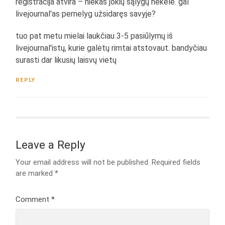
registracija atvira – niekas jokių sąlygų nekėlė. gal
livejournal'as pernelyg užsidaręs savyje?
tuo pat metu mielai laukčiau 3-5 pasiūlymų iš
livejournal'istų, kurie galėtų rimtai atstovaut. bandyčiau
surasti dar likusių laisvų vietų
REPLY
Leave a Reply
Your email address will not be published.
Required fields
are marked
*
Comment
*