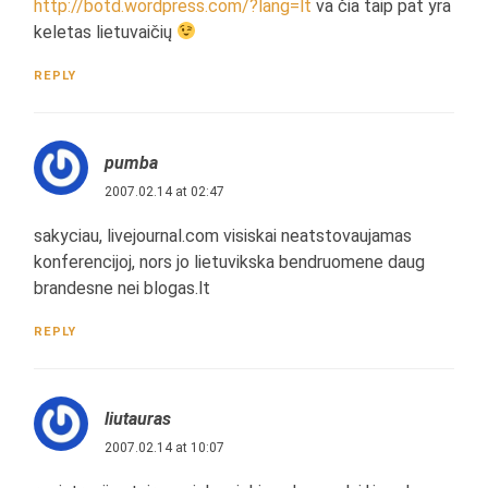
http://botd.wordpress.com/?lang=lt
va čia taip pat yra
keletas lietuvaičių
REPLY
pumba
2007.02.14 at 02:47
sakyciau, livejournal.com visiskai neatstovaujamas
konferencijoj, nors jo lietuvikska bendruomene daug
brandesne nei blogas.lt
REPLY
liutauras
2007.02.14 at 10:07