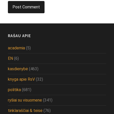
RAŠAU APIE
academia
(5)
EN
(6)
kasdienybė
(463)
knyga apie RsV
(32)
politika
(681)
ryšiai su visuomene
(341)
tinklaraščiai & teisė
(76)