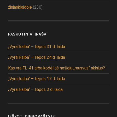
žiniasklaidoje
(230)
PASKUTINIAI ĮRAŠAI
„Vyrai kalba“ – liepos 31 d. laida
„Vyrai kalba“ – liepos 24 d. laida
Kas yra FL-41 arba kodėl aš nešioju „rausvus“ akinius?
„Vyrai kalba“ – liepos 17 d. laida
„Vyrai kalba“ – liepos 3 d. laida
IEŠKOTI DIENORAŠTYJE