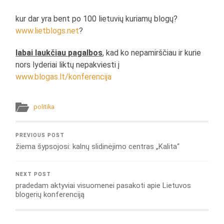
kur dar yra bent po 100 lietuvių kuriamų blogų?
www.lietblogs.net
?
labai laukčiau pagalbos
, kad ko nepamirščiau ir kurie
nors lyderiai liktų nepakviesti į
www.blogas.lt/konferencija
politika
PREVIOUS POST
žiema šypsojosi: kalnų slidinėjimo centras „Kalita“
NEXT POST
pradedam aktyviai visuomenei pasakoti apie Lietuvos
blogerių konferenciją