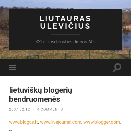
LIUTAURAS
ULEVIČIUS
XXI a. kasdienybės dienoraštis
Toggl
Toggle
search
mobile
field
menu
lietuviškų blogerių
bendruomenės
2007.02.12
/
4 COMMENTS
www.blogas.lt
,
www.livejournal.com
,
www.blogger.com
,
…