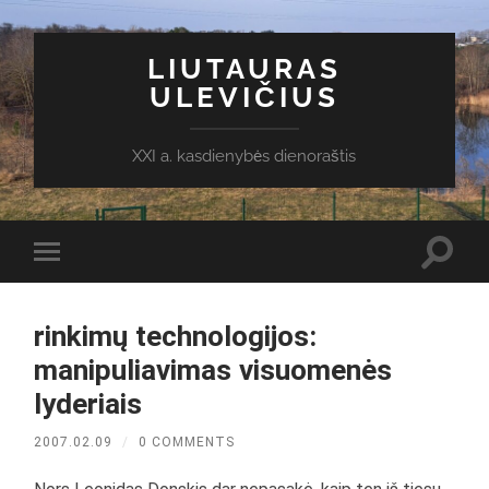
LIUTAURAS
ULEVIČIUS
XXI a. kasdienybės dienoraštis
Toggl
Toggle
search
mobile
field
menu
rinkimų technologijos:
manipuliavimas visuomenės
lyderiais
2007.02.09
/
0 COMMENTS