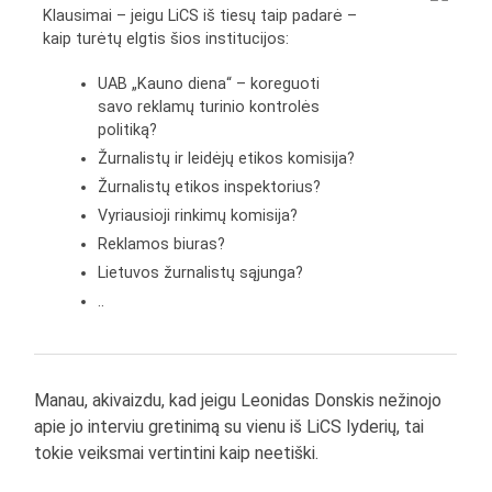
Klausimai – jeigu LiCS iš tiesų taip padarė –
kaip turėtų elgtis šios institucijos:
UAB „Kauno diena“ – koreguoti
savo reklamų turinio kontrolės
politiką?
Žurnalistų ir leidėjų etikos komisija?
Žurnalistų etikos inspektorius?
Vyriausioji rinkimų komisija?
Reklamos biuras?
Lietuvos žurnalistų sąjunga?
..
Manau, akivaizdu, kad jeigu Leonidas Donskis nežinojo
apie jo interviu gretinimą su vienu iš LiCS lyderių, tai
tokie veiksmai vertintini kaip neetiški.