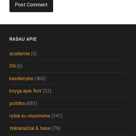
RAŠAU APIE
academia
(5)
EN
(6)
kasdienybė
(463)
knyga apie RsV
(32)
politika
(681)
ryšiai su visuomene
(341)
tinklaraščiai & teisė
(76)