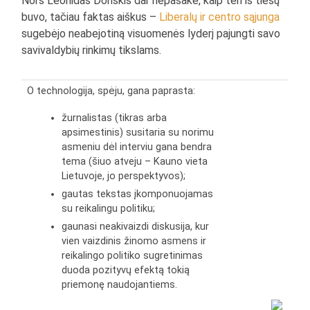
Nors Leonidas Donskis dar nepasakė, kaip ten iš tiesų
buvo, tačiau faktas aiškus –
Liberalų ir centro sąjunga
sugebėjo neabejotiną visuomenės lyderį pajungti savo
savivaldybių rinkimų tikslams.
O technologija, spėju, gana paprasta:
žurnalistas (tikras arba
apsimestinis) susitaria su norimu
asmeniu dėl interviu gana bendra
tema (šiuo atveju – Kauno vieta
Lietuvoje, jo perspektyvos);
gautas tekstas įkomponuojamas
su reikalingu politiku;
gaunasi neakivaizdi diskusija, kur
vien vaizdinis žinomo asmens ir
reikalingo politiko sugretinimas
duoda pozityvų efektą tokią
priemonę naudojantiems.