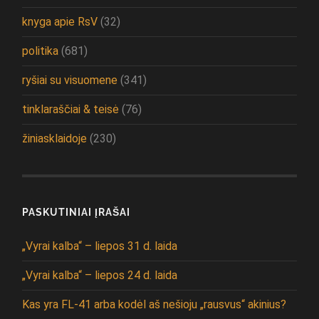
knyga apie RsV
(32)
politika
(681)
ryšiai su visuomene
(341)
tinklaraščiai & teisė
(76)
žiniasklaidoje
(230)
PASKUTINIAI ĮRAŠAI
„Vyrai kalba“ – liepos 31 d. laida
„Vyrai kalba“ – liepos 24 d. laida
Kas yra FL-41 arba kodėl aš nešioju „rausvus“ akinius?