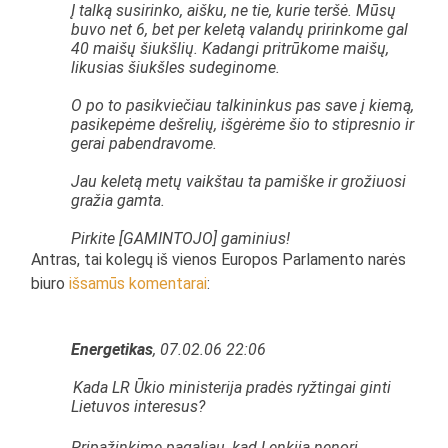
Į talką susirinko, aišku, ne tie, kurie teršė. Mūsų
buvo net 6, bet per keletą valandų pririnkome gal
40 maišų šiukšlių. Kadangi pritrūkome maišų,
likusias šiukšles sudeginome.
O po to pasikviečiau talkininkus pas save į kiemą,
pasikepėme dešrelių, išgėrėme šio to stipresnio ir
gerai pabendravome.
Jau keletą metų vaikštau ta pamiške ir grožiuosi
gražia gamta.
Pirkite
[GAMINTOJO]
gaminius!
Antras, tai kolegų iš vienos Europos Parlamento narės
biuro
išsamūs komentarai
:
Energetikas
, 07.02.06 22:06
Kada LR Ūkio ministerija pradės ryžtingai ginti
Lietuvos interesus?
Pripažinkime pagaliau, kad Lenkija nenori