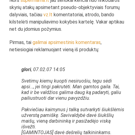
Nors
supermama.lt
jau senokai kenčia nuo rinkodaros
skyrių atakų apsimetant pseudo-objektyviais forumų
dalyviais, tačiau
vz.lt
komentatoriai, atrodo, bando
kilstelėti manipuliavimo kokybės kartelę. Vakar aptikau
net du įdomius požymius.
Pirmas, tai
galimai apsimestinis komentaras
,
netiesiogiai reklamuojant vieną iš produktų:
glori
, 07.02.07 14:05
Svetimų kiemų kuopti nesiruošiu, tegu sėdi
apsi…, jei tingi pakrutėti. Man gamtos gaila. Tai,
kad ir be valdžios galima daug ką padaryti, galiu
pailiustruoti dar vienu pavyzdžiu.
Pakviečiau kaimynus į talką sutvarkyti šiukšlėmis
užverstą pamiškę. Savivaldybė davė šiukšlių
maišų, vieną darbininką ir pasižadėjo viską
išvežti.
[GAMINTOJAS] davė dešrelių talkininkams.