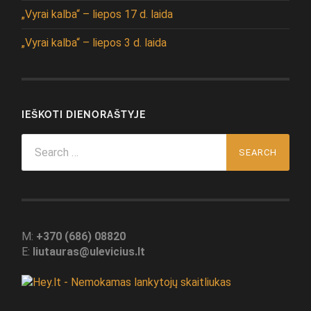
„Vyrai kalba“ – liepos 17 d. laida
„Vyrai kalba“ – liepos 3 d. laida
IEŠKOTI DIENORAŠTYJE
Search
for:
M:
+370 (686) 08820
E:
liutauras@ulevicius.lt