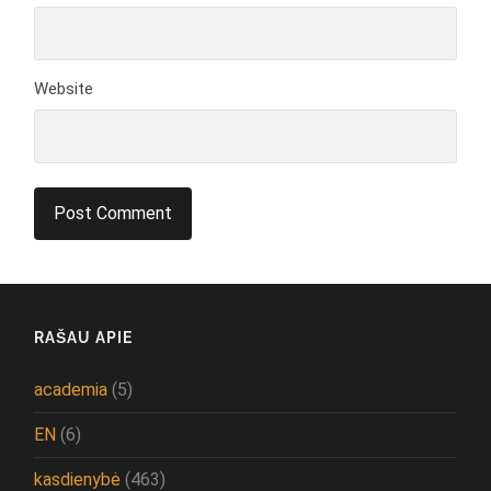
Website
RAŠAU APIE
academia
(5)
EN
(6)
kasdienybė
(463)