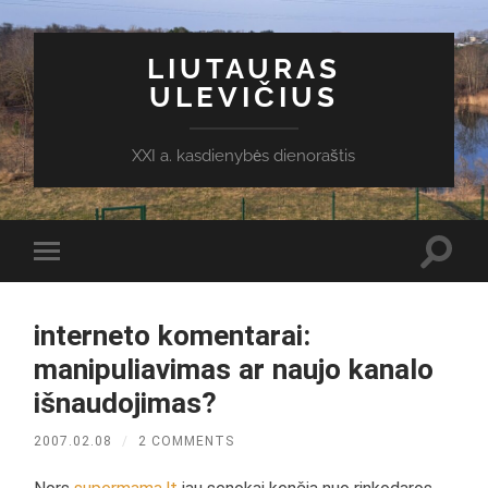
LIUTAURAS
ULEVIČIUS
XXI a. kasdienybės dienoraštis
Toggl
Toggle
search
mobile
field
menu
interneto komentarai:
manipuliavimas ar naujo kanalo
išnaudojimas?
2007.02.08
/
2 COMMENTS