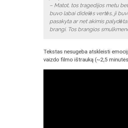
– Matot, tos tragedijos metu be
buvo labai didelės vertės, ji buv
pasakyta ar net akimis palydėta
brangi. Tos brangios smulkmenos
Tekstas nesugeba atskleisti emocij
vaizdo filmo ištrauką (~2,5 minutės