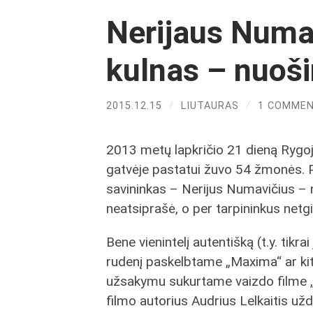
Nerijaus Numa
kulnas – nuoš
2015.12.15
/
LIUTAURAS
/
1 COMME
2013 metų lapkričio 21 dieną Rygo
gatvėje pastatui žuvo 54 žmonės. P
savininkas – Nerijus Numavičius – 
neatsiprašė, o per tarpininkus netgi 
Bene vienintelį autentišką (t.y. tikr
rudenį paskelbtame „Maxima“ ar k
užsakymu sukurtame vaizdo filme 
filmo autorius Audrius Lelkaitis užd