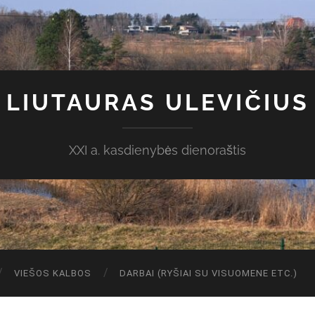
LIUTAURAS ULEVIČIUS
XXI a. kasdienybės dienoraštis
VIEŠOS KALBOS
DARBAI (RYŠIAI SU VISUOMENE ETC.)