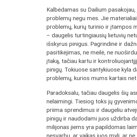
Kalbėdamas su Dailium pasakojau, jog
problemų negu mes. Jie materialiai 
problemų, kurių turinio ir įtampos
– daugelis turtingiausių lietuvių ne
išskyrus pinigus. Pagrindinė ir dažn
pasitikėjimas, ne meilė, ne nuoširdu
įtaką, tačiau kartu ir kontroliuojan
pinigų. Tokiuose santykiuose kyla da
problemų, kurios mums kartais net
Paradoksalu, tačiau daugelis šių as
nelaimingi. Tiesiog toks jų gyvenimo
priima sprendimus ir daugeliu atvejų
pinigų ir naudodami juos uždirba d
milijonas jiems yra papildomas laimė
nesvarbu, ar vaikas juos myli, ar ne