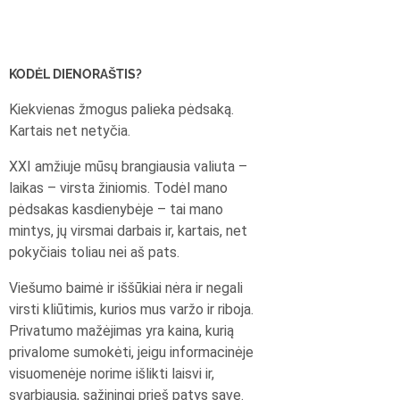
KODĖL DIENORAŠTIS?
Kiekvienas žmogus palieka pėdsaką.
Kartais net netyčia.
XXI amžiuje mūsų brangiausia valiuta –
laikas – virsta žiniomis. Todėl mano
pėdsakas kasdienybėje – tai mano
mintys, jų virsmai darbais ir, kartais, net
pokyčiais toliau nei aš pats.
Viešumo baimė ir iššūkiai nėra ir negali
virsti kliūtimis, kurios mus varžo ir riboja.
Privatumo mažėjimas yra kaina, kurią
privalome sumokėti, jeigu informacinėje
visuomenėje norime išlikti laisvi ir,
svarbiausia, sąžiningi prieš patys save.