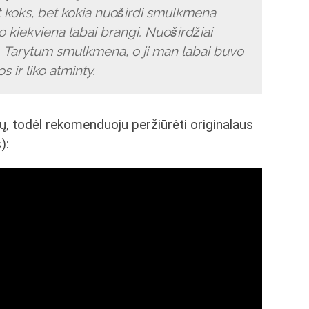
t koks, bet kokia nuoširdi smulkmena
o kiekviena labai brangi. Nuoširdžiai
. Tarytum smulkmena, o ji man labai buvo
 ir liko atminty.
ų, todėl rekomenduoju peržiūrėti originalaus
):