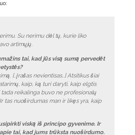
uo:
nerimu. Su nerimu dėl tų, kurie liko
savo artimųjų.
umažins tai, kad jūs visą sumą pervedėt
metystės?
. [..įrašas nevientisas..] Atsitikus šiai
arimų, kaip, ką turi daryti, kaip elgtis
ai tada reikalinga buvo ne profesionalų
Ir tas nuoširdumas man ir likęs yra, kaip
sipirkti viską iš principo gyvenime. Ir
t apie tai, kad jums trūksta nuoširdumo.