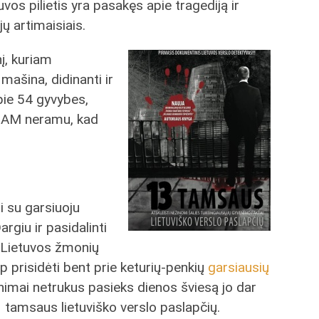
vos pilietis yra pasakęs apie tragediją ir
jų artimaisiais.
į, kuriam
mašina, didinanti ir
apie 54 gyvybes,
 JAM neramu, kad
i su garsiuoju
rgiu ir pasidalinti
 Lietuvos žmonių
ip prisidėti bent prie keturių-penkių
garsiausių
inimai netrukus pasieks dienos šviesą jo dar
 tamsaus lietuviško verslo paslapčių.