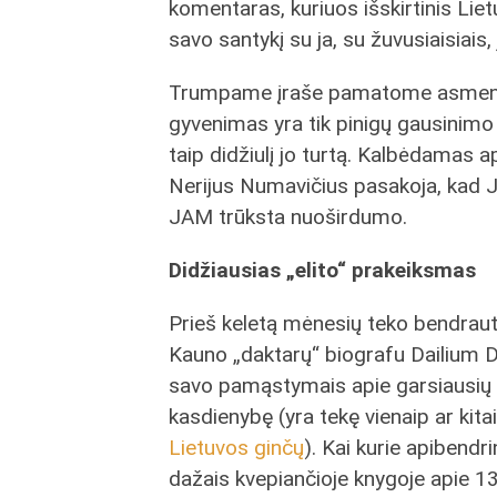
komentaras, kuriuos išskirtinis Lietu
savo santykį su ja, su žuvusiaisiais, 
Trumpame įraše pamatome a
smen
gyvenimas yra tik pinigų gausinimo 
taip didžiulį jo turtą. Kalbėdamas 
Nerijus Numavičius pasakoja, kad
JAM trūksta nuoširdumo.
Didžiausias „elito“ prakeiksmas
Prieš keletą mėnesių teko bendraut
Kauno „daktarų“ biografu Dailium Da
savo pamąstymais apie garsiausių
kasdienybę (yra tekę vienaip ar kita
Lietuvos ginčų
). Kai kurie apibendr
dažais kvepiančioje knygoje apie 13