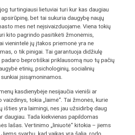
 turtingiausi lietuviai turi kur kas daugiau
apsirūpinę, bet tai sukuria daugybę naujų
 masto mes net neįsivaizduojame. Viena tokių
turi kito pagrindo pasitikėti žmonėmis,
ai vienintelė jų įtakos priemonė yra ne
mas, o tik pinigai. Tai garantuoja didžiulę
tįjį padaro beprotiškai priklausomą nuo tų pačių
ugybė etinių, psichologinių, socialinių
 sunkiai įsisąmoninamos.
menų kasdienybėje nesijaučia vieniši ar
 vaizdinys, tokia „laimė“. Tai žmonės, kurie
 išties yra laimingi, nes jau užsidirbę daug
ar daugiau. Tada kiekvienas papildomas
s lašas. Vertinimo „liniuotė“ kitokia – jiems
. Jiems svarbu, kad vaikas yra šalia, rodo