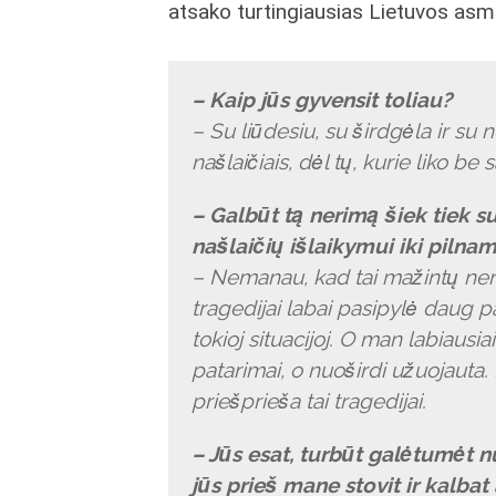
atsako turtingiausias Lietuvos asm
– Kaip jūs gyvensit toliau?
– Su liūdesiu, su širdgėla ir su 
našlaičiais, dėl tų, kurie liko be 
– Galbūt tą nerimą šiek tiek s
našlaičių išlaikymui iki pilna
– Nemanau, kad tai mažintų nerimą
tragedijai labai pasipylė daug pat
tokioj situacijoj. O man labiausi
patarimai, o nuoširdi užuojauta. 
priešprieša tai tragedijai.
– Jūs esat, turbūt galėtumėt nu
jūs prieš mane stovit ir kalba