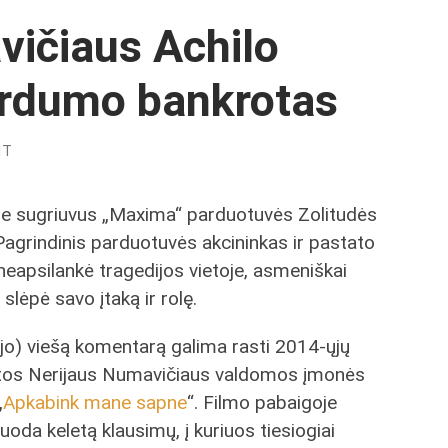
vičiaus Achilo
irdumo bankrotas
NT
je sugriuvus „Maxima“ parduotuvės Zolitudės
agrindinis parduotuvės akcininkas ir pastato
neapsilankė tragedijos vietoje, asmeniškai
slėpė savo įtaką ir rolę.
ai jo) viešą komentarą galima rasti 2014-ųjų
itos Nerijaus Numavičiaus valdomos įmonės
„
Apkabink mane sapne
“. Filmo pabaigoje
uoda keletą klausimų, į kuriuos tiesiogiai