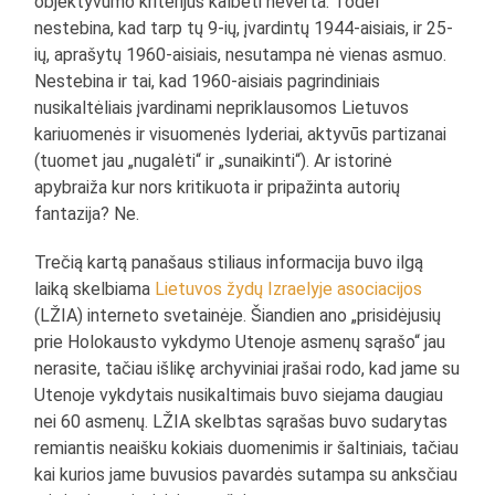
objektyvumo kriterijus kalbėti neverta. Todėl
nestebina, kad tarp tų 9-ių, įvardintų 1944-aisiais, ir 25-
ių, aprašytų 1960-aisiais, nesutampa nė vienas asmuo.
Nestebina ir tai, kad 1960-aisiais pagrindiniais
nusikaltėliais įvardinami nepriklausomos Lietuvos
kariuomenės ir visuomenės lyderiai, aktyvūs partizanai
(tuomet jau „nugalėti“ ir „sunaikinti“). Ar istorinė
apybraiža kur nors kritikuota ir pripažinta autorių
fantazija? Ne.
Trečią kartą panašaus stiliaus informacija buvo ilgą
laiką skelbiama
Lietuvos žydų Izraelyje asociacijos
(LŽIA) interneto svetainėje. Šiandien ano „prisidėjusių
prie Holokausto vykdymo Utenoje asmenų sąrašo“ jau
nerasite, tačiau išlikę archyviniai įrašai rodo, kad jame su
Utenoje vykdytais nusikaltimais buvo siejama daugiau
nei 60 asmenų. LŽIA skelbtas sąrašas buvo sudarytas
remiantis neaišku kokiais duomenimis ir šaltiniais, tačiau
kai kurios jame buvusios pavardės sutampa su anksčiau