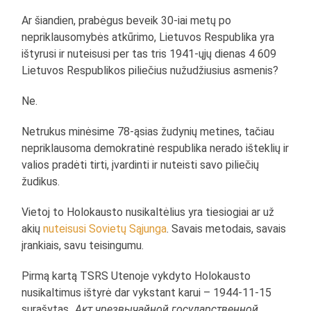
Ar šiandien, prabėgus beveik 30-iai metų po
nepriklausomybės atkūrimo, Lietuvos Respublika yra
ištyrusi ir nuteisusi per tas tris 1941-ųjų dienas 4 609
Lietuvos Respublikos piliečius nužudžiusius asmenis?
Ne.
Netrukus minėsime 78-ąsias žudynių metines, tačiau
nepriklausoma demokratinė respublika nerado išteklių ir
valios pradėti tirti, įvardinti ir nuteisti savo piliečių
žudikus.
Vietoj to Holokausto nusikaltėlius yra tiesiogiai ar už
akių
nuteisusi Sovietų Sąjunga
. Savais metodais, savais
įrankiais, savu teisingumu.
Pirmą kartą TSRS Utenoje vykdyto Holokausto
nusikaltimus ištyrė dar vykstant karui – 1944-11-15
surašytas „
Акт чрезвычайной государственной