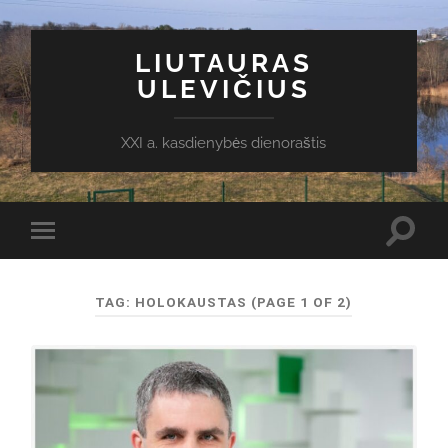
LIUTAURAS
ULEVIČIUS
XXI a. kasdienybės dienoraštis
Toggl
Toggle
search
mobile
field
menu
TAG:
HOLOKAUSTAS
(PAGE 1 OF 2)