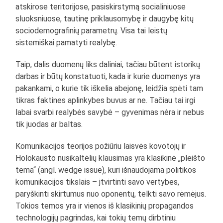
atskirose teritorijose, pasiskirstymą socialiniuose
sluoksniuose, tautinę priklausomybę ir daugybę kitų
sociodemografinių parametrų. Visa tai leistų
sistemiškai pamatyti realybę.
Taip, dalis duomenų liks daliniai, tačiau būtent istorikų
darbas ir būtų konstatuoti, kada ir kurie duomenys yra
pakankami, o kurie tik iškelia abejonę, leidžia spėti tam
tikras faktines aplinkybes buvus ar ne. Tačiau tai irgi
labai svarbi realybės savybė – gyvenimas nėra ir nebus
tik juodas ar baltas.
Komunikacijos teorijos požiūriu laisvės kovotojų ir
Holokausto nusikaltėlių klausimas yra klasikinė „pleišto
tema“ (angl. wedge issue), kuri išnaudojama politikos
komunikacijos tikslais – įtvirtinti savo vertybes,
paryškinti skirtumus nuo oponentų, telkti savo rėmėjus.
Tokios temos yra ir vienos iš klasikinių propagandos
technologijų pagrindas, kai tokių temų dirbtiniu