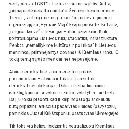
vertybės vs. LGBT“ ir Lietuvos šeimų sąjūdis. Antra,
„pirmapradė nekalta gamta“ ir Žygaičių bendruomenė.
Trečia, „tautinių mažumų teisės“ ir jas neva-ginančių
organizacijų su „Руский Мир“ kvapu puokštė. Ketvirta,
„religijos laisvė“ ir tiesiogiai Putino parankinio Kirilo
kontroliuojama Lietuvos rusų stačiatikių infrastruktūra.
Penkta, „nemaišykime kultūros ir politikos“ ir Lietuvos
menininkai, priiminėjantys dovanas iš Kremliaus rankų. O
tokių temų sąrašo mes dar net neįpusėjome.
Atvira demokratinė visuomenė turi puikius
priešnuodžius – atviras ir faktais paremtas
demokratines diskusijas. Daliai jų reikia finansinių
išteklių, kuriuos privalome skirti iš valstybės biudžeto.
Dalį jų reikia pradėti, kad ir kaip nepatogu ar skaudu
būtų pripažinti anksčiau padarytas klaidas (pavyzdžiui,
paminklas Juozui Krikštaponiui, pastatytas Ukmergėje).
Tik toks yra kelias, leidžiantis neutralizuoti Kremliaus