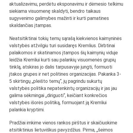
aktualizavimu, perdėtu eksponavimu ir dėmesio telkimu
siekiama visuomenę skaldyti, bendro taikaus
sugyvenimo galimybes mažinti ir kurti pamatines
skaldančias įtampas.
Neatsitiktinai tokių temų sąrašą kiekvienos kaimyninės
valstybės atžvilgiu turi susidaręs Kremlius. Dirbtinai
palaikomos ir skatinamos įtampos šių kaimynių viduje
leidžia Kremliui kurti sau palankių visuomenės grupių
tinklą, atskiras jo dalis tarpusavyje jungti, formuoti
įtakos grupes ir net politines organizacijas. Pakanka 3-
5 skirtingų „pleišto temų“, jų pagrindu sukurtų
valstybės politika nepatenkintų organizacijų ir jas jau
galima sėkmingai „diriguoti“, keičiant konkrečios
valstybės išorės politiką, formuojant ją Kremliui
palankia kryptimi.
Pradžiai imkime vienos rankos pirštus ir skaičiuokime
atsitiktinius lietuviškus pavyzdžius. Pirma, „šeimos