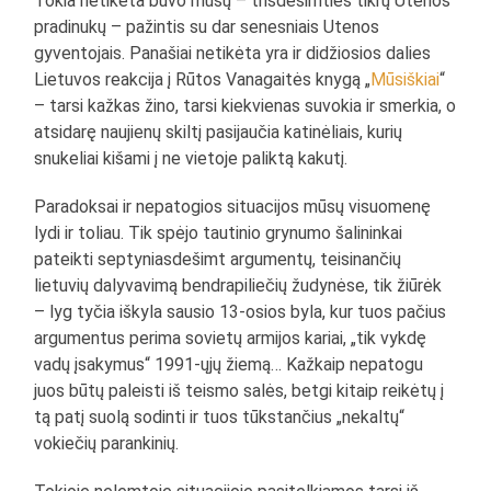
Tokia netikėta buvo mūsų – trisdešimties tikrų Utenos
pradinukų – pažintis su dar senesniais Utenos
gyventojais. Panašiai netikėta yra ir didžiosios dalies
Lietuvos reakcija į Rūtos Vanagaitės knygą „
Mūsiškiai
“
– tarsi kažkas žino, tarsi kiekvienas suvokia ir smerkia, o
atsidarę naujienų skiltį pasijaučia katinėliais, kurių
snukeliai kišami į ne vietoje paliktą kakutį.
Paradoksai ir nepatogios situacijos mūsų visuomenę
lydi ir toliau. Tik spėjo tautinio grynumo šalininkai
pateikti septyniasdešimt argumentų, teisinančių
lietuvių dalyvavimą bendrapiliečių žudynėse, tik žiūrėk
– lyg tyčia iškyla sausio 13-osios byla, kur tuos pačius
argumentus perima sovietų armijos kariai, „tik vykdę
vadų įsakymus“ 1991-ųjų žiemą… Kažkaip nepatogu
juos būtų paleisti iš teismo salės, betgi kitaip reikėtų į
tą patį suolą sodinti ir tuos tūkstančius „nekaltų“
vokiečių parankinių.