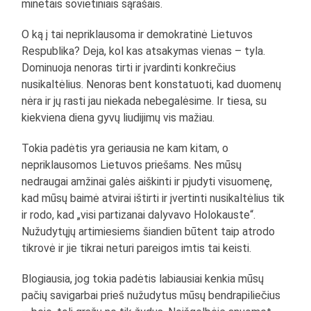
minėtais sovietiniais sąrašais.
O ką į tai nepriklausoma ir demokratinė Lietuvos
Respublika? Deja, kol kas atsakymas vienas – tyla.
Dominuoja nenoras tirti ir įvardinti konkrečius
nusikaltėlius. Nenoras bent konstatuoti, kad duomenų
nėra ir jų rasti jau niekada nebegalėsime. Ir tiesa, su
kiekviena diena gyvų liudijimų vis mažiau.
Tokia padėtis yra geriausia ne kam kitam, o
nepriklausomos Lietuvos priešams. Nes mūsų
nedraugai amžinai galės aiškinti ir pjudyti visuomenę,
kad mūsų baimė atvirai ištirti ir įvertinti nusikaltėlius tik
ir rodo, kad „visi partizanai dalyvavo Holokauste“.
Nužudytųjų artimiesiems šiandien būtent taip atrodo
tikrovė ir jie tikrai neturi pareigos imtis tai keisti.
Blogiausia, jog tokia padėtis labiausiai kenkia mūsų
pačių savigarbai prieš nužudytus mūsų bendrapiliečius