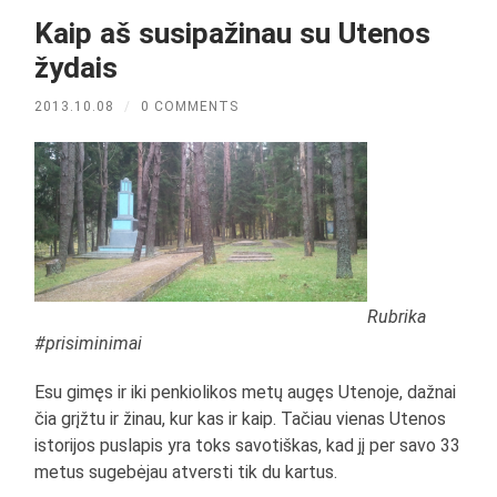
Kaip aš susipažinau su Utenos
žydais
2013.10.08
/
0 COMMENTS
Rubrika
#prisiminimai
Esu gimęs ir iki penkiolikos metų augęs Utenoje, dažnai
čia grįžtu ir žinau, kur kas ir kaip. Tačiau vienas Utenos
istorijos puslapis yra toks savotiškas, kad jį per savo 33
metus sugebėjau atversti tik du kartus.