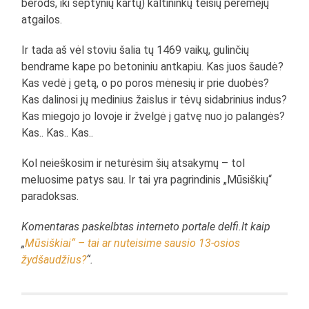
berods, iki septynių kartų) kaltininkų teisių perėmėjų
atgailos.
Ir tada aš vėl stoviu šalia tų 1469 vaikų, gulinčių
bendrame kape po betoniniu antkapiu. Kas juos šaudė?
Kas vedė į getą, o po poros mėnesių ir prie duobės?
Kas dalinosi jų medinius žaislus ir tėvų sidabrinius indus?
Kas miegojo jo lovoje ir žvelgė į gatvę nuo jo palangės?
Kas.. Kas.. Kas..
Kol neieškosim ir neturėsim šių atsakymų – tol
meluosime patys sau. Ir tai yra pagrindinis „Mūsiškių“
paradoksas.
Komentaras paskelbtas interneto portale delfi.lt kaip
„
Mūsiškiai“ – tai ar nuteisime sausio 13-osios
žydšaudžius?
“.