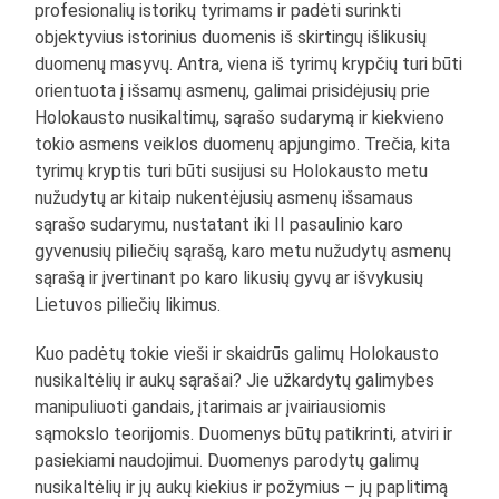
profesionalių istorikų tyrimams ir padėti surinkti
objektyvius istorinius duomenis iš skirtingų išlikusių
duomenų masyvų. Antra, viena iš tyrimų krypčių turi būti
orientuota į išsamų asmenų, galimai prisidėjusių prie
Holokausto nusikaltimų, sąrašo sudarymą ir kiekvieno
tokio asmens veiklos duomenų apjungimo. Trečia, kita
tyrimų kryptis turi būti susijusi su Holokausto metu
nužudytų ar kitaip nukentėjusių asmenų išsamaus
sąrašo sudarymu, nustatant iki II pasaulinio karo
gyvenusių piliečių sąrašą, karo metu nužudytų asmenų
sąrašą ir įvertinant po karo likusių gyvų ar išvykusių
Lietuvos piliečių likimus.
Kuo padėtų tokie vieši ir skaidrūs galimų Holokausto
nusikaltėlių ir aukų sąrašai? Jie užkardytų galimybes
manipuliuoti gandais, įtarimais ar įvairiausiomis
sąmokslo teorijomis. Duomenys būtų patikrinti, atviri ir
pasiekiami naudojimui. Duomenys parodytų galimų
nusikaltėlių ir jų aukų kiekius ir požymius – jų paplitimą