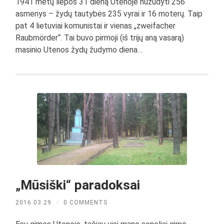
1941 metų liepos 31 dieną Utenoje nužudyti 256
asmenys – žydų tautybės 235 vyrai ir 16 moterų. Taip
pat 4 lietuviai komunistai ir vienas „zweifacher
Raubmörder“. Tai buvo pirmoji (iš trijų aną vasarą)
masinio Utenos žydų žudymo diena…
„Mūsiški“ paradoksai
2016.03.29
/
0 COMMENTS