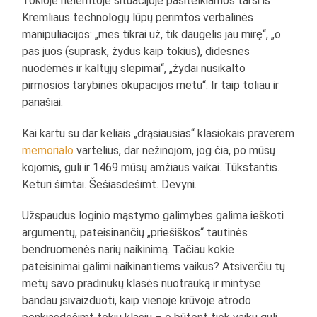
Tokioje nelemtoje situacijoje pasitelkiamos tarsi iš
Kremliaus technologų lūpų perimtos verbalinės
manipuliacijos: „mes tikrai už, tik daugelis jau mirę“, „o
pas juos (suprask, žydus kaip tokius), didesnės
nuodėmės ir kaltųjų slėpimai“, „žydai nusikalto
pirmosios tarybinės okupacijos metu“. Ir taip toliau ir
panašiai.
Kai kartu su dar keliais „drąsiausias“ klasiokais pravėrėm
memorialo
vartelius, dar nežinojom, jog čia, po mūsų
kojomis, guli ir 1469 mūsų amžiaus vaikai. Tūkstantis.
Keturi šimtai. Šešiasdešimt. Devyni.
Užspaudus loginio mąstymo galimybes galima ieškoti
argumentų, pateisinančių „priešiškos“ tautinės
bendruomenės narių naikinimą. Tačiau kokie
pateisinimai galimi naikinantiems vaikus? Atsiverčiu tų
metų savo pradinukų klasės nuotrauką ir mintyse
bandau įsivaizduoti, kaip vienoje krūvoje atrodo