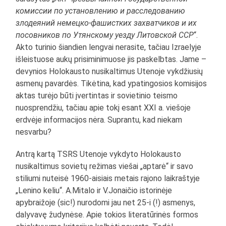
комиссии по установлению и расследованию
злодеяний немецко-фашистких захватчиков и их
посовников по Утянскому уезду Литовской ССР
“.
Akto turinio šiandien lengvai nerasite, tačiau Izraelyje
išleistuose aukų prisiminimuose jis paskelbtas. Jame –
devynios Holokausto nusikaltimus Utenoje vykdžiusių
asmenų pavardės. Tikėtina, kad ypatingosios komisijos
aktas turėjo būti įvertintas ir sovietinio teismo
nuosprendžiu, tačiau apie tokį esant XXI a. viešoje
erdvėje informacijos nėra. Suprantu, kad niekam
nesvarbu?
Antrą kartą TSRS Utenoje vykdyto Holokausto
nusikaltimus sovietų režimas viešai „aptarė“ ir savo
stiliumi nuteisė 1960-aisiais metais rajono laikraštyje
„Lenino keliu“. A.Mitalo ir V.Jonaičio istorinėje
apybraižoje (sic!) nurodomi jau net 25-i (!) asmenys,
dalyvavę žudynėse. Apie tokios literatūrinės formos