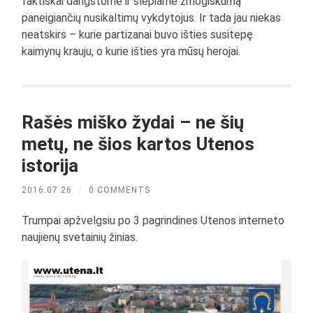
faktiškai dangstome ir slepiame žmogiškumą
paneigiančių nusikaltimų vykdytojus. Ir tada jau niekas
neatskirs – kurie partizanai buvo išties susitepę
kaimynų krauju, o kurie išties yra mūsų herojai.
Rašės miško žydai – ne šių
metų, ne šios kartos Utenos
istorija
2016.07.26
/
0 COMMENTS
Trumpai apžvelgsiu po 3 pagrindines Utenos interneto
naujienų svetainių žinias.