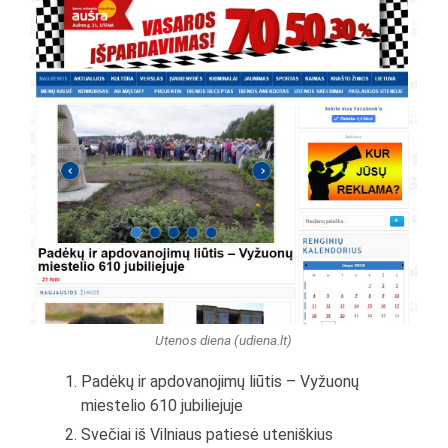
Utenos diena (udiena.lt)
Padėkų ir apdovanojimų liūtis – Vyžuonų
miestelio 610 jubiliejuje
Svečiai iš Vilniaus patiesė uteniškius