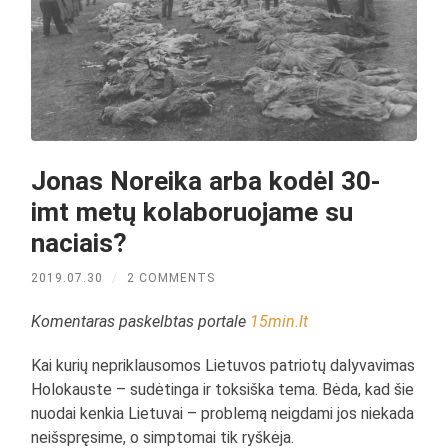
Jonas Noreika arba kodėl 30-
imt metų kolaboruojame su
naciais?
2019.07.30
/
2 COMMENTS
Komentaras paskelbtas portale
15min.lt
Kai kurių nepriklausomos Lietuvos patriotų dalyvavimas
Holokauste – sudėtinga ir toksiška tema. Bėda, kad šie
nuodai kenkia Lietuvai – problemą neigdami jos niekada
neišspręsime, o simptomai tik ryškėja.