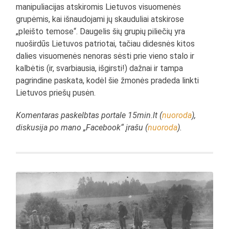
manipuliacijas atskiromis Lietuvos visuomenės
grupėmis, kai išnaudojami jų skauduliai atskirose
„pleišto temose“. Daugelis šių grupių piliečių yra
nuoširdūs Lietuvos patriotai, tačiau didesnės kitos
dalies visuomenės nenoras sėsti prie vieno stalo ir
kalbėtis (ir, svarbiausia, išgirsti!) dažnai ir tampa
pagrindine paskata, kodėl šie žmonės pradeda linkti
Lietuvos priešų pusėn.
Komentaras paskelbtas portale 15min.lt (
nuoroda
),
diskusija po mano „Facebook“ įrašu (
nuoroda
).