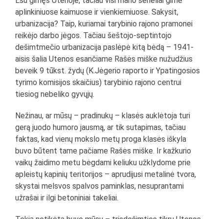
Esu gimęs Utenoje, tačiau visi mano seneliai gimė
aplinkiniuose kaimuose ir vienkiemiuose. Sakysit,
urbanizacija? Taip, kuriamai tarybinio rajono pramonei
reikėjo darbo jėgos. Tačiau šeštojo-septintojo
dešimtmečio urbanizacija paslėpė kitą bėdą – 1941-
aisis šalia Utenos esančiame Rašės miške nužudžius
beveik 9 tūkst. žydų (K.Jėgerio raporto ir Ypatingosios
tyrimo komisijos skaičius) tarybinio rajono centrui
tiesiog nebeliko gyvųjų.
Nežinau, ar mūsų – pradinukų – klasės auklėtoja turi
gerą juodo humoro jausmą, ar tik sutapimas, tačiau
faktas, kad vienų mokslo metų proga klasės iškyla
buvo būtent tame pačiame Rašės miške. Ir kažkurio
vaikų žaidimo metu bėgdami keliuku užklydome prie
apleistų kapinių teritorijos – aprudijusi metalinė tvora,
skystai melsvos spalvos paminklas, nesuprantami
užrašai ir ilgi betoniniai takeliai.