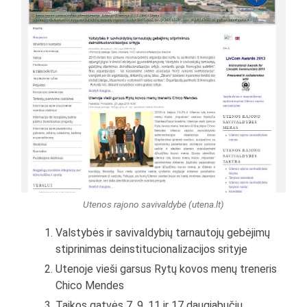
Utenos rajono savivaldybė (utena.lt)
Valstybės ir savivaldybių tarnautojų gebėjimų
stiprinimas deinstitucionalizacijos srityje
Utenoje vieši garsus Rytų kovos menų treneris
Chico Mendes
Taikos gatvės 7, 9, 11 ir 17 daugiabučių