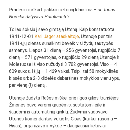
Pradėsiu ir iškart paliksiu retorinį klausimą –
ar Jonas
Noreika dalyvavo Holokauste
?
Toliau šoksiu į savo gimtąją Uteną. Kaip konstatuota
1941-12-01
Karl Jäger ataskaitoje
, Utenoje per tris
1941-ųjų dienas sunaikinti beveik visi žydų tautybės
asmenys. Liepos 31 dieną – 256 gyventojai, rugpjūčio 7
dieną – 571 gyventojas, o rugpjūčio 29 dieną Utenoje ir
Molėtuose iš viso nužudyti 3 782 gyventojai. Viso – 4
609 aukos. Iš jų – 1 469 vaikai. Taip.. tai 58 mokyklinės
klasės arba 2-3 didelės dabartinės mokyklos vienu ypu,
per vieną (!) dieną…
Utenoje žudyta Rašės miške, prie ilgos gilios tranšėjos.
Žmonės buvo varomi grupėmis, sustatomi eile ir
šaudomi iš automatinių ginklų. Žudymui vadovavo
Utenos komendantas vokietis Gisas (kai kur rašoma –
Hisas), organizavo ir vykdė – daugiausiai lietuviai.