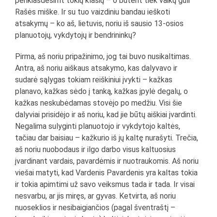
penkiasdešimt tokių klasių – o būtent tiek vaikų guli
Rašės miške. Ir su tuo vaizdiniu bandau ieškoti
atsakymų – ko aš, lietuvis, noriu iš sausio 13-osios
planuotojų, vykdytojų ir bendrininkų?
Pirma, aš noriu pripažinimo, jog tai buvo nusikaltimas.
Antra, aš noriu aiškaus atsakymo, kas dalyvavo ir
sudarė sąlygas tokiam reiškiniui įvykti – kažkas
planavo, kažkas sėdo į tanką, kažkas įpylė degalų, o
kažkas neskubėdamas stovėjo po medžiu. Visi šie
dalyviai prisidėjo ir aš noriu, kad jie būtų aiškiai įvardinti.
Negalima sulyginti planuotojo ir vykdytojo kaltės,
tačiau dar baisiau – kažkurio iš jų kaltę nurašyti. Trečia,
aš noriu nuobodaus ir ilgo darbo visus kaltuosius
įvardinant vardais, pavardėmis ir nuotraukomis. Aš noriu
viešai matyti, kad Vardenis Pavardenis yra kaltas tokia
ir tokia apimtimi už savo veiksmus tada ir tada. Ir visai
nesvarbu, ar jis miręs, ar gyvas. Ketvirta, aš noriu
nuoseklios ir nesibaigiančios (pagal šventraštį –