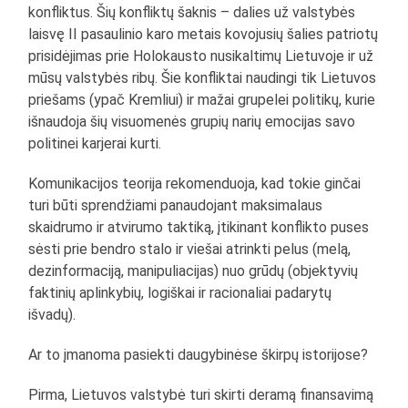
konfliktus. Šių konfliktų šaknis – dalies už valstybės
laisvę II pasaulinio karo metais kovojusių šalies patriotų
prisidėjimas prie Holokausto nusikaltimų Lietuvoje ir už
mūsų valstybės ribų. Šie konfliktai naudingi tik Lietuvos
priešams (ypač Kremliui) ir mažai grupelei politikų, kurie
išnaudoja šių visuomenės grupių narių emocijas savo
politinei karjerai kurti.
Komunikacijos teorija rekomenduoja, kad tokie ginčai
turi būti sprendžiami panaudojant maksimalaus
skaidrumo ir atvirumo taktiką, įtikinant konflikto puses
sėsti prie bendro stalo ir viešai atrinkti pelus (melą,
dezinformaciją, manipuliacijas) nuo grūdų (objektyvių
faktinių aplinkybių, logiškai ir racionaliai padarytų
išvadų).
Ar to įmanoma pasiekti daugybinėse škirpų istorijose?
Pirma, Lietuvos valstybė turi skirti deramą finansavimą