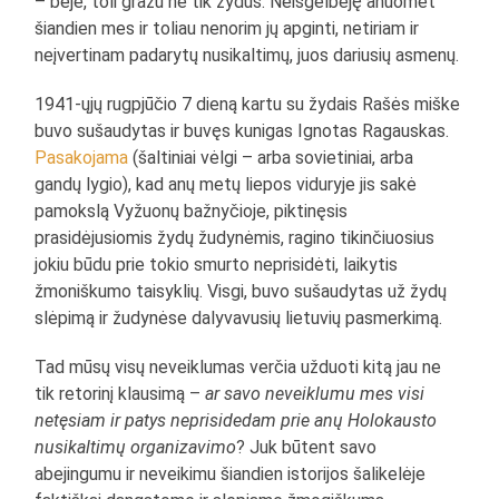
– beje, toli gražu ne tik žydus. Neišgelbėję anuomet
šiandien mes ir toliau nenorim jų apginti, netiriam ir
neįvertinam padarytų nusikaltimų, juos dariusių asmenų.
1941-ųjų rugpjūčio 7 dieną kartu su žydais Rašės miške
buvo sušaudytas ir buvęs kunigas Ignotas Ragauskas.
Pasakojama
(šaltiniai vėlgi – arba sovietiniai, arba
gandų lygio), kad anų metų liepos viduryje jis sakė
pamokslą Vyžuonų bažnyčioje, piktinęsis
prasidėjusiomis žydų žudynėmis, ragino tikinčiuosius
jokiu būdu prie tokio smurto neprisidėti, laikytis
žmoniškumo taisyklių. Visgi, buvo sušaudytas už žydų
slėpimą ir žudynėse dalyvavusių lietuvių pasmerkimą.
Tad mūsų visų neveiklumas verčia užduoti kitą jau ne
tik retorinį klausimą –
ar savo neveiklumu mes visi
netęsiam ir patys neprisidedam prie anų Holokausto
nusikaltimų organizavimo
? Juk būtent savo
abejingumu ir neveikimu šiandien istorijos šalikelėje