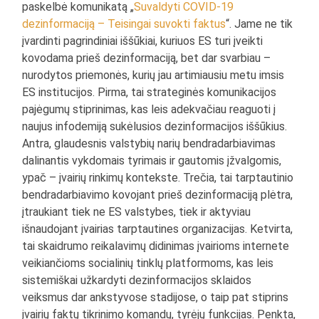
paskelbė komunikatą „
Suvaldyti COVID-19
dezinformaciją – Teisingai suvokti faktus
“. Jame ne tik
įvardinti pagrindiniai iššūkiai, kuriuos ES turi įveikti
kovodama prieš dezinformaciją, bet dar svarbiau –
nurodytos priemonės, kurių jau artimiausiu metu imsis
ES institucijos. Pirma, tai strateginės komunikacijos
pajėgumų stiprinimas, kas leis adekvačiau reaguoti į
naujus infodemiją sukėlusios dezinformacijos iššūkius.
Antra, glaudesnis valstybių narių bendradarbiavimas
dalinantis vykdomais tyrimais ir gautomis įžvalgomis,
ypač – įvairių rinkimų kontekste. Trečia, tai tarptautinio
bendradarbiavimo kovojant prieš dezinformaciją plėtra,
įtraukiant tiek ne ES valstybes, tiek ir aktyviau
išnaudojant įvairias tarptautines organizacijas. Ketvirta,
tai skaidrumo reikalavimų didinimas įvairioms internete
veikiančioms socialinių tinklų platformoms, kas leis
sistemiškai užkardyti dezinformacijos sklaidos
veiksmus dar ankstyvose stadijose, o taip pat stiprins
įvairių faktų tikrinimo komandų, tyrėjų funkcijas. Penkta,