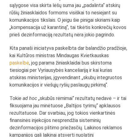
sąlygose visa skirta lėšų suma jau „padalinta“ atskirų
rūšių žiniasklaidos formoms visiškai to nesiejant su
komunikacijos tikslais. O jeigu šie pinigai skiriami kaip
„kompensacija už karantiną“, tai tikėtis konkrečių kovos
prieš dezinformaciją rezultatų nėra jokio pagrindo.
Kita panaši iniciatyva paskelbta dar balandžio pradžioje,
kai Kultūros ministras Mindaugas Kvietkauskas
paskelbė
, jog parama žiniasklaidai bus skirstoma
tiesiogiai per Vyriausybės kanceliariją ir kai kurias
atskiras ministerijas, įgyvendinant „skubų integruotos
komunikacijos ir viešųjų ryšių paslaugų pirkimą“.
Tokie
ad hoc
„skubūs rėmimai“ rezultatų nedavė – ir tai
fiksuojama jau minėtuose „Baltijos tyrimų“ apklausos
rezultatuose. Dar svarbiau, jog tokios vienkartinės
finansinės injekcijos nesprendžia sisteminių
dezinformacijos plitimo priežasčių. Laikinos reklamos
kampanijos gali laikinai atsverti nuolatinį