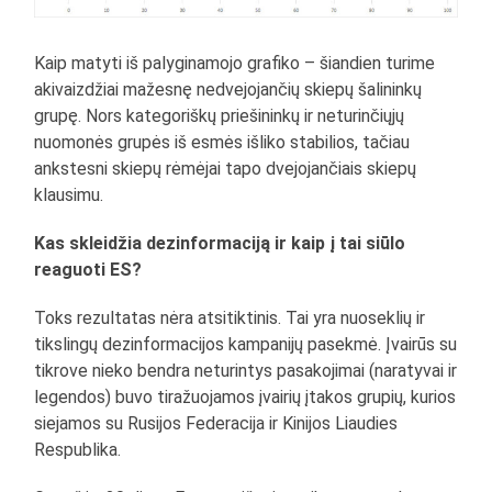
Kaip matyti iš palyginamojo grafiko – šiandien turime
akivaizdžiai mažesnę nedvejojančių skiepų šalininkų
grupę. Nors kategoriškų priešininkų ir neturinčiųjų
nuomonės grupės iš esmės išliko stabilios, tačiau
ankstesni skiepų rėmėjai tapo dvejojančiais skiepų
klausimu.
Kas skleidžia dezinformaciją ir kaip į tai siūlo
reaguoti ES?
Toks rezultatas nėra atsitiktinis. Tai yra nuoseklių ir
tikslingų dezinformacijos kampanijų pasekmė. Įvairūs su
tikrove nieko bendra neturintys pasakojimai (naratyvai ir
legendos) buvo tiražuojamos įvairių įtakos grupių, kurios
siejamos su Rusijos Federacija ir Kinijos Liaudies
Respublika.