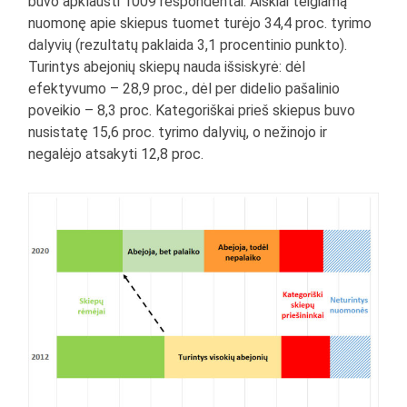
buvo apklausti 1009 respondentai. Aiškiai teigiamą
nuomonę apie skiepus tuomet turėjo 34,4 proc. tyrimo
dalyvių (rezultatų paklaida 3,1 procentinio punkto).
Turintys abejonių skiepų nauda išsiskyrė: dėl
efektyvumo – 28,9 proc., dėl per didelio pašalinio
poveikio – 8,3 proc. Kategoriškai prieš skiepus buvo
nusistatę 15,6 proc. tyrimo dalyvių, o nežinojo ir
negalėjo atsakyti 12,8 proc.