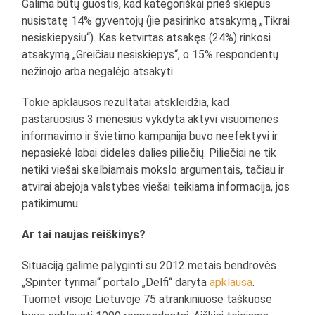
Galima būtų guostis, kad kategoriškai prieš skiepus
nusistatę 14% gyventojų (jie pasirinko atsakymą „Tikrai
nesiskiepysiu“). Kas ketvirtas atsakęs (24%) rinkosi
atsakymą „Greičiau nesiskiepys“, o 15% respondentų
nežinojo arba negalėjo atsakyti.
Tokie apklausos rezultatai atskleidžia, kad
pastaruosius 3 mėnesius vykdyta aktyvi visuomenės
informavimo ir švietimo kampanija buvo neefektyvi ir
nepasiekė labai didelės dalies piliečių. Piliečiai ne tik
netiki viešai skelbiamais mokslo argumentais, tačiau ir
atvirai abejoja valstybės viešai teikiama informacija, jos
patikimumu.
Ar tai naujas reiškinys?
Situaciją galime palyginti su 2012 metais bendrovės
„Spinter tyrimai“ portalo „Delfi“ daryta
apklausa
.
Tuomet visoje Lietuvoje 75 atrankiniuose taškuose