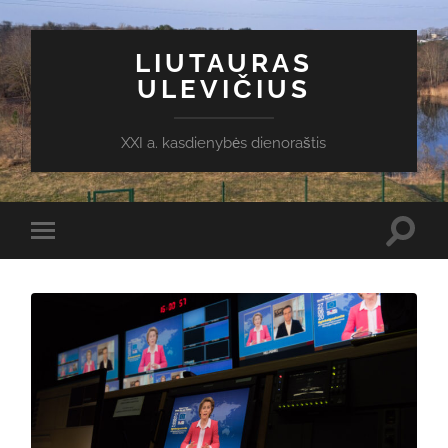
LIUTAURAS
ULEVIČIUS
XXI a. kasdienybės dienoraštis
Toggl
Toggle
search
mobile
field
menu