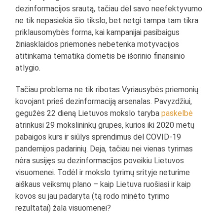
dezinformacijos srautą, tačiau dėl savo neefektyvumo
ne tik nepasiekia šio tikslo, bet netgi tampa tam tikra
priklausomybės forma, kai kampanijai pasibaigus
žiniasklaidos priemonės nebetenka motyvacijos
atitinkama tematika domėtis be išorinio finansinio
atlygio.
Tačiau problema ne tik ribotas Vyriausybės priemonių
kovojant prieš dezinformaciją arsenalas. Pavyzdžiui,
gegužės 22 dieną Lietuvos mokslo taryba
paskelbė
atrinkusi 29 mokslininkų grupes, kurios iki 2020 metų
pabaigos kurs ir siūlys sprendimus dėl COVID-19
pandemijos padarinių. Deja, tačiau nei vienas tyrimas
nėra susijęs su dezinformacijos poveikiu Lietuvos
visuomenei. Todėl ir mokslo tyrimų srityje neturime
aiškaus veiksmų plano – kaip Lietuva ruošiasi ir kaip
kovos su jau padaryta (tą rodo minėto tyrimo
rezultatai) žala visuomenei?