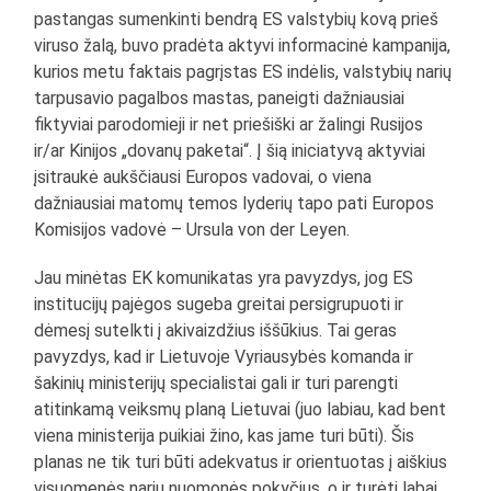
pastangas sumenkinti bendrą ES valstybių kovą prieš
viruso žalą, buvo pradėta aktyvi informacinė kampanija,
kurios metu faktais pagrįstas ES indėlis, valstybių narių
tarpusavio pagalbos mastas, paneigti dažniausiai
fiktyviai parodomieji ir net priešiški ar žalingi Rusijos
ir/ar Kinijos „dovanų paketai“. Į šią iniciatyvą aktyviai
įsitraukė aukščiausi Europos vadovai, o viena
dažniausiai matomų temos lyderių tapo pati Europos
Komisijos vadovė – Ursula von der Leyen.
Jau minėtas EK komunikatas yra pavyzdys, jog ES
institucijų pajėgos sugeba greitai persigrupuoti ir
dėmesį sutelkti į akivaizdžius iššūkius. Tai geras
pavyzdys, kad ir Lietuvoje Vyriausybės komanda ir
šakinių ministerijų specialistai gali ir turi parengti
atitinkamą veiksmų planą Lietuvai (juo labiau, kad bent
viena ministerija puikiai žino, kas jame turi būti). Šis
planas ne tik turi būti adekvatus ir orientuotas į aiškius
visuomenės narių nuomonės pokyčius, o ir turėti labai