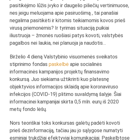
pasitikėjimo lūžis įvyko ir daugelio piliečių vertinimuose,
nes jeigu meluojama apie pasiruošimą , tai panašiai
negalima pasitikėti ir kitomis teikiamomis kovos prieš
virusą priemonėmis? Ir tyrimas situaciją puikiai
iliustruoja – žmonės ruošiasi patys kovoti, valstybės
pagalbos nei laukia, nei planuoja ja naudotis…
Birželio 4 dieną Valstybinio visuomenės sveikatos
stiprinimo fondas
paskelbė
apie socialinės
informacinės kampanijos projektų finansavimo
konkursą. Juo siekiama užtikrinti kuo platesnę
objektyvios informacijos sklaidą apie koronaviruso
infekcijos (COVID-19) plitimo suvaldymą šalyje. Šiai
informacinei kampanijai skirta 0,5 mln. eurų iš 2020
metų fondo lėšų.
Nors teoriškai toks konkursas galėtų padėti kovoti
prieš dezinformaciją, tačiau jau jo sąlygose numatyti
esminiai trukdžiai efektyviai komunikacijai. Paskelbtose