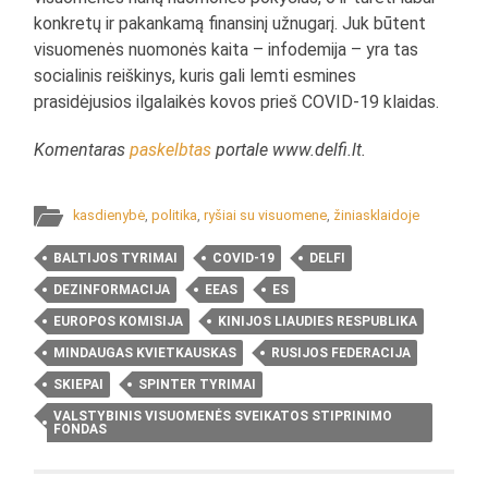
konkretų ir pakankamą finansinį užnugarį. Juk būtent
visuomenės nuomonės kaita – infodemija – yra tas
socialinis reiškinys, kuris gali lemti esmines
prasidėjusios ilgalaikės kovos prieš COVID-19 klaidas.
Komentaras
paskelbtas
portale www.delfi.lt.
kasdienybė
,
politika
,
ryšiai su visuomene
,
žiniasklaidoje
BALTIJOS TYRIMAI
COVID-19
DELFI
DEZINFORMACIJA
EEAS
ES
EUROPOS KOMISIJA
KINIJOS LIAUDIES RESPUBLIKA
MINDAUGAS KVIETKAUSKAS
RUSIJOS FEDERACIJA
SKIEPAI
SPINTER TYRIMAI
VALSTYBINIS VISUOMENĖS SVEIKATOS STIPRINIMO
FONDAS