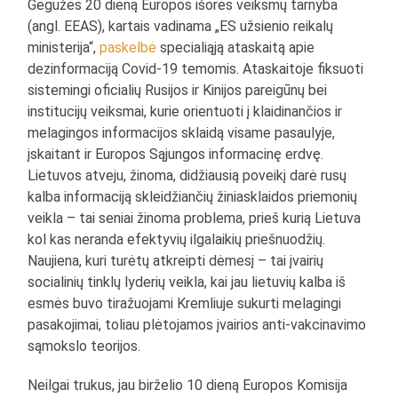
Gegužės 20 dieną Europos išorės veiksmų tarnyba
(angl. EEAS), kartais vadinama „ES užsienio reikalų
ministerija“,
paskelbė
specialiąją ataskaitą apie
dezinformaciją Covid-19 temomis. Ataskaitoje fiksuoti
sistemingi oficialių Rusijos ir Kinijos pareigūnų bei
institucijų veiksmai, kurie orientuoti į klaidinančios ir
melagingos informacijos sklaidą visame pasaulyje,
įskaitant ir Europos Sąjungos informacinę erdvę.
Lietuvos atveju, žinoma, didžiausią poveikį darė rusų
kalba informaciją skleidžiančių žiniasklaidos priemonių
veikla – tai seniai žinoma problema, prieš kurią Lietuva
kol kas neranda efektyvių ilgalaikių priešnuodžių.
Naujiena, kuri turėtų atkreipti dėmesį – tai įvairių
socialinių tinklų lyderių veikla, kai jau lietuvių kalba iš
esmės buvo tiražuojami Kremliuje sukurti melagingi
pasakojimai, toliau plėtojamos įvairios anti-vakcinavimo
sąmokslo teorijos.
Neilgai trukus, jau birželio 10 dieną Europos Komisija