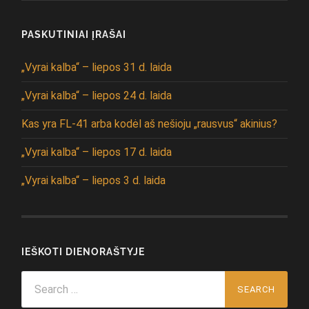
PASKUTINIAI ĮRAŠAI
„Vyrai kalba“ – liepos 31 d. laida
„Vyrai kalba“ – liepos 24 d. laida
Kas yra FL-41 arba kodėl aš nešioju „rausvus“ akinius?
„Vyrai kalba“ – liepos 17 d. laida
„Vyrai kalba“ – liepos 3 d. laida
IEŠKOTI DIENORAŠTYJE
Search
for: