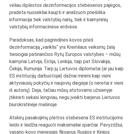
vėliau išplėstos dezinformacijos stebėsenos pajėgos,
pradėta nuosekliai kaupti ir analizuoti priešiška
informacija tiek valstybių narių, tiek ir kaimyninių
valstybių informacinėse erdvėse.
Paradoksas, kad pagrindinės kovos prieš
dezinformaciją „variklis“ yra Kremliaus veiksmų žalą
tiesiogiai patiriančios Rytų Europos valstybės – mūsų
kaimynai Latvija, Estija, Lenkija, taip pat Slovakija,
Čekija, Rumunija. Tarp jų Lietuvos diplomatai (ar jau kaip
ES institucijų darbuotojai) dažnai minimi kaip vieni
aktyviausių pokyčių ir naujovių diegėjai (o neretai ir vieni
iš autorių). Deja, tačiau mūsų atstovams užsienyje
įtikinėti sekasi lengviau, negu įveikti barjerus Lietuvos
biurokratinėje mašinoje.
Atskirų pasakojimų plėtros stebėsena ES institucijoms
leido ir leidžia reaguoti maksimaliai sparčiai. Pavyzdžiui,
vasario-kovo mėnesiais fiksavus Rusijos ir Kinijos