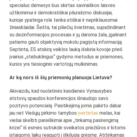
specialus dėmesys bus skirtas saviraiškos laisvės
užtikrinimui ir demokratiškai pliuralizmo diskusijai,
kurioje ypatinga rolė tenka etiškai ir nepriklausomai
žiniasklaidai. Šešta, tai piliečių švietimas, supažindinant
su dezinformacijos procesais ir jų daroma žala, įgalinant
patiems gauti objektyvią mokslu pagrįstą informaciją.
Septinta, ES atskirą veiklos lauką išskiria kovoje prieš
įvairius „stebuklingus“ gydymo metodus ar priemones,
kurios yra tiesioginis vartotojų mulkinimas.
Ar ką nors iš šių priemonių planuoja Lietuva?
Akivaizdu, kad nuolatinės kasdienės Vyriausybės
atstovų spaudos konferencijos išnaudojo savo
pozityvo potencialą. Pasitikėjimą jomis pakirto dabar
jau net Viešųjų pirkimo tarnybos
įvertintas
melas, kai
viešai skelbti pareiškimai apie „tinkamą pasirengimą
krizei“ iš esmės sutrukdė sveikatos priežiūros ir kitoms
įstaigoms laiku reaguoti į iškilusią grėsmę. Atitinkamas