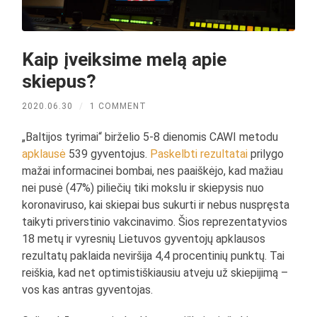
Kaip įveiksime melą apie
skiepus?
2020.06.30
/
1 COMMENT
„Baltijos tyrimai“ birželio 5-8 dienomis CAWI metodu
apklausė
539 gyventojus.
Paskelbti rezultatai
prilygo
mažai informacinei bombai, nes paaiškėjo, kad mažiau
nei pusė (47%) piliečių tiki mokslu ir skiepysis nuo
koronaviruso, kai skiepai bus sukurti ir nebus nuspręsta
taikyti priverstinio vakcinavimo. Šios reprezentatyvios
18 metų ir vyresnių Lietuvos gyventojų apklausos
rezultatų paklaida neviršija 4,4 procentinių punktų. Tai
reiškia, kad net optimistiškiausiu atveju už skiepijimą –
vos kas antras gyventojas.