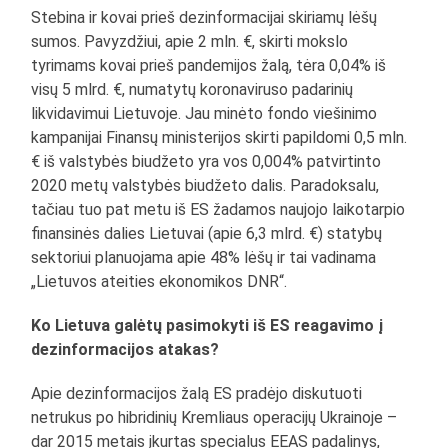
Stebina ir kovai prieš dezinformacijai skiriamų lėšų
sumos. Pavyzdžiui, apie 2 mln. €, skirti mokslo
tyrimams kovai prieš pandemijos žalą, tėra 0,04% iš
visų 5 mlrd. €, numatytų koronaviruso padarinių
likvidavimui Lietuvoje. Jau minėto fondo viešinimo
kampanijai Finansų ministerijos skirti papildomi 0,5 mln.
€ iš valstybės biudžeto yra vos 0,004% patvirtinto
2020 metų valstybės biudžeto dalis. Paradoksalu,
tačiau tuo pat metu iš ES žadamos naujojo laikotarpio
finansinės dalies Lietuvai (apie 6,3 mlrd. €) statybų
sektoriui planuojama apie 48% lėšų ir tai vadinama
„Lietuvos ateities ekonomikos DNR“.
Ko Lietuva galėtų pasimokyti iš ES reagavimo į
dezinformacijos atakas?
Apie dezinformacijos žalą ES pradėjo diskutuoti
netrukus po hibridinių Kremliaus operacijų Ukrainoje –
dar 2015 metais įkurtas specialus EEAS padalinys,