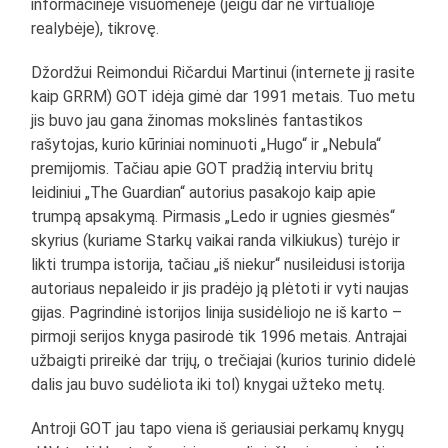
informacinėje visuomenėje (jeigu dar ne virtualioje
realybėje), tikrovę.
Džordžui Reimondui Ričardui Martinui (internete jį rasite
kaip GRRM) GOT idėja gimė dar 1991 metais. Tuo metu
jis buvo jau gana žinomas mokslinės fantastikos
rašytojas, kurio kūriniai nominuoti „Hugo“ ir „Nebula“
premijomis. Tačiau apie GOT pradžią interviu britų
leidiniui „The Guardian“ autorius pasakojo kaip apie
trumpą apsakymą. Pirmasis „Ledo ir ugnies giesmės“
skyrius (kuriame Starkų vaikai randa vilkiukus) turėjo ir
likti trumpa istorija, tačiau „iš niekur“ nusileidusi istorija
autoriaus nepaleido ir jis pradėjo ją plėtoti ir vyti naujas
gijas. Pagrindinė istorijos linija susidėliojo ne iš karto –
pirmoji serijos knyga pasirodė tik 1996 metais. Antrajai
užbaigti prireikė dar trijų, o trečiajai (kurios turinio didelė
dalis jau buvo sudėliota iki tol) knygai užteko metų.
Antroji GOT jau tapo viena iš geriausiai perkamų knygų