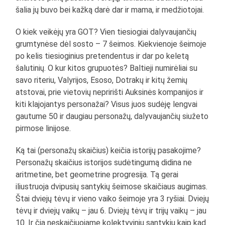
šalia jų buvo bei kažką darė dar ir mama, ir medžiotojai.
O kiek veikėjų yra GOT? Vien tiesiogiai dalyvaujančių
grumtynėse dėl sosto – 7 šeimos. Kiekvienoje šeimoje
po kelis tiesioginius pretendentus ir dar po keletą
šalutinių. O kur kitos grupuotės? Baltieji numirėliai su
savo riteriu, Valyrijos, Esoso, Dotrakų ir kitų žemių
atstovai, prie vietovių nepririšti Auksinės kompanijos ir
kiti klajojantys personažai? Visus juos sudėję lengvai
gautume 50 ir daugiau personažų, dalyvaujančių siužeto
pirmose linijose.
Ką tai (personažų skaičius) keičia istorijų pasakojime?
Personažų skaičius istorijos sudėtingumą didina ne
aritmetine, bet geometrine progresija. Tą gerai
iliustruoja dvipusių santykių šeimose skaičiaus augimas.
Štai dviejų tėvų ir vieno vaiko šeimoje yra 3 ryšiai. Dviejų
tėvų ir dviejų vaikų – jau 6. Dviejų tėvų ir trijų vaikų – jau
10. Ir čia neskaičiuojame kolektyvinių santykių kaip kad