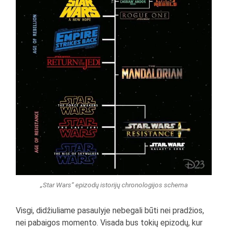
„Star Wars“ epizodų istorijų chronologijos schema
Visgi, didžiuliame pasaulyje nebegali būti nei pradžios,
nei pabaigos momento. Visada bus tokių epizodų, kur