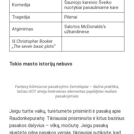
Šauniojo kareivio Šveiko
Komedija
nuotykiai pasauliniame kare
Tragedija
Pilėnai
Salotos McDonalds‘s
Atgimimas
užkandinėse
Iš Christopher Booker
„The seven basic plots“
Tokio masto istorijų nebuvo
Fantasy kūriniuose pasakojimo žemėlapiai – dažna praktika,
tačiau GOT atveju kiekvienas elementas papildytas realiais
pasakojimais
Jeigu turite vaikų, turėtumėte prisiminti ir pasaką apie
Raudonkepuraitę. Tikriausiai prisiminsite ir kitus bazinius
pasakos dalyvius – vilką, močiutę. Jeigu pasaką
skaitėte pilną pasakos versiją, tikriausiai sutiksite, kad