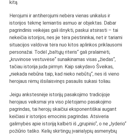
kitą.
Herojumi ir antiherojumi nebėra vienas unikalus ir
istorijos tėkmę lemiantis asmuo ar objektas. Dabar
pagrindinis veikėjas gali išnykti, paskui atsirasti – tai
nekeičia istorijos, nes jie tėra pėstininkai, net ir tariami
situacijos valdovai tėra nuo kitos aplinkos priklausomi
personažai. Todėl „baltųjų riteris“ gali pralaimėti,
„kruvinose vestuvėse“ sunaikinamas visas „žiedas“,
tačiau istorija juda pirmyn. Kaip sakydavo Šveikas,
„niekada nebūna taip, kad nieko nebūtų“, nes iš vieno
herojaus rėmų išsilaisvinęs pasaulis sukasi toliau.
Jeigu ankstesnėje istorijų pasakojimo tradicijoje
herojaus veiksmai yra viso plėtojamo pasakojimo
pagrindas, tai herojų skaičiui eksponentiškai augant
keičiasi ir istorijos emocinis pagrindas. Atsiveria
galimybės apie istoriją kalbėti iš „grupinio“, o ne „lyderio“
požiūrio taško. Kelių skirtingų įvairialypių asmenybių