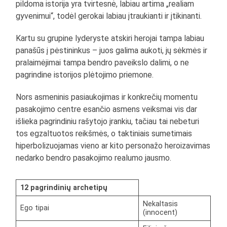
pildoma istorija yra tvirtesnė, labiau artima „realiam
gyvenimui“, todėl gerokai labiau įtraukianti ir įtikinanti.
Kartu su grupine lyderyste atskiri herojai tampa labiau
panašūs į pėstininkus – juos galima aukoti, jų sėkmės ir
pralaimėjimai tampa bendro paveikslo dalimi, o ne
pagrindine istorijos plėtojimo priemone.
Nors asmeninis pasiaukojimas ir konkrečių momentu
pasakojimo centre esančio asmens veiksmai vis dar
išlieka pagrindiniu rašytojo įrankiu, tačiau tai nebeturi
tos egzaltuotos reikšmės, o taktiniais sumetimais
hiperbolizuojamas vieno ar kito personažo heroizavimas
nedarko bendro pasakojimo realumo jausmo.
12 pagrindinių archetipų
Nekaltasis
Ego tipai
(innocent)