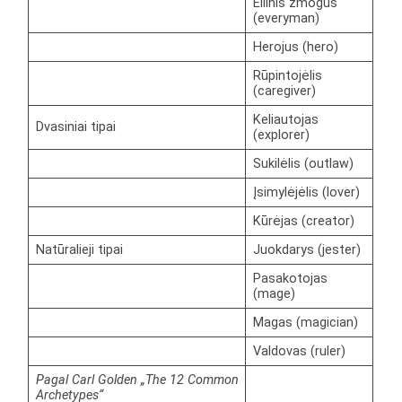
Eilinis žmogus
(everyman)
Herojus (hero)
Rūpintojėlis
(caregiver)
Keliautojas
Dvasiniai tipai
(explorer)
Sukilėlis (outlaw)
Įsimylėjėlis (lover)
Kūrėjas (creator)
Natūralieji tipai
Juokdarys (jester)
Pasakotojas
(mage)
Magas (magician)
Valdovas (ruler)
Pagal Carl Golden „The 12 Common
Archetypes“