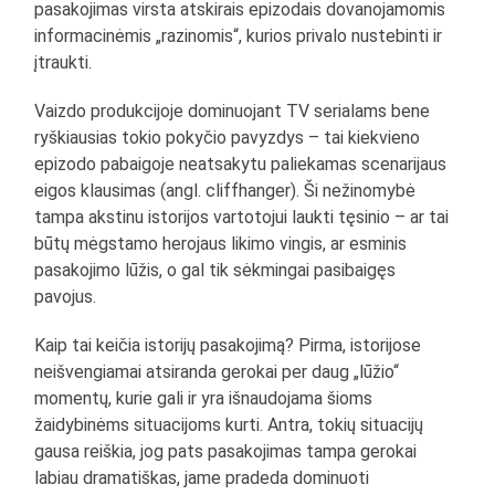
pasakojimas virsta atskirais epizodais dovanojamomis
informacinėmis „razinomis“, kurios privalo nustebinti ir
įtraukti.
Vaizdo produkcijoje dominuojant TV serialams bene
ryškiausias tokio pokyčio pavyzdys – tai kiekvieno
epizodo pabaigoje neatsakytu paliekamas scenarijaus
eigos klausimas (angl. cliffhanger). Ši nežinomybė
tampa akstinu istorijos vartotojui laukti tęsinio – ar tai
būtų mėgstamo herojaus likimo vingis, ar esminis
pasakojimo lūžis, o gal tik sėkmingai pasibaigęs
pavojus.
Kaip tai keičia istorijų pasakojimą? Pirma, istorijose
neišvengiamai atsiranda gerokai per daug „lūžio“
momentų, kurie gali ir yra išnaudojama šioms
žaidybinėms situacijoms kurti. Antra, tokių situacijų
gausa reiškia, jog pats pasakojimas tampa gerokai
labiau dramatiškas, jame pradeda dominuoti