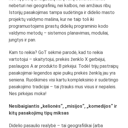
nebeturi nei geografinių, nei kalbos, nei amžiaus ribų.
Istorijų pasakojimas tampa sudėtinga ir didelio masto
projektų valdymo mašina, kur ne taip toli iki
programuotojams įprastų didelių programinio kodo
valdymo metodų – sistemos planavimas, moduliai,
jungtys ir pan.
Kam to reikia? GoT sėkmė parodė, kad to reikia
vartotojui – skaitytojui, prekės ženklo X gerbėjui,
paslaugos A ar produkto B pirkėjui. Todėl trijų pastraipų
pasakojimai-legendos apie puikų prekės ženklą jau yra
seniena. Ruoškimės visi kartu kompleksinio ir sudėtingo
pasakojimo tradicijai – tai įtrauks mus visus ir nepaleis.
Nes pirkėjas moka!
Nesibaigiantis „kelionės“, „misijos“, „komedijos“ ir
kitų pasakojimų tipų miksas
Didelio pasaulio realybė – tai geografiškai (arba