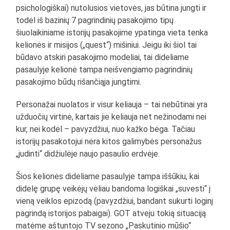
psichologiškai) nutolusios vietovės, jas būtina jungti ir
todėl iš bazinių 7 pagrindinių pasakojimo tipų
šiuolaikiniame istorijų pasakojime ypatinga vieta tenka
kelionės ir misijos („quest“) mišiniui. Jeigu iki šiol tai
būdavo atskiri pasakojimo modeliai, tai dideliame
pasaulyje kelionė tampa neišvengiamo pagrindinių
pasakojimo būdų rišančiąja jungtimi.
Personažai nuolatos ir visur keliauja – tai nebūtinai yra
užduočių virtinė, kartais jie keliauja net nežinodami nei
kur, nei kodėl – pavyzdžiui, nuo kažko bėga. Tačiau
istorijų pasakotojui nėra kitos galimybės personažus
„judinti“ didžiulėje naujo pasaulio erdvėje.
Šios kelionės dideliame pasaulyje tampa iššūkiu, kai
didelę grupę veikėjų vėliau bandoma logiškai „suvesti“ į
vieną veiklos epizodą (pavyzdžiui, bandant sukurti loginį
pagrindą istorijos pabaigai). GOT atveju tokią situaciją
matėme aštuntojo TV sezono „Paskutinio mūšio“