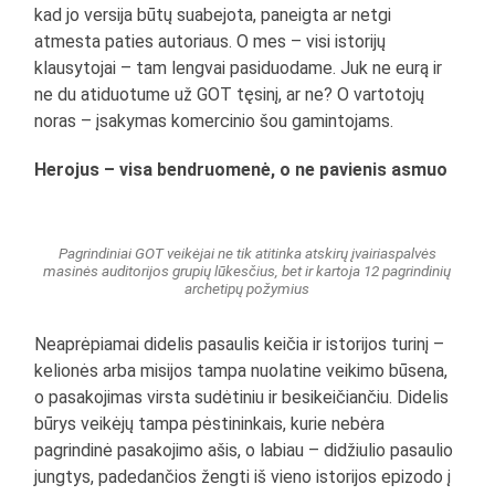
kad jo versija būtų suabejota, paneigta ar netgi
atmesta paties autoriaus. O mes – visi istorijų
klausytojai – tam lengvai pasiduodame. Juk ne eurą ir
ne du atiduotume už GOT tęsinį, ar ne? O vartotojų
noras – įsakymas komercinio šou gamintojams.
Herojus – visa bendruomenė, o ne pavienis asmuo
Pagrindiniai GOT veikėjai ne tik atitinka atskirų įvairiaspalvės
masinės auditorijos grupių lūkesčius, bet ir kartoja 12 pagrindinių
archetipų požymius
Neaprėpiamai didelis pasaulis keičia ir istorijos turinį –
kelionės arba misijos tampa nuolatine veikimo būsena,
o pasakojimas virsta sudėtiniu ir besikeičiančiu. Didelis
būrys veikėjų tampa pėstininkais, kurie nebėra
pagrindinė pasakojimo ašis, o labiau – didžiulio pasaulio
jungtys, padedančios žengti iš vieno istorijos epizodo į