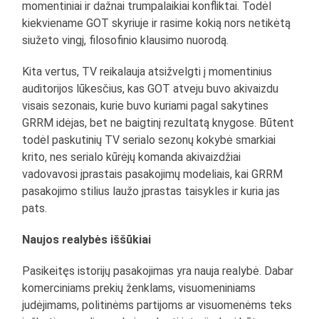
momentiniai ir dažnai trumpalaikiai konfliktai. Todėl
kiekviename GOT skyriuje ir rasime kokią nors netikėtą
siužeto vingį, filosofinio klausimo nuorodą.
Kita vertus, TV reikalauja atsižvelgti į momentinius
auditorijos lūkesčius, kas GOT atveju buvo akivaizdu
visais sezonais, kurie buvo kuriami pagal sakytines
GRRM idėjas, bet ne baigtinį rezultatą knygose. Būtent
todėl paskutinių TV serialo sezonų kokybė smarkiai
krito, nes serialo kūrėjų komanda akivaizdžiai
vadovavosi įprastais pasakojimų modeliais, kai GRRM
pasakojimo stilius laužo įprastas taisykles ir kuria jas
pats.
Naujos realybės iššūkiai
Pasikeitęs istorijų pasakojimas yra nauja realybė. Dabar
komerciniams prekių ženklams, visuomeniniams
judėjimams, politinėms partijoms ar visuomenėms teks