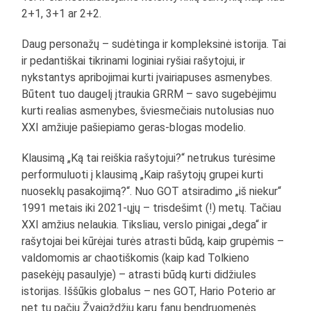
2+1, 3+1 ar 2+2.
Daug personažų – sudėtinga ir kompleksinė istorija. Tai
ir pedantiškai tikrinami loginiai ryšiai rašytojui, ir
nykstantys apribojimai kurti įvairiapuses asmenybes.
Būtent tuo daugelį įtraukia GRRM – savo sugebėjimu
kurti realias asmenybes, šviesmečiais nutolusias nuo
XXI amžiuje pašiepiamo geras-blogas modelio.
Klausimą „Ką tai reiškia rašytojui?“ netrukus turėsime
performuluoti į klausimą „Kaip rašytojų grupei kurti
nuoseklų pasakojimą?“. Nuo GOT atsiradimo „iš niekur“
1991 metais iki 2021-ųjų – trisdešimt (!) metų. Tačiau
XXI amžius nelaukia. Tiksliau, verslo pinigai „dega“ ir
rašytojai bei kūrėjai turės atrasti būdą, kaip grupėmis –
valdomomis ar chaotiškomis (kaip kad Tolkieno
pasekėjų pasaulyje) – atrasti būdą kurti didžiules
istorijas. Iššūkis globalus – nes GOT, Hario Poterio ar
net tų pačių Žvaigždžių karų fanų bendruomenės