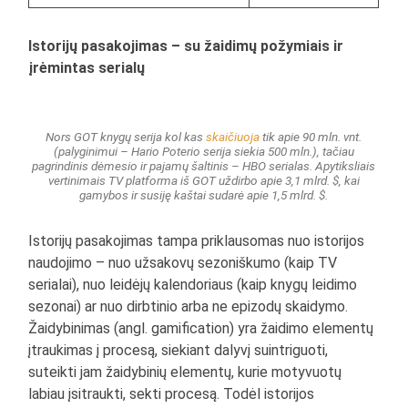
Istorijų pasakojimas – su žaidimų požymiais ir
įrėmintas serialų
Nors GOT knygų serija kol kas
skaičiuoja
tik apie 90 mln. vnt.
(palyginimui – Hario Poterio serija siekia 500 mln.), tačiau
pagrindinis dėmesio ir pajamų šaltinis – HBO serialas. Apytiksliais
vertinimais TV platforma iš GOT uždirbo apie 3,1 mlrd. $, kai
gamybos ir susiję kaštai sudarė apie 1,5 mlrd. $.
Istorijų pasakojimas tampa priklausomas nuo istorijos
naudojimo – nuo užsakovų sezoniškumo (kaip TV
serialai), nuo leidėjų kalendoriaus (kaip knygų leidimo
sezonai) ar nuo dirbtinio arba ne epizodų skaidymo.
Žaidybinimas (angl. gamification) yra žaidimo elementų
įtraukimas į procesą, siekiant dalyvį suintriguoti,
suteikti jam žaidybinių elementų, kurie motyvuotų
labiau įsitraukti, sekti procesą. Todėl istorijos