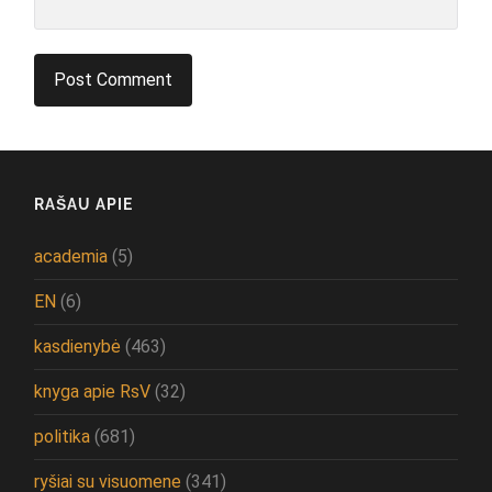
RAŠAU APIE
academia
(5)
EN
(6)
kasdienybė
(463)
knyga apie RsV
(32)
politika
(681)
ryšiai su visuomene
(341)