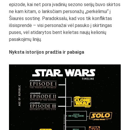
epizode, kai net pora įvadinių sezono serijų buvo skirtos
ne kam kitam, o lanksčiam personažų „perkėlimui“ į
Šiaurės sostinę. Paradoksalu, kad vos tik konfliktas
išsisprendė – visi personažai vėl pasuko į skirtingas
puses, vėl atidarytos bent keletas naujų kelionių
pasakojimų linijų.
Nyksta istorijos pradžia ir pabaiga