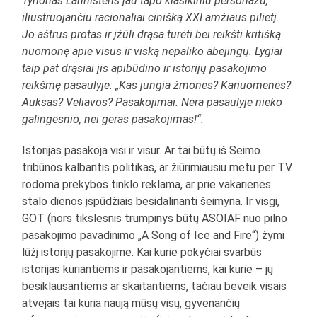
Tyrionas Lannisteris jau tapo klasikiniu personažu,
iliustruojančiu racionaliai cinišką XXI amžiaus pilietį.
Jo aštrus protas ir įžūli drąsa turėti bei reikšti kritišką
nuomonę apie visus ir viską nepaliko abejingų. Lygiai
taip pat drąsiai jis apibūdino ir istorijų pasakojimo
reikšmę pasaulyje: „Kas jungia žmones? Kariuomenės?
Auksas? Vėliavos? Pasakojimai. Nėra pasaulyje nieko
galingesnio, nei geras pasakojimas!“.
Istorijas pasakoja visi ir visur. Ar tai būtų iš Seimo
tribūnos kalbantis politikas, ar žiūrimiausiu metu per TV
rodoma prekybos tinklo reklama, ar prie vakarienės
stalo dienos įspūdžiais besidalinanti šeimyna. Ir visgi,
GOT (nors tikslesnis trumpinys būtų ASOIAF nuo pilno
pasakojimo pavadinimo „A Song of Ice and Fire“) žymi
lūžį istorijų pasakojime. Kai kurie pokyčiai svarbūs
istorijas kuriantiems ir pasakojantiems, kai kurie – jų
besiklausantiems ar skaitantiems, tačiau beveik visais
atvejais tai kuria naują mūsų visų, gyvenančių