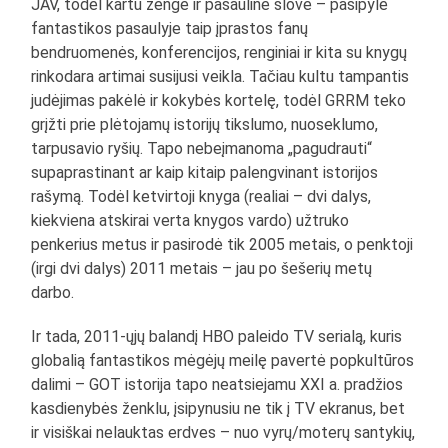
JAV, todėl kartu žengė ir pasaulinė šlovė – pasipylė
fantastikos pasaulyje taip įprastos fanų
bendruomenės, konferencijos, renginiai ir kita su knygų
rinkodara artimai susijusi veikla. Tačiau kultu tampantis
judėjimas pakėlė ir kokybės kortelę, todėl GRRM teko
grįžti prie plėtojamų istorijų tikslumo, nuoseklumo,
tarpusavio ryšių. Tapo nebeįmanoma „pagudrauti“
supaprastinant ar kaip kitaip palengvinant istorijos
rašymą. Todėl ketvirtoji knyga (realiai – dvi dalys,
kiekviena atskirai verta knygos vardo) užtruko
penkerius metus ir pasirodė tik 2005 metais, o penktoji
(irgi dvi dalys) 2011 metais – jau po šešerių metų
darbo.
Ir tada, 2011-ųjų balandį HBO paleido TV serialą, kuris
globalią fantastikos mėgėjų meilę pavertė popkultūros
dalimi – GOT istorija tapo neatsiejamu XXI a. pradžios
kasdienybės ženklu, įsipynusiu ne tik į TV ekranus, bet
ir visiškai nelauktas erdves – nuo vyrų/moterų santykių,