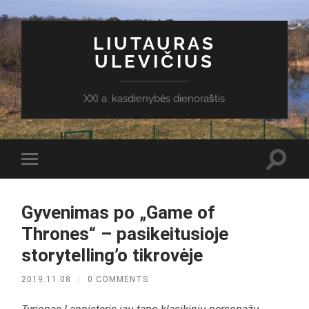
LIUTAURAS
ULEVIČIUS
XXI a. kasdienybės dienoraštis
Toggl
Toggle
search
mobile
field
menu
Gyvenimas po „Game of
Thrones“ – pasikeitusioje
storytelling’o tikrovėje
2019.11.08
/
0 COMMENTS