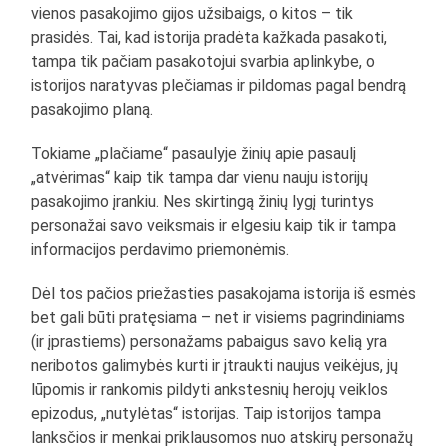
vienos pasakojimo gijos užsibaigs, o kitos – tik
prasidės. Tai, kad istorija pradėta kažkada pasakoti,
tampa tik pačiam pasakotojui svarbia aplinkybe, o
istorijos naratyvas plečiamas ir pildomas pagal bendrą
pasakojimo planą.
Tokiame „plačiame“ pasaulyje žinių apie pasaulį
„atvėrimas“ kaip tik tampa dar vienu nauju istorijų
pasakojimo įrankiu. Nes skirtingą žinių lygį turintys
personažai savo veiksmais ir elgesiu kaip tik ir tampa
informacijos perdavimo priemonėmis.
Dėl tos pačios priežasties pasakojama istorija iš esmės
bet gali būti pratęsiama – net ir visiems pagrindiniams
(ir įprastiems) personažams pabaigus savo kelią yra
neribotos galimybės kurti ir įtraukti naujus veikėjus, jų
lūpomis ir rankomis pildyti ankstesnių herojų veiklos
epizodus, „nutylėtas“ istorijas. Taip istorijos tampa
lanksčios ir menkai priklausomos nuo atskirų personažų