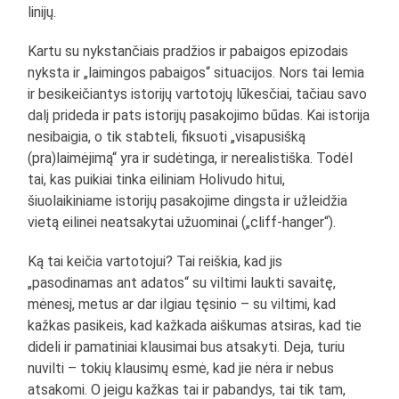
linijų.
Kartu su nykstančiais pradžios ir pabaigos epizodais
nyksta ir „laimingos pabaigos“ situacijos. Nors tai lemia
ir besikeičiantys istorijų vartotojų lūkesčiai, tačiau savo
dalį prideda ir pats istorijų pasakojimo būdas. Kai istorija
nesibaigia, o tik stabteli, fiksuoti „visapusišką
(pra)laimėjimą“ yra ir sudėtinga, ir nerealistiška. Todėl
tai, kas puikiai tinka eiliniam Holivudo hitui,
šiuolaikiniame istorijų pasakojime dingsta ir užleidžia
vietą eilinei neatsakytai užuominai („cliff-hanger“).
Ką tai keičia vartotojui? Tai reiškia, kad jis
„pasodinamas ant adatos“ su viltimi laukti savaitę,
mėnesį, metus ar dar ilgiau tęsinio – su viltimi, kad
kažkas pasikeis, kad kažkada aiškumas atsiras, kad tie
dideli ir pamatiniai klausimai bus atsakyti. Deja, turiu
nuvilti – tokių klausimų esmė, kad jie nėra ir nebus
atsakomi. O jeigu kažkas tai ir pabandys, tai tik tam,