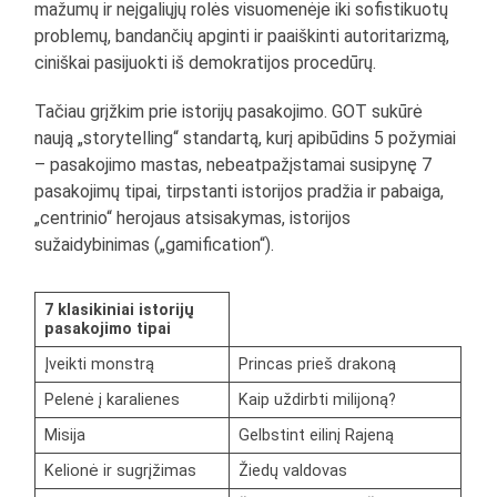
mažumų ir neįgaliųjų rolės visuomenėje iki sofistikuotų
problemų, bandančių apginti ir paaiškinti autoritarizmą,
ciniškai pasijuokti iš demokratijos procedūrų.
Tačiau grįžkim prie istorijų pasakojimo. GOT sukūrė
naują „storytelling“ standartą, kurį apibūdins 5 požymiai
– pasakojimo mastas, nebeatpažįstamai susipynę 7
pasakojimų tipai, tirpstanti istorijos pradžia ir pabaiga,
„centrinio“ herojaus atsisakymas, istorijos
sužaidybinimas („gamification“).
7 klasikiniai istorijų
pasakojimo tipai
Įveikti monstrą
Princas prieš drakoną
Pelenė į karalienes
Kaip uždirbti milijoną?
Misija
Gelbstint eilinį Rajeną
Kelionė ir sugrįžimas
Žiedų valdovas