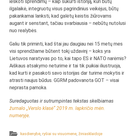
ieškoti sprendimų – kaip sukurti istoriją, kuri būtų
ilgalaikė, integruotų visus pagrindinius veikėjus, būtų
pakankamai lanksti, kad galėtų keistis žiūrovams
augant ir senstant, tačiau svarbiausia – nebūtų nutolusi
nuo realybės.
Galiu tik priminti, kad štai jau daugiau nei 15 metų mes
visi sprendžiame būtent tokį uždavinį – koks yra
Lietuvos naratyvas po to, kai tapo ES ir NATO narėmis?
Aiškaus atsakymo neturime ir tai tik puikiai iliustruoja,
kad kurti ir pasakoti savo istorijas dar turime mokytis ir
atrasti naujus būdus. GGRM padovanota GOT – visai
neprasta pamoka.
Suredaguotas ir sutrumpintas tekstas skelbiamas
žurnalo „Verslo klasė“ 2019 m. lapkričio mėn.
numeryje
.
kasdienybė
,
ryšiai su visuomene
,
žiniasklaidoje