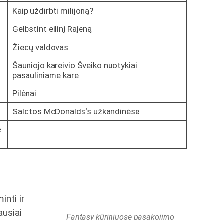
Kaip uždirbti milijoną?
Gelbstint eilinį Rajeną
Žiedų valdovas
Šauniojo kareivio Šveiko nuotykiai
pasauliniame kare
Pilėnai
Salotos McDonalds‘s užkandinėse
c
inti ir
ausiai
Fantasy kūriniuose pasakojimo