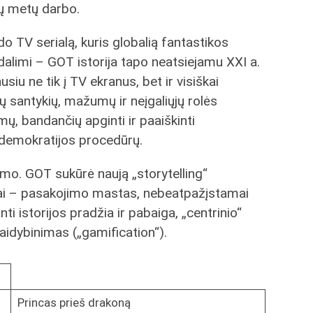
ių metų darbo.
o TV serialą, kuris globalią fantastikos
alimi – GOT istorija tapo neatsiejamu XXI a.
siu ne tik į TV ekranus, bet ir visiškai
 santykių, mažumų ir neįgaliųjų rolės
ų, bandančių apginti ir paaiškinti
š demokratijos procedūrų.
jimo. GOT sukūrė naują „storytelling“
iai – pasakojimo mastas, nebeatpažįstamai
ti istorijos pradžia ir pabaiga, „centrinio“
aidybinimas („gamification“).
Princas prieš drakoną