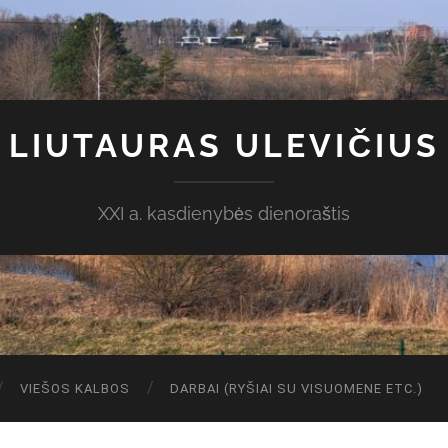
LIUTAURAS ULEVIČIUS
XXI a. kasdienybės dienoraštis
VIEŠOS KALBOS
DARBAI (RYŠIAI SU VISUOMENE ETC.)