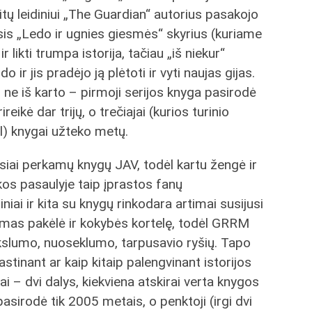
itų leidiniui „The Guardian“ autorius pasakojo
is „Ledo ir ugnies giesmės“ skyrius (kuriame
r likti trumpa istorija, tačiau „iš niekur“
o ir jis pradėjo ją plėtoti ir vyti naujas gijas.
jo ne iš karto – pirmoji serijos knyga pasirodė
reikė dar trijų, o trečiajai (kurios turinio
ol) knygai užteko metų.
usiai perkamų knygų JAV, todėl kartu žengė ir
kos pasaulyje taip įprastos fanų
ai ir kita su knygų rinkodara artimai susijusi
jimas pakėlė ir kokybės kortelę, todėl GRRM
tikslumo, nuoseklumo, tarpusavio ryšių. Tapo
inant ar kaip kitaip palengvinant istorijos
ai – dvi dalys, kiekviena atskirai verta knygos
asirodė tik 2005 metais, o penktoji (irgi dvi