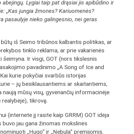
bejingų. Lygiai taip pat drąsiai jis apibūdino ir
yje: „Kas jungia žmones? Kariuomenės?
 pasaulyje nieko galingesnio, nei geras
ai būtų iš Seimo tribūnos kalbantis politikas, ar
ekybos tinklo reklama, ar prie vakarienės
i šeimyna. Ir visgi, GOT (nors tikslesnis
asakojimo pavadinimo „A Song of Ice and
 Kai kurie pokyčiai svarbūs istorijas
kurie – jų besiklausantiems ar skaitantiems,
ria naują mūsų visų, gyvenančių informacinėje
 realybėje), tikrovę.
ui (internete jį rasite kaip GRRM) GOT idėja
s buvo jau gana žinomas mokslinės
ai nominuoti „Hugo“ ir „Nebula“ premijomis.