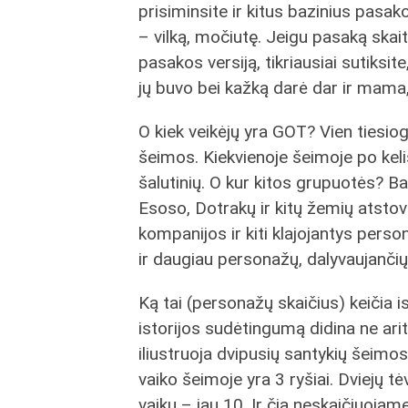
prisiminsite ir kitus bazinius pasak
– vilką, močiutę. Jeigu pasaką skait
pasakos versiją, tikriausiai sutiksite
jų buvo bei kažką darė dar ir mama,
O kiek veikėjų yra GOT? Vien tiesio
šeimos. Kiekvienoje šeimoje po keli
šalutinių. O kur kitos grupuotės? Balt
Esoso, Dotrakų ir kitų žemių atstova
kompanijos ir kiti klajojantys pers
ir daugiau personažų, dalyvaujančių
Ką tai (personažų skaičius) keičia 
istorijos sudėtingumą didina ne ari
iliustruoja dvipusių santykių šeimos
vaiko šeimoje yra 3 ryšiai. Dviejų tėvų
vaikų – jau 10. Ir čia neskaičiuojam