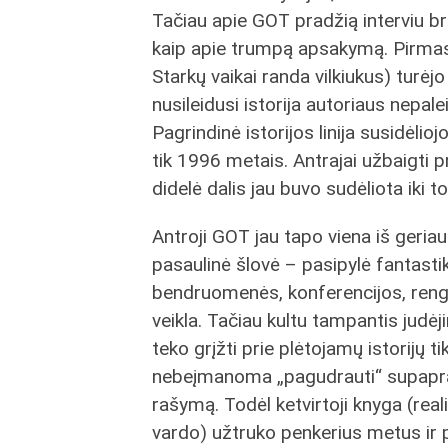
Tačiau apie GOT pradžią interviu br
kaip apie trumpą apsakymą. Pirmas
Starkų vaikai randa vilkiukus) turėjo i
nusileidusi istorija autoriaus nepaleid
Pagrindinė istorijos linija susidėlio
tik 1996 metais. Antrajai užbaigti pri
didelė dalis jau buvo sudėliota iki t
Antroji GOT jau tapo viena iš geria
pasaulinė šlovė – pasipylė fantasti
bendruomenės, konferencijos, rengini
veikla. Tačiau kultu tampantis judė
teko grįžti prie plėtojamų istorijų 
nebeįmanoma „pagudrauti“ supaprast
rašymą. Todėl ketvirtoji knyga (reali
vardo) užtruko penkerius metus ir p