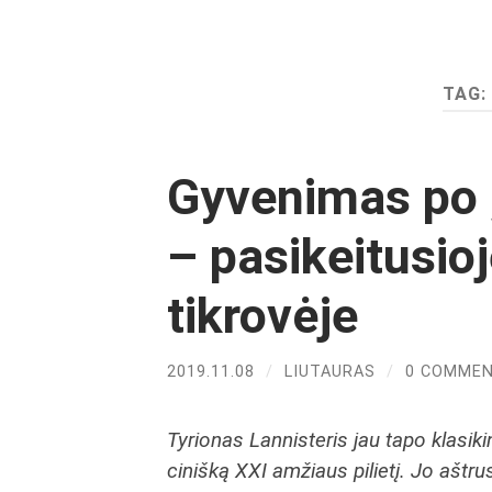
TAG:
Gyvenimas po 
– pasikeitusioj
tikrovėje
2019.11.08
/
LIUTAURAS
/
0 COMME
Tyrionas Lannisteris jau tapo klasiki
cinišką XXI amžiaus pilietį. Jo aštrus 