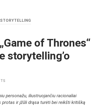
STORYTELLING
„Game of Thrones“
e storytelling’o
NTS
niu personažu, iliustruojančiu racionaliai
protas ir įžūli drąsa turėti bei reikšti kritišką