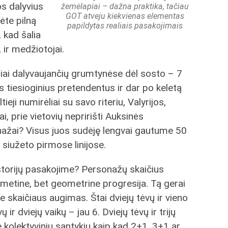
os dalyvius
žemėlapiai – dažna praktika, tačiau
GOT atveju kiekvienas elementas
ėte pilną
papildytas realiais pasakojimais
, kad šalia
 ir medžiotojai.
giai dalyvaujančių grumtynėse dėl sosto – 7
s tiesioginius pretendentus ir dar po keletą
ieji numirėliai su savo riteriu, Valyrijos,
i, prie vietovių nepririšti Auksinės
onažai? Visus juos sudėję lengvai gautume 50
 siužeto pirmose linijose.
istorijų pasakojime? Personažų skaičius
tmetine, bet geometrine progresija. Tą gerai
e skaičiaus augimas. Štai dviejų tėvų ir vieno
 ir dviejų vaikų – jau 6. Dviejų tėvų ir trijų
e kolektyvinių santykių kaip kad 2+1, 3+1 ar