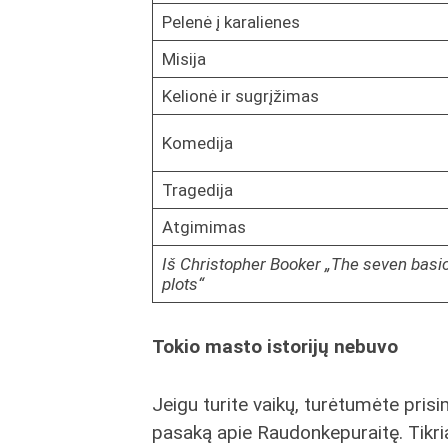
Pelenė į karalienes
Misija
Kelionė ir sugrįžimas
Komedija
Tragedija
Atgimimas
Iš Christopher Booker „The seven basi
plots“
Tokio masto istorijų nebuvo
Jeigu turite vaikų, turėtumėte prisim
pasaką apie Raudonkepuraitę. Tikri