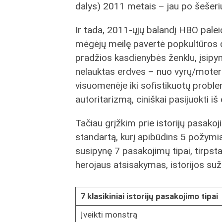
dalys) 2011 metais – jau po šešer
Ir tada, 2011-ųjų balandį HBO paleid
mėgėjų meilę pavertė popkultūros d
pradžios kasdienybės ženklu, įsipynu
nelauktas erdves – nuo vyrų/moterų
visuomenėje iki sofistikuotų problem
autoritarizmą, ciniškai pasijuokti i
Tačiau grįžkim prie istorijų pasako
standartą, kurį apibūdins 5 požym
susipynę 7 pasakojimų tipai, tirpstan
herojaus atsisakymas, istorijos suž
7 klasikiniai istorijų pasakojimo tipai
Įveikti monstrą