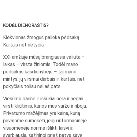
KODĖL DIENORAŠTIS?
Kiekvienas žmogus palieka pėdsaką.
Kartais net netyčia.
XXI amžiuje mūsų brangiausia valiuta –
laikas – virsta žiniomis. Todėl mano
pėdsakas kasdienybėje – tai mano
mintys, jų virsmai darbais ir, kartais, net
pokyčiais toliau nei aš pats.
Viešumo baimė ir iššūkiai nėra ir negali
virsti kliūtimis, kurios mus varžo ir riboja.
Privatumo mažėjimas yra kaina, kurią
privalome sumokėti, jeigu informacinėje
visuomenėje norime išlikti laisvi ir,
svarbiausia, sąžiningi prieš patys save.