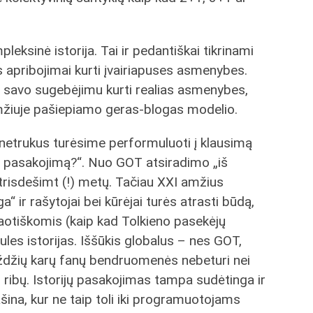
eksinė istorija. Tai ir pedantiškai tikrinami
tys apribojimai kurti įvairiapuses asmenybes.
 savo sugebėjimu kurti realias asmenybes,
mžiuje pašiepiamo geras-blogas modelio.
“ netrukus turėsime performuluoti į klausimą
lų pasakojimą?“. Nuo GOT atsiradimo „iš
trisdešimt (!) metų. Tačiau XXI amžius
ga“ ir rašytojai bei kūrėjai turės atrasti būdą,
otiškomis (kaip kad Tolkieno pasekėjų
iules istorijas. Iššūkis globalus – nes GOT,
gždžių karų fanų bendruomenės nebeturi nei
s ribų. Istorijų pasakojimas tampa sudėtinga ir
ina, kur ne taip toli iki programuotojams