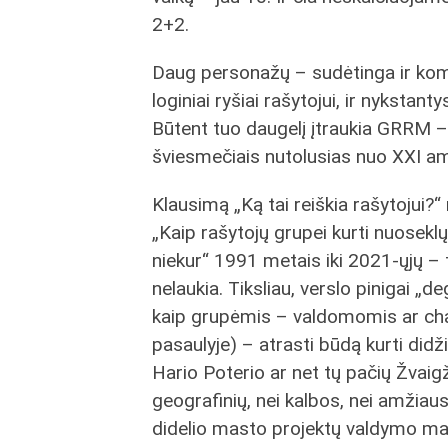
2+2.
Daug personažų – sudėtinga ir kompl
loginiai ryšiai rašytojui, ir nykstan
Būtent tuo daugelį įtraukia GRRM –
šviesmečiais nutolusias nuo XXI a
Klausimą „Ką tai reiškia rašytojui?
„Kaip rašytojų grupei kurti nuosek
niekur“ 1991 metais iki 2021-ųjų – 
nelaukia. Tiksliau, verslo pinigai „de
kaip grupėmis – valdomomis ar cha
pasaulyje) – atrasti būdą kurti didž
Hario Poterio ar net tų pačių Žvai
geografinių, nei kalbos, nei amžiau
didelio masto projektų valdymo maš