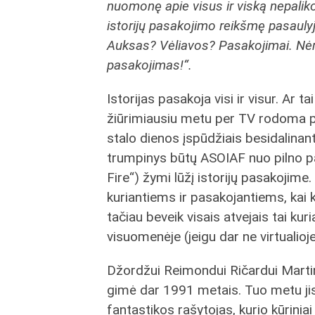
nuomonę apie visus ir viską nepaliko a
istorijų pasakojimo reikšmę pasaul
Auksas? Vėliavos? Pasakojimai. Nėra
pasakojimas!“.
Istorijas pasakoja visi ir visur. Ar t
žiūrimiausiu metu per TV rodoma pr
stalo dienos įspūdžiais besidalinant
trumpinys būtų ASOIAF nuo pilno p
Fire“) žymi lūžį istorijų pasakojime.
kuriantiems ir pasakojantiems, kai 
tačiau beveik visais atvejais tai ku
visuomenėje (jeigu dar ne virtualioje
Džordžui Reimondui Ričardui Martin
gimė dar 1991 metais. Tuo metu ji
fantastikos rašytojas, kurio kūrini