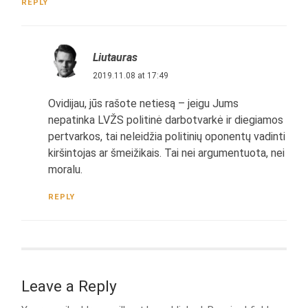
REPLY
Liutauras
2019.11.08 at 17:49
Ovidijau, jūs rašote netiesą – jeigu Jums
nepatinka LVŽS politinė darbotvarkė ir diegiamos
pertvarkos, tai neleidžia politinių oponentų vadinti
kiršintojas ar šmeižikais. Tai nei argumentuota, nei
moralu.
REPLY
Leave a Reply