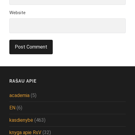
Website
RAŠAU APIE
academia
(5)
EN
(6)
kasdienybė
(463)
knyga apie RsV
(32)