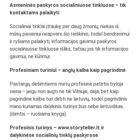
Asmeninės paskyros socialiniuose tinkluose – tik
kontaktams palaikyti
Socialiniai tinklai įtraukę per daug žmonių, niekas iš
mūsų pavieniui neapvers šio reiškinio, todėl bendravimui
ir ryšiams palaikyti, informacijos gavimui paskyros
socialiniuose tinkluose išliks, tačiau jos tik informacijos
gavimui, ne kūrimui.
Profesiniam turiniui – anglų kalba kaip pagrindinė
Pastarųjų dešimtiems metų profesinė patirtis byloja
viena – jeigu nori augti ne tik Vilniuje, deja, bet kaip
pagrindine kalba turi dirbti ne lietuvių, todėl pagrindinis
mano kuriamas dalykinis turinys bus nebe lietuviškas
(išimtis – ruošiama knyga).
Profesinis turinys – www.storyteller.lt ir
dalykinėse socialinių tinklų paskyrose