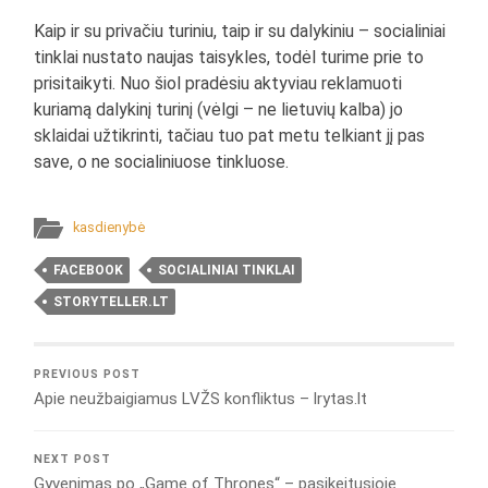
Kaip ir su privačiu turiniu, taip ir su dalykiniu – socialiniai
tinklai nustato naujas taisykles, todėl turime prie to
prisitaikyti. Nuo šiol pradėsiu aktyviau reklamuoti
kuriamą dalykinį turinį (vėlgi – ne lietuvių kalba) jo
sklaidai užtikrinti, tačiau tuo pat metu telkiant jį pas
save, o ne socialiniuose tinkluose.
kasdienybė
FACEBOOK
SOCIALINIAI TINKLAI
STORYTELLER.LT
PREVIOUS POST
Apie neužbaigiamus LVŽS konfliktus – lrytas.lt
NEXT POST
Gyvenimas po „Game of Thrones“ – pasikeitusioje