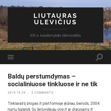
LIUTAURAS
ULEVIČIUS
XXI a. kasdienybės dienoraštis
Toggl
Toggle
search
mobile
field
menu
Baldų perstumdymas –
socialiniuose tinkluose ir ne tik
2019.10.29
/
2 COMMENTS
Tinklaraštį
blogas.lt
platformoje įkūriau, berods, 2004
metų balandį. Su lietuviškųjų
one.lt
ar
draugams.lt