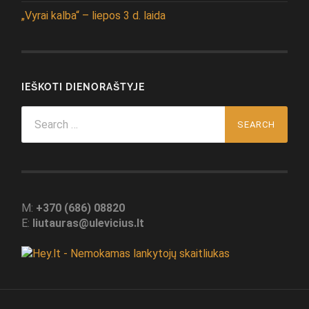
„Vyrai kalba“ – liepos 3 d. laida
IEŠKOTI DIENORAŠTYJE
Search
for:
M:
+370 (686) 08820
E:
liutauras@ulevicius.lt