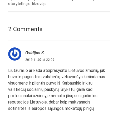
storytelling’o tikrovėje
2 Comments
Ovidijus K
2019.11.07 at 22:09
Liutaurai, o ar kada atsiprašysite Lietuvos žmonių, juk
buvote pagrindinis valstiečių vėliavnešys kiršindamas
visuomenę ir pilantis purvą iš Karbauskio ir kitų
valstiečių socialinių paskyrų. Šlykštu, gaila kad
profesionalai užsienyje nemato jūsų susigadintos
reputacijos Lietuvoje, dabar kaip maitvanagis
sotinsitės iš europos sąjungos mokėtojų pinigų.