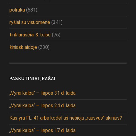
politika
(681)
ryšiai su visuomene
(341)
tinklaraščiai & teisė
(76)
žiniasklaidoje
(230)
PASKUTINIAI ĮRAŠAI
„Vyrai kalba“ – liepos 31 d. laida
„Vyrai kalba“ – liepos 24 d. laida
Kas yra FL-41 arba kodėl aš nešioju „rausvus“ akinius?
„Vyrai kalba“ – liepos 17 d. laida