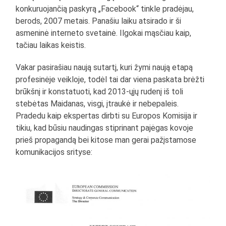
konkuruojančią paskyrą „Facebook“ tinkle pradėjau,
berods, 2007 metais. Panašiu laiku atsirado ir ši
asmeninė interneto svetainė. Ilgokai mąsčiau kaip,
tačiau laikas keistis.
Vakar pasirašiau naują sutartį, kuri žymi naują etapą
profesinėje veikloje, todėl tai dar viena paskata brėžti
brūkšnį ir konstatuoti, kad 2013-ųjų rudenį iš toli
stebėtas Maidanas, visgi, įtraukė ir nebepaleis.
Pradedu kaip ekspertas dirbti su Europos Komisija ir
tikiu, kad būsiu naudingas stiprinant pajėgas kovoje
prieš propagandą bei kitose man gerai pažįstamose
komunikacijos srityse: