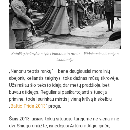
Katalikų bažnyčios tyla Holokausto metu – liūdniausia situacijos
iliustracija
„Nenoriu teptis rankų“ – bene daugiausiai moralinių
abejonių keliantis teiginys, toks dažnas mūsų tikrovėje.
Užsirašiau šio teksto idėją dar metų pradžioje, bet
buvau atidėjęs. Reguliariai pasikartojanti situacija
priminė, todėl surinkau mintis į vieną krūvą ir skelbiu
„
Baltic Pride 2013
“ proga.
Šiais 2013-aisiais tokių situacijų turėjome ne vieną ir ne
dvi. Sniego gniūžtė, išriedėjusi Artūro ir Algio ginču,