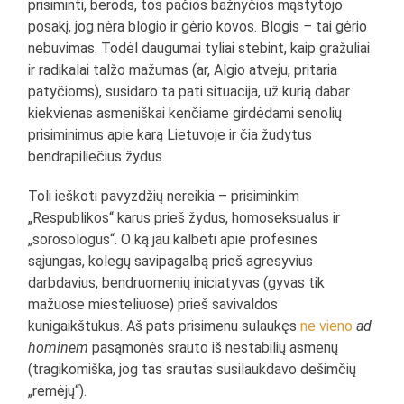
prisiminti, berods, tos pačios bažnyčios mąstytojo
posakį, jog nėra blogio ir gėrio kovos. Blogis
–
tai gėrio
nebuvimas. Todėl daugumai tyliai stebint, kaip gražuliai
ir radikalai talžo mažumas (ar, Algio atveju, pritaria
patyčioms), susidaro ta pati situacija, už kurią dabar
kiekvienas asmeniškai kenčiame girdėdami senolių
prisiminimus apie karą Lietuvoje ir čia žudytus
bendrapiliečius žydus.
Toli ieškoti pavyzdžių nereikia – prisiminkim
„Respublikos“ karus prieš žydus, homoseksualus ir
„sorosologus“. O ką jau kalbėti apie profesines
sąjungas, kolegų savipagalbą prieš agresyvius
darbdavius, bendruomenių iniciatyvas (gyvas tik
mažuose miesteliuose) prieš savivaldos
kunigaikštukus. Aš pats prisimenu sulaukęs
ne vieno
ad
hominem
pasąmonės srauto iš nestabilių asmenų
(tragikomiška, jog tas srautas susilaukdavo dešimčių
„rėmėjų“).