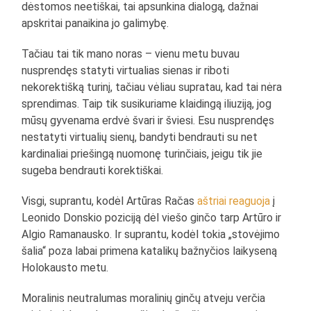
dėstomos neetiškai, tai apsunkina dialogą, dažnai
apskritai panaikina jo galimybę.
Tačiau tai tik mano noras – vienu metu buvau
nusprendęs statyti virtualias sienas ir riboti
nekorektišką turinį, tačiau vėliau supratau, kad tai nėra
sprendimas. Taip tik susikuriame klaidingą iliuziją, jog
mūsų gyvenama erdvė švari ir šviesi. Esu nusprendęs
nestatyti virtualių sienų, bandyti bendrauti su net
kardinaliai priešingą nuomonę turinčiais, jeigu tik jie
sugeba bendrauti korektiškai.
Visgi, suprantu, kodėl Artūras Račas
aštriai reaguoja
į
Leonido Donskio poziciją dėl viešo ginčo tarp Artūro ir
Algio Ramanausko. Ir suprantu, kodėl tokia „stovėjimo
šalia“ poza labai primena katalikų bažnyčios laikyseną
Holokausto metu.
Moralinis neutralumas moralinių ginčų atveju verčia