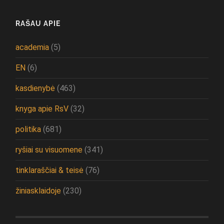
RAŠAU APIE
academia
(5)
EN
(6)
kasdienybė
(463)
knyga apie RsV
(32)
politika
(681)
ryšiai su visuomene
(341)
tinklaraščiai & teisė
(76)
žiniasklaidoje
(230)