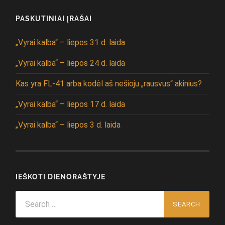
PASKUTINIAI ĮRAŠAI
„Vyrai kalba“ – liepos 31 d. laida
„Vyrai kalba“ – liepos 24 d. laida
Kas yra FL-41 arba kodėl aš nešioju „rausvus“ akinius?
„Vyrai kalba“ – liepos 17 d. laida
„Vyrai kalba“ – liepos 3 d. laida
IEŠKOTI DIENORAŠTYJE
Search
for: