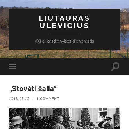
LIUTAURAS
ULEVIČIUS
XXI a. kasdienybės dienoraštis
Toggl
Toggle
search
mobile
field
menu
„Stovėti šalia“
2013.07.25
/
1 COMMENT