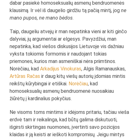
dabar pasiekė homoseksualių asmenų bendruomenės
klausimą. Ir vėl iš daugelio girdžiu tą pačią mintį, jog
ne
mano pupos, ne mano bėdos
.
Taip, daugeliu atvejų ir man nepatinka vieni ar kiti ginčo
dalyviai, jų argumentai ar elgesys. Pavyzdžiui, man
nepatinka, kad viešos diskusijos Lietuvoje vis dažniau
vyksta tokiomis formomis ir naudojant tokias
priemones, kurios man asmeniškai nėra priimtinos.
Norėčiau, kad
Arkadijus Vinokuras
, Algis Ramanauskas,
Artūras Račas
ir daug kitų viešų autorių įdomias mintis
reikštų kūrybingai ir etiškai.
Norėčiau
, kad
homoseksualių asmenų bendruomenė nuosaikiau
žiūrėtų į kardinalius pokyčius.
Ne visoms toms mintims ir idėjoms pritariu, tačiau vieša
erdvė tam ir reikalinga, kad būtų galima diskutuoti,
išgirsti skirtingas nuomones, įvertinti savo pozicijos
klaidas ir ją keisti ar ieškoti kompromisų. Jeigu mintys