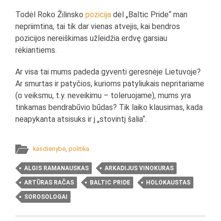
Todėl Roko Žilinsko
pozicija
dėl „Baltic Pride“ man
nepriimtina, tai tik dar vienas atvejis, kai bendros
pozicijos nereiškimas užleidžia erdvę garsiau
rėkiantiems.
Ar visa tai mums padeda gyventi geresnėje Lietuvoje?
Ar smurtas ir patyčios, kurioms patyliukais nepritariame
(o veiksmu, t.y. neveikimu – toleruojame), mums yra
tinkamas bendrabūvio būdas? Tik laiko klausimas, kada
neapykanta atsisuks ir į „stovintį šalia“.
kasdienybė
,
politika
ALGIS RAMANAUSKAS
ARKADIJUS VINOKURAS
ARTŪRAS RAČAS
BALTIC PRIDE
HOLOKAUSTAS
SOROSOLOGAI