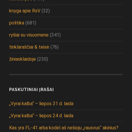
knyga apie RsV
(32)
politika
(681)
ryšiai su visuomene
(341)
tinklaraščiai & teisė
(76)
žiniasklaidoje
(230)
PASKUTINIAI ĮRAŠAI
„Vyrai kalba“ – liepos 31 d. laida
„Vyrai kalba“ – liepos 24 d. laida
Kas yra FL-41 arba kodėl aš nešioju „rausvus“ akinius?