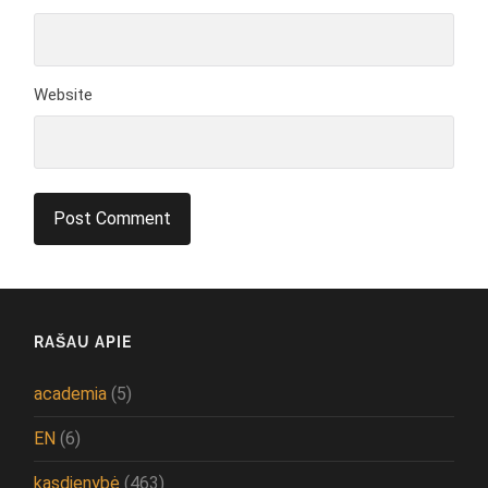
Website
RAŠAU APIE
academia
(5)
EN
(6)
kasdienybė
(463)