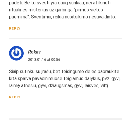
padeti. Be to svesti yra daug sunkiau, nei atlikineti
ritualines misterijas uz garbinga “pirmos vietos
paemima”. Sventimui, reikia nusiteikimo nesuvaidinto.
REPLY
Rokas
2013.01.16 at 00:56
Šiaip sutinku su įrašu, bet teisingumo dėles pabraukite
kita spalva pavadinimuose teigiamus dalykus, pvz. gyvi,
laimę atnešiu, gyvi, džiaugsmas, gyvi, laisvės, viltį.
REPLY