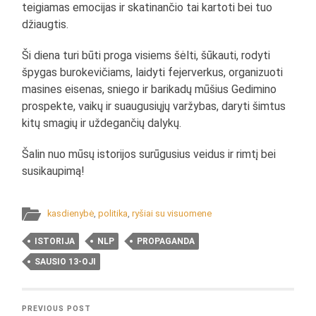
teigiamas emocijas ir skatinančio tai kartoti bei tuo
džiaugtis.
Ši diena turi būti proga visiems šėlti, šūkauti, rodyti
špygas burokevičiams, laidyti fejerverkus, organizuoti
masines eisenas, sniego ir barikadų mūšius Gedimino
prospekte, vaikų ir suaugusiųjų varžybas, daryti šimtus
kitų smagių ir uždegančių dalykų.
Šalin nuo mūsų istorijos surūgusius veidus ir rimtį bei
susikaupimą!
kasdienybė
,
politika
,
ryšiai su visuomene
ISTORIJA
NLP
PROPAGANDA
SAUSIO 13-OJI
PREVIOUS POST