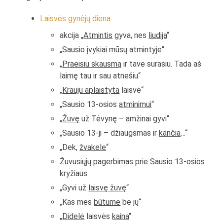
Laisvės gynėjų diena
akcija „
Atmintis
gyva, nes
liudija
“
„Sausio
įvykiai
mūsų atmintyje“
„
Praeisiu skausmą
ir tave surasiu. Tada aš
laimę tau ir sau atnešiu“
„
Krauju aplaistyta
laisvė“
„Sausio 13-osios
atminimui
“
„
Žuvę
už Tėvynę – amžinai gyvi“
„Sausio 13-ji – džiaugsmas ir
kančia
…“
„Dek,
žvakele
“
Žuvusiųjų pagerbimas
prie Sausio 13-osios
kryžiaus
„Gyvi už
laisvę žuvę
“
„Kas mes
būtume
be jų“
„
Didelė
laisvės
kaina
“