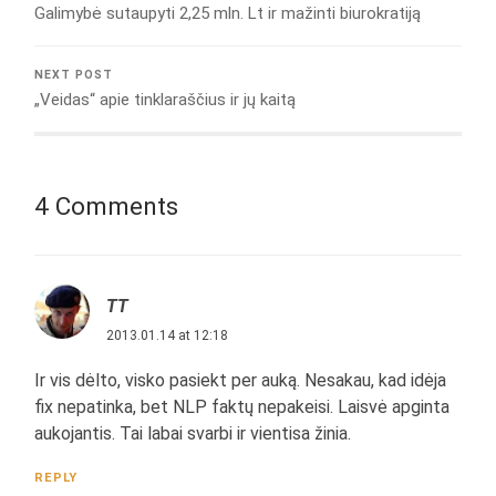
Galimybė sutaupyti 2,25 mln. Lt ir mažinti biurokratiją
NEXT POST
„Veidas“ apie tinklaraščius ir jų kaitą
4 Comments
TT
2013.01.14 at 12:18
Ir vis dėlto, visko pasiekt per auką. Nesakau, kad idėja
fix nepatinka, bet NLP faktų nepakeisi. Laisvė apginta
aukojantis. Tai labai svarbi ir vientisa žinia.
REPLY