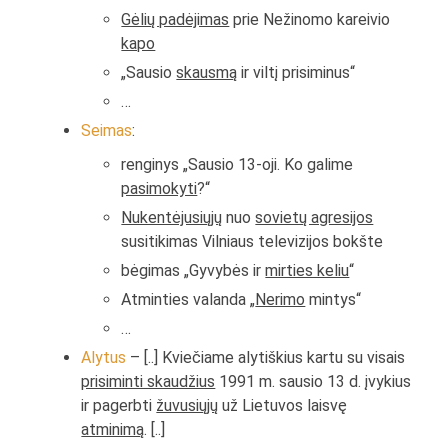
Gėlių padėjimas
prie Nežinomo kareivio
kapo
„Sausio
skausmą
ir viltį prisiminus“
…
Seimas
:
renginys „Sausio 13-oji. Ko galime
pasimokyti
?“
Nukentėjusiųjų
nuo
sovietų agresijos
susitikimas Vilniaus televizijos bokšte
bėgimas „Gyvybės ir
mirties keliu
“
Atminties valanda „
Nerimo
mintys“
…
Alytus
– [..] Kviečiame alytiškius kartu su visais
prisiminti skaudžius
1991 m. sausio 13 d. įvykius
ir pagerbti
žuvusiųjų
už Lietuvos laisvę
atminimą
. [..]