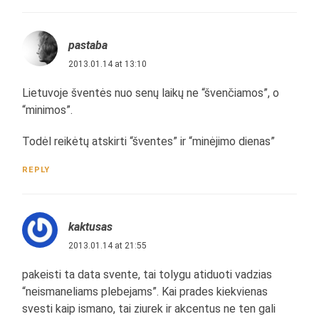
pastaba
2013.01.14 at 13:10
Lietuvoje šventės nuo senų laikų ne “švenčiamos”, o
“minimos”.
Todėl reikėtų atskirti “šventes” ir “minėjimo dienas”
REPLY
kaktusas
2013.01.14 at 21:55
pakeisti ta data svente, tai tolygu atiduoti vadzias
“neismaneliams plebejams”. Kai prades kiekvienas
svesti kaip ismano, tai ziurek ir akcentus ne ten gali