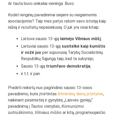
Ar tauta buvo unikaliai vieninga. Buvo.
Kodėl renginių pavadinimai siejami su neigiamomis
asociacijomis? Taip mes patys rašom savo istoriją kaip
niūrią ir rezultatų nepasiekusią. O juk yra visai kitaip:
Lietuva sausio 13-ąją
laimėjo Vilniaus mūšį
;
Lietuviai sausio 13-ąją
susitelkė kaip kumštis
ir vožė juo
per supuvusią Tarybų Socialistinių
Respublikų Sąjungą taip, kad ta subyrėjo;
Sausio 13-ąją
triumfavo demokratija
;
ir t.t. ir pan.
Pradėti reikėtų nuo pagrindinio sausio 13-osios
pavadinimo, kuris įtvirtintas
Atmintinų dienų įstatyme
,
naikinant pesimistinį ir gynybinį „Laisvės gynėjų“
pavadinimą į
Tautos vienybės
,
Komunizmo
sutriuškinimo
,
Vilniaus mūšio
ar kitą, programuojančio