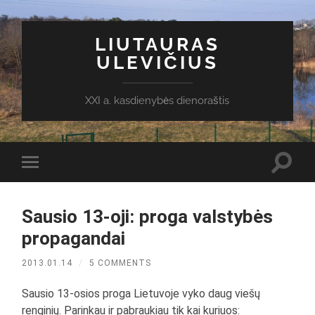
LIUTAURAS
ULEVIČIUS
XXI a. kasdienybės dienoraštis
Toggl
Toggle
search
mobile
field
menu
Sausio 13-oji: proga valstybės
propagandai
2013.01.14
/
5 COMMENTS
Sausio 13-osios proga Lietuvoje vyko daug viešų
renginių. Parinkau ir pabraukiau tik kai kuriuos: