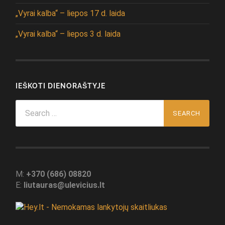
„Vyrai kalba“ – liepos 17 d. laida
„Vyrai kalba“ – liepos 3 d. laida
IEŠKOTI DIENORAŠTYJE
Search
for:
M:
+370 (686) 08820
E:
liutauras@ulevicius.lt