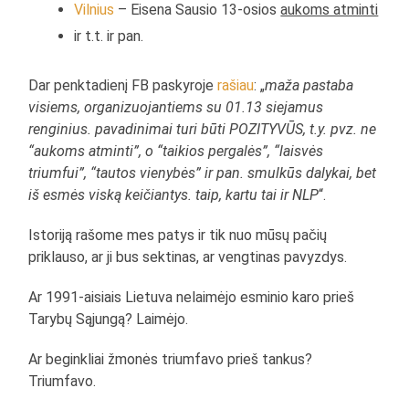
Vilnius
– Eisena Sausio 13-osios
aukoms atminti
ir t.t. ir pan.
Dar penktadienį FB paskyroje
rašiau
: „
maža pastaba
visiems, organizuojantiems su 01.13 siejamus
renginius. pavadinimai turi būti POZITYVŪS, t.y. pvz. ne
“aukoms atminti”, o “taikios pergalės”, “laisvės
triumfui”, “tautos vienybės” ir pan. smulkūs dalykai, bet
iš esmės viską keičiantys. taip, kartu tai ir NLP
“.
Istoriją rašome mes patys ir tik nuo mūsų pačių
priklauso, ar ji bus sektinas, ar vengtinas pavyzdys.
Ar 1991-aisiais Lietuva nelaimėjo esminio karo prieš
Tarybų Sąjungą? Laimėjo.
Ar beginkliai žmonės triumfavo prieš tankus?
Triumfavo.