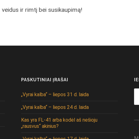
 veidus ir rimtį bei susikaupimą!
PASKUTINIAI ĮRAŠAI
I
Se
„Vyrai kalba“ – liepos 31 d. laida
fo
„Vyrai kalba“ – liepos 24 d. laida
Kas yra FL-41 arba kodėl aš nešioju
„rausvus“ akinius?
M
„Vyrai kalba“ – liepos 17 d. laida