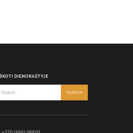
EŠKOTI DIENORAŠTYJE
arch
r:
:
+370 (686) 08820