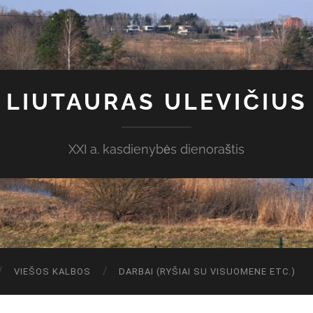
LIUTAURAS ULEVIČIUS
XXI a. kasdienybės dienoraštis
VIEŠOS KALBOS
DARBAI (RYŠIAI SU VISUOMENE ETC.)