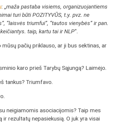
u
: „
maža pastaba visiems, organizuojantiems
imai turi būti POZITYVŪS, t.y. pvz. ne
”, “laisvės triumfui”, “tautos vienybės” ir pan.
eičiantys. taip, kartu tai ir NLP
“.
 mūsų pačių priklauso, ar ji bus sektinas, ar
esminio karo prieš Tarybų Sąjungą? Laimėjo.
eš tankus? Triumfavo.
o.
i su neigiamomis asociacijomis? Taip mes
 ir rezultatų nepasiekusią. O juk yra visai