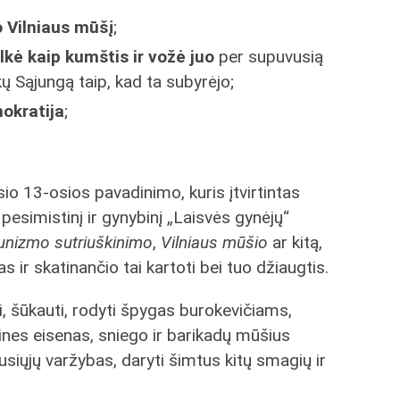
o Vilniaus mūšį
;
lkė kaip kumštis ir vožė juo
per supuvusią
ų Sąjungą taip, kad ta subyrėjo;
okratija
;
io 13-osios pavadinimo, kuris įtvirtintas
t pesimistinį ir gynybinį „Laisvės gynėjų“
nizmo sutriuškinimo
,
Vilniaus mūšio
ar kitą,
ir skatinančio tai kartoti bei tuo džiaugtis.
ti, šūkauti, rodyti špygas burokevičiams,
sines eisenas, sniego ir barikadų mūšius
siųjų varžybas, daryti šimtus kitų smagių ir