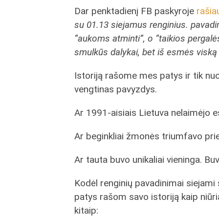
Dar penktadienį FB paskyroje
rašia
su 01.13 siejamus renginius. pavadin
“aukoms atminti”, o “taikios pergalės
smulkūs dalykai, bet iš esmės viską k
Istoriją rašome mes patys ir tik nuo
vengtinas pavyzdys.
Ar 1991-aisiais Lietuva nelaimėjo 
Ar beginkliai žmonės triumfavo pri
Ar tauta buvo unikaliai vieninga. Buv
Kodėl renginių pavadinimai siejam
patys rašom savo istoriją kaip niūrią
kitaip: