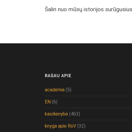
Šalin nuo mūsų istorijos surūgusius
RAŠAU APIE
academia
(5)
EN
(6)
kasdienybė
(463)
knyga apie RsV
(32)