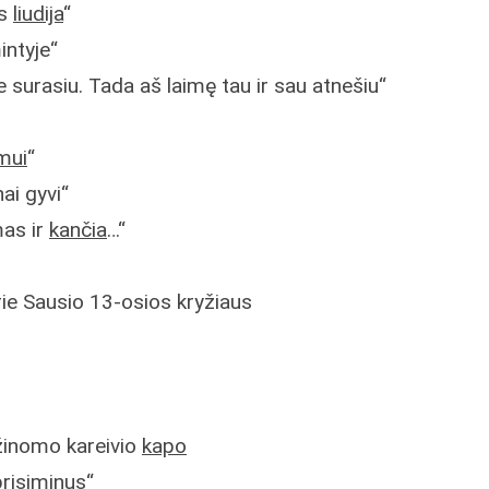
es
liudija
“
ntyje“
e surasiu. Tada aš laimę tau ir sau atnešiu“
mui
“
ai gyvi“
mas ir
kančia
…“
ie Sausio 13-osios kryžiaus
žinomo kareivio
kapo
 prisiminus“