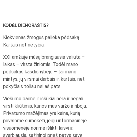
KODĖL DIENORAŠTIS?
Kiekvienas žmogus palieka pėdsaką.
Kartais net netyčia.
XXI amžiuje mūsų brangiausia valiuta –
laikas – virsta žiniomis. Todėl mano
pėdsakas kasdienybėje – tai mano
mintys, jų virsmai darbais ir, kartais, net
pokyčiais toliau nei aš pats.
Viešumo baimė ir iššūkiai nėra ir negali
virsti kliūtimis, kurios mus varžo ir riboja.
Privatumo mažėjimas yra kaina, kurią
privalome sumokėti, jeigu informacinėje
visuomenėje norime išlikti laisvi ir,
svarbiausia, sąžiningi prieš patys save.