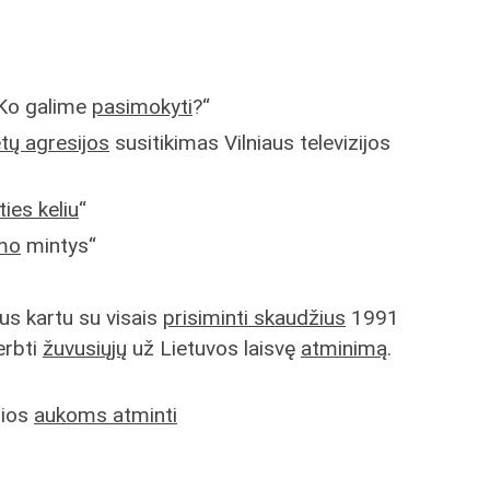
 Ko galime
pasimokyti
?“
tų agresijos
susitikimas Vilniaus televizijos
ties keliu
“
mo
mintys“
ius kartu su visais
prisiminti skaudžius
1991
erbti
žuvusiųjų
už Lietuvos laisvę
atminimą
.
sios
aukoms atminti