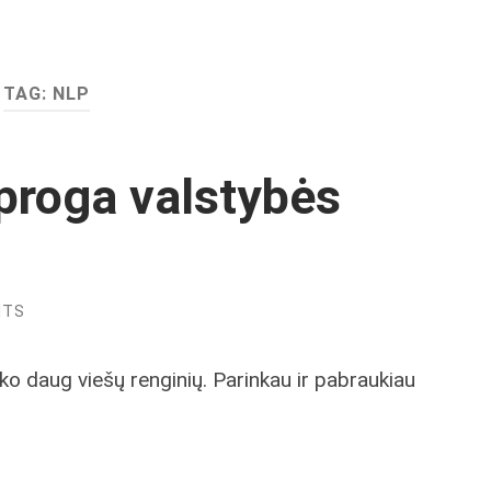
TAG:
NLP
 proga valstybės
NTS
o daug viešų renginių. Parinkau ir pabraukiau