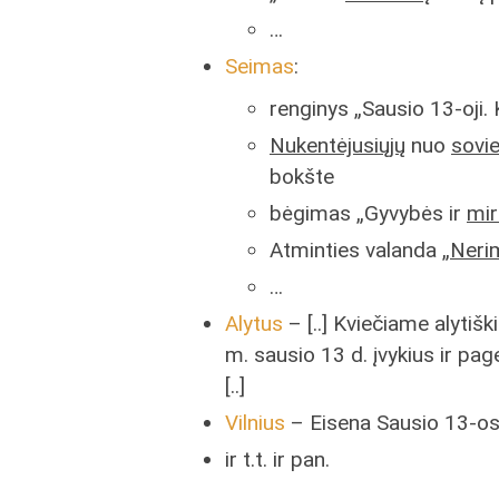
…
Seimas
:
renginys „Sausio 13-oji.
Nukentėjusiųjų
nuo
sovie
bokšte
bėgimas „Gyvybės ir
mir
Atminties valanda „
Neri
…
Alytus
– [..] Kviečiame alytišk
m. sausio 13 d. įvykius ir pag
[..]
Vilnius
– Eisena Sausio 13-o
ir t.t. ir pan.