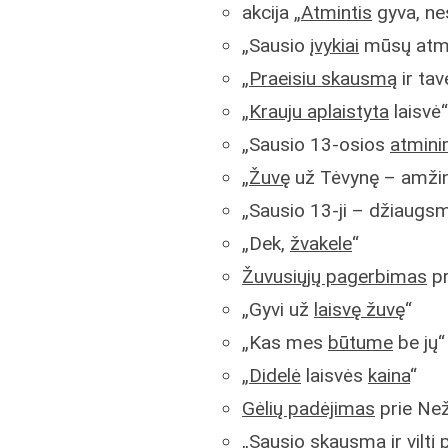
akcija „
Atmintis
gyva, n
„Sausio
įvykiai
mūsų atmi
„
Praeisiu skausmą
ir tav
„
Krauju aplaistyta
laisvė“
„Sausio 13-osios
atmini
„
Žuvę
už Tėvynę – amžin
„Sausio 13-ji – džiaugs
„Dek,
žvakele
“
Žuvusiųjų pagerbimas
pr
„Gyvi už
laisvę žuvę
“
„Kas mes
būtume
be jų“
„
Didelė
laisvės
kaina
“
Gėlių padėjimas
prie Ne
„Sausio
skausmą
ir viltį