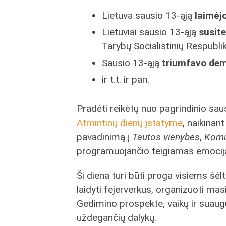
Lietuva sausio 13-ąją
laimėj
Lietuviai sausio 13-ąją
susite
Tarybų Socialistinių Respublik
Sausio 13-ąją
triumfavo dem
ir t.t. ir pan.
Pradėti reikėtų nuo pagrindinio saus
Atmintinų dienų įstatyme
, naikinan
pavadinimą į
Tautos vienybės
,
Komu
programuojančio teigiamas emocijas 
Ši diena turi būti proga visiems šėl
laidyti fejerverkus, organizuoti ma
Gedimino prospekte, vaikų ir suaugu
uždegančių dalykų.