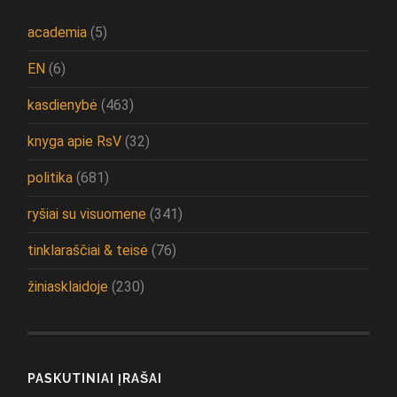
academia
(5)
EN
(6)
kasdienybė
(463)
knyga apie RsV
(32)
politika
(681)
ryšiai su visuomene
(341)
tinklaraščiai & teisė
(76)
žiniasklaidoje
(230)
PASKUTINIAI ĮRAŠAI