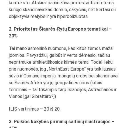
konteksto. Atskirai paminėtina protestantizmo tema,
kurioje skandinaviškas dėmuo, sakyčiau, net kertasi su
objektyvia realybe ir yra hiperbolizuotas.
2. Prioritetas Šiaurės-Rytų Europos tematikai –
20%
Tai mano asmeninė nuomonė, kad kitos temos mažai
įdomios. Pavyzdžiui, galbūt ir verta dėmesio, tačiau
nepritraukė afrikietiškosios kilmės tema. Todėl lieku
prie nuomonės, jog „NorthEast Europe“ yra taikliausias
šūvis ir Osmanų imperija, mongolų ordos bei skandinavai
su Šiaurės Afrika yra jų geografinės ribos (kitais
terminais – tai trikampis tarp Islandijos, Astrachanės ir
Vienos [gal Gibraltaro?])
ILIS vertinimas –
20 iš 20
.
3. Puikios kokybės pirminių šaltinių iliustracijos –