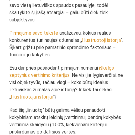
savo vietą lietuviškos spaudos pasaulyje, todėl
skaitykite šį įrašą atsargiai – galiu būti šiek tiek
subjektyvus.
Pirmajame savo tekste
analizavau, kokius realius
konkurentus turi naujasis žurnalas „
Iliustruotoji istorija
“.
Šįkart grįžtu prie pamatinio sprendimo faktoriaus –
turinio ir jo kokybės.
Esu dar prieš pasirodant pirmajam numeriui
iškėlęs
septynius vertinimo kriterijus
. Ne visi jie lygiaverčiai, ne
visi objektyvūs, tačiau visgi – koks būtų idealus
lietuviškas žurnalas apie istoriją? Ir kiek tai sekasi
„
Iliustruotajai istorijai
“?
Kad šią „liniuotę“ būtų galima vėliau panaudoti
kokybiniam atskirų leidinių įvertinimui, bendrą kokybės
vertinimą skaidysiu į 100%, kiekvienam kriterijui
priskirdamas po dalį šios vertės.