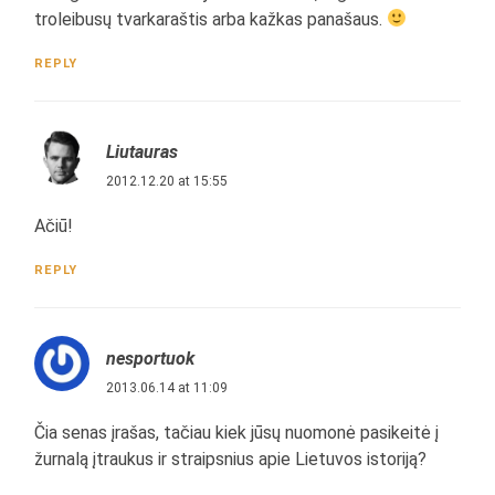
troleibusų tvarkaraštis arba kažkas panašaus.
REPLY
Liutauras
2012.12.20 at 15:55
Ačiū!
REPLY
nesportuok
2013.06.14 at 11:09
Čia senas įrašas, tačiau kiek jūsų nuomonė pasikeitė į
žurnalą įtraukus ir straipsnius apie Lietuvos istoriją?