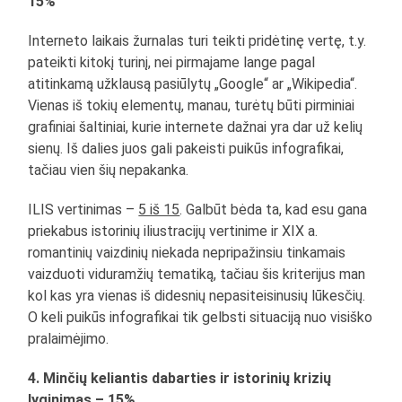
15%
Interneto laikais žurnalas turi teikti pridėtinę vertę, t.y.
pateikti kitokį turinį, nei pirmajame lange pagal
atitinkamą užklausą pasiūlytų „Google“ ar „Wikipedia“.
Vienas iš tokių elementų, manau, turėtų būti pirminiai
grafiniai šaltiniai, kurie internete dažnai yra dar už kelių
sienų. Iš dalies juos gali pakeisti puikūs infografikai,
tačiau vien šių nepakanka.
ILIS vertinimas –
5 iš 15
. Galbūt bėda ta, kad esu gana
priekabus istorinių iliustracijų vertinime ir XIX a.
romantinių vaizdinių niekada nepripažinsiu tinkamais
vaizduoti viduramžių tematiką, tačiau šis kriterijus man
kol kas yra vienas iš didesnių nepasiteisinusių lūkesčių.
O keli puikūs infografikai tik gelbsti situaciją nuo visiško
pralaimėjimo.
4. Minčių keliantis dabarties ir istorinių krizių
lyginimas – 15%