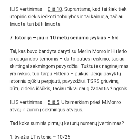
ILIS vertinimas –
0 iš 10
. Suprantama, kad tai šiek tiek
utopinis siekis ieškoti tobulybės ir tai kainuoja, tačiau
liniuotė turi būti liniuote.
7. Istorija – jau ir 10 metų senumo įvykius – 5%
Tai, kas buvo bandyta daryti su Merlin Monro ir Hitlerio
propagandos temomis – du to paties reiškinio, tačiau
skirtingai sėkmingom pavyzdžiai. Tuštutės nagrinėjimas
yra nykus, tuo tarpu Hitlerio – puikus. Jeigu pavyktų
istoriniu pjūklu perpjauti, pavyzdžiui, TSRS griuvimą,
būtų didelis iššūkis, tačiau tikrai daug žadantis žingsnis.
ILIS vertinimas –
5 iš 5
. Užsimerkiam prieš M.Monro
atvejį ir žiūrim į sėkmingus atvejus.
Tad koks suminis pirmųjų keturių numerių įvertinimas?
1. šviežia LT istorija – 10/25