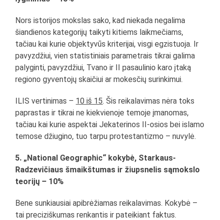
Nors istorijos mokslas sako, kad niekada negalima
šiandienos kategorijų taikyti kitiems laikmečiams,
tačiau kai kurie objektyvūs kriterijai, visgi egzistuoja. Ir
pavyzdžiui, vien statistiniais parametrais tikrai galima
palyginti, pavyzdžiui, Tvano ir II pasaulinio karo įtaką
regiono gyventojų skaičiui ar mokesčių surinkimui.
ILIS vertinimas –
10 iš 15
. Šis reikalavimas nėra toks
paprastas ir tikrai ne kiekvienoje temoje įmanomas,
tačiau kai kurie aspektai Jekaterinos II-osios bei islamo
temose džiugino, tuo tarpu protestantizmo – nuvylė.
5. „National Geographic“ kokybė, Starkaus-
Radzevičiaus šmaikštumas ir žiupsnelis sąmokslo
teorijų – 10%
Bene sunkiausiai apibrėžiamas reikalavimas. Kokybė –
tai preciziškumas renkantis ir pateikiant faktus.