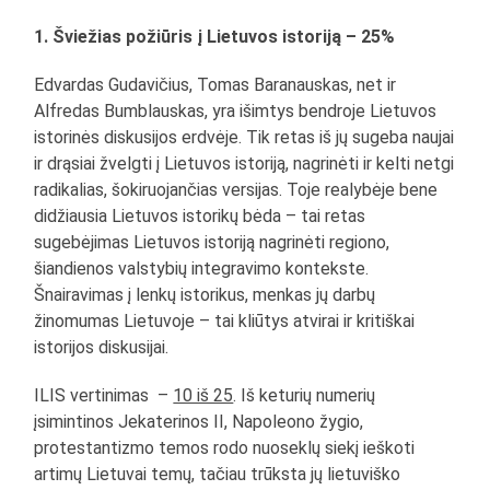
1. Šviežias požiūris į Lietuvos istoriją – 25%
Edvardas Gudavičius, Tomas Baranauskas, net ir
Alfredas Bumblauskas, yra išimtys bendroje Lietuvos
istorinės diskusijos erdvėje. Tik retas iš jų sugeba naujai
ir drąsiai žvelgti į Lietuvos istoriją, nagrinėti ir kelti netgi
radikalias, šokiruojančias versijas. Toje realybėje bene
didžiausia Lietuvos istorikų bėda – tai retas
sugebėjimas Lietuvos istoriją nagrinėti regiono,
šiandienos valstybių integravimo kontekste.
Šnairavimas į lenkų istorikus, menkas jų darbų
žinomumas Lietuvoje – tai kliūtys atvirai ir kritiškai
istorijos diskusijai.
ILIS vertinimas –
10 iš 25
. Iš keturių numerių
įsimintinos Jekaterinos II, Napoleono žygio,
protestantizmo temos rodo nuoseklų siekį ieškoti
artimų Lietuvai temų, tačiau trūksta jų lietuviško