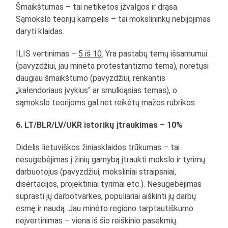
Šmaikštumas – tai netikėtos įžvalgos ir drąsa.
Sąmokslo teorijų kampelis – tai mokslininkų nebijojimas
daryti klaidas.
ILIS vertinimas –
5 iš 10
. Yra pastabų temų išsamumui
(pavyzdžiui, jau minėta protestantizmo tema), norėtųsi
daugiau šmaikštumo (pavyzdžiui, renkantis
„kalendoriaus įvykius“ ar smulkiąsias temas), o
sąmokslo teorijoms gal net reikėtų mažos rubrikos.
6. LT/BLR/LV/UKR istorikų įtraukimas – 10%
Didelis lietuviškos žiniasklaidos trūkumas – tai
nesugebėjimas į žinių gamybą įtraukti mokslo ir tyrimų
darbuotojus (pavyzdžiui, moksliniai straipsniai,
disertacijos, projektiniai tyrimai etc.). Nesugebėjimas
suprasti jų darbotvarkės, populiariai aiškinti jų darbų
esmę ir naudą. Jau minėto regiono tarptautiškumo
neįvertinimas – viena iš šio reiškinio pasekmių.