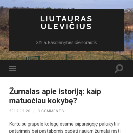
LIUTAURAS
ULEVIČIUS
XXI a. kasdienybės dienoraštis
Toggl
Toggle
search
mobile
field
menu
Žurnalas apie istoriją: kaip
matuočiau kokybę?
2012.12.20
/
3 COMMENTS
Kartu su grupele kolegų esame įsipareigoję palaikyti ir
patarimais bei pastabomis padėti naujam žurnalui rasti