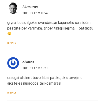
Liutauras
2011.09.12 at 08:42
gryna tiesa, ilgokai svarsčiau,ar kapanotis su slidėm
pėstute per varlinyką, ar per tikrąjį išėjimą – pataikiau
REPLY
aivaras
2011.09.17 at 15:18
draugai slidinet buvo labai patiko,tik stovejimo
aiksteles nuorodos tai kosmaras!
REPLY