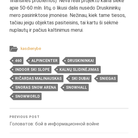
finansinės problemos). Neva reali projekto kaina siekė
apie 50-60 mln. litų, o likusi dalis nusėdo Druskininkų
mero pasirinktose įmonėse. Nežinau, kiek tame tiesos,
tačiau jeigu objektas pasiteisins, tai kartu ši sėkmė
nuplautų ir pačius kaltinimus merui.
kasdienybė
460
ALPINCENTER
DRUSKININKAI
INDOOR SKI SLOPE
KALNŲ SLIDINĖJIMAS
RIČARDAS MALINAUSKAS
SKI DUBAI
SNIEGAS
SNORAS SNOW ARENA
SNOWHALL
SNOWWORLD
PREVIOUS POST
Головатов: бой в информационной войне