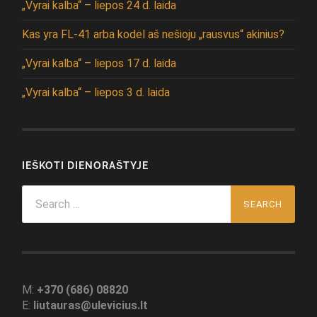
„Vyrai kalba“ – liepos 24 d. laida
Kas yra FL-41 arba kodėl aš nešioju „rausvus“ akinius?
„Vyrai kalba“ – liepos 17 d. laida
„Vyrai kalba“ – liepos 3 d. laida
IEŠKOTI DIENORAŠTYJE
Search
for:
M:
+370 (686) 08820
E:
liutauras@ulevicius.lt