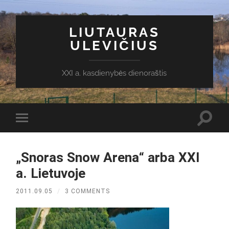
LIUTAURAS
ULEVIČIUS
XXI a. kasdienybės dienoraštis
Toggl
Toggle
search
mobile
field
menu
„Snoras Snow Arena“ arba XXI
a. Lietuvoje
2011.09.05
/
3 COMMENTS