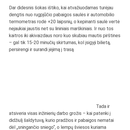
Dar didesnis šokas ištiko, kai atvažiuodamas turėjau
dengtis nuo rugpjūčio pabaigos saulės ir automobilio
termometras rodė +20 laipsnių, o kepinanti saulė vertė
nejaukiai jaustis net su lininiais marškiniais. Ir nuo tos
kaitros iki akivaizdaus noro kuo skubiau mautis pirštines
– gal tik 15-20 minučių skirtumas, kol įsigyji bilietą,
persirengi ir surandi įėjimą į trasą.
Tada ir
atsiveria visas inžinierių darbo grožis – kai patenki į
didžiulį šaldytuvą, kurio pradžios ir pabaigos nematai
dėl „sningančio sniego“, o lempų šviesos kuriama