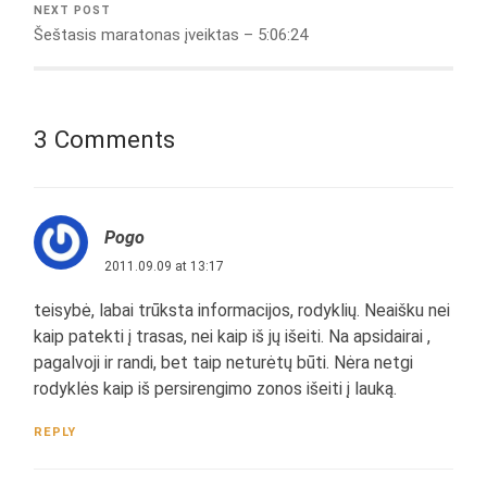
NEXT POST
Šeštasis maratonas įveiktas – 5:06:24
3 Comments
Pogo
2011.09.09 at 13:17
teisybė, labai trūksta informacijos, rodyklių. Neaišku nei
kaip patekti į trasas, nei kaip iš jų išeiti. Na apsidairai ,
pagalvoji ir randi, bet taip neturėtų būti. Nėra netgi
rodyklės kaip iš persirengimo zonos išeiti į lauką.
REPLY