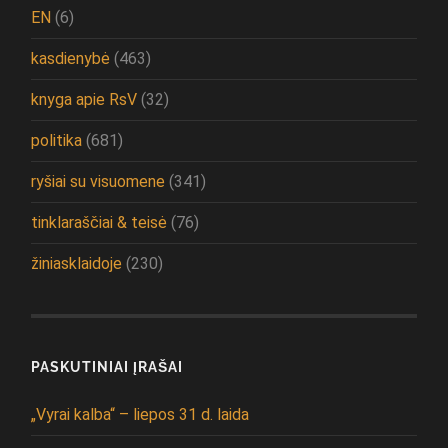
EN
(6)
kasdienybė
(463)
knyga apie RsV
(32)
politika
(681)
ryšiai su visuomene
(341)
tinklaraščiai & teisė
(76)
žiniasklaidoje
(230)
PASKUTINIAI ĮRAŠAI
„Vyrai kalba“ – liepos 31 d. laida