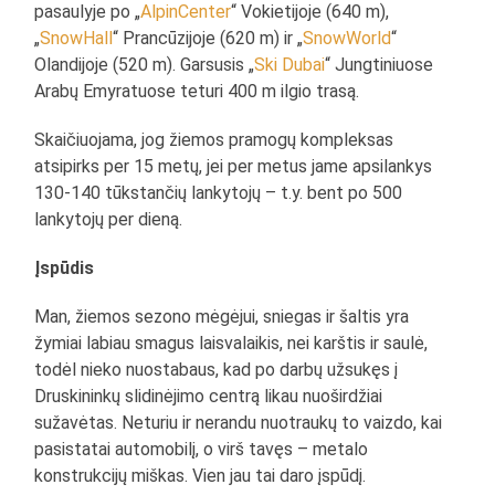
pasaulyje po „
AlpinCenter
“ Vokietijoje (640 m),
„
SnowHall
“ Prancūzijoje (620 m) ir „
SnowWorld
“
Olandijoje (520 m). Garsusis „
Ski Dubai
“ Jungtiniuose
Arabų Emyratuose teturi 400 m ilgio trasą.
Skaičiuojama, jog žiemos pramogų kompleksas
atsipirks per 15 metų, jei per metus jame apsilankys
130-140 tūkstančių lankytojų – t.y. bent po 500
lankytojų per dieną.
Įspūdis
Man, žiemos sezono mėgėjui, sniegas ir šaltis yra
žymiai labiau smagus laisvalaikis, nei karštis ir saulė,
todėl nieko nuostabaus, kad po darbų užsukęs į
Druskininkų slidinėjimo centrą likau nuoširdžiai
sužavėtas. Neturiu ir nerandu nuotraukų to vaizdo, kai
pasistatai automobilį, o virš tavęs – metalo
konstrukcijų miškas. Vien jau tai daro įspūdį.