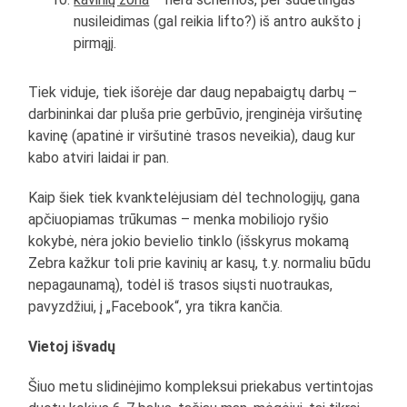
nusileidimas (gal reikia lifto?) iš antro aukšto į
pirmąjį.
Tiek viduje, tiek išorėje dar daug nepabaigtų darbų –
darbininkai dar pluša prie gerbūvio, įrenginėja viršutinę
kavinę (apatinė ir viršutinė trasos neveikia), daug kur
kabo atviri laidai ir pan.
Kaip šiek tiek kvanktelėjusiam dėl technologijų, gana
apčiuopiamas trūkumas – menka mobiliojo ryšio
kokybė, nėra jokio bevielio tinklo (išskyrus mokamą
Zebra kažkur toli prie kavinių ar kasų, t.y. normaliu būdu
nepagaunamą), todėl iš trasos siųsti nuotraukas,
pavyzdžiui, į „Facebook“, yra tikra kančia.
Vietoj išvadų
Šiuo metu slidinėjimo kompleksui priekabus vertintojas