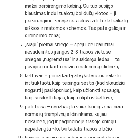
mažai persirengimo kabinų. Su tuo susijęs
klausimas ir dėl tualetų bei dušų vietos – ji
persirengimo zonoje nėra akivaizdi, todėl reikėtų
aiškios ir matomos schemos. Tas pats galioja ir
slidinėjimo zonai;
„šlapi“ plėmai sniege
– spėju, dėl galutinai
nesuderintos įrangos 2-3 trasos vietose
sniegas „nugremžtas“ ir susidaręs ledas – tai
pavojinga ir kartu mažina malonumą slidinėti;
keltuvas
– pirmą kartą atvykstančius reikėtų
instruktuoti, kaip teisingai sėstis (kad skaudžiai
negauti į paslėpsnius), kaip užlenkti apsaugą,
kaip susikelti kojas, kaip nulipti iš keltuvo;
pati trasa
– neužbaigta snieglenčių zona, nėra
normalių tramplynų slidininkams, ką jau
bekalbėti, jog ir pagrindinėje trasoje sniegu
nepadengta ~ketvirtadalis trasos pločio;
kavinių zona
– nėra schemos, per sudėtingas