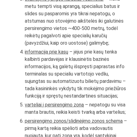
metu tempti visą aprangą, specialius batus ir
slides su pasparomis yra tikrai nepatogu, o
atstumas nuo stovėjimo aikštelės iki galutinės
persirengimo vietos ~400-500 metrų, todėl
reikėtų pagalvoti apie specialių karučių
(pavyzdžiui, kaip oro uostose) galimybę;
informacija prie kasų
– įėjus prie kasų tenka
kalbinti pardavėjas ir klausinėtis bazinės
informacijos, ką galėtų išspręsti paprastas info
terminalas su specialiu vartotojo vedliu,
sujungtas su automatizuotu bilietų pardavimu –
tada kasininkės vykdytų tik mokėjimo priežiūros
funkciją ir spręstų nestandartines situacijas;
varteliai į persirengimo zoną
– nepatogu su visa
manta brautis, reikia keisti tvarką arba vartelius;
persirengimo zonos/slidinėjimo zonos schema
–
pirmą kartą reikia spėlioti arba vadovautis
nuojauta, kur pati zona yra, kodėl santykinai