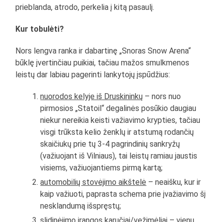
prieblanda, atrodo, perkelia į kitą pasaulį.
Kur tobulėti?
Nors lengva ranka ir dabartinę „Snoras Snow Arena“
būklę įvertinčiau puikiai, tačiau mažos smulkmenos
leistų dar labiau pagerinti lankytojų įspūdžius:
nuorodos kelyje iš Druskininkų
– nors nuo
pirmosios „Statoil“ degalinės posūkio daugiau
niekur nereikia keisti važiavimo krypties, tačiau
visgi trūksta kelio ženklų ir atstumą rodančių
skaičiukų prie tų 3-4 pagrindinių sankryžų
(važiuojant iš Vilniaus), tai leistų ramiau jaustis
visiems, važiuojantiems pirmą kartą;
automobilių stovėjimo aikštelė
– neaišku, kur ir
kaip važiuoti, paprasta schema prie įvažiavimo šį
nesklandumą išspręstų;
slidinėjimo įrangos karučiai/vežimėliai
– vienu