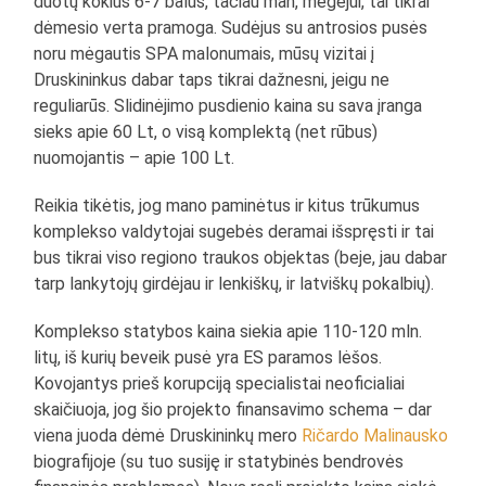
duotų kokius 6-7 balus, tačiau man, mėgėjui, tai tikrai
dėmesio verta pramoga. Sudėjus su antrosios pusės
noru mėgautis SPA malonumais, mūsų vizitai į
Druskininkus dabar taps tikrai dažnesni, jeigu ne
reguliarūs. Slidinėjimo pusdienio kaina su sava įranga
sieks apie 60 Lt, o visą komplektą (net rūbus)
nuomojantis – apie 100 Lt.
Reikia tikėtis, jog mano paminėtus ir kitus trūkumus
komplekso valdytojai sugebės deramai išspręsti ir tai
bus tikrai viso regiono traukos objektas (beje, jau dabar
tarp lankytojų girdėjau ir lenkiškų, ir latviškų pokalbių).
Komplekso statybos kaina siekia apie 110-120 mln.
litų, iš kurių beveik pusė yra ES paramos lėšos.
Kovojantys prieš korupciją specialistai neoficialiai
skaičiuoja, jog šio projekto finansavimo schema – dar
viena juoda dėmė Druskininkų mero
Ričardo Malinausko
biografijoje (su tuo susiję ir statybinės bendrovės