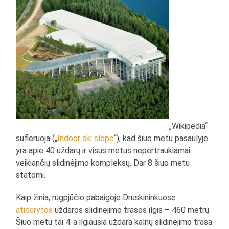
„Wikipedia“
sufleruoja („
Indoor ski slope
“), kad šiuo metu pasaulyje
yra apie 40 uždarų ir visus metus nepertraukiamai
veikiančių slidinėjimo kompleksų. Dar 8 šiuo metu
statomi.
Kaip žinia, rugpjūčio pabaigoje Druskininkuose
atidarytos
uždaros slidinėjimo trasos ilgis – 460 metrų.
Šiuo metu tai 4-a ilgiausia uždara kalnų slidinėjimo trasa